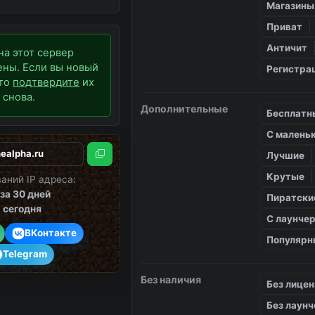
Магазины
Приват
Античит
на этот сервер
ны. Если вы новый
Регистра
 то
подтвердите
их
снова.
Дополнительные
Бесплатн
С малень
Лучшие
Скопировать
Крутые
аний IP адреса:
за 30 дней
Пиратски
1
сегодня
С лаунче
ВКонтакте
Популярн
Telegram
Без наличия
Без лицен
Без лаун