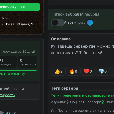
ачать лаунчер
1 игрок выбрал MineAlpha
вайпы
новости
снова онл
,026
Я тут играю
IP:
19
за 30 дней,
1
Описание
Ку! Ищешь сервер где можно п
 переходы за 30 дней
повыживать? Тебе к нам! 
+1
0
сегодня
переходов
2
0
0
0
рыть аналитику
Теги сервера
атной ссылки
тировать
Теги проверены и уточняются на
Изучили:
Соц. сети сервера
Опис
После игры оцените актуальност
4.69
/
5