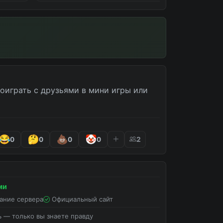
айн
оиграть с друзьями в мини игры или 
0
0
0
0
2
ми
ание сервера
Официальный сайт
ь — только вы знаете правду