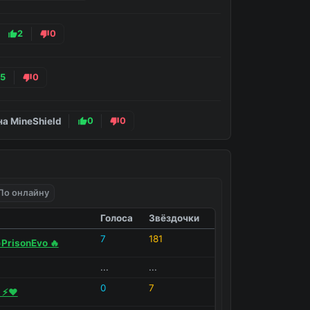
2
0
5
0
а MineShield
0
0
а 2b2t
0
0
По онлайну
Голоса
Звёздочки
7
181
PrisonEvo 🔥
...
...
0
7
⚡️❤️