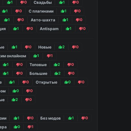
1
0
Свадьбы
1
0
1
0
С плагинами
1
0
1
0
Авто-шахта
1
0
ция
1
0
Antispam
1
0
ые
1
0
Новые
2
0
ким онлайном
1
1
1
0
Топовые
2
0
1
0
Большие
2
0
е
1
0
Открытые
0
0
ром
0
0
ые
2
0
зии
1
0
Без модов
1
0
чера
0
1