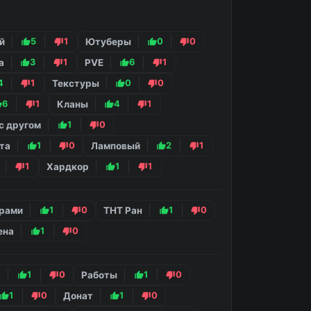
й
5
1
Ютуберы
0
0
а
3
1
PVE
6
1
4
1
Текстуры
0
0
6
1
Кланы
4
1
с другом
1
0
ата
1
0
Ламповый
2
1
1
Хардкор
1
1
грами
1
0
ТНТ Ран
1
0
ена
1
0
т
1
0
Работы
1
0
1
0
Донат
1
0