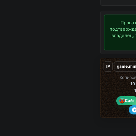
Права 
подтвержде
владелец,
IP
Копиров
19
Сайт