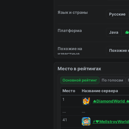
Язык и страны
Русские
Платформа
Java
Похожие на
Похожие н
известные
Похожие н
Место в рейтингах
Основной рейтинг
По голосам
Место
Название сервера
1
🔥DiamondWorld 🔥
...
...
41
⚡️❤️MellstroyWorld 