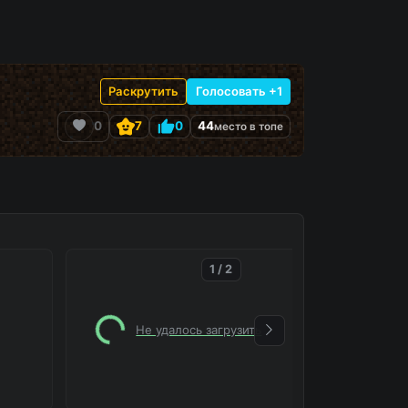
Раскрутить
Голосовать +1
0
7
0
44
место в топе
1 / 2