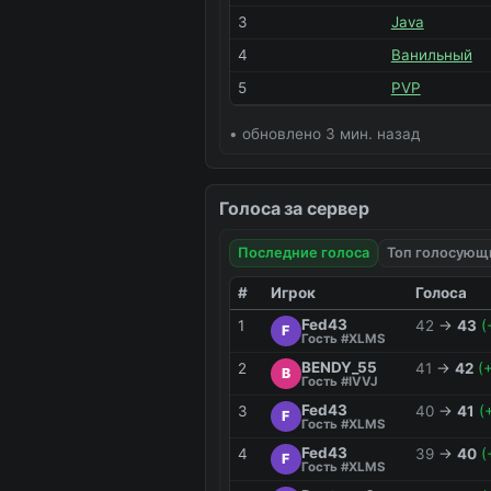
3
Java
4
Ванильный
5
PVP
• обновлено 3 мин. назад
Голоса за сервер
Последние голоса
Топ голосующ
#
Игрок
Голоса
Fed43
1
42
→
43
(
F
Гость #XLMS
BENDY_55
2
41
→
42
(
B
Гость #IVVJ
Fed43
3
40
→
41
(
F
Гость #XLMS
Fed43
4
39
→
40
(
F
Гость #XLMS