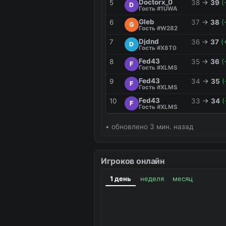
Doctorx_0
5
38
→
39
(
D
Гость #1UWA
Gleb
6
37
→
38
(
G
Гость #W282
Djdnd
7
36
→
37
(
D
Гость #X8T0
Fed43
8
35
→
36
(
F
Гость #XLMS
Fed43
9
34
→
35
(
F
Гость #XLMS
Fed43
10
33
→
34
(
F
Гость #XLMS
• обновлено 3 мин. назад
Игроков онлайн
1 день
неделя
месяц