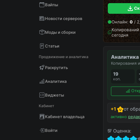
Вайпы
Ск
Новости серверов
Онлайн:
0
/ 2
Копирований 
Моды и сборки
сегодня
Статьи
Аналитика
Продвижение и аналитика
Копирования и
Раскрутить
19
коп.
Аналитика
Отк
Виджеты
Кабинет
+1
от обр
активно
редак
Кабинет владельца
Войти
💯 Оценка: