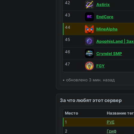
42
Astirix
43
EndCore
44
MineAlpha
45
ApophisLand | Зах
46
Cryndel SMP
47
FGY
• обновлено 3 мин. назад
За что любят этот сервер
Место
Название тег
1
PVE
2
Гриф