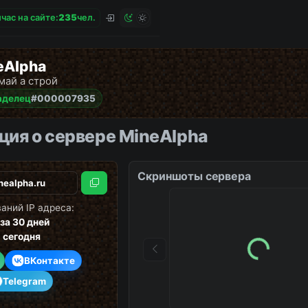
час на сайте:
2
3
5
чел.
eAlpha
май а строй
аделец
#000007935
ия о сервере MineAlpha
Скриншоты сервера
Скопировать
аний IP адреса:
за 30 дней
1
сегодня
ВКонтакте
Telegram