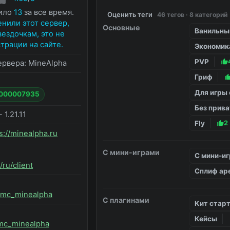
нило
13
за все время.
Оценить теги
46 тегов · 8 категорий
нили этот сервер,
Основные
Ванильны
вездочкам, это не
трации на сайте.
Экономик
PVP
ервера:
MineAlpha
Гриф
Для игры 
#000007935
Без прив
- 1.21.11
Fly
2
s://minealpha.ru
С мини-играми
С мини-и
/ru/client
Сплиф ар
m/mc_minealpha
С плагинами
Кит стар
Кейсы
/mc_minealpha