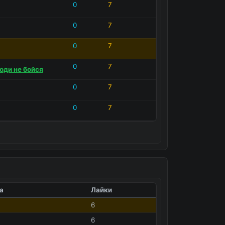
0
7
0
7
0
7
0
7
оди не бойся
0
7
0
7
а
Лайки
6
6