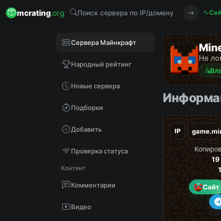
mcrating
.org
Сей
Сервера Майнкрафт
Min
Не ло
Народный рейтинг
Вл
Новые сервера
Информац
Подборки
Добавить
IP
Копиров
Проверка статуса
19
Контент
Комментарии
Сайт
Видео