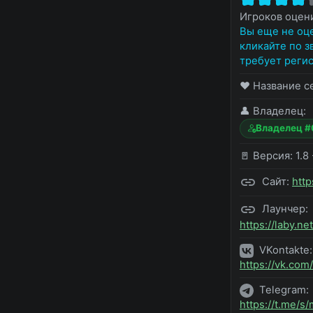
Игроков оце
Вы еще не оце
кликайте по з
требует регис
❤️ Название с
👤 Владелец:
Владелец 
🚪 Версия:
1.8 
Сайт:
http
Лаунчер:
https://laby.net
VKontakte:
https://vk.co
Telegram:
https://t.me/s