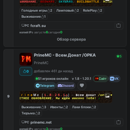
ПОИГРАЙ
:
ВЫЖИВАНИЕ
,
BEDWARS
,
SKYWARS
,
BUILDBATTLE
,
MURDERMYSTERY
Голодные игры
2
Ламповый
2
RolePlay
2
Выживание
1
fcraft.su
PC
6
0
копий IP
в августе
сегодня
Обзор сервера
PrineMC - Всем Донат /OPKA
5
PrineMC
добавлен 461 дн назад
0
51 игроков онлайн
v 1.8 - 1.20.1
Сайт
VK
Telegram
Discord
❤
Ｐｒｉｎｅ
Ｍｃ
[
１.８-２６.１+
]
▻
Всем Донат
/ᴏᴘᴋᴀ
❤
9
♪
ЛЕТНЕЕ ОБНОВЛЕНИЕ
,
Мы ждём именно тебя!
♪
Выживание
3
Ивенты
2
Лаки блоки
2
Тюрьма
2
prinemc.net
PC
3
0
копий IP
в августе
сегодня