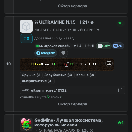
Обзор сервера
⚔️ ULTRAMINE (1.1.5 - 1.21) 🔥
5
❗️ВСЕМ ПОДАРКИ❗️ЛУЧШИЙ СЕРВЕР❗️
добавлен 175 дн назад
0
46 игроков онлайн
v 1.4 - 1.21.11
Сайт
VK
Telegram
10
Ultra
Mine
!!
Lobby
!!
1.1 - 1.21
Оружие
1
Зарубежные
0
Казино
0
Американские
0
ultramine.net:19132
PC
5
1
копий IP
в августе
сегодня
Обзор сервера
GodMine- Лучшая экосистема,
4
которую вы искали
⚔️ ОТКРЫЛАСЬ АНАРХИЯ 1.20 ⚔️