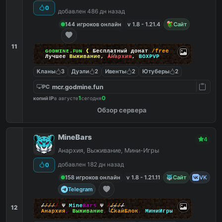
0
добавлен 486 дн назад
144 игроков онлайн
v 1.8 - 1.21.4
Сайт
11
ɢᴏᴅᴍɪɴᴇ.ꜰᴜɴ
❰
Бесплатный донат
/free
Лучшее
Выживание
,
Анархия
,
BOXPVP
Кланы
3
Дуэли
2
Ивенты
2
Ютуберы
2
mcr.godmine.fun
PC
1
0
копий IP
в августе
сегодня
Обзор сервера
MineBars
4
Анархия, Выживание, Мини-Игры
добавлен 182 дн назад
0
158 игроков онлайн
v 1.8 - 1.21.11
Сайт
VK
Telegram
/
/
/
/
/
Ψ
Mine
Bars
Ψ
/
/
/
/
/
12
Анархия
,
Выживание
,
СкайБлок
,
МиниИгры