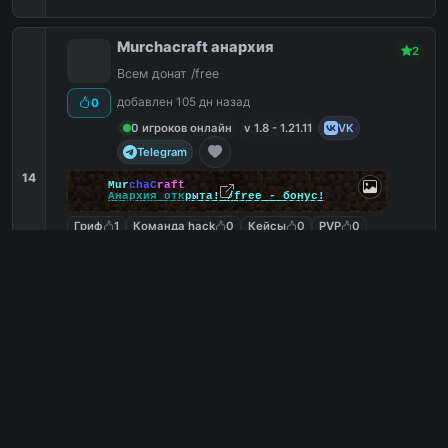
Murchacraft анархия
2
Всем донат /free
добавлен 105 дн назад
0
0 игроков онлайн
v 1.8 - 1.21.11
VK
Telegram
14
M
u
r
c
h
a
C
r
a
f
t
А
н
а
р
х
и
я
о
т
к
р
ы
т
а
!
/
f
r
e
e
-
б
о
н
у
с
!
Гриф
1
Команда hack
0
Кейсы
0
PVP
0
pl.murcha.su
PC
0
0
копий IP
в августе
сегодня
Обзор сервера
Все сервера загружены.