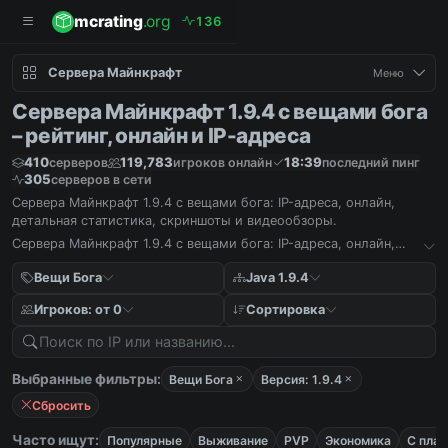
mcrating
.org
1
3
6
Сервера Майнкрафт
Меню
Сервера Майнкрафт 1.9.4 с вещами бога
– рейтинг, онлайн и IP-адреса
410
119,783
18:39
серверов
игроков онлайн
последний пинг
305
серверов в сети
Сервера Майнкрафт 1.9.4 с вещами бога: IP-адреса, онлайн,
детальная статистика, скриншоты и видеообзоры.
Сервера Майнкрафт 1.9.4 с вещами бога: IP-адреса, онлайн,
детальная статистика, скриншоты и видеообзоры.
Вещи Бога
Java 1.9.4
Игроков: от 0
Сортировка
Выбранные фильтры:
Вещи Бога
Версия: 1.9.4
Сбросить
Часто ищут:
Популярные
Выживание
PVP
Экономика
С пла