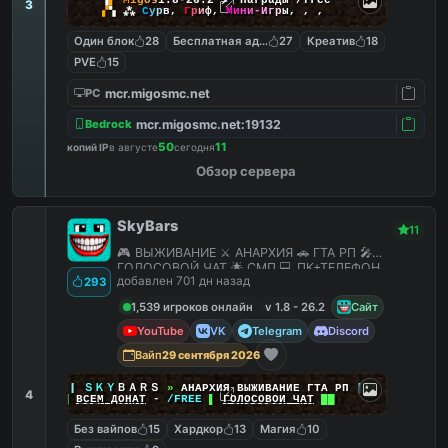
▚
▞
M
i
g
o
s
1.8-26.2
🗡
Награды /free
3
▞
▚
⁂
С
у
р
в
,
Г
р
и
ф
,
М
и
н
и
-
И
г
р
ы
,
,
,
Один блок
28
Бесплатная админка
27
Креатив
18
PVE
15
mcr.migosmc.net
PC
mcr.migosmc.net:19132
Bedrock
50
11
копий IP
в августе
сегодня
Обзор сервера
SkyBars
11
🎮 ВЫЖИВАНИЕ ⚔️ АНАРХИЯ 🚗 ГТА РП 🎤
ГОЛОСОВОЙ ЧАТ 🌟 СМП 💻 ПК+ТЕЛЕФОН
добавлен 701 дн назад
293
1,539 игроков онлайн
v 1.8 - 26.2
Сайт
YouTube
VK
Telegram
Discord
Вайп
29 сентября 2026
|
|
|
ＳＫＹ
ＢＡＲＳ
»
АНАРХИЯ ВЫЖИВАНИЕ ГТА РП
|
|
|
4
██
ВСЕМ ДОНАТ
-
/FREE
▌
ГОЛОСОВОЙ ЧАТ
██
Без вайпов
15
Хардкор
13
Магия
10