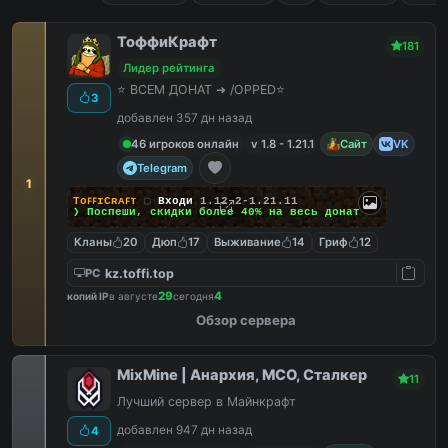
ТоффиКрафт
181
Лидер рейтинга
⭐ ВСЕМ ДОНАТ ➜ /OPPED⭐
3
добавлен 357 дн назад
46 игроков онлайн
v 1.8 - 1.21.1
Сайт
VK
Telegram
1
TᴏꜰꜰɪCʀᴀꜰᴛ
▢
Входи
1.12.2-1.21.11
❯ Поспеши, скидки
более 40%
на весь донат
Кланы
20
Дюп
17
Выживание
14
Гриф
12
kz.toffi.top
PC
29
4
копий IP
в августе
сегодня
Обзор сервера
MixMine | Анархия, МСО, Сталкер
11
Лучший сервер в Майнкрафт
добавлен 947 дн назад
4