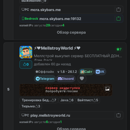
Выживание
9
mcra.skybars.me
PC
mcra.skybars.me:19132
Bedrock
29
4
копий IP
в августе
сегодня
Обзор сервера
⚡️❤️MellstroyWorld ⚡️❤️
7
Меллстрой выкупил сервер БЕСПЛАТНЫЙ ДОНАТ
/free /hack
добавлен 60 дн назад
0
Оффлайн
v 1.8 - 26.1.2
Сайт
VK
Telegram
Discord
Сервер недоступен
5
Попробуйте позже
Тренировка Бед Варс
7
Java
6
Вайтлист
5
Тюрьма
3
play.mellstroyworld.ru
PC
6
1
копий IP
в августе
сегодня
Обзор сервера