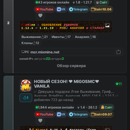
43 игроков онлайн
v 1.8 - 1.21.7
Сайт
YouTube
VK
Telegram
Вайп
10.06
2
M
i
x
M
i
n
e
»
О
Б
Н
О
В
Л
Е
Н
И
Е
Р
Е
Ж
И
М
О
В
1.12.x — 1.21.10
●
M
S
O
,
А
Н
А
Р
Х
И
Я
и
С
Т
А
Л
К
Е
Р
Выживание
21
Ивенты
17
Анархия
16
Кланы
12
mcr.mixmine.net
PC
22
2
копий IP
в августе
сегодня
Обзор сервера
НОВЫЙ СЕЗОН! ❤️ MIGOSMC❤️
11
VANILA
✅ Девушка подарки /free Выживание, Гриф,
Анария, RolePlay, Анархия, MSO 1.16.5 - 1.21.7 ✅
1
добавлен 723 дн назад
1,944 игроков онлайн
v 1.4 - 26.1.2
Сайт
YouTube
VK
Telegram
Вайп
09.07