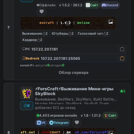
Оффлайн
v 1.5.2 - 26.1.2
Сайт
Discord
0xCraft
|
1.5.2
|
Online
7
Выживание
2
Ютуберы
2
Голосовой чат
2
Хардкор
2
157.22.207.181
PC
157.22.207.181:25565
Bedrock
6
0
копий IP
в августе
сегодня
Обзор сервера
⚡ForsCraft⚡Выживание Мини-игры
5
SkyBlock
Выживание, BedWars, SkyWars, Build Battle,
Murder Mystery, SkyBlock, SkyPvP, Duels,
0
добавлен 923 дн назад
HideAndSeek
4,403 игроков онлайн
v 1.8 - 1.21.3
Сайт
VK
Telegram
8
йт
:
ForsCraft.net
|
FORS
CRAFT
|
ВК
:
vk.com/forscraft