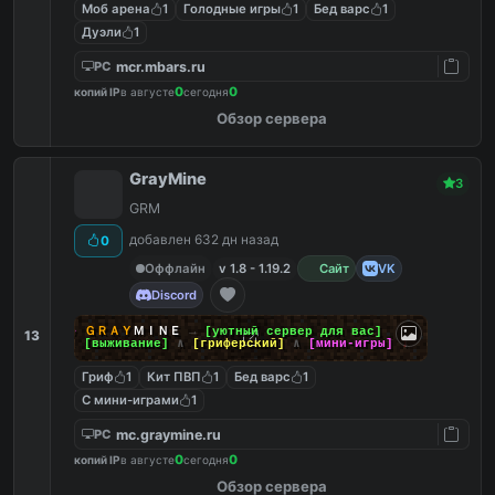
Моб арена
1
Голодные игры
1
Бед варс
1
Дуэли
1
mcr.mbars.ru
PC
0
0
копий IP
в августе
сегодня
Обзор сервера
GrayMine
3
GRM
добавлен 632 дн назад
0
Оффлайн
v 1.8 - 1.19.2
Сайт
VK
Discord
✿
ＧＲＡＹ
ＭＩＮＥ
→
[уютный сервер для вас]
13
↓
[
в
ы
ж
и
в
а
н
и
е
]
∧
[
г
р
и
ф
е
р
с
к
и
й
]
∧
[
м
и
н
и
-
и
г
р
ы
]
↓
Гриф
1
Кит ПВП
1
Бед варс
1
С мини-играми
1
mc.graymine.ru
PC
0
0
копий IP
в августе
сегодня
Обзор сервера