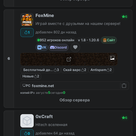
FoxMine
6
Играй вместе с друзьями на нашем сервере!
добавлен 802 дн назад
1
952 игроков онлайн
v 1.8 - 1.20.6
Сайт
VK
Discord
6
Бесплатный донат
3
Скай варс
2
Antispam
2
Новые
2
foxmine.net
PC
5
0
копий IP
в августе
сегодня
Обзор сервера
0xCraft
6
Hitech вселенная
добавлен 64 дн назад
0