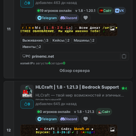
добавлен 463 дн назад
0
19 игроков онлайн
v 1.8 - 1.20.1
Сайт
VK
Telegram
Discord
❤
Ｐｒｉｎｅ
Ｍｃ
[
１.８-２６.１+
]
▻
Всем Донат
/ᴏᴘᴋᴀ
❤
11
♪
ЛЕТНЕЕ ОБНОВЛЕНИЕ
,
Мы ждём именно тебя!
♪
Выживание
3
Кейсы
2
Машины
2
Ивенты
2
prinemc.net
PC
4
0
копий IP
в августе
сегодня
Обзор сервера
HLCraft | 1.8 - 1.21.3 | Bedrock Support
4
HLCraft — твой мир возможностей и эпичных
приключений!
добавлен 645 дн назад
0
0 игроков онлайн
v 1.8 - 1.21.3
Сайт
Telegram
Discord
●
HL
Craft
|
Сᴀйᴛ:
𝐡𝐥𝐜𝐫𝐚𝐟𝐭.𝐜𝐜
●
12
Вᴇρᴄия:
1.8-26.2
✔
|
З
ᴀ
х
ᴏ
д
и
!