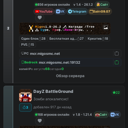
856 игроков онлайн
v 1.4 - 26.1.2
Сайт
YouTube
VK
Telegram
Вайп
09.07
▚
▞
M
i
g
o
s
1.8-26.2
🗡
Награды /free
2
▞
▚
⁂
С
у
р
в
,
Г
р
и
ф
,
М
и
н
и
-
И
г
р
ы
,
,
,
Один блок
28
Бесплатная админка
27
Креатив
18
PVE
15
mcr.migosmc.net
PC
mcr.migosmc.net:19132
Bedrock
68
0
копий IP
в августе
сегодня
Обзор сервера
DayZ BattleGround
22
Зомби апокалипсис!
добавлен 917 дн назад
3
168 игроков онлайн
v 1.8 - 1.21.4
Сайт
VK