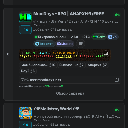
MoniDays - RPG | АНАРХИЯ /FREE
8
✅Prison ⭐StarWars⭐DayZ⭐АНАРХИЯ 1.16 донат
/free ✅
добавлен 679 дн назад
0
19 игроков онлайн
v 1.8 - 1.21.3
Сайт
VK
Telegram
Discord
↠
┃
ＭＯＮＩ
ＤＡＹＳ
1.12.2-26.2
┃
↞
6
Получай
привилегии
за время
на
Анархии
/free
Зомби апокалипсис
10
Выживание
7
Анархия
7
DayZ
6
mcr.monidays.net
PC
13
0
копий IP
в августе
сегодня
Обзор сервера
⚡️❤️MellstroyWorld ⚡️❤️
7
Меллстрой выкупил сервер БЕСПЛАТНЫЙ ДОНАТ
/free /hack
добавлен 62 дн назад
0