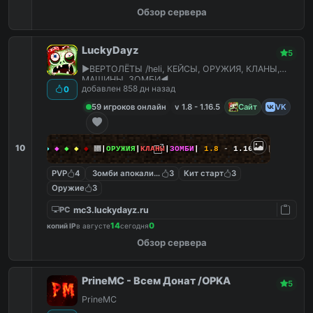
Обзор сервера
LuckyDayz
5
▶️ВЕРТОЛЁТЫ /heli, КЕЙСЫ, ОРУЖИЯ, КЛАНЫ,
МАШИНЫ, ЗОМБИ◀️
добавлен 858 дн назад
0
59 игроков онлайн
v 1.8 - 1.16.5
Сайт
VK
10
Ｙ
-
ＤＡＹＺ
◆
◆
◆
◆
◆
᝕
|
ОРУЖИЯ
|
КЛАНЫ
|
ЗОМБИ
|
1.8
-
1.16.5
|
ВЕРТОЛЁТ
PVP
4
Зомби апокалипсис
3
Кит старт
3
Оружие
3
mc3.luckydayz.ru
PC
14
0
копий IP
в августе
сегодня
Обзор сервера
PrineMC - Всем Донат /OPKA
5
PrineMC