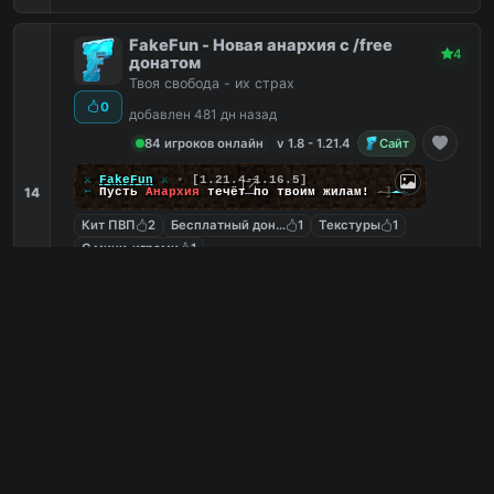
FakeFun - Новая анархия с /free
4
донатом
Твоя свобода - их страх
0
добавлен 481 дн назад
84 игроков онлайн
v 1.8 - 1.21.4
Сайт
╔
⚔
FakeFun
⚔
▪
[1.21.4-1.16.5]
14
╚
➵
Пусть
Анархия
течёт по твоим жилам!
-]
--
Кит ПВП
2
Бесплатный донат
1
Текстуры
1
С мини-играми
1
mcr.fakefun.su
PC
2
0
копий IP
в августе
сегодня
Обзор сервера
GodMc - Веселый сервер, всем
3
донат /free
Возвращение легенды, Веселый сервер, всем
донат /free
0
добавлен 479 дн назад
31 игроков онлайн
v 1.8 - 1.21.4