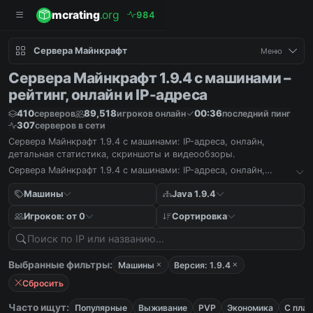
mcrating
.org
9
8
4
Сервера Майнкрафт
Меню
Сервера Майнкрафт 1.9.4 с машинами –
рейтинг, онлайн и IP-адреса
410
89,518
00:36
серверов
игроков онлайн
последний пинг
307
серверов в сети
Сервера Майнкрафт 1.9.4 с машинами: IP-адреса, онлайн,
детальная статистика, скриншоты и видеообзоры.
Сервера Майнкрафт 1.9.4 с машинами: IP-адреса, онлайн,
детальная статистика, скриншоты и видеообзоры.
Машины
Java 1.9.4
Игроков: от 0
Сортировка
Выбранные фильтры:
Машины
Версия: 1.9.4
Сбросить
Часто ищут:
Популярные
Выживание
PVP
Экономика
С пла