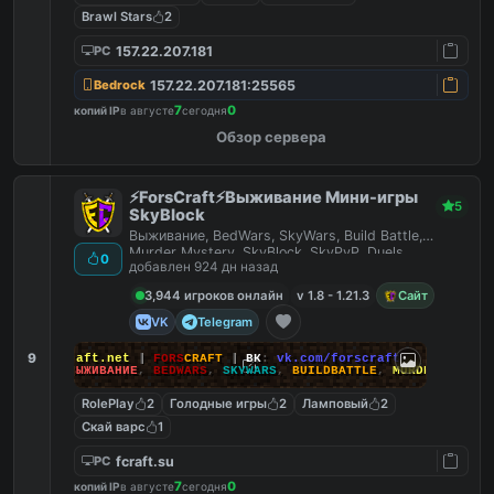
Brawl Stars
2
157.22.207.181
PC
157.22.207.181:25565
Bedrock
7
0
копий IP
в августе
сегодня
Обзор сервера
⚡ForsCraft⚡Выживание Мини-игры
5
SkyBlock
Выживание, BedWars, SkyWars, Build Battle,
Murder Mystery, SkyBlock, SkyPvP, Duels,
0
добавлен 924 дн назад
HideAndSeek
3,944 игроков онлайн
v 1.8 - 1.21.3
Сайт
VK
Telegram
9
йт
:
ForsCraft.net
|
FORS
CRAFT
|
ВК
:
vk.com/forscraft
ПОИГРАЙ
:
ВЫЖИВАНИЕ
,
BEDWARS
,
SKYWARS
,
BUILDBATTLE
,
MURDERMYSTERY
RolePlay
2
Голодные игры
2
Ламповый
2
Скай варс
1
fcraft.su
PC
7
0
копий IP
в августе
сегодня