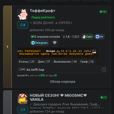
ТоффиКрафт
181
Лидер рейтинга
⭐ ВСЕМ ДОНАТ ➜ /OPPED⭐
3
добавлен 359 дн назад
12 игроков онлайн
v 1.8 - 1.21.1
Сайт
VK
Telegram
1
opka
TᴏꜰꜰɪCʀᴀꜰᴛ
▢
Входи
1.12.2-1.21.11
opka
❯ Оказывается здесь
так легко
получить донат
Кланы
21
Дюп
17
Выживание
14
Гриф
12
kz.toffi.top
PC
39
0
копий IP
в августе
сегодня
Обзор сервера
НОВЫЙ СЕЗОН! ❤️ MIGOSMC❤️
23
VANILA
✅ Девушка подарки /free Выживание, Гриф,
Анария, RolePlay, Анархия, MSO 1.16.5 - 1.21.7 ✅
1
добавлен 724 дн назад