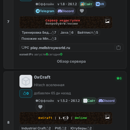
Оффлайн
v 1.8 - 26.1.2
Сайт
VK
Telegram
Discord
Сервер недоступен
7
Попробуйте позже
Тренировка Бед Варс
7
Java
6
Вайтлист
5
Похожие на MineShield
3
play.mellstroyworld.ru
PC
6
0
копий IP
в августе
сегодня
Обзор сервера
0xCraft
6
Hitech вселенная
добавлен 65 дн назад
0
Оффлайн
v 1.5.2 - 26.1.2
Сайт
Discord
0xCraft
|
1.5.2
|
Online
8
Industrial Craft
2
PVE
2
Ютуберы
2