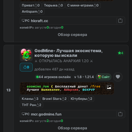
Приват
0
Тюрьма
0
С мини-играми
0
Antispam
0
hlcraft.cc
PC
0
0
копий IP
в августе
сегодня
Обзор сервера
GodMine- Лучшая экосистема,
4
которую вы искали
⚔️ ОТКРЫЛАСЬ АНАРХИЯ 1.20 ⚔️
0
добавлен 487 дн назад
44 игроков онлайн
v 1.8 - 1.21.4
Сайт
ɢᴏᴅᴍɪɴᴇ.ꜰᴜɴ
❰
Бесплатный донат
/free
13
Лучшее
Выживание
,
Анархия
,
BOXPVP
Кланы
3
Brawl Stars
2
Ютуберы
2
ТНТ Ран
2
mcr.godmine.fun
PC
2
0
копий IP
в августе
сегодня
Обзор сервера