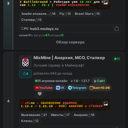
DayZ BattleGround
> Работаем уже
10 лет
для Вас!
3
Версия
1.12 - 26.1
|
зомби апокалипсис
Зомби апокалипсис
16
Fly
15
Brawl Stars
15
Сталкер
13
hub3.mcdayz.ru
PC
47
0
копий IP
в августе
сегодня
Обзор сервера
MixMine | Анархия, МСО, Сталкер
11
Лучший сервер в Майнкрафт
добавлен 948 дн назад
4
15 игроков онлайн
v 1.8 - 1.21.7
Сайт
YouTube
VK
Telegram
Вайп
10.06
4
M
i
x
M
i
n
e
»
О
Б
Н
О
В
Л
Е
Н
И
Е
Р
Е
Ж
И
М
О
В
1.12.x — 1.21.10
●
M
S
O
,
А
Н
А
Р
Х
И
Я
и
С
Т
А
Л
К
Е
Р
Выживание
21
Ивенты
17
Анархия
16
Кланы
12