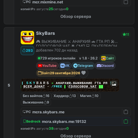
mcr.mixmine.net
PC
25
0
копий IP
в августе
сегодня
Обзор сервера
SkyBars
11
🎮 ВЫЖИВАНИЕ ⚔️ АНАРХИЯ 🚗 ГТА РП 🎤
ГОЛОСОВОЙ ЧАТ 🌟 СМП 💻 ПК+ТЕЛЕФОН
добавлен 702 дн назад
293
729 игроков онлайн
v 1.8 - 26.2
Сайт
YouTube
VK
Telegram
Discord
Вайп
29 сентября 2026
|
|
|
ＳＫＹ
ＢＡＲＳ
»
АНАРХИЯ ВЫЖИВАНИЕ ГТА РП
|
|
|
5
██
ВСЕМ ДОНАТ
-
/FREE
▌
ГОЛОСОВОЙ ЧАТ
██
Без вайпов
16
Хардкор
13
Магия
10
Выживание
9
mcra.skybars.me
PC
mcra.skybars.me:19132
Bedrock
38
0
копий IP
в августе
сегодня
Обзор сервера