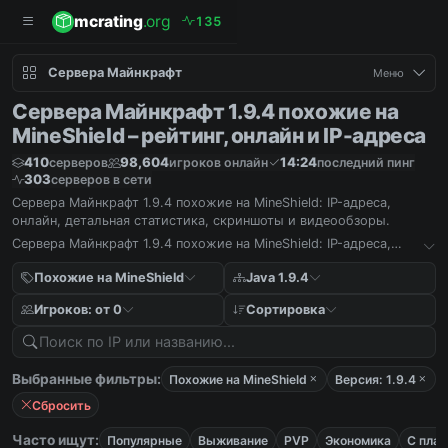
mcrating
.org
1
3
5
Сервера Майнкрафт
Меню
Сервера Майнкрафт 1.9.4 похожие на
MineShield – рейтинг, онлайн и IP-адреса
410
98,604
14:24
серверов
игроков онлайн
последний пинг
303
серверов в сети
Сервера Майнкрафт 1.9.4 похожие на MineShield: IP-адреса,
онлайн, детальная статистика, скриншоты и видеообзоры.
Сервера Майнкрафт 1.9.4 похожие на MineShield: IP-адреса,
онлайн, детальная статистика, скриншоты и видеообзоры.
Похожие на MineShield
Java 1.9.4
Игроков: от 0
Сортировка
Выбранные фильтры:
Похожие на MineShield
Версия: 1.9.4
Сбросить
Часто ищут:
Популярные
Выживание
PVP
Экономика
С пла