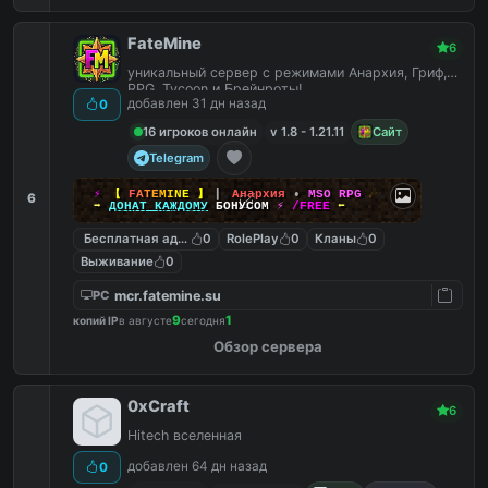
FateMine
6
уникальный сервер с режимами Анархия, Гриф,
RPG, Tycoon и Брейнроты!
добавлен 31 дн назад
0
16 игроков онлайн
v 1.8 - 1.21.11
Сайт
Telegram
⚡
【
F
A
T
E
M
I
N
E
】
▎
Анархия
•
MSO RPG
☄
6
➡
ДОНАТ КАЖДОМУ
БОНУСОМ
⚡
/FREE
⬅
Бесплатная админка
0
RolePlay
0
Кланы
0
Выживание
0
mcr.fatemine.su
PC
9
1
копий IP
в августе
сегодня
Обзор сервера
0xCraft
6
Hitech вселенная
добавлен 64 дн назад
0