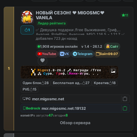
НОВЫЙ СЕЗОН! ❤️ MIGOSMC❤️
11
VANILA
Лидер рейтинга
✅ Девушка подарки /free Выживание, Гриф,
1
Анария, RolePlay, Анархия, MSO 1.16.5 - 1.21.7 ✅
добавлен 723 дн назад
1,908 игроков онлайн
v 1.4 - 26.1.2
Сайт
YouTube
VK
Telegram
Вайп
09.07
1
▚
▞
M
i
g
o
s
1.8-26.2
🗡
Награды /free
▞
▚
⁂
С
у
р
в
,
Г
р
и
ф
,
М
и
н
и
-
И
г
р
ы
,
,
,
Один блок
28
Бесплатная админка
27
Креатив
18
PVE
15
mcr.migosmc.net
PC
mcr.migosmc.net:19132
Bedrock
47
8
копий IP
в августе
сегодня
Обзор сервера