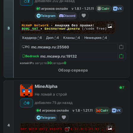
добавлен 202 дн назад
2
душе!
1 игроков онлайн
v 1.8.1 - 1.21.11
Сайт
VK
Telegram
Discord
McAWP Network
- Анархия без правил!
3
ВОЙС ЧАТ
•
Бесплатные донаты
(/code free)
Хардкор
6
Дюп
4
Кланы
4
Немецкие
4
mc.mcawp.ru:25560
PC
mc.mcawp.ru:19132
Bedrock
30
0
копий IP
в августе
сегодня
Обзор сервера
MineAlpha
7
Не ломай а строй
добавлен 75 дн назад
0
4 игроков онлайн
v 1.8 - 1.21.11
Сайт
VK
Telegram
4
 makes banner motd only exists on 1.21.9-1.21.11 , this massage 