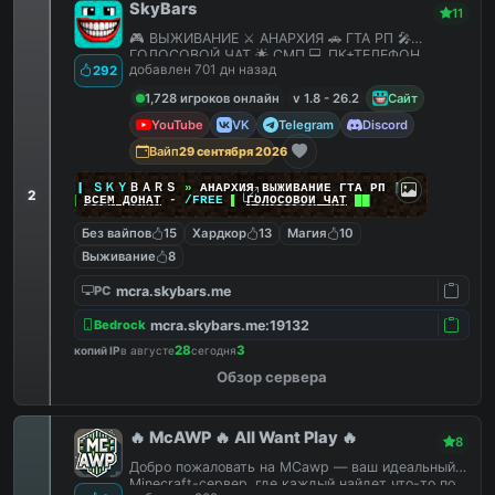
SkyBars
11
🎮 ВЫЖИВАНИЕ ⚔️ АНАРХИЯ 🚗 ГТА РП 🎤
ГОЛОСОВОЙ ЧАТ 🌟 СМП 💻 ПК+ТЕЛЕФОН
добавлен 701 дн назад
292
1,728 игроков онлайн
v 1.8 - 26.2
Сайт
YouTube
VK
Telegram
Discord
Вайп
29 сентября 2026
|
|
|
ＳＫＹ
ＢＡＲＳ
»
АНАРХИЯ ВЫЖИВАНИЕ ГТА РП
|
|
|
2
██
ВСЕМ ДОНАТ
-
/FREE
▌
ГОЛОСОВОЙ ЧАТ
██
Без вайпов
15
Хардкор
13
Магия
10
Выживание
8
mcra.skybars.me
PC
mcra.skybars.me:19132
Bedrock
28
3
копий IP
в августе
сегодня
Обзор сервера
🔥 McAWP 🔥 All Want Play 🔥
8
Добро пожаловать на MCawp — ваш идеальный
Minecraft-сервер, где каждый найдет что-то по