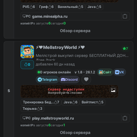
PVE
6
Гриф
6
Ванильный
5
Java
5
game.minealpha.ru
PC
6
0
копий IP
в августе
сегодня
Обзор сервера
⚡️❤️MellstroyWorld ⚡️❤️
7
Меллстрой выкупил сервер БЕСПЛАТНЫЙ ДОНАТ
/free /hack
добавлен 60 дн назад
0
0 игроков онлайн
v 1.8 - 26.1.2
Сайт
VK
Telegram
Discord
Сервер недоступен
5
Попробуйте позже
Тренировка Бед Варс
7
Java
6
Вайтлист
5
Тюрьма
3
play.mellstroyworld.ru
PC
6
1
копий IP
в августе
сегодня
Обзор сервера