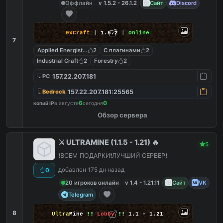
Оффлайн
v 1.5.2 - 26.1.2
Сайт
Discord
0xCraft
|
1.5.2
|
Online
7
Applied Energistics 2
2
С плагинами
2
Industrial Craft
2
Forestry
2
157.22.207.181
PC
157.22.207.181:25565
Bedrock
6
0
копий IP
в августе
сегодня
Обзор сервера
⚔️ ULTRAMINE (1.1.5 - 1.21) 🔥
5
❗️ВСЕМ ПОДАРКИ❗️ЛУЧШИЙ СЕРВЕР❗️
добавлен 175 дн назад
0
20 игроков онлайн
v 1.4 - 1.21.11
Сайт
VK
Telegram
8
Ultra
Mine
!!
Lobby
!!
1.1 - 1.21