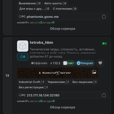
Выживание
0
Авто-шахта
0
Для игры с другом
0
С плагинами
0
phantomix.gomc.me
PC
2
0
копий IP
в августе
сегодня
Обзор сервера
tetroks_hbm
6
Технические моды, сложность, активные
разговоры в войс чате. Помощь новичкам.
добавлен 67 дн назад
0
Оффлайн
v 1.12.2
Сайт
Telegram
A Minecraft Server
13
Industrial Craft
1
Украинские
1
Без лицензии
1
Без регистрации
1
213.171.18.134:32180
PC
0
0
копий IP
в августе
сегодня
Обзор сервера