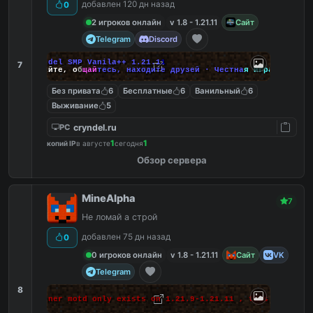
добавлен 120 дн назад
0
2 игроков онлайн
v 1.8 - 1.21.11
Сайт
Telegram
Discord
C
r
y
n
d
e
l
S
M
P
V
a
n
i
l
a
+
+
1
.
2
1
.
1
1
7
И
г
р
а
й
т
е
,
о
б
щ
а
й
т
е
с
ь
,
н
а
х
о
д
и
т
е
д
р
у
з
е
й
·
Ч
е
с
т
н
а
я
и
г
р
а
Без привата
6
Бесплатные
6
Ванильный
6
Выживание
5
cryndel.ru
PC
1
1
копий IP
в августе
сегодня
Обзор сервера
MineAlpha
7
Не ломай а строй
добавлен 75 дн назад
0
0 игроков онлайн
v 1.8 - 1.21.11
Сайт
VK
Telegram
8
 makes banner motd only exists on 1.21.9-1.21.11 , this massage 