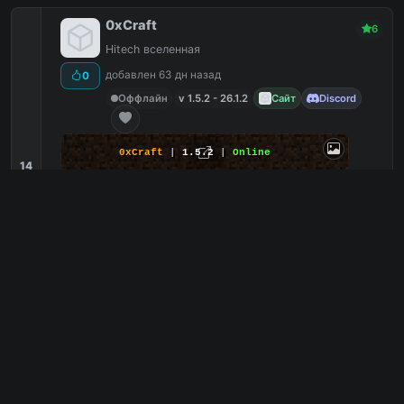
0xCraft
6
Hitech вселенная
добавлен 63 дн назад
0
Оффлайн
v 1.5.2 - 26.1.2
Сайт
Discord
0xCraft
|
1.5.2
|
Online
14
Ивенты
2
Бесплатная админка
2
Brawl Stars
2
Экономика
2
157.22.207.181
PC
157.22.207.181:25565
Bedrock
6
0
копий IP
в августе
сегодня
Обзор сервера
Nova Infinity
5
Сервер, где мечты сбываются
добавлен 210 дн назад
0