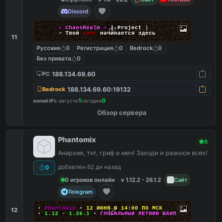
Discord
◈
ChaosRealm
◈
┃ Project
┃
➜
Твой
хаос
начинается здесь
11
Русские
0
Регистрация
0
Bedrock
0
Без привата
0
188.134.69.60
PC
188.134.69.60:19132
Bedrock
1
0
копий IP
в августе
сегодня
Обзор сервера
Phantomix
6
Анархия, тнт, гриф и меч! Заходи и разноси всех!
добавлен 62 дн назад
0
0 игроков онлайн
v 1.12.2 - 26.1.2
Сайт
Telegram
▪
Phantomix
▪
12 ИЮНЯ В 14:00 ПО МСК
12
▪
1.12 - 1.26.1
▪
ГЛОБАЛЬНЫЙ ЛЕТНИЙ ВАЙП