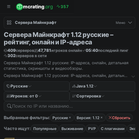
mcrating
.org
3
5
7
Сервера Майнкрафт
Меню
Сервера Майнкрафт 1.12 русские –
рейтинг, онлайн и IP-адреса
409
47,781
05:40
серверов
игроков онлайн
последний пинг
302
серверов в сети
Сервера Майнкрафт 1.12 русские: IP-адреса, онлайн, детальная
статистика, скриншоты и видеообзоры.
Сервера Майнкрафт 1.12 русские: IP-адреса, онлайн, детальная
статистика, скриншоты и видеообзоры.
Русские
Java 1.12
Игроков: от 0
Сортировка
Выбранные фильтры:
Русские
Версия: 1.12
Сбросить
Часто ищут:
Популярные
Выживание
PVP
С плагинами
Экон