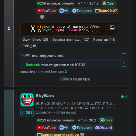
256 игроков онлайн
v 1.4 - 26.1.2
Сайт
YouTube
VK
Telegram
Вайп
09.07
▚
▞
M
i
g
o
s
1.8-26.2
🗡
Награды /free
2
▞
▚
⁂
С
у
р
в
,
Г
р
и
ф
,
М
и
н
и
-
И
г
р
ы
,
,
,
Один блок
28
Бесплатная админка
27
Креатив
18
PVE
15
mcr.migosmc.net
PC
mcr.migosmc.net:19132
Bedrock
41
2
копий IP
в августе
сегодня
Обзор сервера
SkyBars
11
🎮 ВЫЖИВАНИЕ ⚔️ АНАРХИЯ 🚗 ГТА РП 🎤
ГОЛОСОВОЙ ЧАТ 🌟 СМП 💻 ПК+ТЕЛЕФОН
добавлен 700 дн назад
291
252 игроков онлайн
v 1.8 - 26.2
Сайт
YouTube
VK
Telegram
Discord
Вайп
29 сентября 2026