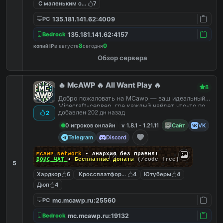
С маленьким онлайном
7
135.181.141.62:4009
PC
135.181.141.62:4157
Bedrock
8
0
копий IP
в августе
сегодня
Обзор сервера
🔥 McAWP 🔥 All Want Play 🔥
8
Добро пожаловать на MCawp — ваш идеальный
Minecraft-сервер, где каждый найдет что-то по
добавлен 202 дн назад
2
душе!
0 игроков онлайн
v 1.8.1 - 1.21.11
Сайт
VK
Telegram
Discord
McAWP Network
- Анархия без правил!
ВОЙС ЧАТ
•
Бесплатные донаты
(/code free)
5
Хардкор
6
Кроссплатформенный
4
Ютуберы
4
Дюп
4
mc.mcawp.ru:25560
PC
mc.mcawp.ru:19132
Bedrock