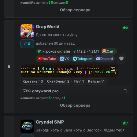
30
0
копий IP
в августе
сегодня
Обзор сервера
GrayWorld
8
Донат за монетки /key
добавлен 60 дн назад
0
1 игроков онлайн
v 1.12.2 - 1.21.11
Сайт
YouTube
VK
Telegram
Discord
6
-----
]--
»
|
Ｇｒａｙ
Ｗｏｒｌｄ
|
«
--[
-----
|
Донат за монетки! команда
/key
|
[
1.12.2
-
26.2
]
Креатив
3
Скайблок
2
Fly
1
Кейсы
1
grayworld.pro
PC
5
1
копий IP
в августе
сегодня
Обзор сервера
Cryndel SMP
7
Заходи хоть с Java хоть с Bedrock, Ждем тебя!