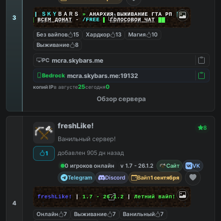
|
|
|
ＳＫＹ
ＢＡＲＳ
»
АНАРХИЯ ВЫЖИВАНИЕ ГТА РП
|
|
|
3
██
ВСЕМ ДОНАТ
-
/FREE
▌
ГОЛОСОВОЙ ЧАТ
██
Без вайпов
15
Хардкор
13
Магия
10
Выживание
8
mcra.skybars.me
PC
mcra.skybars.me:19132
Bedrock
25
0
копий IP
в августе
сегодня
Обзор сервера
freshLike!
8
Ванильный сервер!
добавлен 905 дн назад
1
0 игроков онлайн
v 1.7 - 26.1.2
Сайт
VK
Telegram
Discord
Вайп
1 сентября
freshLike!
|
1.7 - 26.1.2
|
Летний вайп!
4
Онлайн
7
Выживание
7
Ванильный
7