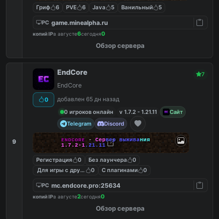
Гриф
6
PVE
6
Java
5
Ванильный
5
game.minealpha.ru
PC
6
0
копий IP
в августе
сегодня
Обзор сервера
EndCore
7
EndCore
добавлен 65 дн назад
0
0 игроков онлайн
v 1.7.2 - 1.21.11
Сайт
Telegram
Discord
ᴇ
ɴ
ᴅ
ᴄ
ᴏ
ʀ
ᴇ
-
С
е
р
в
е
р
в
ы
ж
и
в
а
н
и
я
9
1
.
7
.
2
-
1
.
2
1
.
1
1
Регистрация
0
Без лаунчера
0
Для игры с другом
0
С плагинами
0
mc.endcore.pro:25634
PC
2
0
копий IP
в августе
сегодня
Обзор сервера