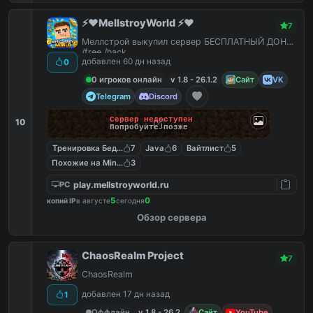
⚡️❤️MellstroyWorld ⚡️❤️
7
Меллстрой выкупил сервер БЕСПЛАТНЫЙ ДОНАТ
/free /hack
добавлен 60 дн назад
0
0 игроков онлайн
v 1.8 - 26.1.2
Сайт
VK
Telegram
Discord
Сервер недоступен
10
Попробуйте позже
Тренировка Бед Варс
7
Java
6
Вайтлист
5
Похожие на MineShield
3
play.mellstroyworld.ru
PC
5
0
копий IP
в августе
сегодня
Обзор сервера
ChaosRealm Project
7
ChaosRealm
добавлен 17 дн назад
1
Оффлайн
v 1.8 - 26.2
Сайт
YouTube