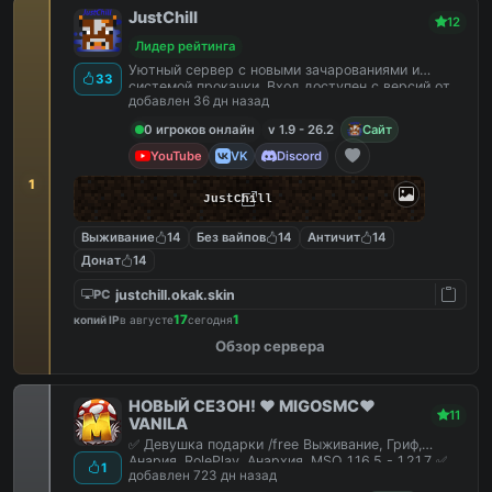
JustChill
12
Лидер рейтинга
Уютный сервер с новыми зачарованиями и
33
системой прокачки. Вход доступен с версий от
добавлен 36 дн назад
1.9 до 26.2
0 игроков онлайн
v 1.9 - 26.2
Сайт
YouTube
VK
Discord
1
JustChill
Выживание
14
Без вайпов
14
Античит
14
Донат
14
justchill.okak.skin
PC
17
1
копий IP
в августе
сегодня
Обзор сервера
НОВЫЙ СЕЗОН! ❤️ MIGOSMC❤️
11
VANILA
✅ Девушка подарки /free Выживание, Гриф,
Анария, RolePlay, Анархия, MSO 1.16.5 - 1.21.7 ✅
1
добавлен 723 дн назад