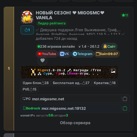
НОВЫЙ СЕЗОН! ❤️ MIGOSMC❤️
11
VANILA
Лидер рейтинга
✅ Девушка подарки /free Выживание, Гриф,
1
Анария, RolePlay, Анархия, MSO 1.16.5 - 1.21.7 ✅
добавлен 724 дн назад
236 игроков онлайн
v 1.4 - 26.1.2
Сайт
YouTube
VK
Telegram
Вайп
09.07
1
▚
▞
M
i
g
o
s
1.8-26.2
🗡
Награды /free
▞
▚
⁂
С
у
р
в
,
Г
р
и
ф
,
М
и
н
и
-
И
г
р
ы
,
,
,
Один блок
28
Бесплатная админка
27
Креатив
18
PVE
15
mcr.migosmc.net
PC
mcr.migosmc.net:19132
Bedrock
58
3
копий IP
в августе
сегодня
Обзор сервера