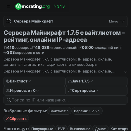
mcrating
.org
3
1
3
Сервера Майнкрафт
Меню
Сервера Майнкрафт 1.7.5 с вайтлистом –
рейтинг, онлайн и IP-адреса
410
48,089
05:00
серверов
игроков онлайн
последний пинг
303
серверов в сети
Сервера Майнкрафт 1.7.5 с вайтлистом: IP-адреса, онлайн,
детальная статистика, скриншоты и видеообзоры.
Сервера Майнкрафт 1.7.5 с вайтлистом: IP-адреса, онлайн,
детальная статистика, скриншоты и видеообзоры.
Вайтлист
Java 1.7.5
Игроков: от 0
Сортировка
Выбранные фильтры:
Вайтлист
Версия: 1.7.5
Сбросить
Часто ищут:
Популярные
PVP
Выживание
Донат
Кит старт