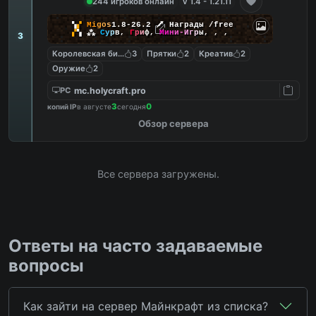
244 игроков онлайн
v 1.4 - 1.21.11
▚
▞
M
i
g
o
s
1.8-26.2
🗡
Награды /free
▞
▚
⁂
С
у
р
в
,
Г
р
и
ф
,
М
и
н
и
-
И
г
р
ы
,
,
,
3
Королевская битва
3
Прятки
2
Креатив
2
Оружие
2
mc.holycraft.pro
PC
3
0
копий IP
в августе
сегодня
Обзор сервера
Все сервера загружены.
Ответы на часто задаваемые
вопросы
Как зайти на сервер Майнкрафт из списка?