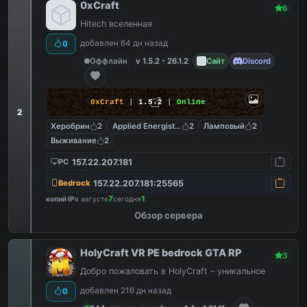
0xCraft
6
Hitech вселенная
добавлен 64 дн назад
0
Оффлайн
v 1.5.2 - 26.1.2
Сайт
Discord
0xCraft
|
1.5.2
|
Online
2
Херобрин
2
Applied Energistics 2
2
Ламповый
2
Выживание
2
157.22.207.181
PC
157.22.207.181:25565
Bedrock
7
1
копий IP
в августе
сегодня
Обзор сервера
HolyCraft VR PE bedrock GTA RP
3
Добро пожаловать в HolyCraft – уникальное
добавлен 216 дн назад
0