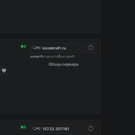
6
kozelcraft.ru
PC
2
1
копий IP
в августе
сегодня
Обзор сервера
6
157.22.207.181
PC