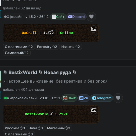
добавлен 62 дн назад
Оффлайн
v 1.5.2 - 26.1.2
Сайт
Discord
0xCraft
|
1.5.2
|
Online
С плагинами
2
Forestry
2
Ивенты
2
Ламповый
2
🌀 BestixWorld 🌀 Новая руда 🌀
⚡️Настоящее выживание, без креатива и без опок⚡️
добавлен 404 дн назад
4 игроков онлайн
v 1.16 - 1.21.1
Сайт
VK
Telegram
BestixWorld
⚡
1
.
2
1
-
1
.
Русские
3
Java
3
Магазины
3
С плагинами
3