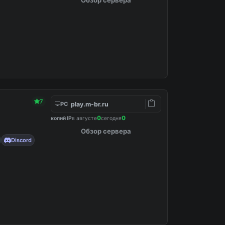
7
play.m-br.ru
PC
0
0
копий IP
в августе
сегодня
Обзор сервера
Discord