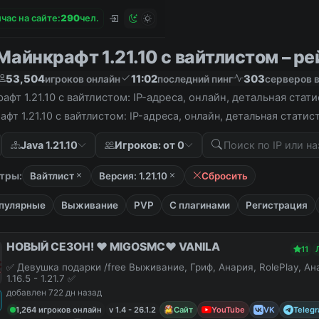
час на сайте:
2
9
0
чел.
айнкрафт 1.21.10 с вайтлистом – рей
53,504
11:02
303
игроков онлайн
последний пинг
серверов в
фт 1.21.10 с вайтлистом: IP-адреса, онлайн, детальная стат
фт 1.21.10 с вайтлистом: IP-адреса, онлайн, детальная стати
Java 1.21.10
Игроков: от 0
тры:
Вайтлист
Версия: 1.21.10
Сбросить
пулярные
Выживание
PVP
С плагинами
Регистрация
НОВЫЙ СЕЗОН! ❤️ MIGOSMC❤️ VANILA
11
✅ Девушка подарки /free Выживание, Гриф, Анария, RolePlay, А
1.16.5 - 1.21.7 ✅
добавлен 722 дн назад
1,264 игроков онлайн
v 1.4 - 26.1.2
Сайт
YouTube
VK
Teleg