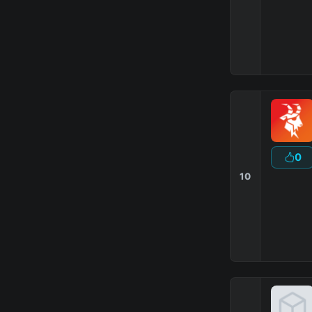
☽
Nite
Speak
»
Иг
0
10