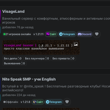
VisageLand
Ванильный сервер с комфортным, атмосферным и активным со
игроков
добавлен 76 дн назад
21 игроков онлайн
v 1.21.11
Сайт
Telegram
Discord
VisageLand Season 1
( 1.21.1 - 1.21.11 )
просто классное ванильное выживание
Без дюпа
0
Без лаунчера
0
Без привата
0
Выживание
0
Nite Speak SMP - учи English
Вступай в тг @nite_speak ! Бесплатные разговорные клубы! Нос
английского!
добавлен 224 дн назад
Оффлайн
v 1.21.8
Сайт
Telegram