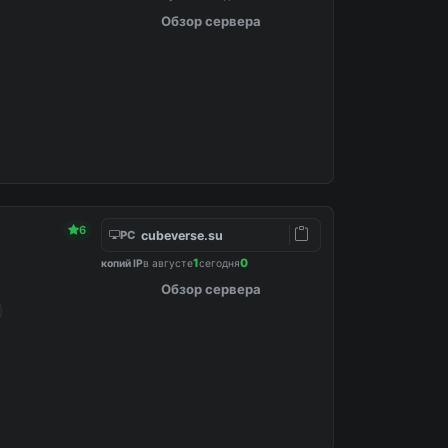
Обзор сервера
6
cubeverse.su
PC
1
0
копий IP
в августе
сегодня
Обзор сервера