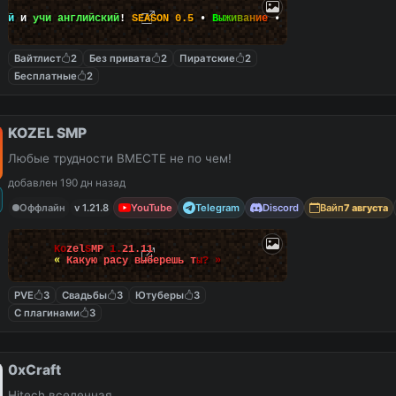
рай
и
учи английский
!
SEASON 0.5
•
В
ы
ж
и
в
а
н
и
е
•
Р
а
з
г
о
в
о
р
н
ы
е
к
л
у
Вайтлист
2
Без привата
2
Пиратские
2
Бесплатные
2
KOZEL SMP
Любые трудности ВМЕСТЕ не по чем!
добавлен 190 дн назад
Оффлайн
v 1.21.8
YouTube
Telegram
Discord
Вайп
7 августа
K
o
z
e
l
S
M
P
1
.
2
1
.
1
1
«
К
а
к
у
ю
р
а
с
у
в
ы
б
е
р
е
ш
ь
т
ы
?
»
PVE
3
Свадьбы
3
Ютуберы
3
С плагинами
3
0xCraft
Hitech вселенная