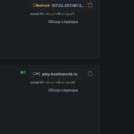
157.22.207.181:25565
Bedrock
6
1
копий IP
в августе
сегодня
Обзор сервера
5
play.bestixworld.ru
PC
0
0
копий IP
в августе
сегодня
Обзор сервера