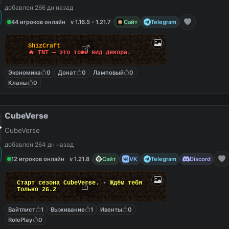
добавлен 266 дн назад
44 игроков онлайн
v 1.16.5 - 1.21.7
Сайт
Telegram
ShizCraft
🔥 TNT — это тоже вид декора.
Экономика
0
Донат
0
Ламповый
0
Кланы
0
CubeVerse
CubeVerse
добавлен 264 дн назад
12 игроков онлайн
v 1.21.8
Сайт
VK
Telegram
Discord
Старт сезона CubeVerse.
-
Ждём тебя
Только 26.2
Вайтлист
1
Выживание
1
Ивенты
0
RolePlay
0