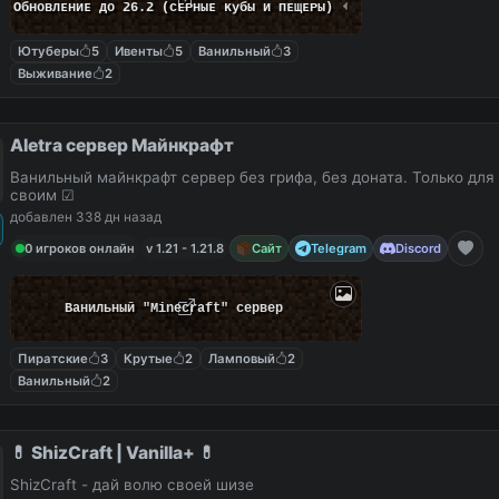
⏵
Обʜᴏʙлᴇʜиᴇ дᴏ 26.2 (ᴄᴇᴘʜыᴇ ᴋубы и пᴇщᴇᴘы)
⏴
Ютуберы
5
Ивенты
5
Ванильный
3
Выживание
2
Aletra сервер Майнкрафт
Ванильный майнкрафт сервер без грифа, без доната. Только для 
своим ☑
добавлен 338 дн назад
0 игроков онлайн
v 1.21 - 1.21.8
Сайт
Telegram
Discord
Ванильный "Minecraft" сервер
Пиратские
3
Крутые
2
Ламповый
2
Ванильный
2
💊 ShizCraft | Vanilla+ 💊
ShizCraft - дай волю своей шизе