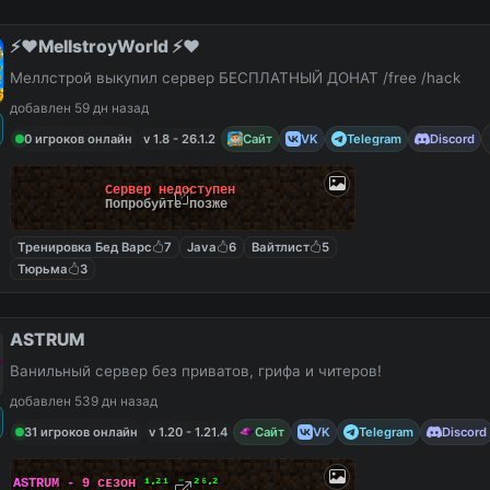
⚡️❤️MellstroyWorld ⚡️❤️
Меллстрой выкупил сервер БЕСПЛАТНЫЙ ДОНАТ /free /hack
добавлен 59 дн назад
0 игроков онлайн
v 1.8 - 26.1.2
Сайт
VK
Telegram
Discord
Сервер недоступен
Попробуйте позже
Тренировка Бед Варс
7
Java
6
Вайтлист
5
Тюрьма
3
ASTRUM
Ванильный сервер без приватов, грифа и читеров!
добавлен 539 дн назад
31 игроков онлайн
v 1.20 - 1.21.4
Сайт
VK
Telegram
Discord
☄
A
S
T
R
U
M
-
9
ᴄ
ᴇ
з
ᴏ
ʜ
¹‧²¹ ⁻ ²⁶‧²