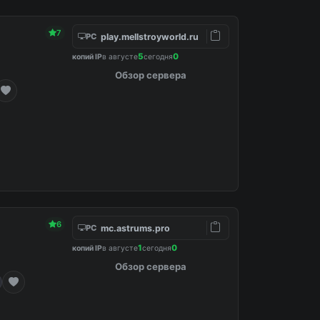
7
play.mellstroyworld.ru
PC
5
0
копий IP
в августе
сегодня
Обзор сервера
6
mc.astrums.pro
PC
1
0
копий IP
в августе
сегодня
Обзор сервера