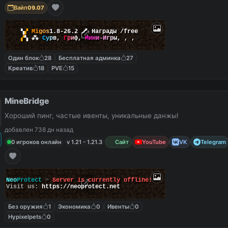
Вайп
09.07
▚
▞
M
i
g
o
s
1.8-26.2
🗡
Награды /free
▞
▚
⁂
С
у
р
в
,
Г
р
и
ф
,
М
и
н
и
-
И
г
р
ы
,
,
,
Один блок
28
Бесплатная админка
27
Креатив
18
PVE
15
MineBridge
Хороший пинг, частые ивенты, уникальные данжы!
добавлен 738 дн назад
0 игроков онлайн
v 1.21 - 1.21.3
Сайт
YouTube
VK
Telegram
Neo
Protect
>
Server is currently offline!
Visit us:
https://neoprotect.net
Без оружия
1
Экономика
0
Ивенты
0
Hypixelpets
0