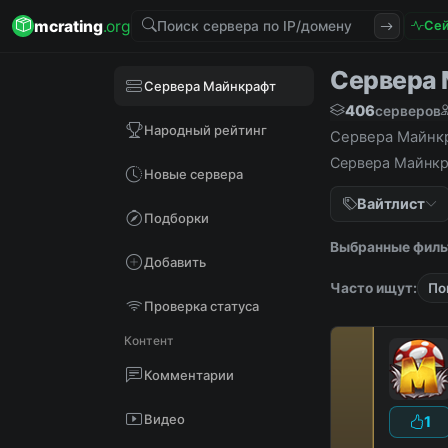
mcrating
.org
Сей
Сервера М
Сервера Майнкрафт
406
серверов
Народный рейтинг
Сервера Майнкра
Сервера Майнкра
Новые сервера
Вайтлист
Подборки
Выбранные филь
Добавить
Часто ищут:
По
Проверка статуса
Контент
Комментарии
Видео
1