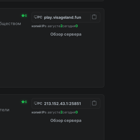
6
play.visageland.fun
PC
обществом
2
0
копий IP
в августе
сегодня
Обзор сервера
6
213.152.43.1:25851
PC
ители
2
0
копий IP
в августе
сегодня
Обзор сервера