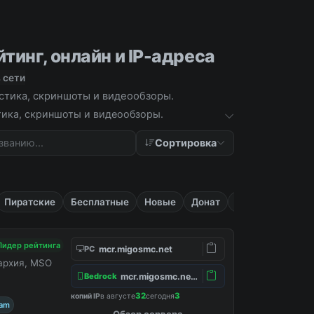
тинг, онлайн и IP-адреса
 сети
истика, скриншоты и видеообзоры.
стика, скриншоты и видеообзоры.
Сортировка
Пиратские
Бесплатные
Новые
Донат
Русские
Лидер рейтинга
mcr.migosmc.net
PC
нархия, MSO
mcr.migosmc.net:19132
Bedrock
32
3
копий IP
в августе
сегодня
ram
Обзор сервера