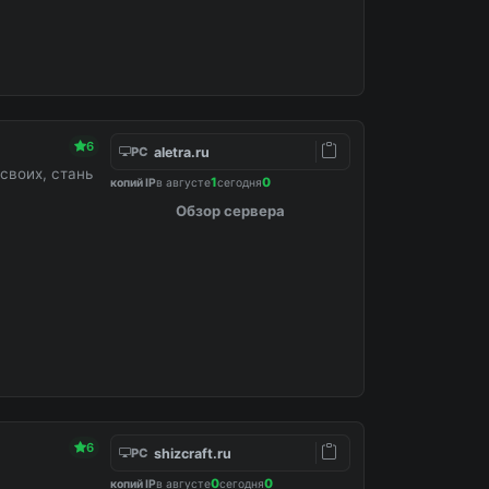
6
aletra.ru
PC
своих, стань
1
0
копий IP
в августе
сегодня
Обзор сервера
6
shizcraft.ru
PC
0
0
копий IP
в августе
сегодня