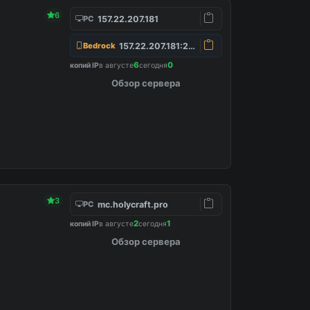
6
157.22.207.181
PC
157.22.207.181:25565
Bedrock
6
0
копий IP
в августе
сегодня
Обзор сервера
3
mc.holycraft.pro
PC
2
1
копий IP
в августе
сегодня
Обзор сервера