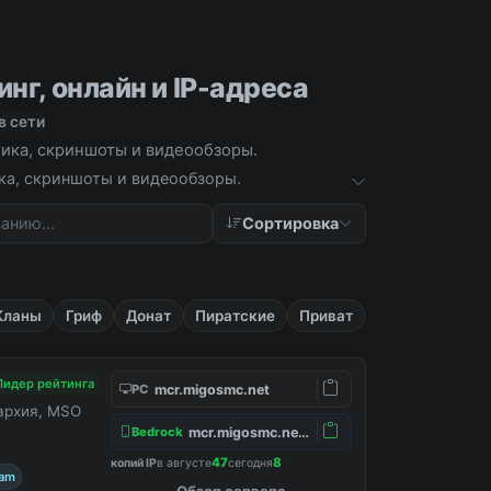
нг, онлайн и IP-адреса
в сети
стика, скриншоты и видеообзоры.
ика, скриншоты и видеообзоры.
Сортировка
Кланы
Гриф
Донат
Пиратские
Приват
Лидер рейтинга
mcr.migosmc.net
PC
нархия, MSO
mcr.migosmc.net:19132
Bedrock
47
8
копий IP
в августе
сегодня
ram
Обзор сервера