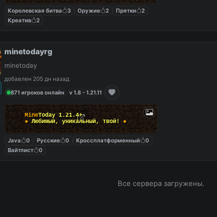
Королевская битва
3
Оружие
2
Прятки
2
Креатив
2
minetodayrg
minetoday
добавлен 205 дн назад
871 игроков онлайн
v 1.8 - 1.21.11
Mine
Today
1.21.4+
✹
Любимый
,
уникальный
,
твой
!
✹
Java
0
Русские
0
Кроссплатформенный
0
Вайтлист
0
Все сервера загружены.