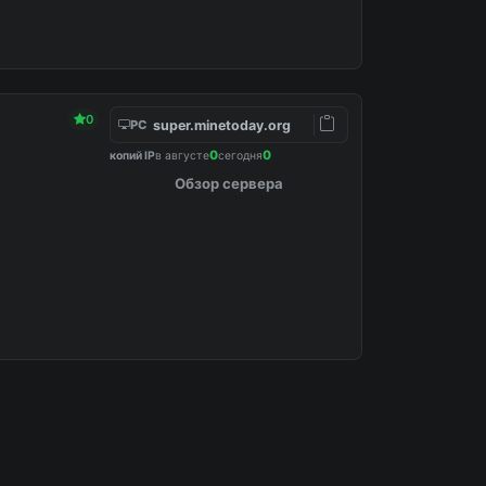
0
super.minetoday.org
PC
0
0
копий IP
в августе
сегодня
Обзор сервера