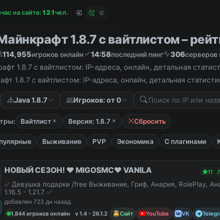
час на сайте:
1
2
1
чел.
айнкрафт 1.8.7 с вайтлистом – рейти
114,955
14:58
306
игроков онлайн
последний пинг
серверов 
фт 1.8.7 с вайтлистом: IP-адреса, онлайн, детальная стати
фт 1.8.7 с вайтлистом: IP-адреса, онлайн, детальная статист
Java 1.8.7
Игроков: от 0
тры:
Вайтлист
Версия: 1.8.7
Сбросить
пулярные
Выживание
PVP
Экономика
С плагинами
НОВЫЙ СЕЗОН! ❤️ MIGOSMC❤️ VANILA
11
✅ Девушка подарки /free Выживание, Гриф, Анария, RolePlay, А
1.16.5 - 1.21.7 ✅
добавлен 723 дн назад
1,844 игроков онлайн
v 1.4 - 26.1.2
Сайт
YouTube
VK
Teleg