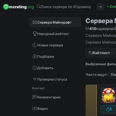
mcrating
.org
Сей
Сервера М
Сервера Майнкрафт
410
серверов
Народный рейтинг
Сервера Майнкра
Сервера Майнкра
Новые сервера
Вайтлист
Подборки
Выбранные филь
Добавить
Часто ищут:
По
Проверка статуса
Контент
Комментарии
Видео
1