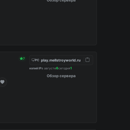
7
play.mellstroyworld.ru
PC
6
1
копий IP
в августе
сегодня
Обзор сервера