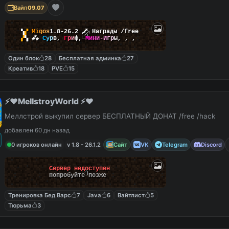
Вайп
09.07
▚
▞
M
i
g
o
s
1.8-26.2
🗡
Награды /free
▞
▚
⁂
С
у
р
в
,
Г
р
и
ф
,
М
и
н
и
-
И
г
р
ы
,
,
,
Один блок
28
Бесплатная админка
27
Креатив
18
PVE
15
⚡️❤️MellstroyWorld ⚡️❤️
Меллстрой выкупил сервер БЕСПЛАТНЫЙ ДОНАТ /free /hack
добавлен 60 дн назад
0 игроков онлайн
v 1.8 - 26.1.2
Сайт
VK
Telegram
Discord
Сервер недоступен
Попробуйте позже
Тренировка Бед Варс
7
Java
6
Вайтлист
5
Тюрьма
3