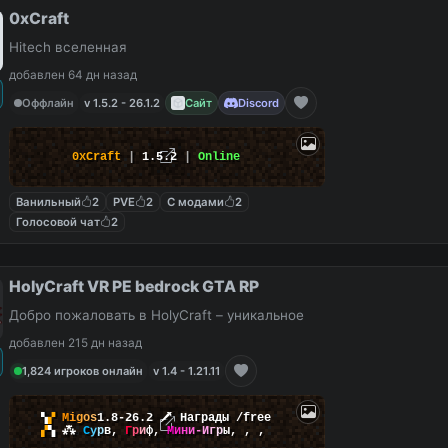
0xCraft
Hitech вселенная
добавлен 64 дн назад
Оффлайн
v 1.5.2 - 26.1.2
Сайт
Discord
0xCraft
|
1.5.2
|
Online
Ванильный
2
PVE
2
С модами
2
Голосовой чат
2
HolyCraft VR PE bedrock GTA RP
Добро пожаловать в HolyCraft – уникальное
добавлен 215 дн назад
1,824 игроков онлайн
v 1.4 - 1.21.11
▚
▞
M
i
g
o
s
1.8-26.2
🗡
Награды /free
▞
▚
⁂
С
у
р
в
,
Г
р
и
ф
,
М
и
н
и
-
И
г
р
ы
,
,
,