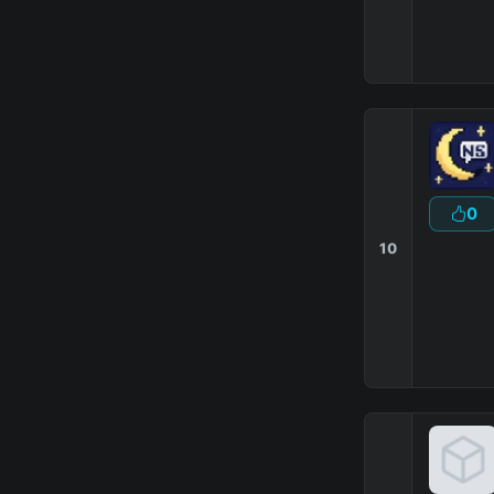
0
10
☽
Nite
Speak
»
Иг