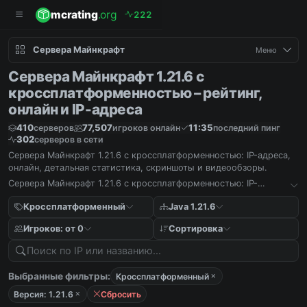
mcrating
.org
2
2
2
Сервера Майнкрафт
Меню
Сервера Майнкрафт 1.21.6 с
кроссплатформенностью – рейтинг,
онлайн и IP-адреса
410
77,507
11:35
серверов
игроков онлайн
последний пинг
302
серверов в сети
Сервера Майнкрафт 1.21.6 с кроссплатформенностью: IP-адреса,
онлайн, детальная статистика, скриншоты и видеообзоры.
Сервера Майнкрафт 1.21.6 с кроссплатформенностью: IP-
адреса, онлайн, детальная статистика, скриншоты и
видеообзоры.
Кроссплатформенный
Java 1.21.6
Игроков: от 0
Сортировка
Выбранные фильтры:
Кроссплатформенный
Версия: 1.21.6
Сбросить