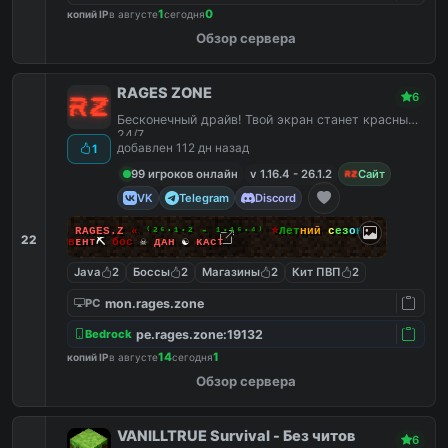
1
0
копий IP
в августе
сегодня
Обзор сервера
RAGES ZONE
6
Бесконечный драйв! Твой экран станет красным!
24/7
добавлен 112 дн назад
1
99 игроков онлайн
v 1.16.4 - 26.1.2
Сайт
VK
Telegram
Discord
»
R
A
G
E
S
.
Z
«
⁽²⁶⋅¹⋅² - ¹⋅¹⁶⋅⁴⁾
⭐
Л
е
т
н
и
й
с
е
з
о
н
⭐
22
и
ʙ
ᴇ
н
ᴛ
⛏
б
о
ᴄ
☠
д
ᴀ
н
☯
ᴋ
ᴀ
ᴄ
ᴛ
Java
2
Боссы
2
Магазины
2
Кит ПВП
2
mon.rages.zone
PC
pe.rages.zone:19132
Bedrock
14
1
копий IP
в августе
сегодня
Обзор сервера
VANILLTRUE Survival - Без читов
6