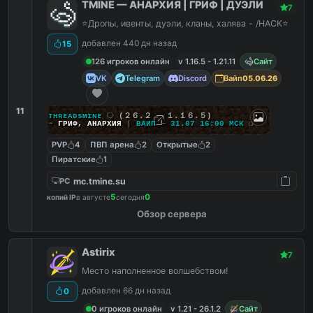
TMINE — АНАРХИЯ | ГРИФ | ДУЭЛИ
7
⭐Дропы, ивенты, дуэли, кланы, халява - /HACK⭐
добавлен 440 дн назад
15
126 игроков онлайн
v 1.16.5 - 1.21.11
Сайт
VK
Telegram
Discord
Вайп
05.06.26
11
ᴛʜʀᴇᴀᴅsᴍɪɴᴇ
⭔
(２６.２ — １.１６.５)
➟
ГРИФ
,
АНАРХИЯ
|
ВАЙП
—
31.07 16:00 МСК
❍
PVP
4
ПВП арена
2
Открытые
2
Пиратские
1
mc.tmine.su
PC
5
0
копий IP
в августе
сегодня
Обзор сервера
Astirix
7
Место наполненное волшебством!
добавлен 66 дн назад
0
0 игроков онлайн
v 1.21 - 26.1.2
Сайт