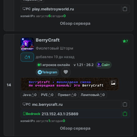
play.mellstroyworld.ru
PC
6
0
копий IP
в августе
сегодня
Обзор сервера
BerryCraft
7
Фиолетовый Шторм
добавлен 19 дн назад
1
1 игроков онлайн
v 1.21 - 26.2
Сайт
Telegram
B
e
r
r
y
C
r
a
f
t
• Фиолетовая смена
14
Не очередная ваниль. Это
BerryCraft
Java
0
PVE
0
Приват
0
Ламповый
0
mc.berrycraft.ru
PC
213.152.43.1:25869
Bedrock
1
0
копий IP
в августе
сегодня
Обзор сервера