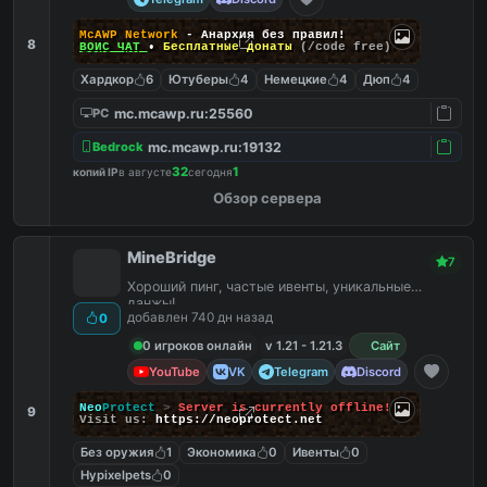
McAWP Network
- Анархия без правил!
8
ВОЙС ЧАТ
•
Бесплатные донаты
(/code free)
Хардкор
6
Ютуберы
4
Немецкие
4
Дюп
4
mc.mcawp.ru:25560
PC
mc.mcawp.ru:19132
Bedrock
32
1
копий IP
в августе
сегодня
Обзор сервера
MineBridge
7
Хороший пинг, частые ивенты, уникальные
данжы!
добавлен 740 дн назад
0
0 игроков онлайн
v 1.21 - 1.21.3
Сайт
YouTube
VK
Telegram
Discord
Neo
Protect
>
Server is currently offline!
9
Visit us:
https://neoprotect.net
Без оружия
1
Экономика
0
Ивенты
0
Hypixelpets
0