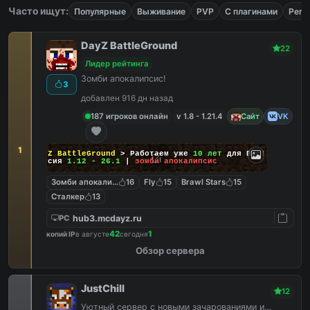
Часто ищут:
Популярные
Выживание
PVP
С плагинами
Реги
DayZ BattleGround
22
Лидер рейтинга
Зомби апокалипсис!
3
добавлен 916 дн назад
187 игроков онлайн
v 1.8 - 1.21.4
Сайт
VK
1
DayZ BattleGround
> Работаем уже
10 лет
для Вас!
Версия
1.12 - 26.1
|
зомби апокалипсис
Зомби апокалипсис
16
Fly
15
Brawl Stars
15
Сталкер
13
hub3.mcdayz.ru
PC
42
1
копий IP
в августе
сегодня
Обзор сервера
JustChill
12
Уютный сервер с новыми зачарованиями и