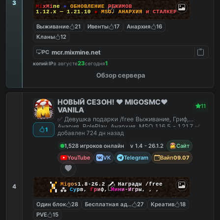
3
M
i
x
M
i
n
e
»
О
Б
Н
О
В
Л
Е
Н
И
Е
Р
Е
Ж
И
М
О
В
1.12.x — 1.21.10
●
M
S
O
,
А
Н
А
Р
Х
И
Я
и
С
Т
А
Л
К
Е
Р
Выживание
21
Ивенты
17
Анархия
16
Кланы
12
mcr.mixmine.net
PC
23
1
копий IP
в августе
сегодня
Обзор сервера
НОВЫЙ СЕЗОН! ❤️ MIGOSMC❤️
11
VANILA
✅ Девушка подарки /free Выживание, Гриф,
Анария, RolePlay, Анархия, MSO 1.16.5 - 1.21.7 ✅
1
добавлен 724 дн назад
1,528 игроков онлайн
v 1.4 - 26.1.2
Сайт
YouTube
VK
Telegram
Вайп
09.07
▚
▞
M
i
g
o
s
1.8-26.2
🗡
Награды /free
4
▞
▚
⁂
С
у
р
в
,
Г
р
и
ф
,
М
и
н
и
-
И
г
р
ы
,
,
,
Один блок
28
Бесплатная админка
27
Креатив
18
PVE
15