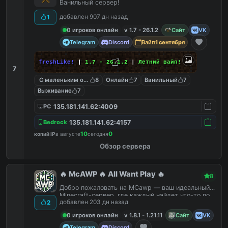
Ванильный сервер!
добавлен 907 дн назад
1
0 игроков онлайн
v 1.7 - 26.1.2
Сайт
VK
Telegram
Discord
Вайп
1 сентября
freshLike!
|
1.7 - 26.1.2
|
Летний вайп!
7
С маленьким онлайном
8
Онлайн
7
Ванильный
7
Выживание
7
135.181.141.62:4009
PC
135.181.141.62:4157
Bedrock
10
0
копий IP
в августе
сегодня
Обзор сервера
🔥 McAWP 🔥 All Want Play 🔥
8
Добро пожаловать на MCawp — ваш идеальный
Minecraft-сервер, где каждый найдет что-то по
добавлен 203 дн назад
2
душе!
0 игроков онлайн
v 1.8.1 - 1.21.11
Сайт
VK
Telegram
Discord