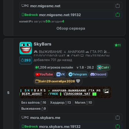
mcr.migosmc.net
PC
mcr.migosmc.net:19132
Bedrock
59
4
копий IP
в августе
сегодня
Обзор сервера
SkyBars
11
🎮 ВЫЖИВАНИЕ ⚔️ АНАРХИЯ 🚗 ГТА РП 🎤
ГОЛОСОВОЙ ЧАТ 🌟 СМП 💻 ПК+ТЕЛЕФОН
добавлен 701 дн назад
293
1,206 игроков онлайн
v 1.8 - 26.2
Сайт
YouTube
VK
Telegram
Discord
Вайп
29 сентября 2026
|
|
|
ＳＫＹ
ＢＡＲＳ
»
АНАРХИЯ ВЫЖИВАНИЕ ГТА РП
|
|
|
5
██
ВСЕМ ДОНАТ
-
/FREE
▌
ГОЛОСОВОЙ ЧАТ
██
Без вайпов
16
Хардкор
13
Магия
10
Выживание
9
mcra.skybars.me
PC
mcra.skybars.me:19132
Bedrock