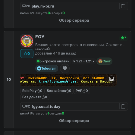
play.m-br.ru
PC
0
0
копий IP
в августе
сегодня
Обзор сервера
FGY
7
Вечная карта построек в выживании. Сократ в
массыЙ
добавлен 446 дн назад
0
5 игроков онлайн
v 1.21 - 1.21.7
Сайт
Telegram
FGY.
ВЫЖИВАНИЕ, RP, Постройки, без ВАЙПОВ
10
Telegram:
t.me/fgymineserver
. Сократ в Массы!
RolePlay
0
Без вайпов
0
PVP
0
Без доната
0
fgy.sosal.today
PC
1
0
копий IP
в августе
сегодня
Обзор сервера