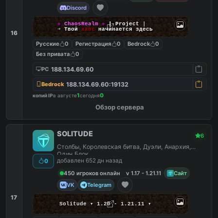
Discord
◈
ChaosRealm
◈
┃ Project
┃
➜
Твой
хаос
начинается здесь
16
Русские
0
Регистрация
0
Bedrock
0
Без привата
0
188.134.69.60
PC
188.134.69.60:19132
Bedrock
1
0
копий IP
в августе
сегодня
Обзор сервера
SOLITUDE
6
Столбы, Королевская битва, Дуэли, Анархия,
Один Блок
добавлен 652 дн назад
0
450 игроков онлайн
v 1.17 - 1.21.11
Сайт
VK
Telegram
17
Solitude ▾ 1.20 - 1.21.11 ▾