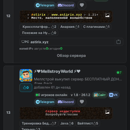
Telegram
Discord
◆
A
s
t
i
r
i
x
☄
www.astirix.xyz
▶
1.21+
12
◆
Место, наполненное волшебством
Кроссплатформенный
2
Анархия
1
С плагинами
1
Похожие на Hypixel
0
astirix.xyz
PC
0
0
копий IP
в августе
сегодня
Обзор сервера
⚡️❤️MellstroyWorld ⚡️❤️
7
Меллстрой выкупил сервер БЕСПЛАТНЫЙ ДОНАТ
/free /hack
добавлен 61 дн назад
0
0 игроков онлайн
v 1.8 - 26.1.2
Сайт
VK
Telegram
Discord
Сервер недоступен
13
Попробуйте позже
Тренировка Бед Варс
7
Java
6
Вайтлист
5
Тюрьма
3