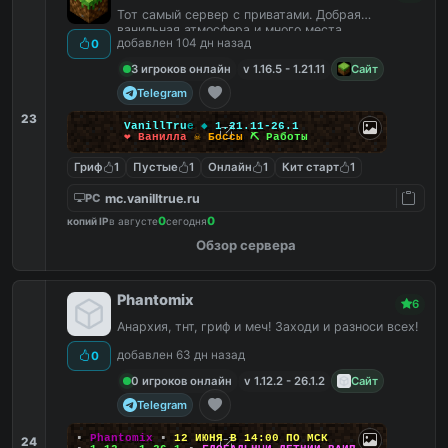
Тот самый сервер с приватами. Добрая
ванильная атмосфера и много места.
добавлен 104 дн назад
0
3 игроков онлайн
v 1.16.5 - 1.21.11
Сайт
Telegram
23
V
a
n
i
l
l
T
r
u
e
◆
1.21.11-26.1
❤ Ванилла
☠ Боссы
⛏ Работы
Гриф
1
Пустые
1
Онлайн
1
Кит старт
1
mc.vanilltrue.ru
PC
0
0
копий IP
в августе
сегодня
Обзор сервера
Phantomix
6
Анархия, тнт, гриф и меч! Заходи и разноси всех!
добавлен 63 дн назад
0
0 игроков онлайн
v 1.12.2 - 26.1.2
Сайт
Telegram
▪
Phantomix
▪
12 ИЮНЯ В 14:00 ПО МСК
24