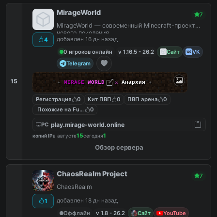
MirageWorld
7
MirageWorld — современный Minecraft-проект
нового поколения.
добавлен 16 дн назад
4
0 игроков онлайн
v 1.16.5 - 26.2
Сайт
VK
Telegram
15
✦
MIRAGE
WORLD
✦
⚔
Анархия
✦
Регистрация
0
Кит ПВП
0
ПВП арена
0
Похожие на FunTime
0
play.mirage-world.online
PC
15
1
копий IP
в августе
сегодня
Обзор сервера
ChaosRealm Project
7
ChaosRealm
добавлен 18 дн назад
1
Оффлайн
v 1.8 - 26.2
Сайт
YouTube