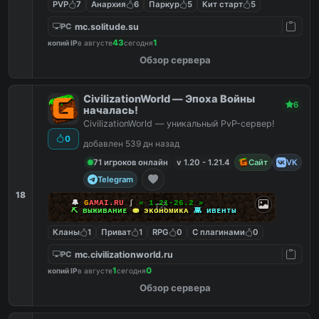
PVP
7
Анархия
6
Паркур
5
Кит старт
5
mc.solitude.su
PC
43
1
копий IP
в августе
сегодня
Обзор сервера
CivilizationWorld — Эпоха Войны
6
началась!
CivilizationWorld — уникальный PvP-сервер!
0
добавлен 539 дн назад
71 игроков онлайн
v 1.20 - 1.21.4
Сайт
VK
Telegram
18
🔔
G
A
M
A
I
.
R
U
∫
« 1.21-26.2 »
⛏
ʙыжиʙᴀниᴇ
⛂
эᴋономиᴋᴀ
👾
иʙᴇнᴛы
Кланы
1
Приват
1
RPG
0
С плагинами
0
mc.civilizationworld.ru
PC
1
0
копий IP
в августе
сегодня
Обзор сервера