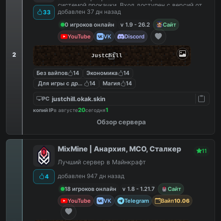
системой прокачки. Вход доступен с версий от
добавлен 37 дн назад
33
1.9 до 26.2
0 игроков онлайн
v 1.9 - 26.2
Сайт
YouTube
VK
Discord
2
JustChill
Без вайпов
14
Экономика
14
Для игры с другом
14
Магия
14
justchill.okak.skin
PC
20
1
копий IP
в августе
сегодня
Обзор сервера
MixMine | Анархия, МСО, Сталкер
11
Лучший сервер в Майнкрафт
добавлен 947 дн назад
4
18 игроков онлайн
v 1.8 - 1.21.7
Сайт
YouTube
VK
Telegram
Вайп
10.06