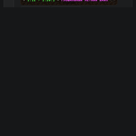
▪
1.12 - 1.26.1
▪
ГЛОБАЛЬНЫЙ ЛЕТНИЙ ВАЙП
Выживание
0
Авто-шахта
0
Для игры с другом
0
С плагинами
0
phantomix.gomc.me
PC
3
1
копий IP
в августе
сегодня
Обзор сервера
FateMine
6
уникальный сервер с режимами Анархия, Гриф,
RPG, Tycoon и Брейнроты!
добавлен 32 дн назад
0
0 игроков онлайн
v 1.8 - 1.21.11
Сайт
Telegram
⚡
【
F
A
T
E
M
I
N
E
】
▎
Анархия
•
MSO RPG
☄
25
➡
ДОНАТ КАЖДОМУ
БОНУСОМ
⚡
/FREE
⬅
Бесплатная админка
0
RolePlay
0
Кланы
0
Выживание
0
mcr.fatemine.su
PC
10
1
копий IP
в августе
сегодня