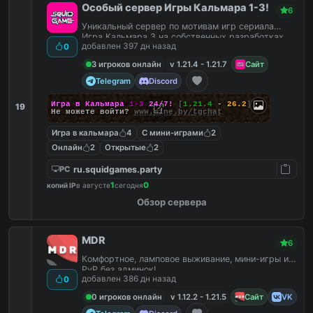
Особый сервер Игры Кальмара 1-3!
6
Уникальный сервер по мотивам игр сериала
Игра Кальмара 3 на собственных разработках
добавлен 397 дн назад
0
3 игроков онлайн
v 1.21.4 - 1.21.7
Сайт
Telegram
Discord
Игра в Кальмара
1-3
24/7!
[
1.21.4
-
26.2
]
19
Не можете войти?
www.mine.by/tgchat
Игра в кальмара
4
С мини-играми
2
Онлайн
2
Открытые
2
ru.squidgames.party
PC
1
0
копий IP
в августе
сегодня
Обзор сервера
MDR
6
Комфортное, ламповое выживание, мини-игры и
PvP без админок!
добавлен 386 дн назад
0
0 игроков онлайн
v 1.12.2 - 1.21.5
Сайт
VK