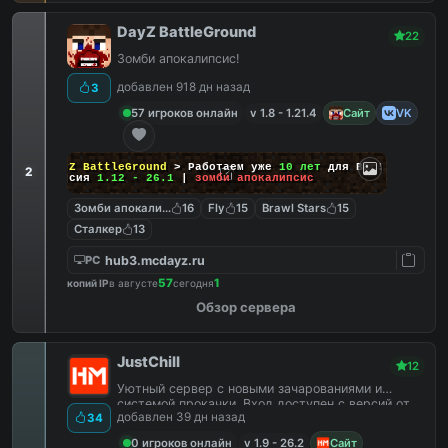
DayZ BattleGround
22
Зомби апокалипсис!
добавлен 918 дн назад
3
57 игроков онлайн
v 1.8 - 1.21.4
Сайт
VK
DayZ BattleGround
> Работаем уже
10 лет
для Вас!
2
Версия
1.12 - 26.1
|
зомби апокалипсис
Зомби апокалипсис
16
Fly
15
Brawl Stars
15
Сталкер
13
hub3.mcdayz.ru
PC
57
1
копий IP
в августе
сегодня
Обзор сервера
JustChill
12
Уютный сервер с новыми зачарованиями и
системой прокачки. Вход доступен с версий от
добавлен 39 дн назад
34
1.9 до 26.2
0 игроков онлайн
v 1.9 - 26.2
Сайт