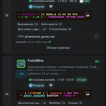
0 игроков онлайн
v 1.12.2 - 26.1.2
Сайт
Telegram
▪
Phantomix
▪
12 ИЮНЯ В 14:00 ПО МСК
12
▪
1.12 - 1.26.1
▪
ГЛОБАЛЬНЫЙ ЛЕТНИЙ ВАЙП
Выживание
0
Авто-шахта
0
Для игры с другом
0
С плагинами
0
phantomix.gomc.me
PC
3
0
копий IP
в августе
сегодня
Обзор сервера
FateMine
6
уникальный сервер с режимами Анархия, Гриф,
RPG, Tycoon и Брейнроты!
добавлен 34 дн назад
0
0 игроков онлайн
v 1.8 - 1.21.11
Сайт
Telegram
⚡
【
F
A
T
E
M
I
N
E
】
▎
Анархия
•
MSO RPG
☄
13
➡
ДОНАТ КАЖДОМУ
БОНУСОМ
⚡
/FREE
⬅
Бесплатная админка
0
RolePlay
0
Кланы
0