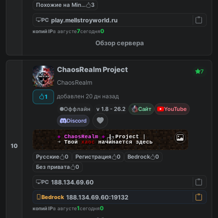
Похожие на MineShield
3
play.mellstroyworld.ru
PC
7
0
копий IP
в августе
сегодня
Обзор сервера
ChaosRealm Project
7
ChaosRealm
добавлен 20 дн назад
1
Оффлайн
v 1.8 - 26.2
Сайт
YouTube
Discord
◈
ChaosRealm
◈
┃ Project
┃
➜
Твой
хаос
начинается здесь
10
Русские
0
Регистрация
0
Bedrock
0
Без привата
0
188.134.69.60
PC
188.134.69.60:19132
Bedrock
1
0
копий IP
в августе
сегодня