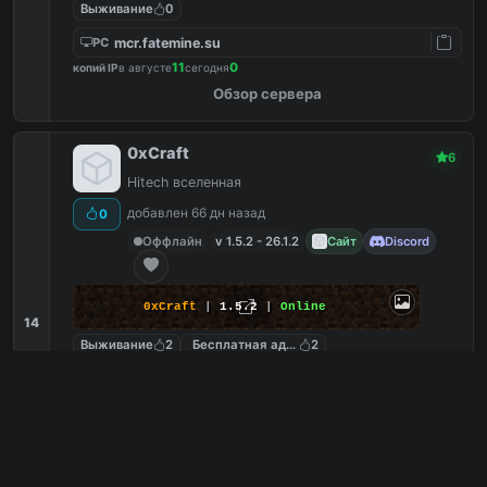
Выживание
0
mcr.fatemine.su
PC
11
0
копий IP
в августе
сегодня
Обзор сервера
0xCraft
6
Hitech вселенная
добавлен 66 дн назад
0
Оффлайн
v 1.5.2 - 26.1.2
Сайт
Discord
0xCraft
|
1.5.2
|
Online
14
Выживание
2
Бесплатная админка
2
Industrial Craft
2
С модами
2
157.22.207.181
PC
157.22.207.181:25565
Bedrock
7
0
копий IP
в августе
сегодня
Обзор сервера