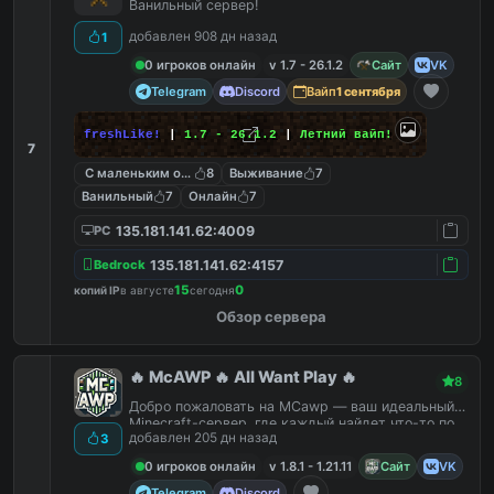
Ванильный сервер!
добавлен 908 дн назад
1
0 игроков онлайн
v 1.7 - 26.1.2
Сайт
VK
Telegram
Discord
Вайп
1 сентября
freshLike!
|
1.7 - 26.1.2
|
Летний вайп!
7
С маленьким онлайном
8
Выживание
7
Ванильный
7
Онлайн
7
135.181.141.62:4009
PC
135.181.141.62:4157
Bedrock
15
0
копий IP
в августе
сегодня
Обзор сервера
🔥 McAWP 🔥 All Want Play 🔥
8
Добро пожаловать на MCawp — ваш идеальный
Minecraft-сервер, где каждый найдет что-то по
добавлен 205 дн назад
3
душе!
0 игроков онлайн
v 1.8.1 - 1.21.11
Сайт
VK
Telegram
Discord