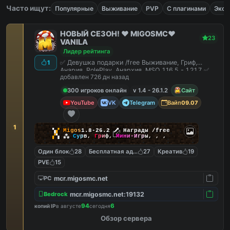
Часто ищут:
Популярные
Выживание
PVP
С плагинами
Экон
НОВЫЙ СЕЗОН! ❤️ MIGOSMC❤️
23
VANILA
Лидер рейтинга
✅ Девушка подарки /free Выживание, Гриф,
1
Анария, RolePlay, Анархия, MSO 1.16.5 - 1.21.7 ✅
добавлен 726 дн назад
300 игроков онлайн
v 1.4 - 26.1.2
Сайт
YouTube
VK
Telegram
Вайп
09.07
1
▚
▞
M
i
g
o
s
1.8-26.2
🗡
Награды /free
▞
▚
⁂
С
у
р
в
,
Г
р
и
ф
,
М
и
н
и
-
И
г
р
ы
,
,
,
Один блок
28
Бесплатная админка
27
Креатив
19
PVE
15
mcr.migosmc.net
PC
mcr.migosmc.net:19132
Bedrock
94
6
копий IP
в августе
сегодня
Обзор сервера