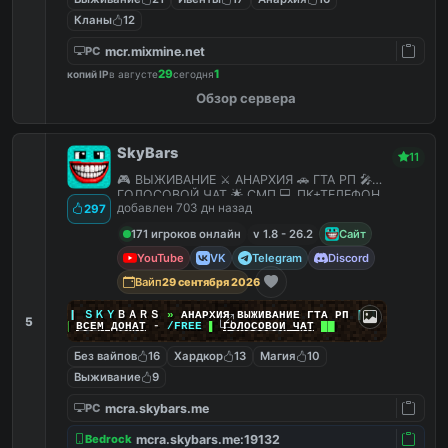
Кланы
12
mcr.mixmine.net
PC
29
1
копий IP
в августе
сегодня
Обзор сервера
SkyBars
11
🎮 ВЫЖИВАНИЕ ⚔️ АНАРХИЯ 🚗 ГТА РП 🎤
ГОЛОСОВОЙ ЧАТ 🌟 СМП 💻 ПК+ТЕЛЕФОН
добавлен 703 дн назад
297
171 игроков онлайн
v 1.8 - 26.2
Сайт
YouTube
VK
Telegram
Discord
Вайп
29 сентября 2026
|
|
|
ＳＫＹ
ＢＡＲＳ
»
АНАРХИЯ ВЫЖИВАНИЕ ГТА РП
|
|
|
5
██
ВСЕМ ДОНАТ
-
/FREE
▌
ГОЛОСОВОЙ ЧАТ
██
Без вайпов
16
Хардкор
13
Магия
10
Выживание
9
mcra.skybars.me
PC
mcra.skybars.me:19132
Bedrock