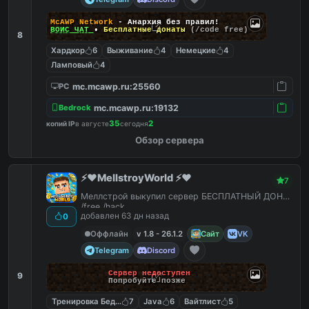
McAWP Network
- Анархия без правил!
ВОЙС ЧАТ
•
Бесплатные донаты
(/code free)
8
Хардкор
6
Выживание
4
Немецкие
4
Ламповый
4
mc.mcawp.ru:25560
PC
mc.mcawp.ru:19132
Bedrock
35
2
копий IP
в августе
сегодня
Обзор сервера
⚡️❤️MellstroyWorld ⚡️❤️
7
Меллстрой выкупил сервер БЕСПЛАТНЫЙ ДОНАТ
/free /hack
добавлен 63 дн назад
0
Оффлайн
v 1.8 - 26.1.2
Сайт
VK
Telegram
Discord
Сервер недоступен
9
Попробуйте позже
Тренировка Бед Варс
7
Java
6
Вайтлист
5