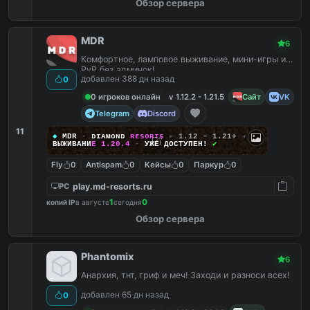
Обзор сервера
MDR
6
Комфортное, ламповое выживание, мини-игры и
PvP без админок!
добавлен 388 дн назад
0
0 игроков онлайн
v 1.12.2 - 1.21.5
Сайт
VK
Telegram
Discord
11
◆
MDR
-
ᴅ
ɪ
ᴀ
ᴍ
ᴏ
ɴ
ᴅ
ʀ
ᴇ
s
o
ʀ
ᴛ
s
▸
1.12 – 1.21+
◂
В
Ы
Ж
И
В
А
Н
И
Е
1
.
2
0
.
4
-
УЖЕ ДОСТУПЕН!
✔
Fly
0
Antispam
0
Кейсы
0
Паркур
0
play.md-resorts.ru
PC
1
0
копий IP
в августе
сегодня
Обзор сервера
Phantomix
6
Анархия, тнт, гриф и меч! Заходи и разноси всех!
добавлен 65 дн назад
0