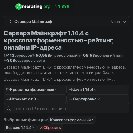
mcrating
.org
1
8
8
9
Сервера Майнкрафт
Меню
Сервера Майнкрафт 1.14.4 с
кроссплатформенностью – рейтинг,
онлайн и IP-адреса
413
50,558
05:53
серверов
игроков онлайн
последний пинг
308
серверов в сети
Сервера Майнкрафт 1.14.4 с кроссплатформенностью: IP-адреса,
онлайн, детальная статистика, скриншоты и видеообзоры.
Сервера Майнкрафт 1.14.4 с кроссплатформенностью: IP-
адреса, онлайн, детальная статистика, скриншоты и
видеообзоры.
Кроссплатформенный
Java 1.14.4
Игроков: от 0
Сортировка
Выбранные фильтры:
Кроссплатформенный
Версия: 1.14.4
Сбросить