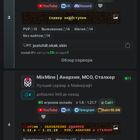
YouTube
VK
Discord
3
Сервер недоступен
PVP
15
Выживание
14
Магия
14
Без вайпов
14
justchill.okak.skin
PC
29
1
копий IP
в августе
сегодня
Обзор сервера
MixMine | Анархия, МСО, Сталкер
11
Лучший сервер в Майнкрафт
добавлен 949 дн назад
4
5 игроков онлайн
v 1.8 - 1.21.7
Сайт
YouTube
VK
Telegram
Вайп
10.06
4
M
i
x
M
i
n
e
»
О
Б
Н
О
В
Л
Е
Н
И
Е
Р
Е
Ж
И
М
О
В
1.12.x — 1.21.10
●
M
S
O
,
А
Н
А
Р
Х
И
Я
и
С
Т
А
Л
К
Е
Р
Выживание
21
Ивенты
17
Анархия
16