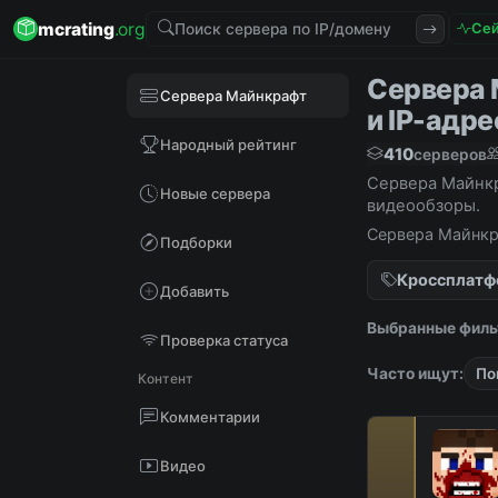
mcrating
.org
Сей
Сервера 
Сервера Майнкрафт
и IP-адре
Народный рейтинг
410
серверов
Сервера Майнкр
Новые сервера
видеообзоры.
Сервера Майнкра
Подборки
видеообзоры.
Кроссплат
Добавить
Выбранные филь
Проверка статуса
Часто ищут:
По
Контент
Комментарии
Видео