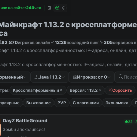
час на сайте:
2
4
6
чел.
Майнкрафт 1.13.2 с кроссплатформен
са
82,870
12:26
305
игроков онлайн
последний пинг
серверов в
афт 1.13.2 с кроссплатформенностью: IP-адреса, онлайн, де
фт 1.13.2 с кроссплатформенностью: IP-адреса, онлайн, дета
форменный
Java 1.13.2
Игроков: от 0
тры:
Кроссплатформенный
Версия: 1.13.2
Сбросить
пулярные
Выживание
PVP
С плагинами
Экономика
DayZ BattleGround
22
Зомби апокалипсис!