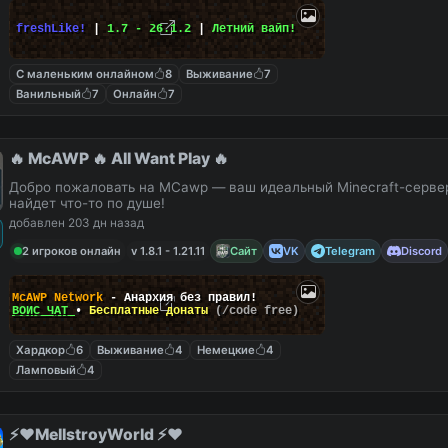
freshLike!
|
1.7 - 26.1.2
|
Летний вайп!
С маленьким онлайном
8
Выживание
7
Ванильный
7
Онлайн
7
🔥 McAWP 🔥 All Want Play 🔥
Добро пожаловать на MCawp — ваш идеальный Minecraft-сервер
найдет что-то по душе!
добавлен 203 дн назад
2 игроков онлайн
v 1.8.1 - 1.21.11
Сайт
VK
Telegram
Discord
McAWP Network
- Анархия без правил!
ВОЙС ЧАТ
•
Бесплатные донаты
(/code free)
Хардкор
6
Выживание
4
Немецкие
4
Ламповый
4
⚡️❤️MellstroyWorld ⚡️❤️