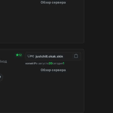
Обзор сервера
12
justchill.okak.skin
PC
Вход
20
1
копий IP
в августе
сегодня
Обзор сервера