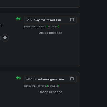
6
play.md-resorts.ru
PC
к!
1
0
копий IP
в августе
сегодня
Обзор сервера
6
phantomix.gomc.me
PC
3
1
копий IP
в августе
сегодня
Обзор сервера