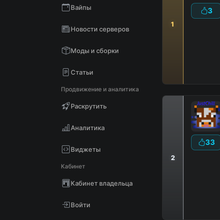
Вайпы
3
1
Новости серверов
D
В
Моды и сборки
Статьи
Продвижение и аналитика
Раскрутить
Аналитика
33
Виджеты
2
Кабинет
Кабинет владельца
Войти