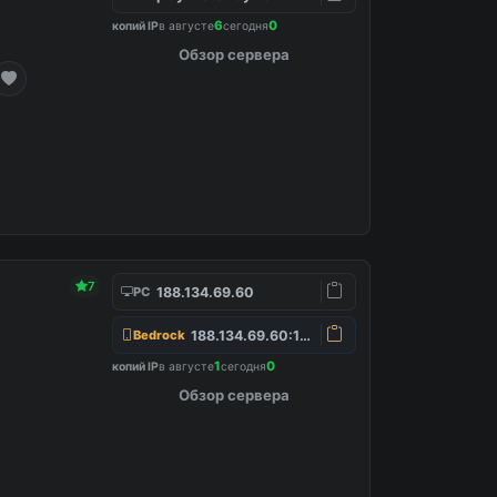
6
0
копий IP
в августе
сегодня
Обзор сервера
7
188.134.69.60
PC
188.134.69.60:19132
Bedrock
1
0
копий IP
в августе
сегодня
Обзор сервера