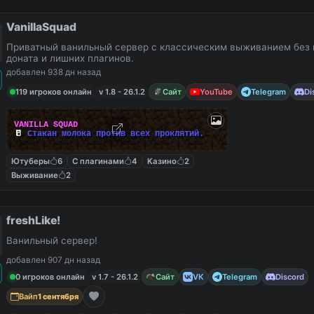
VanillaSquad
Приватный ванильный сервер с классическим выживанием без 
доната и лишних плагинов.
добавлен 938 дн назад
119 игроков онлайн
v 1.8 - 26.1.2
Сайт
YouTube
Telegram
Di
V
A
N
I
L
L
A
S
Q
U
A
D
🥛
С
т
а
к
а
н
м
о
л
о
к
а
п
р
о
т
и
в
в
с
е
х
п
р
о
к
л
я
т
и
й
.
Ютуберы
6
С плагинами
4
Казино
2
Выживание
2
freshLike!
Ванильный сервер!
добавлен 907 дн назад
0 игроков онлайн
v 1.7 - 26.1.2
Сайт
VK
Telegram
Discord
Вайп
1 сентября