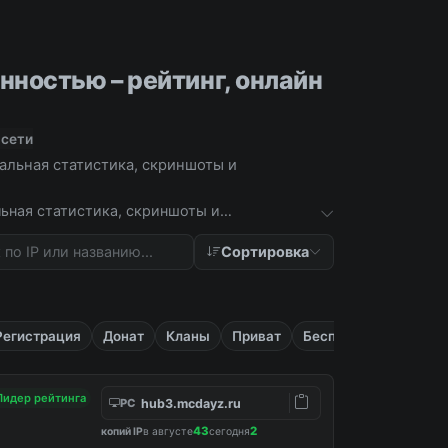
ностью – рейтинг, онлайн
 сети
тальная статистика, скриншоты и
льная статистика, скриншоты и
Сортировка
Регистрация
Донат
Кланы
Приват
Бесплатные
Лидер рейтинга
hub3.mcdayz.ru
PC
43
2
копий IP
в августе
сегодня