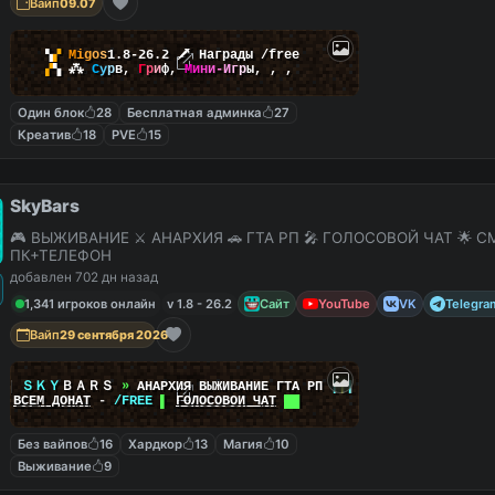
Вайп
09.07
▚
▞
M
i
g
o
s
1.8-26.2
🗡
Награды /free
▞
▚
⁂
С
у
р
в
,
Г
р
и
ф
,
М
и
н
и
-
И
г
р
ы
,
,
,
Один блок
28
Бесплатная админка
27
Креатив
18
PVE
15
SkyBars
🎮 ВЫЖИВАНИЕ ⚔️ АНАРХИЯ 🚗 ГТА РП 🎤 ГОЛОСОВОЙ ЧАТ 🌟 С
ПК+ТЕЛЕФОН
добавлен 702 дн назад
1,341 игроков онлайн
v 1.8 - 26.2
Сайт
YouTube
VK
Telegra
Вайп
29 сентября 2026
|
|
ＳＫＹ
ＢＡＲＳ
»
АНАРХИЯ ВЫЖИВАНИЕ ГТА РП
|
|
|
██
ВСЕМ ДОНАТ
-
/FREE
▌
ГОЛОСОВОЙ ЧАТ
██
Без вайпов
16
Хардкор
13
Магия
10
Выживание
9