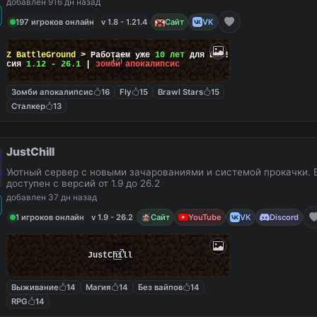
добавлен 916 дн назад
197 игроков онлайн
v 1.8 - 1.21.4
Сайт
VK
ayZ BattleGround
> Работаем уже
10 лет
для Вас!
ерсия
1.12 - 26.1
|
зомби апокалипсис
Зомби апокалипсис
16
Fly
15
Brawl Stars
15
Сталкер
13
JustChill
Уютный сервер с новыми зачарованиями и системой прокачки. 
доступен с версий от 1.9 до 26.2
добавлен 37 дн назад
1 игроков онлайн
v 1.9 - 26.2
Сайт
YouTube
VK
Discord
JustChill
Выживание
14
Магия
14
Без вайпов
14
RPG
14