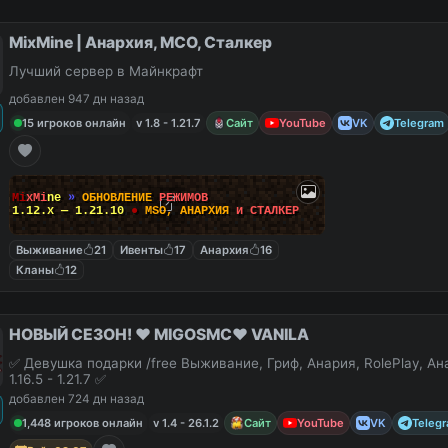
MixMine | Анархия, МСО, Сталкер
Лучший сервер в Майнкрафт
добавлен 947 дн назад
15 игроков онлайн
v 1.8 - 1.21.7
Сайт
YouTube
VK
Telegram
M
i
x
M
i
n
e
»
О
Б
Н
О
В
Л
Е
Н
И
Е
Р
Е
Ж
И
М
О
В
1.12.x — 1.21.10
●
M
S
O
,
А
Н
А
Р
Х
И
Я
и
С
Т
А
Л
К
Е
Р
Выживание
21
Ивенты
17
Анархия
16
Кланы
12
НОВЫЙ СЕЗОН! ❤️ MIGOSMC❤️ VANILA
✅ Девушка подарки /free Выживание, Гриф, Анария, RolePlay, А
1.16.5 - 1.21.7 ✅
добавлен 724 дн назад
1,448 игроков онлайн
v 1.4 - 26.1.2
Сайт
YouTube
VK
Teleg