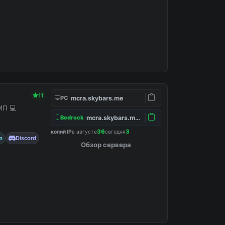
11
mcra.skybars.me
PC
МП 💻
mcra.skybars.me:19132
Bedrock
36
3
копий IP
в августе
сегодня
m
Discord
Обзор сервера