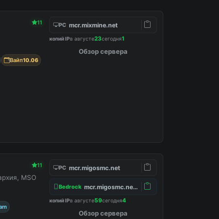
11
mcr.mixmine.net
PC
23
1
копий IP
в августе
сегодня
Обзор сервера
Вайп
10.06
11
mcr.migosmc.net
PC
нархия, MSO
mcr.migosmc.net:19132
Bedrock
59
4
копий IP
в августе
сегодня
ram
Обзор сервера