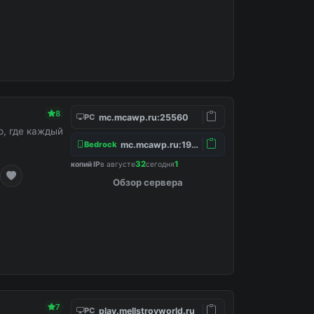
8
mc.mcawp.ru:25560
PC
, где каждый
mc.mcawp.ru:19132
Bedrock
32
1
копий IP
в августе
сегодня
Обзор сервера
7
play.mellstroyworld.ru
PC