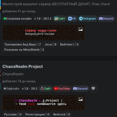
Меллстрой выкупил сервер БЕСПЛАТНЫЙ ДОНАТ /free /hack
добавлен 61 дн назад
0 игроков онлайн
v 1.8 - 26.1.2
Сайт
VK
Telegram
Discord
Сервер недоступен
Попробуйте позже
Тренировка Бед Варс
7
Java
6
Вайтлист
5
Похожие на MineShield
3
ChaosRealm Project
ChaosRealm
добавлен 18 дн назад
Оффлайн
v 1.8 - 26.2
Сайт
YouTube
Discord
◈
ChaosRealm
◈
┃ Project
┃
➜
Твой
хаос
начинается здесь
Русские
0
Регистрация
0
Bedrock
0