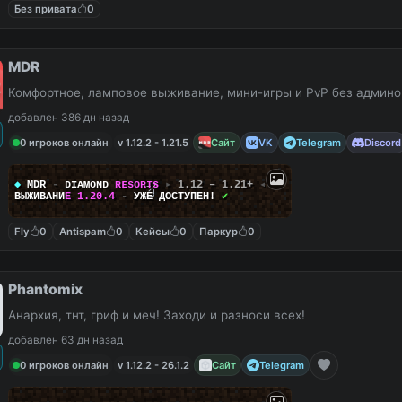
Без привата
0
MDR
Комфортное, ламповое выживание, мини-игры и PvP без админо
добавлен 386 дн назад
0 игроков онлайн
v 1.12.2 - 1.21.5
Сайт
VK
Telegram
Discord
◆
MDR
-
ᴅ
ɪ
ᴀ
ᴍ
ᴏ
ɴ
ᴅ
ʀ
ᴇ
s
o
ʀ
ᴛ
s
▸
1.12 – 1.21+
◂
В
Ы
Ж
И
В
А
Н
И
Е
1
.
2
0
.
4
-
УЖЕ ДОСТУПЕН!
✔
Fly
0
Antispam
0
Кейсы
0
Паркур
0
Phantomix
Анархия, тнт, гриф и меч! Заходи и разноси всех!
добавлен 63 дн назад
0 игроков онлайн
v 1.12.2 - 26.1.2
Сайт
Telegram