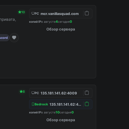
10
mcr.vanillasquad.com
PC
привата,
4
0
копий IP
в августе
сегодня
Обзор сервера
scord
8
135.181.141.62:4009
PC
135.181.141.62:4157
Bedrock
10
0
копий IP
в августе
сегодня
Обзор сервера