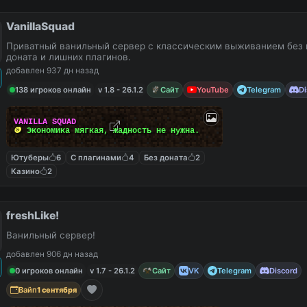
VanillaSquad
Приватный ванильный сервер с классическим выживанием без 
доната и лишних плагинов.
добавлен 937 дн назад
138 игроков онлайн
v 1.8 - 26.1.2
Сайт
YouTube
Telegram
Di
V
A
N
I
L
L
A
S
Q
U
A
D
🪙
Э
к
о
н
о
м
и
к
а
м
я
г
к
а
я
,
ж
а
д
н
о
с
т
ь
н
е
н
у
ж
н
а
.
Ютуберы
6
С плагинами
4
Без доната
2
Казино
2
freshLike!
Ванильный сервер!
добавлен 906 дн назад
0 игроков онлайн
v 1.7 - 26.1.2
Сайт
VK
Telegram
Discord
Вайп
1 сентября