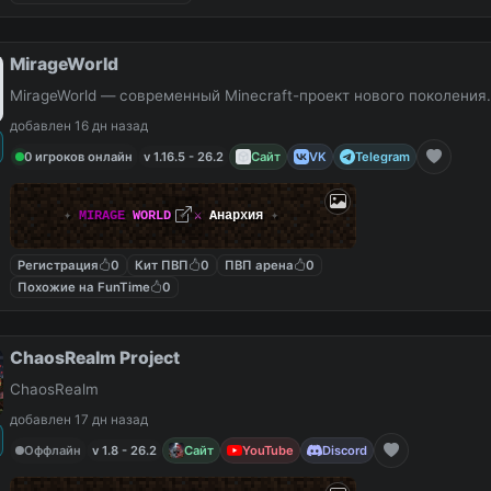
MirageWorld
MirageWorld — современный Minecraft-проект нового поколения.
добавлен 16 дн назад
0 игроков онлайн
v 1.16.5 - 26.2
Сайт
VK
Telegram
✦
MIRAGE
WORLD
✦
⚔
Анархия
✦
Регистрация
0
Кит ПВП
0
ПВП арена
0
Похожие на FunTime
0
ChaosRealm Project
ChaosRealm
добавлен 17 дн назад
Оффлайн
v 1.8 - 26.2
Сайт
YouTube
Discord