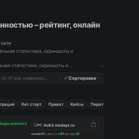
ностью – рейтинг, онлайн
 сети
тальная статистика, скриншоты и
льная статистика, скриншоты и
Сортировка
трация
Кит старт
Приват
Кейсы
Пиратские
Лидер рейтинга
hub3.mcdayz.ru
PC
41
0
копий IP
в августе
сегодня