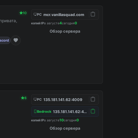
10
mcr.vanillasquad.com
PC
привата,
4
0
копий IP
в августе
сегодня
Обзор сервера
scord
8
135.181.141.62:4009
PC
135.181.141.62:4157
Bedrock
10
0
копий IP
в августе
сегодня
Обзор сервера