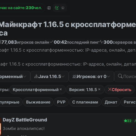
час на сайте:
2
3
0
чел.
Майнкрафт 1.16.5 с кроссплатформен
са
77,083
00:42
300
игроков онлайн
последний пинг
серверов в
фт 1.16.5 с кроссплатформенностью: IP-адреса, онлайн, де
фт 1.16.5 с кроссплатформенностью: IP-адреса, онлайн, дета
форменный
Java 1.16.5
Игроков: от 0
тры:
Кроссплатформенный
Версия: 1.16.5
Сбросить
пулярные
Выживание
PVP
С плагинами
Донат
Регис
DayZ BattleGround
22
Зомби апокалипсис!