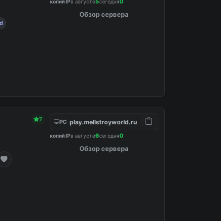
5
0
копий IP
в августе
сегодня
Обзор сервера
rd
7
play.mellstroyworld.ru
PC
6
0
копий IP
в августе
сегодня
Обзор сервера