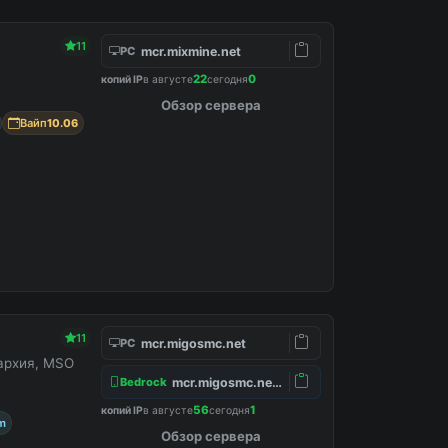
11
mcr.mixmine.net
PC
22
0
копий IP
в августе
сегодня
Обзор сервера
Вайп
10.06
11
mcr.migosmc.net
PC
нархия, MSO
mcr.migosmc.net:19132
Bedrock
56
1
копий IP
в августе
сегодня
m
Обзор сервера