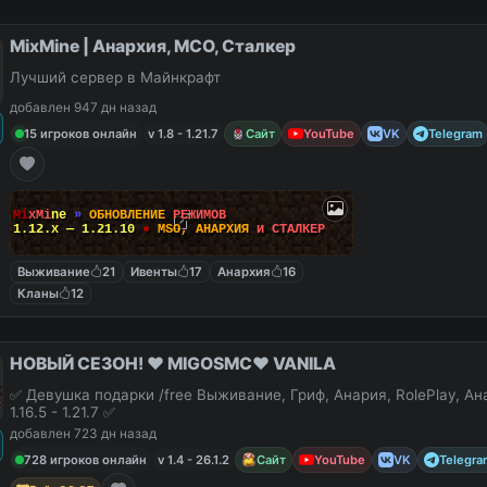
MixMine | Анархия, МСО, Сталкер
Лучший сервер в Майнкрафт
добавлен 947 дн назад
15 игроков онлайн
v 1.8 - 1.21.7
Сайт
YouTube
VK
Telegram
M
i
x
M
i
n
e
»
О
Б
Н
О
В
Л
Е
Н
И
Е
Р
Е
Ж
И
М
О
В
1.12.x — 1.21.10
●
M
S
O
,
А
Н
А
Р
Х
И
Я
и
С
Т
А
Л
К
Е
Р
Выживание
21
Ивенты
17
Анархия
16
Кланы
12
НОВЫЙ СЕЗОН! ❤️ MIGOSMC❤️ VANILA
✅ Девушка подарки /free Выживание, Гриф, Анария, RolePlay, А
1.16.5 - 1.21.7 ✅
добавлен 723 дн назад
728 игроков онлайн
v 1.4 - 26.1.2
Сайт
YouTube
VK
Telegra