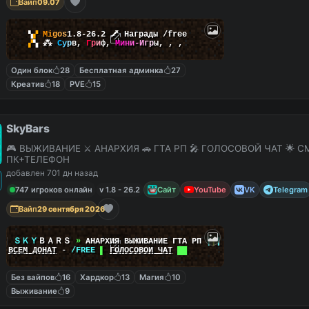
Вайп
09.07
▚
▞
M
i
g
o
s
1.8-26.2
🗡
Награды /free
▞
▚
⁂
С
у
р
в
,
Г
р
и
ф
,
М
и
н
и
-
И
г
р
ы
,
,
,
Один блок
28
Бесплатная админка
27
Креатив
18
PVE
15
SkyBars
🎮 ВЫЖИВАНИЕ ⚔️ АНАРХИЯ 🚗 ГТА РП 🎤 ГОЛОСОВОЙ ЧАТ 🌟 С
ПК+ТЕЛЕФОН
добавлен 701 дн назад
747 игроков онлайн
v 1.8 - 26.2
Сайт
YouTube
VK
Telegram
Вайп
29 сентября 2026
|
|
ＳＫＹ
ＢＡＲＳ
»
АНАРХИЯ ВЫЖИВАНИЕ ГТА РП
|
|
|
██
ВСЕМ ДОНАТ
-
/FREE
▌
ГОЛОСОВОЙ ЧАТ
██
Без вайпов
16
Хардкор
13
Магия
10
Выживание
9