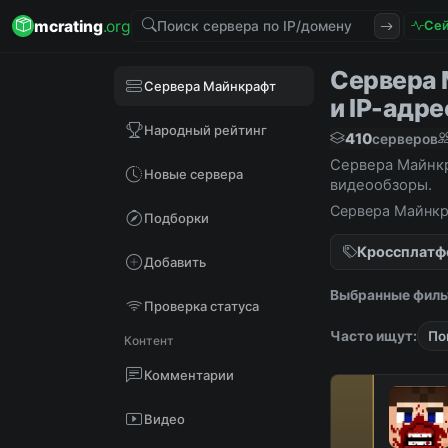
mcrating
.org
Сей
Сервера 
Сервера Майнкрафт
и IP-адре
Народный рейтинг
410
серверов
Сервера Майнкра
Новые сервера
видеообзоры.
Сервера Майнкра
Подборки
видеообзоры.
Кроссплат
Добавить
Выбранные филь
Проверка статуса
Часто ищут:
По
Контент
Комментарии
Видео