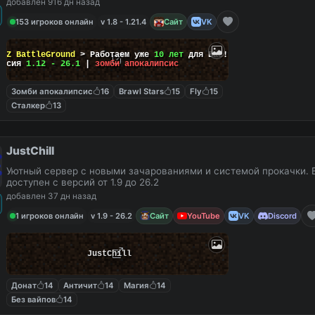
добавлен 916 дн назад
153 игроков онлайн
v 1.8 - 1.21.4
Сайт
VK
ayZ BattleGround
> Работаем уже
10 лет
для Вас!
ерсия
1.12 - 26.1
|
зомби апокалипсис
Зомби апокалипсис
16
Brawl Stars
15
Fly
15
Сталкер
13
JustChill
Уютный сервер с новыми зачарованиями и системой прокачки. 
доступен с версий от 1.9 до 26.2
добавлен 37 дн назад
1 игроков онлайн
v 1.9 - 26.2
Сайт
YouTube
VK
Discord
JustChill
Донат
14
Античит
14
Магия
14
Без вайпов
14