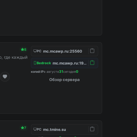
8
mc.mcawp.ru:25560
PC
, где каждый
mc.mcawp.ru:19132
Bedrock
31
0
копий IP
в августе
сегодня
Обзор сервера
7
mc.tmine.su
PC