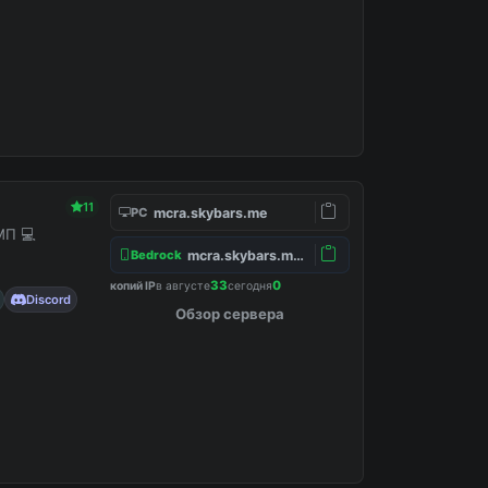
11
mcra.skybars.me
PC
МП 💻
mcra.skybars.me:19132
Bedrock
33
0
копий IP
в августе
сегодня
Discord
Обзор сервера