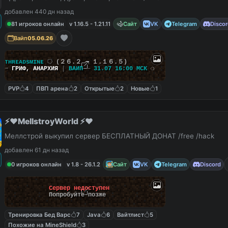
добавлен 440 дн назад
81 игроков онлайн
v 1.16.5 - 1.21.11
Сайт
VK
Telegram
Disco
Вайп
05.06.26
ᴛʜʀᴇᴀᴅsᴍɪɴᴇ
⭔
(２６.２ — １.１６.５)
➟
ГРИФ
,
АНАРХИЯ
|
ВАЙП
—
31.07 16:00 МСК
❍
PVP
4
ПВП арена
2
Открытые
2
Новые
1
⚡️❤️MellstroyWorld ⚡️❤️
Меллстрой выкупил сервер БЕСПЛАТНЫЙ ДОНАТ /free /hack
добавлен 61 дн назад
0 игроков онлайн
v 1.8 - 26.1.2
Сайт
VK
Telegram
Discord
Сервер недоступен
Попробуйте позже
Тренировка Бед Варс
7
Java
6
Вайтлист
5
Похожие на MineShield
3