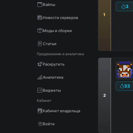
Вайпы
3
1
Новости серверов
D
В
Моды и сборки
Статьи
Продвижение и аналитика
Раскрутить
Аналитика
33
Виджеты
2
Кабинет
Кабинет владельца
Войти