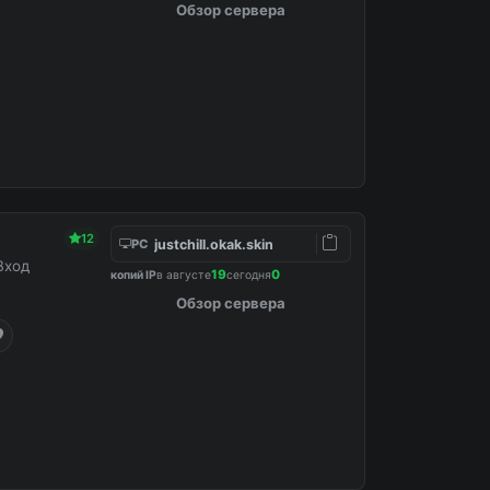
Обзор сервера
12
justchill.okak.skin
PC
Вход
19
0
копий IP
в августе
сегодня
Обзор сервера