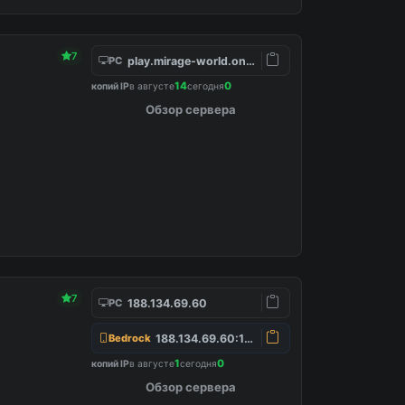
7
play.mirage-world.online
PC
14
0
копий IP
в августе
сегодня
Обзор сервера
7
188.134.69.60
PC
188.134.69.60:19132
Bedrock
1
0
копий IP
в августе
сегодня
Обзор сервера