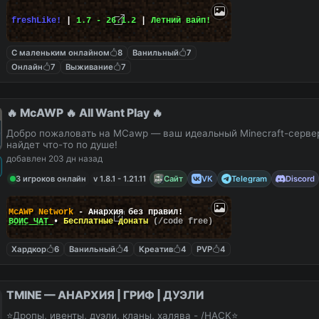
freshLike!
|
1.7 - 26.1.2
|
Летний вайп!
С маленьким онлайном
8
Ванильный
7
Онлайн
7
Выживание
7
🔥 McAWP 🔥 All Want Play 🔥
Добро пожаловать на MCawp — ваш идеальный Minecraft-сервер
найдет что-то по душе!
добавлен 203 дн назад
3 игроков онлайн
v 1.8.1 - 1.21.11
Сайт
VK
Telegram
Discord
McAWP Network
- Анархия без правил!
ВОЙС ЧАТ
•
Бесплатные донаты
(/code free)
Хардкор
6
Ванильный
4
Креатив
4
PVP
4
TMINE — АНАРХИЯ | ГРИФ | ДУЭЛИ
⭐Дропы, ивенты, дуэли, кланы, халява - /HACK⭐