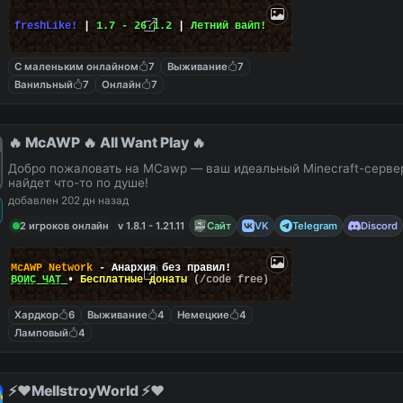
freshLike!
|
1.7 - 26.1.2
|
Летний вайп!
С маленьким онлайном
7
Выживание
7
Ванильный
7
Онлайн
7
🔥 McAWP 🔥 All Want Play 🔥
Добро пожаловать на MCawp — ваш идеальный Minecraft-сервер
найдет что-то по душе!
добавлен 202 дн назад
2 игроков онлайн
v 1.8.1 - 1.21.11
Сайт
VK
Telegram
Discord
McAWP Network
- Анархия без правил!
ВОЙС ЧАТ
•
Бесплатные донаты
(/code free)
Хардкор
6
Выживание
4
Немецкие
4
Ламповый
4
⚡️❤️MellstroyWorld ⚡️❤️