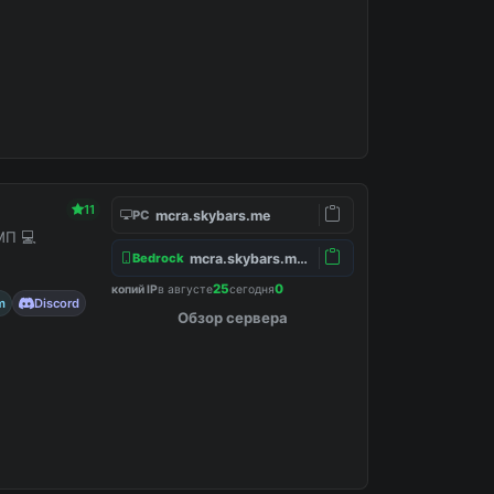
11
mcra.skybars.me
PC
МП 💻
mcra.skybars.me:19132
Bedrock
25
0
копий IP
в августе
сегодня
m
Discord
Обзор сервера