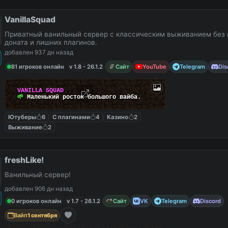
VanillaSquad
Приватный ванильный сервер с классическим выживанием без 
доната и лишних плагинов.
добавлен 937 дн назад
81 игроков онлайн
v 1.8 - 26.1.2
Сайт
YouTube
Telegram
Dis
V
A
N
I
L
L
A
S
Q
U
A
D
🌱
М
а
л
е
н
ь
к
и
й
р
о
с
т
о
к
б
о
л
ь
ш
о
г
о
в
а
й
б
а
.
Ютуберы
6
С плагинами
4
Казино
2
Выживание
2
freshLike!
Ванильный сервер!
добавлен 906 дн назад
0 игроков онлайн
v 1.7 - 26.1.2
Сайт
VK
Telegram
Discord
Вайп
1 сентября