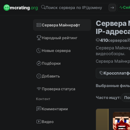
mcrating
.org
Сей
Сервера 
Сервера Майнкрафт
IP-адрес
Народный рейтинг
410
серверов
Сервера Майнкр
Новые сервера
видеообзоры.
Сервера Майнкра
Подборки
видеообзоры.
Кроссплат
Добавить
Выбранные филь
Проверка статуса
Часто ищут:
По
Контент
Комментарии
Видео