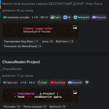
Меллстрой выкупил сервер БЕСПЛАТНЫЙ ДОНАТ /free /hack
добавлен 60 дн назад
0 игроков онлайн
v 1.8 - 26.1.2
Сайт
VK
Telegram
Discord
Сервер недоступен
Попробуйте позже
Тренировка Бед Варс
7
Java
6
Вайтлист
5
Похожие на MineShield
3
ChaosRealm Project
ChaosRealm
добавлен 17 дн назад
Оффлайн
v 1.8 - 26.2
Сайт
YouTube
Discord
◈
ChaosRealm
◈
┃ Project
┃
➜
Твой
хаос
начинается здесь
Русские
0
Регистрация
0
Bedrock
0