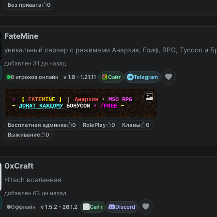
Без привата
0
FateMine
уникальный сервер с режимами Анархия, Гриф, RPG, Tycoon и Б
добавлен 31 дн назад
0 игроков онлайн
v 1.8 - 1.21.11
Сайт
Telegram
⚡
【
F
A
T
E
M
I
N
E
】
▎
Анархия
•
MSO RPG
☄
➡
ДОНАТ КАЖДОМУ
БОНУСОМ
⚡
/FREE
⬅
Бесплатная админка
0
RolePlay
0
Кланы
0
Выживание
0
0xCraft
Hitech вселенная
добавлен 63 дн назад
Оффлайн
v 1.5.2 - 26.1.2
Сайт
Discord