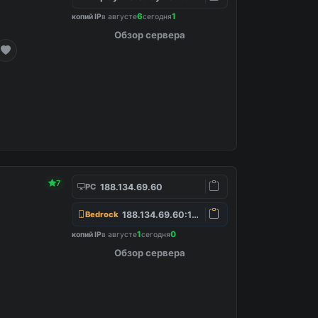
6
1
копий IP
в августе
сегодня
Обзор сервера
7
188.134.69.60
PC
188.134.69.60:19132
Bedrock
1
0
копий IP
в августе
сегодня
Обзор сервера