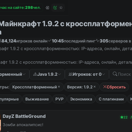
час на сайте:
2
9
8
чел.
Майнкрафт 1.9.2 с кроссплатформенн
а
84,124
10:45
305
игроков онлайн
последний пинг
серверов в
афт 1.9.2 с кроссплатформенностью: IP-адреса, онлайн, дет
фт 1.9.2 с кроссплатформенностью: IP-адреса, онлайн, детал
форменный
Java 1.9.2
Игроков: от 0
тры:
Кроссплатформенный
Версия: 1.9.2
Сбросить
пулярные
Выживание
PVP
Экономика
С плагинами
DayZ BattleGround
22
Зомби апокалипсис!