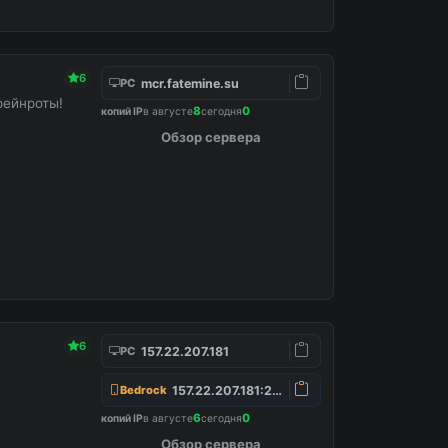
6
mcr.fatemine.su
PC
рейнроты!
8
0
копий IP
в августе
сегодня
Обзор сервера
6
157.22.207.181
PC
157.22.207.181:25565
Bedrock
6
0
копий IP
в августе
сегодня
Обзор сервера