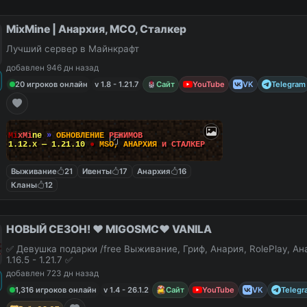
MixMine | Анархия, МСО, Сталкер
Лучший сервер в Майнкрафт
добавлен 946 дн назад
20 игроков онлайн
v 1.8 - 1.21.7
Сайт
YouTube
VK
Telegram
M
i
x
M
i
n
e
»
О
Б
Н
О
В
Л
Е
Н
И
Е
Р
Е
Ж
И
М
О
В
1.12.x — 1.21.10
●
M
S
O
,
А
Н
А
Р
Х
И
Я
и
С
Т
А
Л
К
Е
Р
Выживание
21
Ивенты
17
Анархия
16
Кланы
12
НОВЫЙ СЕЗОН! ❤️ MIGOSMC❤️ VANILA
✅ Девушка подарки /free Выживание, Гриф, Анария, RolePlay, А
1.16.5 - 1.21.7 ✅
добавлен 723 дн назад
1,316 игроков онлайн
v 1.4 - 26.1.2
Сайт
YouTube
VK
Telegr