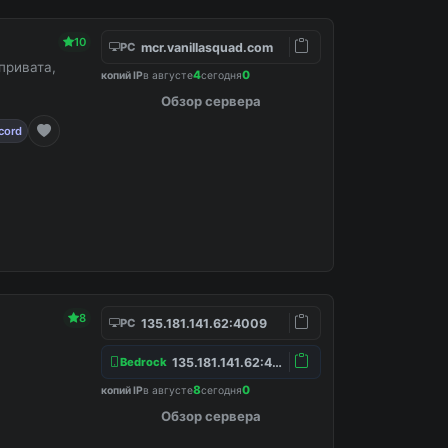
10
mcr.vanillasquad.com
PC
привата,
4
0
копий IP
в августе
сегодня
Обзор сервера
cord
8
135.181.141.62:4009
PC
135.181.141.62:4157
Bedrock
8
0
копий IP
в августе
сегодня
Обзор сервера