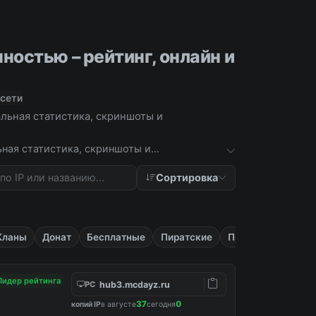
остью – рейтинг, онлайн и
 сети
альная статистика, скриншоты и
ьная статистика, скриншоты и
Сортировка
Кланы
Донат
Бесплатные
Пиратские
Приват
Лидер рейтинга
hub3.mcdayz.ru
PC
37
0
копий IP
в августе
сегодня