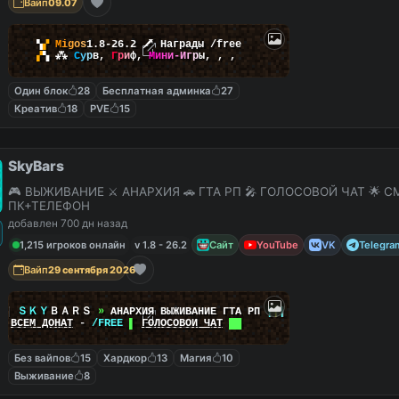
Вайп
09.07
▚
▞
M
i
g
o
s
1.8-26.2
🗡
Награды /free
▞
▚
⁂
С
у
р
в
,
Г
р
и
ф
,
М
и
н
и
-
И
г
р
ы
,
,
,
Один блок
28
Бесплатная админка
27
Креатив
18
PVE
15
SkyBars
🎮 ВЫЖИВАНИЕ ⚔️ АНАРХИЯ 🚗 ГТА РП 🎤 ГОЛОСОВОЙ ЧАТ 🌟 С
ПК+ТЕЛЕФОН
добавлен 700 дн назад
1,215 игроков онлайн
v 1.8 - 26.2
Сайт
YouTube
VK
Telegra
Вайп
29 сентября 2026
|
|
ＳＫＹ
ＢＡＲＳ
»
АНАРХИЯ ВЫЖИВАНИЕ ГТА РП
|
|
|
██
ВСЕМ ДОНАТ
-
/FREE
▌
ГОЛОСОВОЙ ЧАТ
██
Без вайпов
15
Хардкор
13
Магия
10
Выживание
8