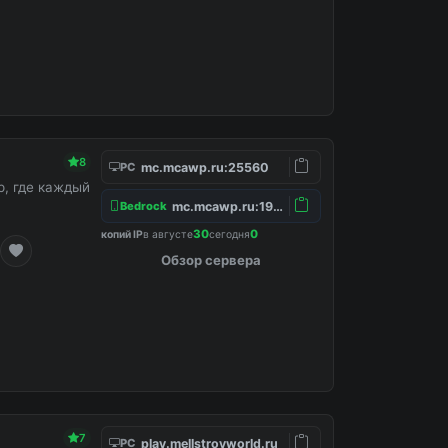
8
mc.mcawp.ru:25560
PC
, где каждый
mc.mcawp.ru:19132
Bedrock
30
0
копий IP
в августе
сегодня
Обзор сервера
7
play.mellstroyworld.ru
PC