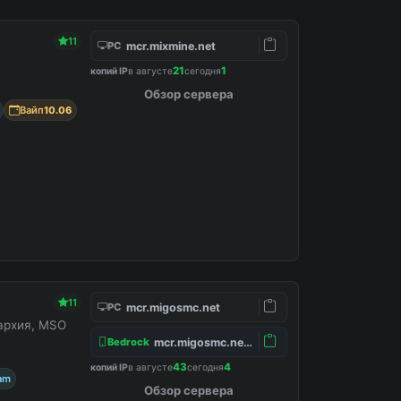
11
mcr.mixmine.net
PC
21
1
копий IP
в августе
сегодня
Обзор сервера
Вайп
10.06
11
mcr.migosmc.net
PC
нархия, MSO
mcr.migosmc.net:19132
Bedrock
43
4
копий IP
в августе
сегодня
am
Обзор сервера