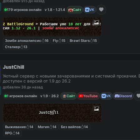
добавлен 915 дн назад
179 игроков онлайн
v 1.8 - 1.21.4
Сайт
VK
ayZ BattleGround
> Работаем уже
10 лет
для Вас!
ерсия
1.12 - 26.1
|
зомби апокалипсис
Зомби апокалипсис
16
Fly
15
Brawl Stars
15
Сталкер
13
JustChill
Уютный сервер с новыми зачарованиями и системой прокачки. 
доступен с версий от 1.9 до 26.2
добавлен 36 дн назад
1 игроков онлайн
v 1.9 - 26.2
Сайт
YouTube
VK
Discord
JustChill
Выживание
14
Магия
14
Без вайпов
14
RPG
14