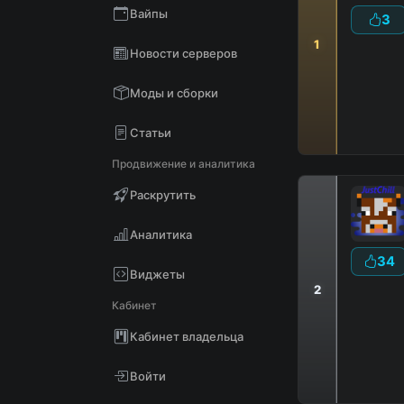
Вайпы
3
1
Новости серверов
D
В
Моды и сборки
Статьи
Продвижение и аналитика
Раскрутить
Аналитика
34
Виджеты
2
Кабинет
Кабинет владельца
Войти