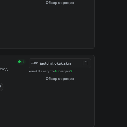
Обзор сервера
12
justchill.okak.skin
PC
Вход
18
2
копий IP
в августе
сегодня
Обзор сервера