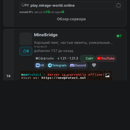
play.mirage-world.online
PC
13
0
копий IP
в августе
сегодня
Обзор сервера
MineBridge
7
Хороший пинг, частые ивенты, уникальные
данжы!
добавлен 737 дн назад
0
Оффлайн
v 1.21 - 1.21.3
Сайт
YouTube
VK
Telegram
Discord
Neo
Protect
>
Server is currently offline!
14
Visit us:
https://neoprotect.net
Без оружия
1
Экономика
0
Ивенты
0
Hypixelpets
0
play.m-br.ru
PC
0
0
копий IP
в августе
сегодня
Обзор сервера