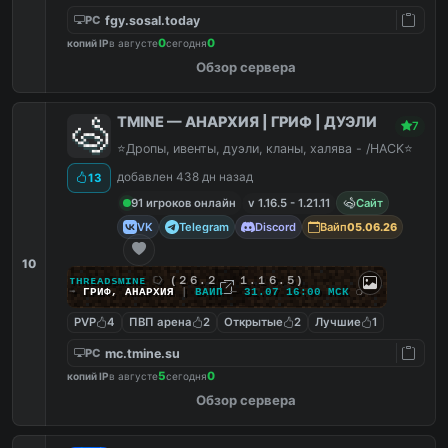
fgy.sosal.today
PC
0
0
копий IP
в августе
сегодня
Обзор сервера
TMINE — АНАРХИЯ | ГРИФ | ДУЭЛИ
7
⭐Дропы, ивенты, дуэли, кланы, халява - /HACK⭐
добавлен 438 дн назад
13
91 игроков онлайн
v 1.16.5 - 1.21.11
Сайт
VK
Telegram
Discord
Вайп
05.06.26
10
ᴛʜʀᴇᴀᴅsᴍɪɴᴇ
⭔
(２６.２ — １.１６.５)
➟
ГРИФ
,
АНАРХИЯ
|
ВАЙП
—
31.07 16:00 МСК
❍
PVP
4
ПВП арена
2
Открытые
2
Лучшие
1
mc.tmine.su
PC
5
0
копий IP
в августе
сегодня
Обзор сервера