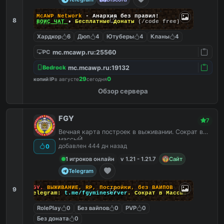
McAWP Network
- Анархия без правил!
8
ВОЙС ЧАТ
•
Бесплатные донаты
(/code free)
Хардкор
6
Дюп
4
Ютуберы
4
Кланы
4
mc.mcawp.ru:25560
PC
mc.mcawp.ru:19132
Bedrock
29
0
копий IP
в августе
сегодня
Обзор сервера
FGY
7
Вечная карта построек в выживании. Сократ в
массыЙ
добавлен 444 дн назад
0
1 игроков онлайн
v 1.21 - 1.21.7
Сайт
Telegram
FGY.
ВЫЖИВАНИЕ, RP, Постройки, без ВАЙПОВ
9
Telegram:
t.me/fgymineserver
. Сократ в Массы!
RolePlay
0
Без вайпов
0
PVP
0
Без доната
0