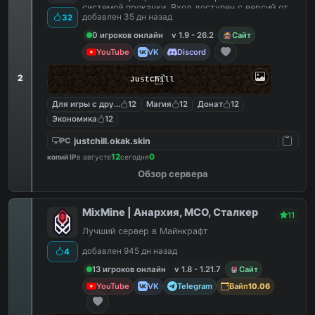
системой прокачки. Вход доступен с версий от
добавлен 35 дн назад
32
1.9 до 26.2
0 игроков онлайн
v 1.9 - 26.2
Сайт
YouTube
VK
Discord
2
JustChill
Для игры с другом
12
Магия
12
Донат
12
Экономика
12
justchill.okak.skin
PC
12
0
копий IP
в августе
сегодня
Обзор сервера
MixMine | Анархия, МСО, Сталкер
11
Лучший сервер в Майнкрафт
добавлен 945 дн назад
4
13 игроков онлайн
v 1.8 - 1.21.7
Сайт
YouTube
VK
Telegram
Вайп
10.06