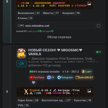
3
M
i
x
M
i
n
e
»
О
Б
Н
О
В
Л
Е
Н
И
Е
Р
Е
Ж
И
М
О
В
1.12.x — 1.21.10
●
M
S
O
,
А
Н
А
Р
Х
И
Я
и
С
Т
А
Л
К
Е
Р
Выживание
21
Ивенты
17
Анархия
16
Кланы
12
mcr.mixmine.net
PC
18
0
копий IP
в августе
сегодня
Обзор сервера
НОВЫЙ СЕЗОН! ❤️ MIGOSMC❤️
11
VANILA
✅ Девушка подарки /free Выживание, Гриф,
Анария, RolePlay, Анархия, MSO 1.16.5 - 1.21.7 ✅
1
добавлен 722 дн назад
844 игроков онлайн
v 1.4 - 26.1.2
Сайт
YouTube
VK
Telegram
Вайп
09.07
▚
▞
M
i
g
o
s
1.8-26.2
🗡
Награды /free
4
▞
▚
⁂
С
у
р
в
,
Г
р
и
ф
,
М
и
н
и
-
И
г
р
ы
,
,
,
Один блок
28
Бесплатная админка
27
Креатив
18
PVE
15