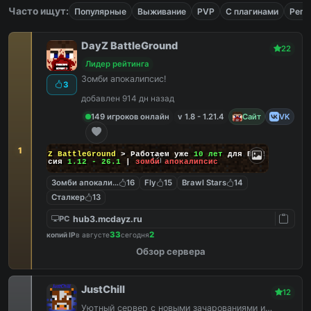
Часто ищут:
Популярные
Выживание
PVP
С плагинами
Реги
DayZ BattleGround
22
Лидер рейтинга
Зомби апокалипсис!
3
добавлен 914 дн назад
149 игроков онлайн
v 1.8 - 1.21.4
Сайт
VK
1
DayZ BattleGround
> Работаем уже
10 лет
для Вас!
Версия
1.12 - 26.1
|
зомби апокалипсис
Зомби апокалипсис
16
Fly
15
Brawl Stars
14
Сталкер
13
hub3.mcdayz.ru
PC
33
2
копий IP
в августе
сегодня
Обзор сервера
JustChill
12
Уютный сервер с новыми зачарованиями и