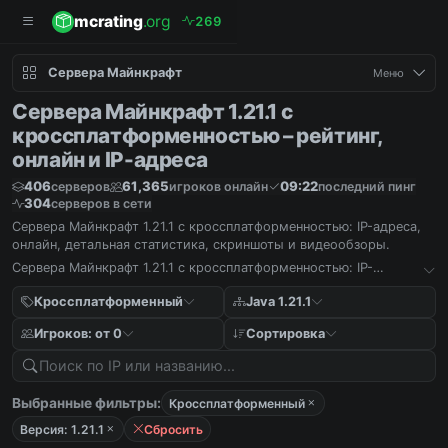
mcrating
.org
2
6
9
Сервера Майнкрафт
Меню
Сервера Майнкрафт 1.21.1 с
кроссплатформенностью – рейтинг,
онлайн и IP-адреса
406
61,365
09:22
серверов
игроков онлайн
последний пинг
304
серверов в сети
Сервера Майнкрафт 1.21.1 с кроссплатформенностью: IP-адреса,
онлайн, детальная статистика, скриншоты и видеообзоры.
Сервера Майнкрафт 1.21.1 с кроссплатформенностью: IP-
адреса, онлайн, детальная статистика, скриншоты и
видеообзоры.
Кроссплатформенный
Java 1.21.1
Игроков: от 0
Сортировка
Выбранные фильтры:
Кроссплатформенный
Версия: 1.21.1
Сбросить