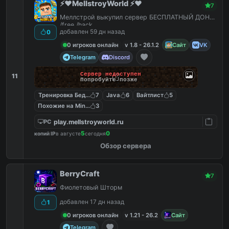
⚡️❤️MellstroyWorld ⚡️❤️
7
Меллстрой выкупил сервер БЕСПЛАТНЫЙ ДОНАТ
/free /hack
добавлен 59 дн назад
0
0 игроков онлайн
v 1.8 - 26.1.2
Сайт
VK
Telegram
Discord
Сервер недоступен
11
Попробуйте позже
Тренировка Бед Варс
7
Java
6
Вайтлист
5
Похожие на MineShield
3
play.mellstroyworld.ru
PC
5
0
копий IP
в августе
сегодня
Обзор сервера
BerryCraft
7
Фиолетовый Шторм
добавлен 17 дн назад
1
0 игроков онлайн
v 1.21 - 26.2
Сайт
Telegram