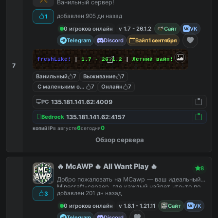
Ванильный сервер!
добавлен 905 дн назад
1
0 игроков онлайн
v 1.7 - 26.1.2
Сайт
VK
Telegram
Discord
Вайп
1 сентября
freshLike!
|
1.7 - 26.1.2
|
Летний вайп!
7
Ванильный
7
Выживание
7
С маленьким онлайном
7
Онлайн
7
135.181.141.62:4009
PC
135.181.141.62:4157
Bedrock
6
0
копий IP
в августе
сегодня
Обзор сервера
🔥 McAWP 🔥 All Want Play 🔥
8
Добро пожаловать на MCawp — ваш идеальный
Minecraft-сервер, где каждый найдет что-то по
добавлен 201 дн назад
3
душе!
0 игроков онлайн
v 1.8.1 - 1.21.11
Сайт
VK
Telegram
Discord