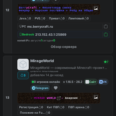
B
e
r
r
y
C
r
a
f
t
• Фиолетовая смена
12
Фенрир • Морские поставки • Рейд на Общак
Java
0
PVE
0
Приват
0
Ламповый
0
mc.berrycraft.ru
PC
213.152.43.1:25869
Bedrock
1
0
копий IP
в августе
сегодня
Обзор сервера
MirageWorld
7
MirageWorld — современный Minecraft-проект
нового поколения.
добавлен 14 дн назад
3
0 игроков онлайн
v 1.16.5 - 26.2
Сайт
VK
Telegram
13
✦
MIRAGE
WORLD
✦
⚔
Анархия
✦
Регистрация
0
Кит ПВП
0
ПВП арена
0
Похожие на FunTime
0