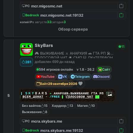
mcr.migosmc.net
PC
mcr.migosmc.net:19132
Bedrock
32
3
копий IP
в августе
сегодня
Обзор сервера
SkyBars
11
🎮 ВЫЖИВАНИЕ ⚔️ АНАРХИЯ 🚗 ГТА РП 🎤
ГОЛОСОВОЙ ЧАТ 🌟 СМП 💻 ПК+ТЕЛЕФОН
добавлен 699 дн назад
281
594 игроков онлайн
v 1.8 - 26.2
Сайт
YouTube
VK
Telegram
Discord
Вайп
29 сентября 2026
|
|
|
ＳＫＹ
ＢＡＲＳ
»
АНАРХИЯ ВЫЖИВАНИЕ ГТА РП
|
|
|
5
██
ВСЕМ ДОНАТ
-
/FREE
▌
ГОЛОСОВОЙ ЧАТ
██
Без вайпов
15
Хардкор
13
Магия
10
Выживание
8
mcra.skybars.me
PC
mcra.skybars.me:19132
Bedrock