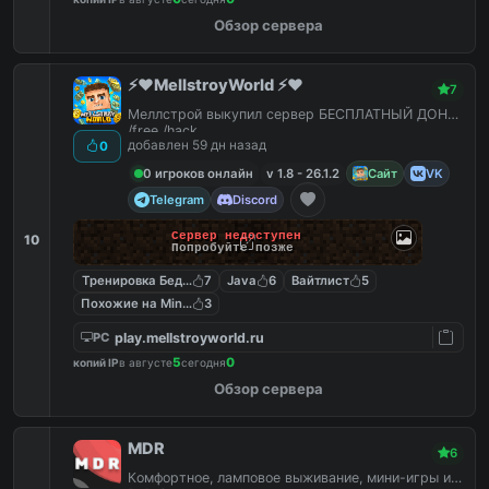
Обзор сервера
⚡️❤️MellstroyWorld ⚡️❤️
7
Меллстрой выкупил сервер БЕСПЛАТНЫЙ ДОНАТ
/free /hack
добавлен 59 дн назад
0
0 игроков онлайн
v 1.8 - 26.1.2
Сайт
VK
Telegram
Discord
Сервер недоступен
10
Попробуйте позже
Тренировка Бед Варс
7
Java
6
Вайтлист
5
Похожие на MineShield
3
play.mellstroyworld.ru
PC
5
0
копий IP
в августе
сегодня
Обзор сервера
MDR
6
Комфортное, ламповое выживание, мини-игры и