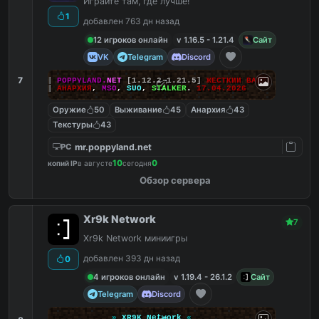
Играйте там, где лучше!
1
добавлен 763 дн назад
12 игроков онлайн
v 1.16.5 - 1.21.4
Сайт
VK
Telegram
Discord
7
|||
POPPYLAND.
NET
[1.12.2-1.21.5]
ЖЕСТКИЙ ВАЙП!
|||
АНАРХИЯ
,
MSO
,
SUO
,
STALKER
.
17.04.2026
Оружие
50
Выживание
45
Анархия
43
Текстуры
43
mr.poppyland.net
PC
10
0
копий IP
в августе
сегодня
Обзор сервера
Xr9k Network
7
Xr9k Network миниигры
добавлен 393 дн назад
0
4 игроков онлайн
v 1.19.4 - 26.1.2
Сайт
Telegram
Discord
»
XR9K Network
«