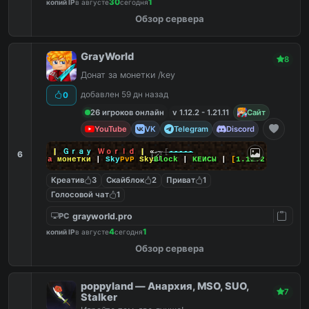
30
1
копий IP
в августе
сегодня
Обзор сервера
GrayWorld
8
Донат за монетки /key
добавлен 59 дн назад
0
26 игроков онлайн
v 1.12.2 - 1.21.11
Сайт
YouTube
VK
Telegram
Discord
-----
]--
»
|
Ｇｒａｙ
Ｗｏｒｌｄ
|
«
--[
-----
6
|
Донат
за
монетки
|
Sky
PvP
Sky
Block
|
КЕЙСЫ
|
[
1.12.2
-
26.2
]
Креатив
3
Скайблок
2
Приват
1
Голосовой чат
1
grayworld.pro
PC
4
1
копий IP
в августе
сегодня
Обзор сервера
poppyland — Анархия, MSO, SUO,
7
Stalker