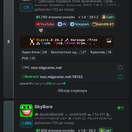
✅ Девушка подарки /free Выживание, Гриф,
Анария, RolePlay, Анархия, MSO 1.16.5 - 1.21.7 ✅
1
добавлен 722 дн назад
1,780 игроков онлайн
v 1.4 - 26.1.2
Сайт
YouTube
VK
Telegram
Вайп
09.07
▚
▞
M
i
g
o
s
1.8-26.2
🗡
Награды /free
2
▞
▚
⁂
С
у
р
в
,
Г
р
и
ф
,
М
и
н
и
-
И
г
р
ы
,
,
,
Один блок
28
Бесплатная админка
27
Креатив
18
PVE
15
mcr.migosmc.net
PC
mcr.migosmc.net:19132
Bedrock
35
6
копий IP
в августе
сегодня
Обзор сервера
SkyBars
11
🎮 ВЫЖИВАНИЕ ⚔️ АНАРХИЯ 🚗 ГТА РП 🎤
ГОЛОСОВОЙ ЧАТ 🌟 СМП 💻 ПК+ТЕЛЕФОН
добавлен 700 дн назад
285
1,656 игроков онлайн
v 1.8 - 26.2
Сайт