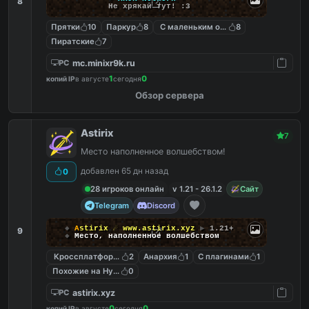
8
Не хрякай тут! :3
Прятки
10
Паркур
8
С маленьким онлайном
8
Пиратские
7
mc.minixr9k.ru
PC
1
0
копий IP
в августе
сегодня
Обзор сервера
Astirix
7
Место наполненное волшебством!
добавлен 65 дн назад
0
28 игроков онлайн
v 1.21 - 26.1.2
Сайт
Telegram
Discord
◆
A
s
t
i
r
i
x
☄
www.astirix.xyz
▶
1.21+
9
◆
Место, наполненное волшебством
Кроссплатформенный
2
Анархия
1
С плагинами
1
Похожие на Hypixel
0
astirix.xyz
PC
0
0
копий IP
в августе
сегодня