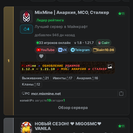
MixMine | Анархия, МСО, Сталкер
11
Лидер рейтинга
Лучший сервер в Майнкрафт
4
добавлен 946 дн назад
33 игроков онлайн
v 1.8 - 1.21.7
Сайт
YouTube
VK
Telegram
Вайп
10.06
1
M
i
x
M
i
n
e
»
О
Б
Н
О
В
Л
Е
Н
И
Е
Р
Е
Ж
И
М
О
В
1.12.x — 1.21.10
●
M
S
O
,
А
Н
А
Р
Х
И
Я
и
С
Т
А
Л
К
Е
Р
Выживание
21
Ивенты
17
Анархия
16
Кланы
12
mcr.mixmine.net
PC
19
1
копий IP
в августе
сегодня
Обзор сервера
НОВЫЙ СЕЗОН! ❤️ MIGOSMC❤️
11
VANILA