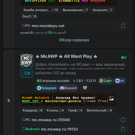
Boss
Prison
Day
Z
STARBATTLE
MSO
Анархия
Зомби апокалипсис
10
Выживание
7
Анархия
7
DayZ
6
mcr.monidays.net
PC
10
1
копий IP
в августе
сегодня
Обзор сервера
🔥 McAWP 🔥 All Want Play 🔥
8
Добро пожаловать на MCawp — ваш идеальный
Minecraft-сервер, где каждый найдет что-то по
добавлен 202 дн назад
3
душе!
3 игроков онлайн
v 1.8.1 - 1.21.11
Сайт
VK
Telegram
Discord
McAWP Network
- Анархия без правил!
5
ВОЙС ЧАТ
•
Бесплатные донаты
(/code free)
Хардкор
6
Кланы
4
Гриф
4
Ванильный
4
mc.mcawp.ru:25560
PC
mc.mcawp.ru:19132
Bedrock