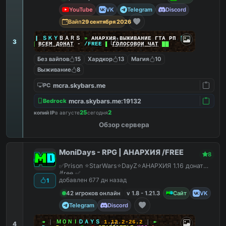
YouTube
VK
Telegram
Discord
Вайп
29 сентября 2026
|
|
|
ＳＫＹ
ＢＡＲＳ
»
АНАРХИЯ ВЫЖИВАНИЕ ГТА РП
|
|
|
3
██
ВСЕМ ДОНАТ
-
/FREE
▌
ГОЛОСОВОЙ ЧАТ
██
Без вайпов
15
Хардкор
13
Магия
10
Выживание
8
mcra.skybars.me
PC
mcra.skybars.me:19132
Bedrock
25
2
копий IP
в августе
сегодня
Обзор сервера
MoniDays - RPG | АНАРХИЯ /FREE
8
✅Prison ⭐StarWars⭐DayZ⭐АНАРХИЯ 1.16 донат
/free ✅
добавлен 677 дн назад
1
42 игроков онлайн
v 1.8 - 1.21.3
Сайт
VK
Telegram
Discord
↠
┃
ＭＯＮＩ
ＤＡＹＳ
1.12.2-26.2
┃
↞
4