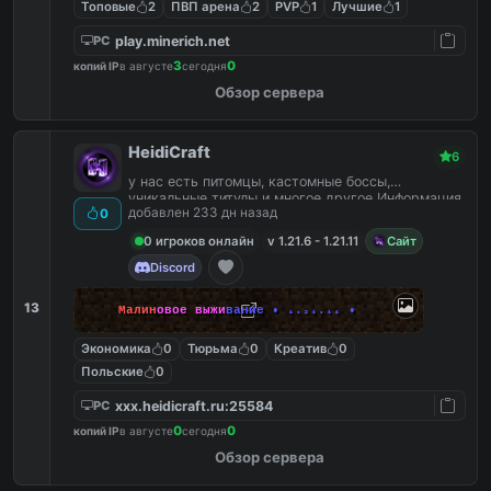
Топовые
2
ПВП арена
2
PVP
1
Лучшие
1
play.minerich.net
PC
3
0
копий IP
в августе
сегодня
Обзор сервера
HeidiCraft
6
у нас есть питомцы, кастомные боссы,
уникальные титулы и многое другое Информация
добавлен 233 дн назад
0
0 игроков онлайн
v 1.21.6 - 1.21.11
Сайт
Discord
13
М
а
л
и
н
о
в
о
е
в
ы
ж
и
в
а
н
и
е
•
₁
.₂
₁
.₁
₁
•
Экономика
0
Тюрьма
0
Креатив
0
Польские
0
xxx.heidicraft.ru:25584
PC
0
0
копий IP
в августе
сегодня
Обзор сервера