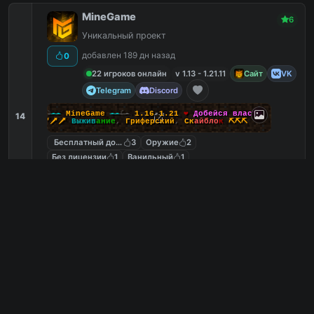
MineGame
6
Уникальный проект
добавлен 189 дн назад
0
22 игроков онлайн
v 1.13 - 1.21.11
Сайт
VK
Telegram
Discord
-☽
--
M
i
n
e
G
a
m
e
--
☾-
1.16
-
1.21
❤
Д
о
б
е
й
с
я
в
л
а
с
т
и
14
🗡🗡🗡
В
ы
ж
и
в
а
н
и
е
,
Г
р
и
ф
е
р
с
к
и
й
,
С
к
а
й
б
л
о
к
⛏️⛏️⛏️
Бесплатный донат
3
Оружие
2
Без лицензии
1
Ванильный
1
play.minegame.net
PC
3
0
копий IP
в августе
сегодня
Обзор сервера
ExizdonMC 1.16-26.1
6
Амбициозный проект безграничных
возможностей!
добавлен 102 дн назад
12
0 игроков онлайн
v 1.16.5 - 1.21.11
YouTube