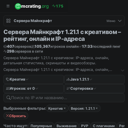
mcrating
.org
1
7
5
Сервера Майнкрафт
Меню
Сервера Майнкрафт 1.21.1 с креативом –
рейтинг, онлайн и IP-адреса
407
105,367
17:33
серверов
игроков онлайн
последний пинг
298
серверов в сети
Сервера Майнкрафт 1.21.1 с креативом: IP-адреса, онлайн,
детальная статистика, скриншоты и видеообзоры.
Сервера Майнкрафт 1.21.1 с креативом: IP-адреса, онлайн,
детальная статистика, скриншоты и видеообзоры.
Креатив
Java 1.21.1
Игроков: от 0
Сортировка
Выбранные фильтры:
Креатив
Версия: 1.21.1
Сбросить
Часто ищут:
Популярные
Выживание
PVP
С плагинами
Реги