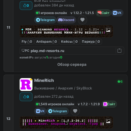
PvP без админок!
добавлен 384 дн назад
0
1 игроков онлайн
v 1.12.2 - 1.21.5
Сайт
VK
Telegram
Discord
11
◆
MDR
-
ᴅ
ɪ
ᴀ
ᴍ
ᴏ
ɴ
ᴅ
ʀ
ᴇ
s
o
ʀ
ᴛ
s
▸
1.12 – 1.21+
◂
!
!
!
АНАРХИЯ ВЫЖИВАНИЕ МИНИ‑ИГРЫ BEDWARS
!
!
!
Fly
0
Antispam
0
Кейсы
0
Паркур
0
play.md-resorts.ru
PC
1
0
копий IP
в августе
сегодня
Обзор сервера
MineRich
6
Выживание / Анархия / SkyBlock
добавлен 272 дн назад
0
1,549 игроков онлайн
v 1.7.2 - 1.21.9
Сайт
VK
Telegram
12
|
|
|
|
|
★
M
i
n
e
R
i
c
h
★
[
1.7.2-26.2
]
|
|
|
|
|
|
|
Выживание, Анархия, SkyBlock, Гриф
|
|