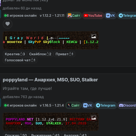
добавлен 60 дн назад
6 игроков онлайн
v 1.12.2 - 1.21.11
Сайт
YouTube
VK
Telegr
-
»
|
Ｇｒａｙ
Ｗｏｒｌｄ
|
«
--[
-----
т
за
монетки
|
Sky
PvP
Sky
Block
|
КЕЙСЫ
|
[
1.12.2
-
26.2
]
Креатив
3
Скайблок
2
Приват
1
Голосовой чат
1
poppyland — Анархия, MSO, SUO, Stalker
Играйте там, где лучше!
добавлен 763 дн назад
4 игроков онлайн
v 1.16.5 - 1.21.4
Сайт
VK
Telegram
Discord
||
POPPYLAND.
NET
[1.12.2-1.21.5]
ЖЕСТКИЙ ВАЙП!
||
АНАРХИЯ
,
MSO
,
SUO
,
STALKER
.
17.04.2026
Оружие
50
Выживание
45
Анархия
43