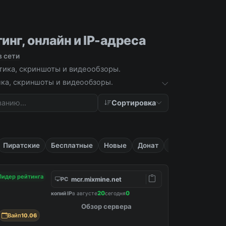
инг, онлайн и IP-адреса
в сети
стика, скриншоты и видеообзоры.
тика, скриншоты и видеообзоры.
Сортировка
Пиратские
Бесплатные
Новые
Донат
Русские
Лидер рейтинга
mcr.mixmine.net
PC
20
0
копий IP
в августе
сегодня
Обзор сервера
Вайп
10.06