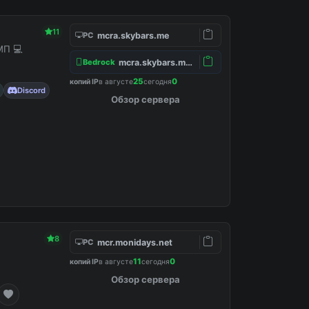
11
mcra.skybars.me
PC
МП 💻
mcra.skybars.me:19132
Bedrock
25
0
копий IP
в августе
сегодня
Discord
Обзор сервера
8
mcr.monidays.net
PC
11
0
копий IP
в августе
сегодня
Обзор сервера