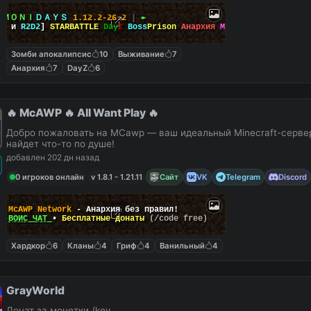
ＭＯＮＩ
ＤＡＹＳ
1.12.2-26.2
┃
↞
да
и
R2D2
]
STARBATTLE
Day
Z
Boss
Prison
Анархия
MSO
Зомби апокалипсис
10
Выживание
7
Анархия
7
DayZ
6
🔥 McAWP 🔥 All Want Play 🔥
Добро пожаловать на MCawp — ваш идеальный Minecraft-сервер
найдет что-то по душе!
добавлен 202 дн назад
0 игроков онлайн
v 1.8.1 - 1.21.11
Сайт
VK
Telegram
Discord
McAWP Network
- Анархия без правил!
ВОЙС ЧАТ
•
Бесплатные донаты
(/code free)
Хардкор
6
Кланы
4
Гриф
4
Ванильный
4
GrayWorld
Донат за монетки /key