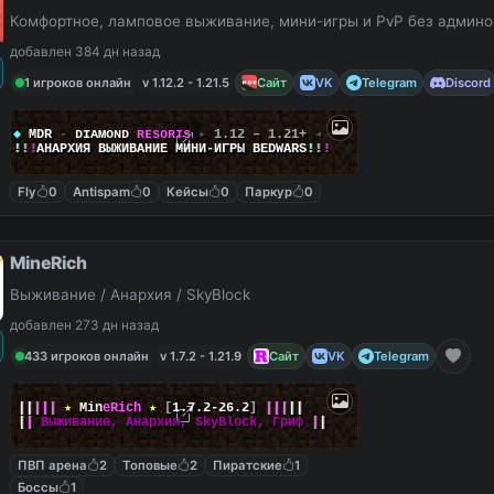
Комфортное, ламповое выживание, мини-игры и PvP без админо
добавлен 384 дн назад
1 игроков онлайн
v 1.12.2 - 1.21.5
Сайт
VK
Telegram
Discord
◆
MDR
-
ᴅ
ɪ
ᴀ
ᴍ
ᴏ
ɴ
ᴅ
ʀ
ᴇ
s
o
ʀ
ᴛ
s
▸
1.12 – 1.21+
◂
!
!
!
АНАРХИЯ ВЫЖИВАНИЕ МИНИ‑ИГРЫ BEDWARS
!
!
!
Fly
0
Antispam
0
Кейсы
0
Паркур
0
MineRich
Выживание / Анархия / SkyBlock
добавлен 273 дн назад
433 игроков онлайн
v 1.7.2 - 1.21.9
Сайт
VK
Telegram
|
|
|
|
|
★
M
i
n
e
R
i
c
h
★
[
1.7.2-26.2
]
|
|
|
|
|
|
|
Выживание, Анархия, SkyBlock, Гриф
|
|
ПВП арена
2
Топовые
2
Пиратские
1
Боссы
1