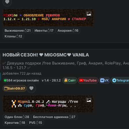
M
i
x
M
i
n
e
»
О
Б
Н
О
В
Л
Е
Н
И
Е
Р
Е
Ж
И
М
О
В
1.12.x — 1.21.10
●
M
S
O
,
А
Н
А
Р
Х
И
Я
и
С
Т
А
Л
К
Е
Р
Выживание
21
Ивенты
17
Анархия
16
Кланы
12
НОВЫЙ СЕЗОН! ❤️ MIGOSMC❤️ VANILA
✅ Девушка подарки /free Выживание, Гриф, Анария, RolePlay, А
1.16.5 - 1.21.7 ✅
добавлен 722 дн назад
584 игроков онлайн
v 1.4 - 26.1.2
Сайт
YouTube
VK
Telegra
Вайп
09.07
▚
▞
M
i
g
o
s
1.8-26.2
🗡
Награды /free
▞
▚
⁂
С
у
р
в
,
Г
р
и
ф
,
М
и
н
и
-
И
г
р
ы
,
,
,
Один блок
28
Бесплатная админка
27
Креатив
18
PVE
15