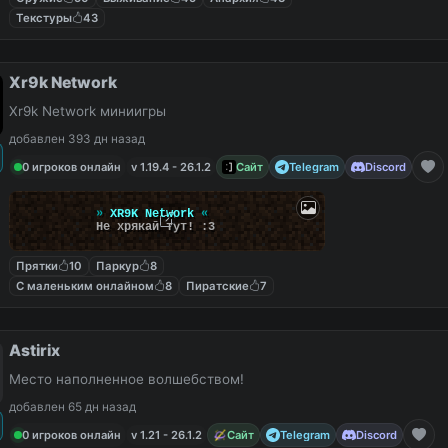
Текстуры
43
Xr9k Network
Xr9k Network миниигры
добавлен 393 дн назад
0 игроков онлайн
v 1.19.4 - 26.1.2
Сайт
Telegram
Discord
»
XR9K Network
«
Не хрякай тут! :3
Прятки
10
Паркур
8
С маленьким онлайном
8
Пиратские
7
Astirix
Место наполненное волшебством!
добавлен 65 дн назад
0 игроков онлайн
v 1.21 - 26.1.2
Сайт
Telegram
Discord