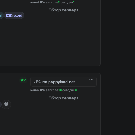
5
1
копий IP
в августе
сегодня
Обзор сервера
am
Discord
7
mr.poppyland.net
PC
10
0
копий IP
в августе
сегодня
Обзор сервера