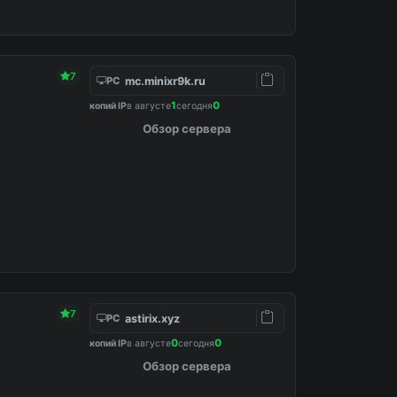
7
mc.minixr9k.ru
PC
1
0
копий IP
в августе
сегодня
Обзор сервера
7
astirix.xyz
PC
0
0
копий IP
в августе
сегодня
Обзор сервера