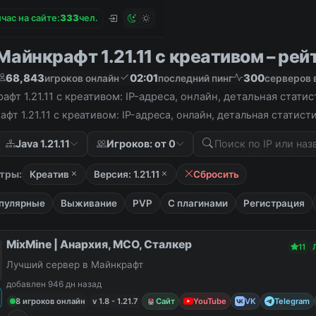
час на сайте:
3
3
3
чел.
айнкрафт 1.21.11 с креативом – рейт
68,843
02:01
300
игроков онлайн
последний пинг
серверов 
фт 1.21.11 с креативом: IP-адреса, онлайн, детальная стати
фт 1.21.11 с креативом: IP-адреса, онлайн, детальная статис
Java 1.21.11
Игроков: от 0
тры:
Креатив
Версия: 1.21.11
Сбросить
пулярные
Выживание
PVP
С плагинами
Регистрация
MixMine | Анархия, МСО, Сталкер
11
Лучший сервер в Майнкрафт
добавлен 946 дн назад
8 игроков онлайн
v 1.8 - 1.21.7
Сайт
YouTube
VK
Telegram