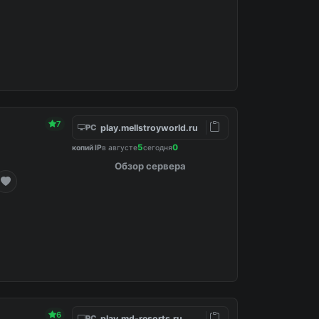
7
play.mellstroyworld.ru
PC
5
0
копий IP
в августе
сегодня
Обзор сервера
6
play.md-resorts.ru
PC