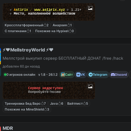
◆
A
s
t
i
r
i
x
☄
www.astirix.xyz
▶
1.21+
◆
Место, наполненное волшебством
Кроссплатформенный
2
Анархия
1
С плагинами
1
Похожие на Hypixel
0
⚡️❤️MellstroyWorld ⚡️❤️
Меллстрой выкупил сервер БЕСПЛАТНЫЙ ДОНАТ /free /hack
добавлен 60 дн назад
0 игроков онлайн
v 1.8 - 26.1.2
Сайт
VK
Telegram
Discord
Сервер недоступен
Попробуйте позже
Тренировка Бед Варс
7
Java
6
Вайтлист
5
Похожие на MineShield
3
MDR