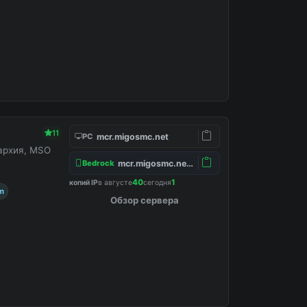
11
mcr.migosmc.net
PC
нархия, MSO
mcr.migosmc.net:19132
Bedrock
40
1
копий IP
в августе
сегодня
m
Обзор сервера