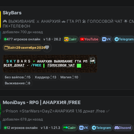
SkyBars
🎮 ВЫЖИВАНИЕ ⚔️ АНАРХИЯ 🚗 ГТА РП 🎤 ГОЛОСОВОЙ ЧАТ 🌟 С
ПК+ТЕЛЕФОН
добавлен 700 дн назад
477 игроков онлайн
v 1.8 - 26.2
Сайт
YouTube
VK
Telegram
Вайп
29 сентября 2026
|
|
ＳＫＹ
ＢＡＲＳ
»
АНАРХИЯ ВЫЖИВАНИЕ ГТА РП
|
|
|
██
ВСЕМ ДОНАТ
-
/FREE
▌
ГОЛОСОВОЙ ЧАТ
██
Без вайпов
15
Хардкор
13
Магия
10
Выживание
8
MoniDays - RPG | АНАРХИЯ /FREE
✅Prison ⭐StarWars⭐DayZ⭐АНАРХИЯ 1.16 донат /free ✅
добавлен 678 дн назад
12 игроков онлайн
v 1.8 - 1.21.3
Сайт
VK
Telegram
Discord