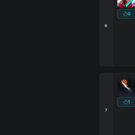
0
6
-----
]-
|
Дона
1
7
|
|