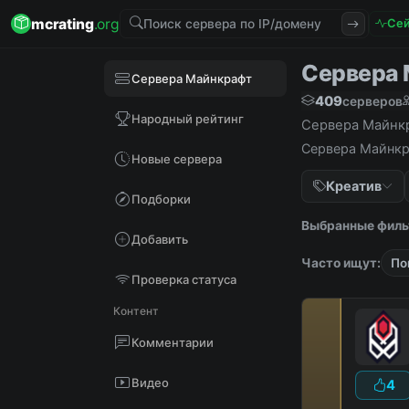
mcrating
.org
Сей
Сервера М
Сервера Майнкрафт
409
серверов
Народный рейтинг
Сервера Майнкра
Сервера Майнкра
Новые сервера
Креатив
Подборки
Выбранные филь
Добавить
Часто ищут:
По
Проверка статуса
Контент
Комментарии
Видео
4