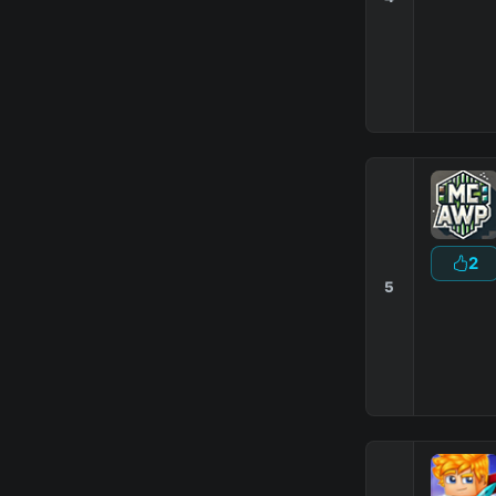
↠
┃
[
Йо
2
5