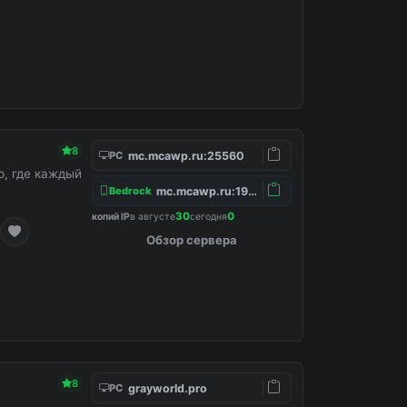
8
mc.mcawp.ru:25560
PC
, где каждый
mc.mcawp.ru:19132
Bedrock
30
0
копий IP
в августе
сегодня
Обзор сервера
8
grayworld.pro
PC