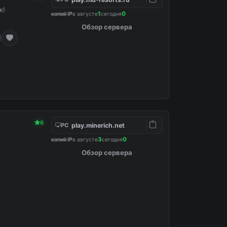
к!
1
0
копий IP
в августе
сегодня
Обзор сервера
6
play.minerich.net
PC
3
0
копий IP
в августе
сегодня
Обзор сервера