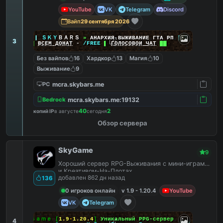
YouTube
VK
Telegram
Discord
Вайп
29 сентября 2026
|
|
|
ＳＫＹ
ＢＡＲＳ
»
АНАРХИЯ ВЫЖИВАНИЕ ГТА РП
|
|
|
3
██
ВСЕМ ДОНАТ
-
/FREE
▌
ГОЛОСОВОЙ ЧАТ
██
Без вайпов
16
Хардкор
13
Магия
10
Выживание
9
mcra.skybars.me
PC
mcra.skybars.me:19132
Bedrock
40
2
копий IP
в августе
сегодня
Обзор сервера
SkyGame
9
Хороший сервер RPG-Выживания с мини-играми
и Креативом-На-Плотах.
добавлен 862 дн назад
136
0 игроков онлайн
v 1.9 - 1.20.4
YouTube
VK
Telegram
Ｓｋｙ
Ｇａｍｅ
[
1.9
-
1.20.4
]
Уникальный PPG-сервер
4