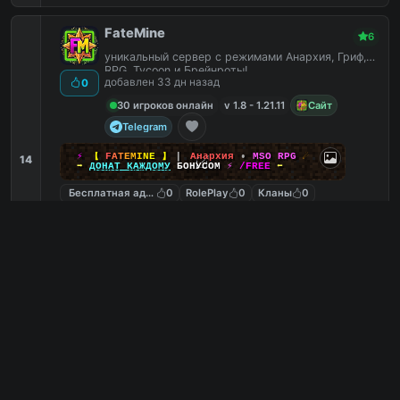
FateMine
6
уникальный сервер с режимами Анархия, Гриф,
RPG, Tycoon и Брейнроты!
добавлен 33 дн назад
0
30 игроков онлайн
v 1.8 - 1.21.11
Сайт
Telegram
⚡
【
F
A
T
E
M
I
N
E
】
▎
Анархия
•
MSO RPG
☄
14
➡
ДОНАТ КАЖДОМУ
БОНУСОМ
⚡
/FREE
⬅
Бесплатная админка
0
RolePlay
0
Кланы
0
Выживание
0
mcr.fatemine.su
PC
11
0
копий IP
в августе
сегодня
Обзор сервера
MineGames
6
Survival | Creative | Destroyer | Skyblock | Fighting
| BedWars | Village | BuildBattle
добавлен 132 дн назад
0