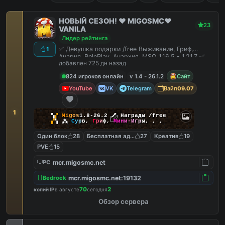
НОВЫЙ СЕЗОН! ❤️ MIGOSMC❤️
23
VANILA
Лидер рейтинга
✅ Девушка подарки /free Выживание, Гриф,
1
Анария, RolePlay, Анархия, MSO 1.16.5 - 1.21.7 ✅
добавлен 725 дн назад
824 игроков онлайн
v 1.4 - 26.1.2
Сайт
YouTube
VK
Telegram
Вайп
09.07
1
▚
▞
M
i
g
o
s
1.8-26.2
🗡
Награды /free
▞
▚
⁂
С
у
р
в
,
Г
р
и
ф
,
М
и
н
и
-
И
г
р
ы
,
,
,
Один блок
28
Бесплатная админка
27
Креатив
19
PVE
15
mcr.migosmc.net
PC
mcr.migosmc.net:19132
Bedrock
70
2
копий IP
в августе
сегодня
Обзор сервера