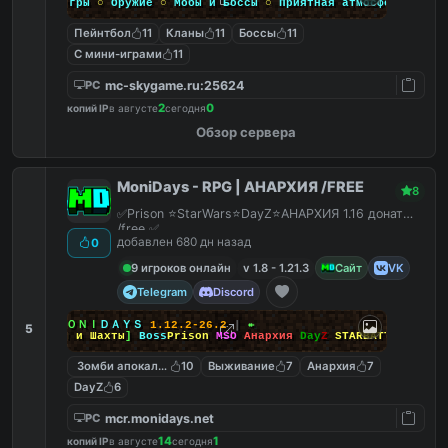
Мини-игры
○
Оружие
○
Мобы и Боссы
○
Приятная атмосфера
Пейнтбол
11
Кланы
11
Боссы
11
С мини-играми
11
mc-skygame.ru:25624
PC
2
0
копий IP
в августе
сегодня
Обзор сервера
MoniDays - RPG | АНАРХИЯ /FREE
8
✅Prison ⭐StarWars⭐DayZ⭐АНАРХИЯ 1.16 донат
/free ✅
добавлен 680 дн назад
0
9 игроков онлайн
v 1.8 - 1.21.3
Сайт
VK
Telegram
Discord
↠
┃
ＭＯＮＩ
ＤＡＹＳ
1.12.2-26.2
┃
↞
5
[
Боссы и Шахты
]
Boss
Prison
MSO
Анархия
Day
Z
STARBATTLE
Зомби апокалипсис
10
Выживание
7
Анархия
7
DayZ
6
mcr.monidays.net
PC
14
1
копий IP
в августе
сегодня