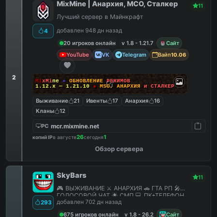
MixMine | Анархия, МСО, Сталкер
11
Лучший сервер в Майнкрафт
добавлен 948 дн назад
4
20 игроков онлайн
v 1.8 - 1.21.7
Сайт
YouTube
VK
Telegram
Вайп
10.06
2
M
i
x
M
i
n
e
»
О
Б
Н
О
В
Л
Е
Н
И
Е
Р
Е
Ж
И
М
О
В
1.12.x — 1.21.10
●
M
S
O
,
А
Н
А
Р
Х
И
Я
и
С
Т
А
Л
К
Е
Р
Выживание
21
Ивенты
17
Анархия
16
Кланы
12
mcr.mixmine.net
PC
26
1
копий IP
в августе
сегодня
Обзор сервера
SkyBars
11
🎮 ВЫЖИВАНИЕ ⚔️ АНАРХИЯ 🚗 ГТА РП 🎤
ГОЛОСОВОЙ ЧАТ 🌟 СМП 💻 ПК+ТЕЛЕФОН
добавлен 702 дн назад
293
675 игроков онлайн
v 1.8 - 26.2
Сайт