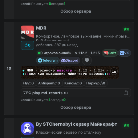
6
1
копий IP
в августе
сегодня
Обзор сервера
MDR
6
Комфортное, ламповое выживание, мини-игры и
PvP без админок!
добавлен 387 дн назад
0
0 игроков онлайн
v 1.12.2 - 1.21.5
Сайт
VK
Telegram
Discord
10
◆
MDR
-
ᴅ
ɪ
ᴀ
ᴍ
ᴏ
ɴ
ᴅ
ʀ
ᴇ
s
o
ʀ
ᴛ
s
▸
1.12 – 1.21+
◂
!
!
!
АНАРХИЯ ВЫЖИВАНИЕ МИНИ‑ИГРЫ BEDWARS
!
!
!
Fly
0
Antispam
0
Кейсы
0
Паркур
0
play.md-resorts.ru
PC
1
0
копий IP
в августе
сегодня
Обзор сервера
By STChernobyl сервер Майнкрафт
6
Классический сервер по сталкеру