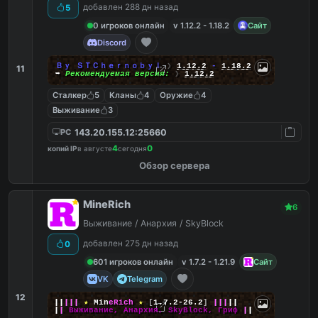
добавлен 288 дн назад
5
0 игроков онлайн
v 1.12.2 - 1.18.2
Сайт
Discord
Ｂｙ ＳＴＣｈｅｒｎｏｂｙｌ
❯
1.12.2
-
1.18.2
11
➥
Рекомендуемая версия:
❯
1.12.2
Сталкер
5
Кланы
4
Оружие
4
Выживание
3
143.20.155.12:25660
PC
4
0
копий IP
в августе
сегодня
Обзор сервера
MineRich
6
Выживание / Анархия / SkyBlock
добавлен 275 дн назад
0
601 игроков онлайн
v 1.7.2 - 1.21.9
Сайт
VK
Telegram
12
|
|
|
|
|
★
M
i
n
e
R
i
c
h
★
[
1.7.2-26.2
]
|
|
|
|
|
|
|
Выживание, Анархия, SkyBlock, Гриф
|
|