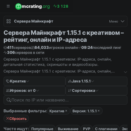
mcrating
.org
3
1
2
8
Сервера Майнкрафт
Меню
Сервера Майнкрафт 1.15.1 с креативом –
рейтинг, онлайн и IP-адреса
411
64,033
09:24
серверов
игроков онлайн
последний пинг
306
серверов в сети
Сервера Майнкрафт 1.15.1 с креативом: IP-адреса, онлайн,
детальная статистика, скриншоты и видеообзоры.
Сервера Майнкрафт 1.15.1 с креативом: IP-адреса, онлайн,
детальная статистика, скриншоты и видеообзоры.
Креатив
Java 1.15.1
Игроков: от 0
Сортировка
Выбранные фильтры:
Креатив
Версия: 1.15.1
Сбросить
Часто ищут:
Популярные
Выживание
PVP
С плагинами
Экон