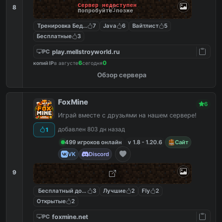
Сервер недоступен
8
Попробуйте позже
Тренировка Бед Варс
7
Java
6
Вайтлист
5
Бесплатные
3
play.mellstroyworld.ru
PC
6
0
копий IP
в августе
сегодня
Обзор сервера
FoxMine
6
Играй вместе с друзьями на нашем сервере!
добавлен 803 дн назад
1
499 игроков онлайн
v 1.8 - 1.20.6
Сайт
VK
Discord
9
Бесплатный донат
3
Лучшие
2
Fly
2
Открытые
2
foxmine.net
PC