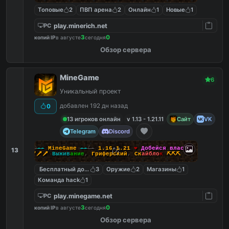
Топовые
2
ПВП арена
2
Онлайн
1
Новые
1
play.minerich.net
PC
3
0
копий IP
в августе
сегодня
Обзор сервера
MineGame
6
Уникальный проект
добавлен 192 дн назад
0
13 игроков онлайн
v 1.13 - 1.21.11
Сайт
VK
Telegram
Discord
-☽
--
M
i
n
e
G
a
m
e
--
☾-
1.16
-
1.21
❤
Д
о
б
е
й
с
я
в
л
а
с
т
и
13
🗡🗡🗡
В
ы
ж
и
в
а
н
и
е
,
Г
р
и
ф
е
р
с
к
и
й
,
С
к
а
й
б
л
о
к
⛏️⛏️⛏️
Бесплатный донат
3
Оружие
2
Магазины
1
Команда hack
1
play.minegame.net
PC
3
0
копий IP
в августе
сегодня
Обзор сервера