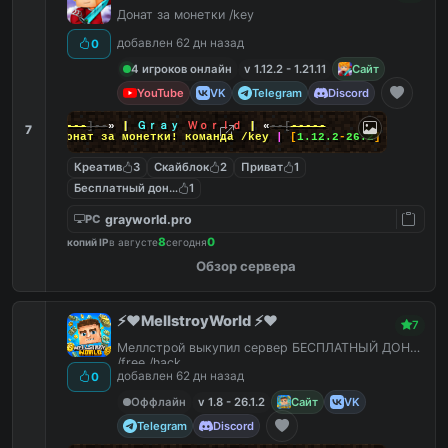
Донат за монетки /key
добавлен 62 дн назад
0
4 игроков онлайн
v 1.12.2 - 1.21.11
Сайт
YouTube
VK
Telegram
Discord
-----
]--
»
|
Ｇｒａｙ
Ｗｏｒｌｄ
|
«
--[
-----
7
|
Донат за монетки! команда
/key
|
[
1.12.2
-
26.2
]
Креатив
3
Скайблок
2
Приват
1
Бесплатный донат
1
grayworld.pro
PC
8
0
копий IP
в августе
сегодня
Обзор сервера
⚡️❤️MellstroyWorld ⚡️❤️
7
Меллстрой выкупил сервер БЕСПЛАТНЫЙ ДОНАТ
/free /hack
добавлен 62 дн назад
0
Оффлайн
v 1.8 - 26.1.2
Сайт
VK
Telegram
Discord