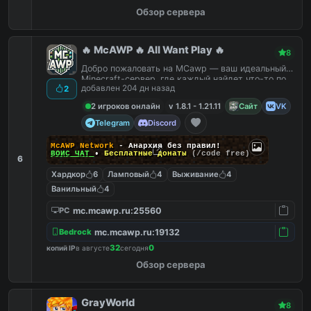
Обзор сервера
🔥 McAWP 🔥 All Want Play 🔥
8
Добро пожаловать на MCawp — ваш идеальный
Minecraft-сервер, где каждый найдет что-то по
добавлен 204 дн назад
2
душе!
2 игроков онлайн
v 1.8.1 - 1.21.11
Сайт
VK
Telegram
Discord
McAWP Network
- Анархия без правил!
ВОЙС ЧАТ
•
Бесплатные донаты
(/code free)
6
Хардкор
6
Ламповый
4
Выживание
4
Ванильный
4
mc.mcawp.ru:25560
PC
mc.mcawp.ru:19132
Bedrock
32
0
копий IP
в августе
сегодня
Обзор сервера
GrayWorld
8