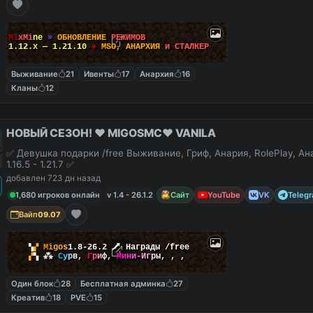
M
i
x
M
i
n
e
»
О
Б
Н
О
В
Л
Е
Н
И
Е
Р
Е
Ж
И
М
О
В
1.12.x — 1.21.10
●
M
S
O
,
А
Н
А
Р
Х
И
Я
и
С
Т
А
Л
К
Е
Р
Выживание
21
Ивенты
17
Анархия
16
Кланы
12
НОВЫЙ СЕЗОН! ❤️ MIGOSMC❤️ VANILA
✅ Девушка подарки /free Выживание, Гриф, Анария, RolePlay, А
1.16.5 - 1.21.7 ✅
добавлен 723 дн назад
1,680 игроков онлайн
v 1.4 - 26.1.2
Сайт
YouTube
VK
Teleg
Вайп
09.07
▚
▞
M
i
g
o
s
1.8-26.2
🗡
Награды /free
▞
▚
⁂
С
у
р
в
,
Г
р
и
ф
,
М
и
н
и
-
И
г
р
ы
,
,
,
Один блок
28
Бесплатная админка
27
Креатив
18
PVE
15