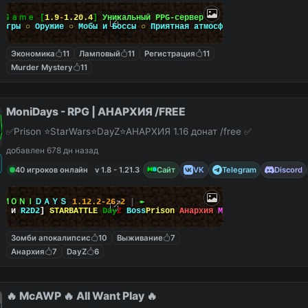
ｙ
Ｇａｍｅ
[
1.9
-
1.20.4
]
Уникальный PPG-сервер
-игры
○
Оружие
○
Мобы и Боссы
○
Приятная атмосфера
Экономика
11
Ламповый
11
Регистрация
11
Murder Mystery
11
MoniDays - RPG | АНАРХИЯ /FREE
✅Prison ⭐StarWars⭐DayZ⭐АНАРХИЯ 1.16 донат /free ✅
добавлен 678 дн назад
40 игроков онлайн
v 1.8 - 1.21.3
Сайт
VK
Telegram
Discord
ＭＯＮＩ
ＤＡＹＳ
1.12.2-26.2
┃
↞
да
и
R2D2
]
STARBATTLE
Day
Z
Boss
Prison
Анархия
MSO
Зомби апокалипсис
10
Выживание
7
Анархия
7
DayZ
6
🔥 McAWP 🔥 All Want Play 🔥