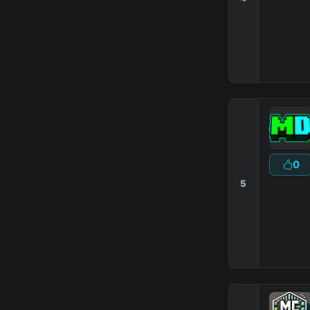
Ｓｋ
Мини
0
5
↠
┃
[
Йо