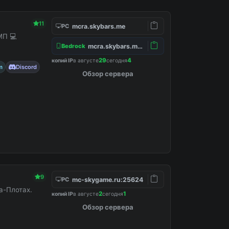
11
mcra.skybars.me
PC
МП 💻
mcra.skybars.me:19132
Bedrock
29
4
копий IP
в августе
сегодня
m
Discord
Обзор сервера
9
mc-skygame.ru:25624
PC
а-Плотах.
2
1
копий IP
в августе
сегодня
Обзор сервера