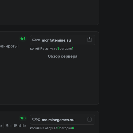
6
mcr.fatemine.su
PC
рейнроты!
9
1
копий IP
в августе
сегодня
Обзор сервера
6
mc.minegames.su
PC
e | BuildBattle
0
0
копий IP
в августе
сегодня