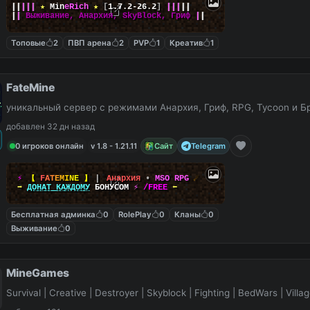
|
|
|
|
|
★
M
i
n
e
R
i
c
h
★
[
1.7.2-26.2
]
|
|
|
|
|
|
|
Выживание, Анархия, SkyBlock, Гриф
|
|
Топовые
2
ПВП арена
2
PVP
1
Креатив
1
FateMine
уникальный сервер с режимами Анархия, Гриф, RPG, Tycoon и Б
добавлен 32 дн назад
0 игроков онлайн
v 1.8 - 1.21.11
Сайт
Telegram
⚡
【
F
A
T
E
M
I
N
E
】
▎
Анархия
•
MSO RPG
☄
➡
ДОНАТ КАЖДОМУ
БОНУСОМ
⚡
/FREE
⬅
Бесплатная админка
0
RolePlay
0
Кланы
0
Выживание
0
MineGames
Survival | Creative | Destroyer | Skyblock | Fighting | BedWars | Villag