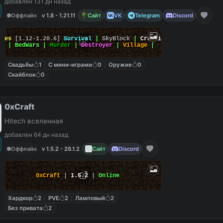
добавлен 131 дн назад
Оффлайн
v 1.8 - 1.21.11
Сайт
VK
Telegram
Discord
ames
[1.12-1.20.6]
Survival
|
SkyBlock
|
Creative
|
rs
| BedWars |
Murder
|
Destroyer
|
Village
|
Свадьбы
1
С мини-играми
0
Оружие
0
Скайблок
0
0xCraft
Hitech вселенная
добавлен 64 дн назад
Оффлайн
v 1.5.2 - 26.1.2
Сайт
Discord
0xCraft
|
1.5.2
|
Online
Хардкор
2
PVE
2
Ламповый
2
Без привата
2