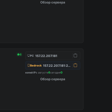
Обзор сервера
6
157.22.207.181
PC
157.22.207.181:25565
Bedrock
6
0
копий IP
в августе
сегодня
Обзор сервера