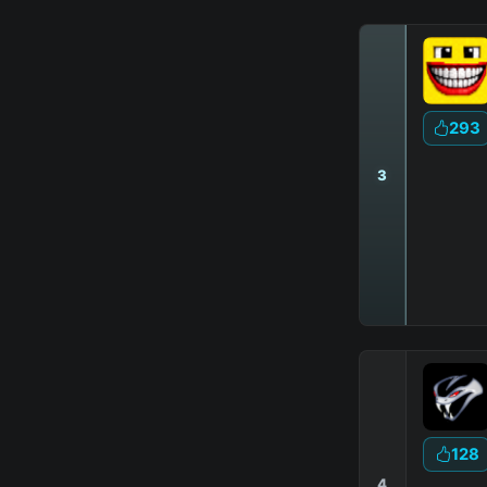
293
3
|
128
4