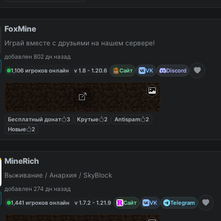
FoxMine
Играй вместе с друзьями на нашем сервере!
добавлен 802 дн назад
1,106 игроков онлайн
v 1.8 - 1.20.6
Сайт
VK
Discord
Бесплатный донат
3
Крутые
2
Antispam
2
Новые
2
MineRich
Выживание / Анархия / SkyBlock
добавлен 274 дн назад
1,441 игроков онлайн
v 1.7.2 - 1.21.9
Сайт
VK
Telegram