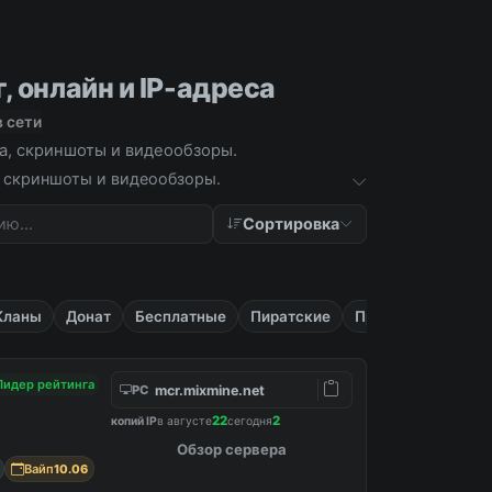
, онлайн и IP-адреса
в сети
ка, скриншоты и видеообзоры.
а, скриншоты и видеообзоры.
Сортировка
Кланы
Донат
Бесплатные
Пиратские
Приват
Лидер рейтинга
mcr.mixmine.net
PC
22
2
копий IP
в августе
сегодня
Обзор сервера
Вайп
10.06