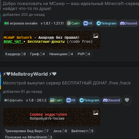
Добро пожаловать на MCawp — ваш идеальный Minecraft-сервер
найдет что-то по душе!
добавлен 203 дн назад
6 игроков онлайн
v 1.8.1 - 1.21.11
Сайт
VK
Telegram
Discord
McAWP Network
- Анархия без правил!
ВОЙС ЧАТ
•
Бесплатные донаты
(/code free)
Хардкор
6
Гриф
4
Немецкие
4
PVP
4
⚡️❤️MellstroyWorld ⚡️❤️
Меллстрой выкупил сервер БЕСПЛАТНЫЙ ДОНАТ /free /hack
добавлен 61 дн назад
Оффлайн
v 1.8 - 26.1.2
Сайт
VK
Telegram
Discord
Сервер недоступен
Попробуйте позже
Тренировка Бед Варс
7
Java
6
Вайтлист
5
Похожие на MineShield
3