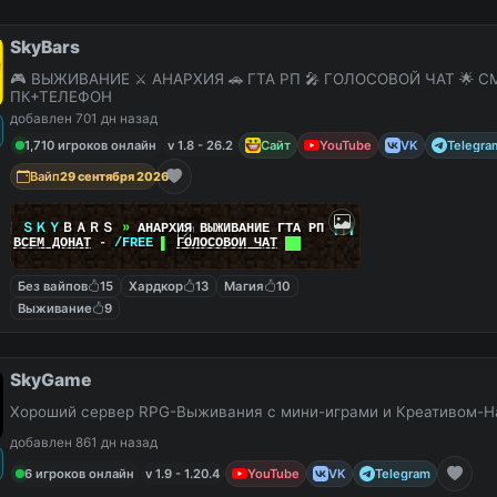
SkyBars
🎮 ВЫЖИВАНИЕ ⚔️ АНАРХИЯ 🚗 ГТА РП 🎤 ГОЛОСОВОЙ ЧАТ 🌟 С
ПК+ТЕЛЕФОН
добавлен 701 дн назад
1,710 игроков онлайн
v 1.8 - 26.2
Сайт
YouTube
VK
Telegra
Вайп
29 сентября 2026
|
|
ＳＫＹ
ＢＡＲＳ
»
АНАРХИЯ ВЫЖИВАНИЕ ГТА РП
|
|
|
██
ВСЕМ ДОНАТ
-
/FREE
▌
ГОЛОСОВОЙ ЧАТ
██
Без вайпов
15
Хардкор
13
Магия
10
Выживание
9
SkyGame
Хороший сервер RPG-Выживания с мини-играми и Креативом-Н
добавлен 861 дн назад
6 игроков онлайн
v 1.9 - 1.20.4
YouTube
VK
Telegram