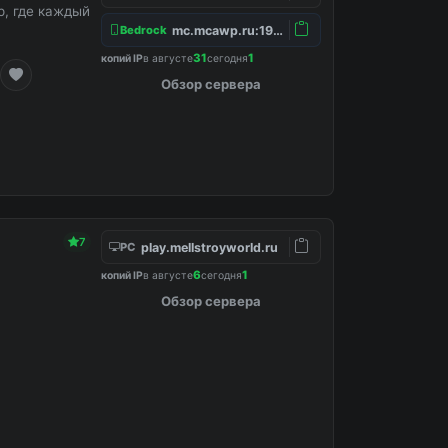
, где каждый
mc.mcawp.ru:19132
Bedrock
31
1
копий IP
в августе
сегодня
Обзор сервера
7
play.mellstroyworld.ru
PC
6
1
копий IP
в августе
сегодня
Обзор сервера