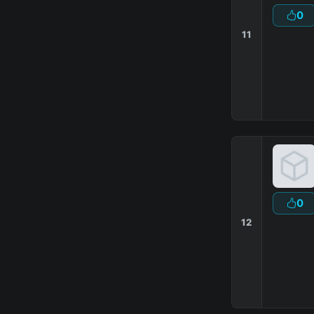
0
11
MineG
SkyWa
0
12