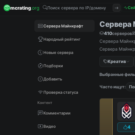
mcrating
.org
Сей
Сервера М
Сервера Майнкрафт
410
серверов
Народный рейтинг
Сервера Майнкра
Сервера Майнкра
Новые сервера
Креатив
Подборки
Выбранные филь
Добавить
Часто ищут:
По
Проверка статуса
Контент
Комментарии
Видео
4