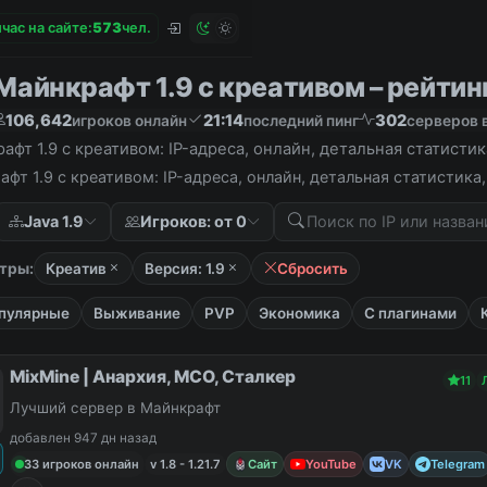
час на сайте:
5
7
3
чел.
айнкрафт 1.9 с креативом – рейтинг
106,642
21:14
302
игроков онлайн
последний пинг
серверов 
фт 1.9 с креативом: IP-адреса, онлайн, детальная статисти
фт 1.9 с креативом: IP-адреса, онлайн, детальная статистик
Java 1.9
Игроков: от 0
тры:
Креатив
Версия: 1.9
Сбросить
пулярные
Выживание
PVP
Экономика
С плагинами
MixMine | Анархия, МСО, Сталкер
11
Лучший сервер в Майнкрафт
добавлен 947 дн назад
33 игроков онлайн
v 1.8 - 1.21.7
Сайт
YouTube
VK
Telegram