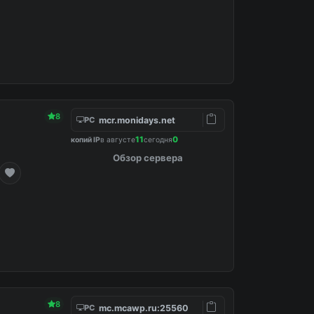
8
mcr.monidays.net
PC
11
0
копий IP
в августе
сегодня
Обзор сервера
8
mc.mcawp.ru:25560
PC