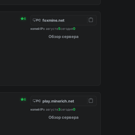
6
foxmine.net
PC
5
0
копий IP
в августе
сегодня
Обзор сервера
6
play.minerich.net
PC
3
0
копий IP
в августе
сегодня
Обзор сервера