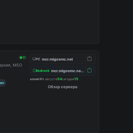
11
mcr.migosmc.net
PC
нархия, MSO
mcr.migosmc.net:19132
Bedrock
54
15
копий IP
в августе
сегодня
ram
Обзор сервера