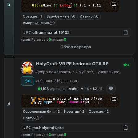
3
Ultra
Mine
!!
Lobby
!!
1.1 - 1.21
Оружие
1
Зарубежные
0
Казино
0
Американские
0
ultramine.net:19132
PC
5
0
копий IP
в августе
сегодня
Обзор сервера
HolyCraft VR PE bedrock GTA RP
3
Добро пожаловать в HolyCraft – уникальное
добавлен 216 дн назад
0
1,108 игроков онлайн
v 1.4 - 1.21.11
▚
▞
M
i
g
o
s
1.8-26.2
🗡
Награды /free
▞
▚
⁂
С
у
р
в
,
Г
р
и
ф
,
М
и
н
и
-
И
г
р
ы
,
,
,
4
Королевская битва
3
Креатив
2
Оружие
2
Прятки
2
mc.holycraft.pro
PC
3
0
копий IP
в августе
сегодня