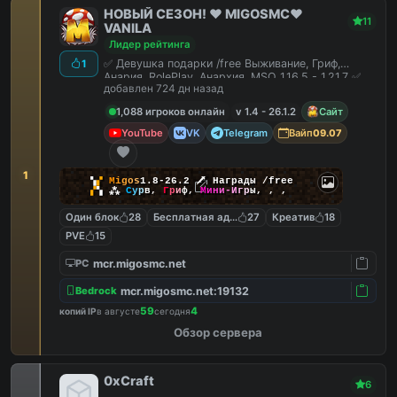
НОВЫЙ СЕЗОН! ❤️ MIGOSMC❤️
11
VANILA
Лидер рейтинга
✅ Девушка подарки /free Выживание, Гриф,
1
Анария, RolePlay, Анархия, MSO 1.16.5 - 1.21.7 ✅
добавлен 724 дн назад
1,088 игроков онлайн
v 1.4 - 26.1.2
Сайт
YouTube
VK
Telegram
Вайп
09.07
1
▚
▞
M
i
g
o
s
1.8-26.2
🗡
Награды /free
▞
▚
⁂
С
у
р
в
,
Г
р
и
ф
,
М
и
н
и
-
И
г
р
ы
,
,
,
Один блок
28
Бесплатная админка
27
Креатив
18
PVE
15
mcr.migosmc.net
PC
mcr.migosmc.net:19132
Bedrock
59
4
копий IP
в августе
сегодня
Обзор сервера
0xCraft
6