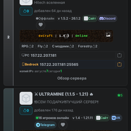
Hitech вселенная
добавлен 64 дн назад
0
Оффлайн
v 1.5.2 - 26.1.2
Сайт
Discord
0xCraft
|
1.5.2
|
Online
2
RPG
2
Fly
2
С модами
2
Forestry
2
157.22.207.181
PC
157.22.207.181:25565
Bedrock
7
1
копий IP
в августе
сегодня
Обзор сервера
⚔️ ULTRAMINE (1.1.5 - 1.21) 🔥
5
❗️ВСЕМ ПОДАРКИ❗️ЛУЧШИЙ СЕРВЕР❗️
добавлен 176 дн назад
0
16 игроков онлайн
v 1.4 - 1.21.11
Сайт
VK
Telegram