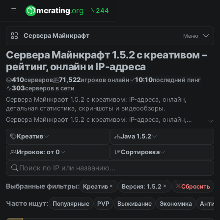
mcrating
.org
2
4
4
Сервера Майнкрафт
Меню
Сервера Майнкрафт 1.5.2 с креативом –
рейтинг, онлайн и IP-адреса
410
71,522
10:10
серверов
игроков онлайн
последний пинг
303
серверов в сети
Сервера Майнкрафт 1.5.2 с креативом: IP-адреса, онлайн,
детальная статистика, скриншоты и видеообзоры.
Сервера Майнкрафт 1.5.2 с креативом: IP-адреса, онлайн,
детальная статистика, скриншоты и видеообзоры.
Креатив
Java 1.5.2
Игроков: от 0
Сортировка
Выбранные фильтры:
Креатив
Версия: 1.5.2
Сбросить
Часто ищут:
Популярные
PVP
Выживание
Экономика
Антич