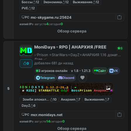
Боссы
12
Экономика
12
Выживание
12
PVE
12
mc-skygame.ru:25624
PC
4
0
копий IP
в августе
сегодня
Обзор сервера
MoniDays - RPG | АНАРХИЯ /FREE
8
✅Prison ⭐StarWars⭐DayZ⭐АНАРХИЯ 1.16 донат
/free ✅
добавлен 681 дн назад
0
3 игроков онлайн
v 1.8 - 1.21.3
Сайт
VK
Telegram
Discord
↠
┃
ＭＯＮＩ
ＤＡＹＳ
1.12.2-26.2
┃
↞
5
[
Йода
и
R2D2
]
STARBATTLE
Day
Z
Boss
Prison
Анархия
MSO
Зомби апокалипсис
10
Анархия
7
Выживание
7
DayZ
6
mcr.monidays.net
PC
14
0
копий IP
в августе
сегодня
Обзор сервера