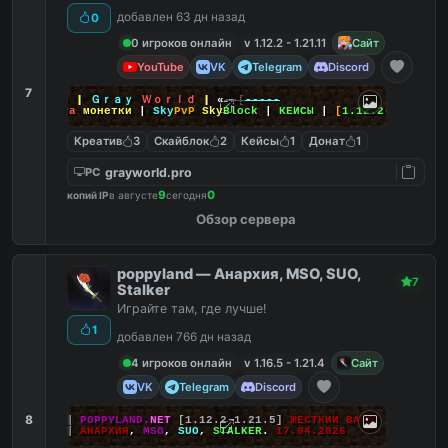
добавлен 63 дн назад
0
0 игроков онлайн
v 1.12.2 - 1.21.11
Сайт
YouTube
VK
Telegram
Discord
7
-----
]--
»
|
Ｇｒａｙ
Ｗｏｒｌｄ
|
«
--[
-----
|
Донат
за
монетки
|
Sky
PvP
Sky
Block
|
КЕЙСЫ
|
[
1.12.2
-
26.2
]
Креатив
3
Скайблок
2
Кейсы
1
Донат
1
grayworld.pro
PC
9
0
копий IP
в августе
сегодня
Обзор сервера
poppyland — Анархия, MSO, SUO,
7
Stalker
Играйте там, где лучше!
1
добавлен 766 дн назад
4 игроков онлайн
v 1.16.5 - 1.21.4
Сайт
VK
Telegram
Discord
8
|||
POPPYLAND.
NET
[1.12.2-1.21.5]
ЖЕСТКИЙ ВАЙП!
|||
АНАРХИЯ
,
MSO
,
SUO
,
STALKER
.
17.04.2026