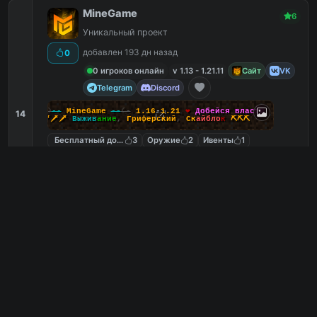
MineGame
6
Уникальный проект
добавлен 193 дн назад
0
0 игроков онлайн
v 1.13 - 1.21.11
Сайт
VK
Telegram
Discord
-☽
--
M
i
n
e
G
a
m
e
--
☾-
1.16
-
1.21
❤
Д
о
б
е
й
с
я
в
л
а
с
т
и
14
🗡🗡🗡
В
ы
ж
и
в
а
н
и
е
,
Г
р
и
ф
е
р
с
к
и
й
,
С
к
а
й
б
л
о
к
⛏️⛏️⛏️
Бесплатный донат
3
Оружие
2
Ивенты
1
Регистрация
1
play.minegame.net
PC
3
0
копий IP
в августе
сегодня
Обзор сервера
MineGames
6
Survival | Creative | Destroyer | Skyblock | Fighting
| BedWars | Village | BuildBattle
добавлен 133 дн назад
0
0 игроков онлайн
v 1.8 - 1.21.11
Сайт
VK