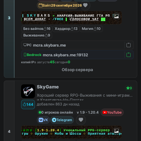
Вайп
29 сентября 2026
|
|
|
ＳＫＹ
ＢＡＲＳ
»
АНАРХИЯ ВЫЖИВАНИЕ ГТА РП
|
|
|
3
██
ВСЕМ ДОНАТ
-
/FREE
▌
ГОЛОСОВОЙ ЧАТ
██
Без вайпов
16
Хардкор
13
Магия
10
Выживание
9
mcra.skybars.me
PC
mcra.skybars.me:19132
Bedrock
45
0
копий IP
в августе
сегодня
Обзор сервера
SkyGame
9
Хороший сервер RPG-Выживания с мини-играми
и Креативом-На-Плотах.
добавлен 863 дн назад
144
0 игроков онлайн
v 1.9 - 1.20.4
YouTube
VK
Telegram
Ｓｋｙ
Ｇａｍｅ
[
1.9
-
1.20.4
]
Уникальный PPG-сервер
4
Мини-игры
○
Оружие
○
Мобы и Боссы
○
Приятная атмосфера