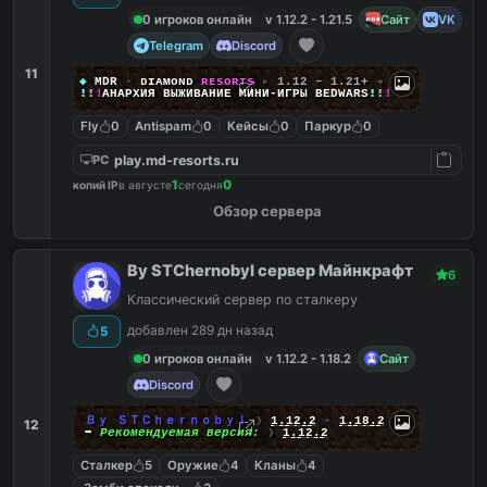
0 игроков онлайн
v 1.12.2 - 1.21.5
Сайт
VK
Telegram
Discord
11
◆
MDR
-
ᴅ
ɪ
ᴀ
ᴍ
ᴏ
ɴ
ᴅ
ʀ
ᴇ
s
o
ʀ
ᴛ
s
▸
1.12 – 1.21+
◂
!
!
!
АНАРХИЯ ВЫЖИВАНИЕ МИНИ‑ИГРЫ BEDWARS
!
!
!
Fly
0
Antispam
0
Кейсы
0
Паркур
0
play.md-resorts.ru
PC
1
0
копий IP
в августе
сегодня
Обзор сервера
By STChernobyl сервер Майнкрафт
6
Классический сервер по сталкеру
добавлен 289 дн назад
5
0 игроков онлайн
v 1.12.2 - 1.18.2
Сайт
Discord
Ｂｙ ＳＴＣｈｅｒｎｏｂｙｌ
❯
1.12.2
-
1.18.2
12
➥
Рекомендуемая версия:
❯
1.12.2
Сталкер
5
Оружие
4
Кланы
4