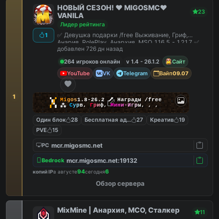
НОВЫЙ СЕЗОН! ❤️ MIGOSMC❤️
23
VANILA
Лидер рейтинга
✅ Девушка подарки /free Выживание, Гриф,
1
Анария, RolePlay, Анархия, MSO 1.16.5 - 1.21.7 ✅
добавлен 726 дн назад
264 игроков онлайн
v 1.4 - 26.1.2
Сайт
YouTube
VK
Telegram
Вайп
09.07
1
▚
▞
M
i
g
o
s
1.8-26.2
🗡
Награды /free
▞
▚
⁂
С
у
р
в
,
Г
р
и
ф
,
М
и
н
и
-
И
г
р
ы
,
,
,
Один блок
28
Бесплатная админка
27
Креатив
19
PVE
15
mcr.migosmc.net
PC
mcr.migosmc.net:19132
Bedrock
94
6
копий IP
в августе
сегодня
Обзор сервера
MixMine | Анархия, МСО, Сталкер
11