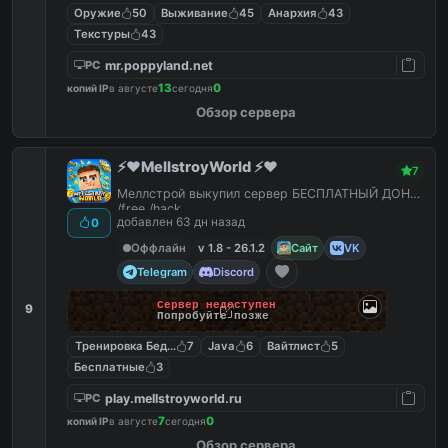
Оружие
50
Выживание
45
Анархия
43
Текстуры
43
mr.poppyland.net
PC
13
0
копий IP
в августе
сегодня
Обзор сервера
⚡️❤️MellstroyWorld ⚡️❤️
7
Меллстрой выкупил сервер БЕСПЛАТНЫЙ ДОНАТ
/free /hack
добавлен 63 дн назад
0
Оффлайн
v 1.8 - 26.1.2
Сайт
VK
Telegram
Discord
Сервер недоступен
9
Попробуйте позже
Тренировка Бед Варс
7
Java
6
Вайтлист
5
Бесплатные
3
play.mellstroyworld.ru
PC
7
0
копий IP
в августе
сегодня
Обзор сервера