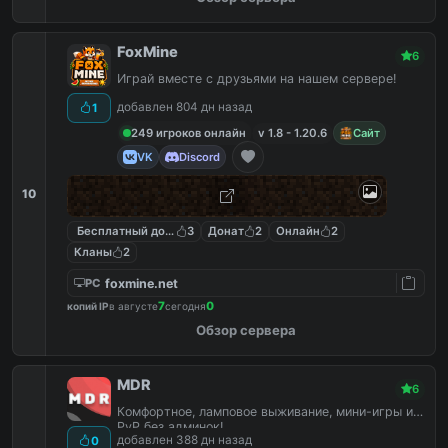
FoxMine
6
Играй вместе с друзьями на нашем сервере!
добавлен 804 дн назад
1
249 игроков онлайн
v 1.8 - 1.20.6
Сайт
VK
Discord
10
Бесплатный донат
3
Донат
2
Онлайн
2
Кланы
2
foxmine.net
PC
7
0
копий IP
в августе
сегодня
Обзор сервера
MDR
6
Комфортное, ламповое выживание, мини-игры и
PvP без админок!
добавлен 388 дн назад
0