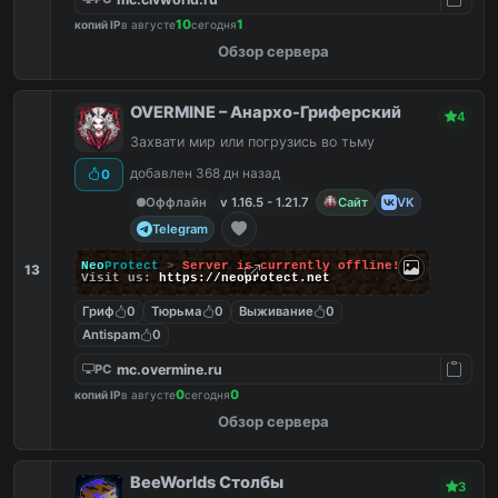
10
1
копий IP
в августе
сегодня
Обзор сервера
OVERMINE – Анархо-Гриферский
4
Захвати мир или погрузись во тьму
добавлен 368 дн назад
0
Оффлайн
v 1.16.5 - 1.21.7
Сайт
VK
Telegram
Neo
Protect
>
Server is currently offline!
13
Visit us:
https://neoprotect.net
Гриф
0
Тюрьма
0
Выживание
0
Antispam
0
mc.overmine.ru
PC
0
0
копий IP
в августе
сегодня
Обзор сервера
BeeWorlds Столбы
3