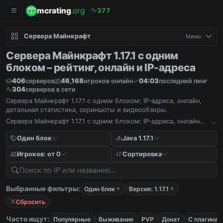
mcrating
.org
3
7
7
Сервера Майнкрафт
Меню
Сервера Майнкрафт 1.17.1 с одним
блоком – рейтинг, онлайн и IP-адреса
406
46,168
04:03
серверов
игроков онлайн
последний пинг
304
серверов в сети
Сервера Майнкрафт 1.17.1 с одним блоком: IP-адреса, онлайн,
детальная статистика, скриншоты и видеообзоры.
Сервера Майнкрафт 1.17.1 с одним блоком: IP-адреса, онлайн,
детальная статистика, скриншоты и видеообзоры.
Один блок
Java 1.17.1
Игроков: от 0
Сортировка
Выбранные фильтры:
Один блок
Версия: 1.17.1
Сбросить
Часто ищут:
Популярные
Выживание
PVP
Донат
С плагинам