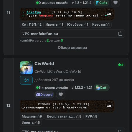
0 игроков онлайн
v 1.8 - 1.21.4
Сайт
11
╔
⚔
FakeFun
⚔
▪
[1.21.4-1.16.5]
╚
➵
Пусть
Анархия
течёт по твоим жилам!
-]
--
Кит ПВП
2
Ивенты
1
Ютуберы
1
Квесты
1
mcr.fakefun.su
PC
2
0
копий IP
в августе
сегодня
Обзор сервера
CivWorld
4
CivWorldCivWorldCivWorld
добавлен 297 дн назад
1
8 игроков онлайн
v 1.12.2 - 1.21
Сайт
Discord
... ...
C
I
V
W
O
R
L
(1.16.5 - 1.21.11) ... ...
12
циʙилизᴀции от ᴇᴠʙᴏ & ᴀʟᴀꜱᴋᴀᴘɪɴᴇ
Машины
9
Бесплатная админка
8
PVP
8
Ивенты
6
mc.civworld.ru
PC