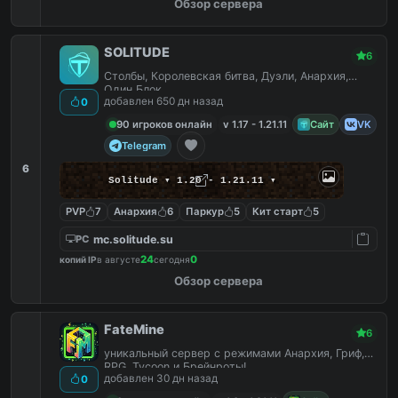
Обзор сервера
SOLITUDE
6
Столбы, Королевская битва, Дуэли, Анархия,
Один Блок
добавлен 650 дн назад
0
90 игроков онлайн
v 1.17 - 1.21.11
Сайт
VK
Telegram
6
Solitude ▾ 1.20 - 1.21.11 ▾
PVP
7
Анархия
6
Паркур
5
Кит старт
5
mc.solitude.su
PC
24
0
копий IP
в августе
сегодня
Обзор сервера
FateMine
6
уникальный сервер с режимами Анархия, Гриф,
RPG, Tycoon и Брейнроты!
добавлен 30 дн назад
0