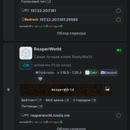
Голосовой чат
2
157.22.207.181
PC
157.22.207.181:25565
Bedrock
5
0
копий IP
в августе
сегодня
Обзор сервера
ReaperWorld
6
Самая лучшая копия ReallyWorld
добавлен 59 дн назад
0
Оффлайн
v 1.16.5 - 1.20.4
Сайт
Discord
9
ReaperWorld
Вайтлист
1
Моб арена
0
С городом
0
Питомцы
0
reaperworld.rustix.me
PC
6
0
копий IP
в августе
сегодня
Обзор сервера