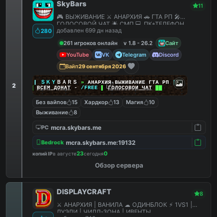
SkyBars
11
🎮 ВЫЖИВАНИЕ ⚔️ АНАРХИЯ 🚗 ГТА РП 🎤
ГОЛОСОВОЙ ЧАТ 🌟 СМП 💻 ПК+ТЕЛЕФОН
добавлен 699 дн назад
280
261 игроков онлайн
v 1.8 - 26.2
Сайт
YouTube
VK
Telegram
Discord
Вайп
29 сентября 2026
|
|
|
ＳＫＹ
ＢＡＲＳ
»
АНАРХИЯ ВЫЖИВАНИЕ ГТА РП
|
|
|
2
██
ВСЕМ ДОНАТ
-
/FREE
▌
ГОЛОСОВОЙ ЧАТ
██
Без вайпов
15
Хардкор
13
Магия
10
Выживание
8
mcra.skybars.me
PC
mcra.skybars.me:19132
Bedrock
23
0
копий IP
в августе
сегодня
Обзор сервера
DISPLAYCRAFT
8
⚔ АНАРХИЯ | ВАНИЛА ☁ ОДИНБЛОК ⚡ 1VS1 |
ДУЭЛИ | ЧИЛЛ-ЗОНА | ИВЕНТЫ