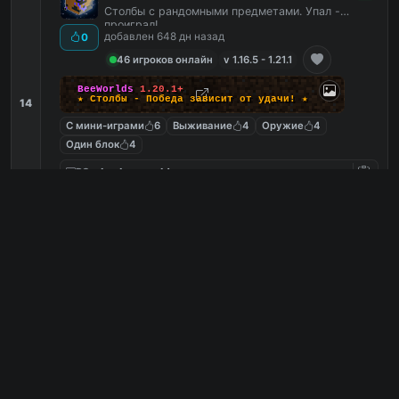
Столбы с рандомными предметами. Упал -
проиграл!
добавлен 648 дн назад
0
46 игроков онлайн
v 1.16.5 - 1.21.1
BeeWorlds
1.20.1+
★ Столбы - Победа зависит от удачи! ★
14
С мини-играми
6
Выживание
4
Оружие
4
Один блок
4
play.beeworlds.ru
PC
88
1
копий IP
в августе
сегодня
Обзор сервера
GodMc - Веселый сервер, всем
3
донат /free
Возвращение легенды, Веселый сервер, всем
донат /free
0
добавлен 476 дн назад
0 игроков онлайн
v 1.8 - 1.21.4
15
-]
--
GOD
MC
--
[-
Выживание
,
Мини-игры
★
Скай
Блок
,
Анархия
,
Бедварс
,
Китпвп