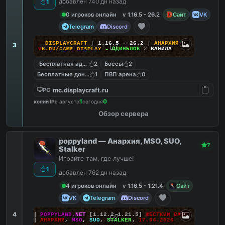
добавлен 740 дн назад
1
0 игроков онлайн
v 1.16.5 - 26.2
Сайт
VK
Telegram
Discord
☄
D
I
S
P
L
A
Y
C
R
A
F
T
∫
1.16.5 - 26.2
∫
АНАРХИЯ
3
ᴠ
ᴋ
.
ʀ
ᴜ
/
ɢ
ᴀ
ᴍ
ᴇ
_
ᴅ
ɪ
ѕ
ᴘ
ʟ
ᴀ
ʏ
☁ ОДИНБЛОК
⚔ ВАНИЛА
Бесплатная админка
2
Боссы
2
Бесплатные донат кейсы
1
ПВП арена
0
mc.displaycraft.ru
PC
1
0
копий IP
в августе
сегодня
Обзор сервера
poppyland — Анархия, MSO, SUO,
7
Stalker
Играйте там, где лучше!
1
добавлен 762 дн назад
4 игроков онлайн
v 1.16.5 - 1.21.4
Сайт
VK
Telegram
Discord
4
|||
POPPYLAND.
NET
[1.12.2-1.21.5]
ЖЕСТКИЙ ВАЙП!
|||
АНАРХИЯ
,
MSO
,
SUO
,
STALKER
.
17.04.2026