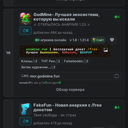
GodMine- Лучшая экосистема,
4
которую вы искали
⚔️ ОТКРЫЛАСЬ АНАРХИЯ 1.20 ⚔️
0
добавлен 484 дн назад
0 игроков онлайн
v 1.8 - 1.21.4
Сайт
ɢᴏᴅᴍɪɴᴇ.ꜰᴜɴ
❰
Бесплатный донат
/free
10
Лучшее
Выживание
,
Анархия
,
BOXPVP
Кланы
3
ТНТ Ран
2
Falsebookic
2
Битва художников
2
mcr.godmine.fun
PC
1
0
копий IP
в августе
сегодня
Обзор сервера
FakeFun - Новая анархия с /free
4
донатом
Твоя свобода - их страх
0
добавлен 478 дн назад