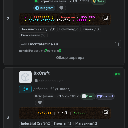
0 игроков онлайн
v 1.8 - 1.21.11
Сайт
Telegram
⚡
【
F
A
T
E
M
I
N
E
】
▎
Анархия
•
MSO RPG
☄
7
➡
ДОНАТ КАЖДОМУ
БОНУСОМ
⚡
/FREE
⬅
Бесплатная админка
0
RolePlay
0
Кланы
0
Выживание
0
mcr.fatemine.su
PC
7
0
копий IP
в августе
сегодня
Обзор сервера
0xCraft
6
Hitech вселенная
добавлен 62 дн назад
0
Оффлайн
v 1.5.2 - 26.1.2
Сайт
Discord
0xCraft
|
1.5.2
|
Online
8
Industrial Craft
2
Ивенты
2
Магазины
2