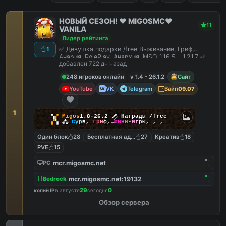
НОВЫЙ СЕЗОН! ❤️ MIGOSMC❤️
11
VANILA
Лидер рейтинга
✅ Девушка подарки /free Выживание, Гриф,
1
Анария, RolePlay, Анархия, MSO 1.16.5 - 1.21.7 ✅
добавлен 722 дн назад
248 игроков онлайн
v 1.4 - 26.1.2
Сайт
YouTube
VK
Telegram
Вайп
09.07
1
▚
▞
M
i
g
o
s
1.8-26.2
🗡
Награды /free
▞
▚
⁂
С
у
р
в
,
Г
р
и
ф
,
М
и
н
и
-
И
г
р
ы
,
,
,
Один блок
28
Бесплатная админка
27
Креатив
18
PVE
15
mcr.migosmc.net
PC
mcr.migosmc.net:19132
Bedrock
29
0
копий IP
в августе
сегодня
Обзор сервера