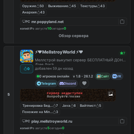
Оружие
50
Выживание
45
Текстуры
43
Анархия
43
mr.poppyland.net
PC
10
0
копий IP
в августе
сегодня
Обзор сервера
⚡️❤️MellstroyWorld ⚡️❤️
7
Меллстрой выкупил сервер БЕСПЛАТНЫЙ ДОНАТ
/free /hack
добавлен 59 дн назад
0
0 игроков онлайн
v 1.8 - 26.1.2
Сайт
VK
Telegram
Discord
Сервер недоступен
5
Попробуйте позже
Тренировка Бед Варс
7
Java
6
Вайтлист
5
Похожие на MineShield
3
play.mellstroyworld.ru
PC
5
0
копий IP
в августе
сегодня