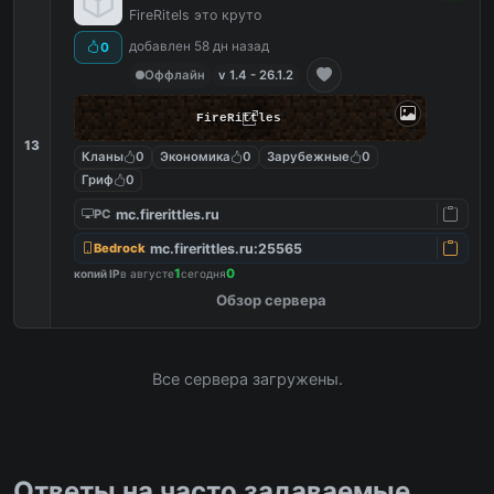
FireRitels это круто
добавлен 58 дн назад
0
Оффлайн
v 1.4 - 26.1.2
FireRittles
13
Кланы
0
Экономика
0
Зарубежные
0
Гриф
0
mc.firerittles.ru
PC
mc.firerittles.ru:25565
Bedrock
1
0
копий IP
в августе
сегодня
Обзор сервера
Все сервера загружены.
Ответы на часто задаваемые