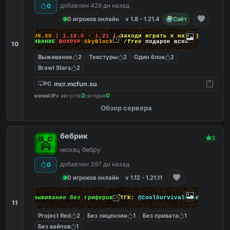
добавлен 429 дн назад
0
0 игроков онлайн
v 1.8 - 1.21.4
Сайт
MCFUN.SU
| 1.16.5 - 1.21 |
Заходи играть к нам ;)
ВЫЖИВАНИЕ
BOXPVP
SkyBlock
-
/free
подарок всем
10
Выживание
2
Текстуры
2
Один блок
2
Brawl Stars
2
mcr.mcfun.su
PC
2
0
копий IP
в августе
сегодня
Обзор сервера
бебрик
3
нюхац бебру
добавлен 397 дн назад
0
0 игроков онлайн
v 1.12 - 1.21.11
Обычное выживание без гриферов.
ТГК:
@CoolSurvivalMinecraft
11
Project Red
2
Без лицензии
1
Без привата
1
Без вайпов
1