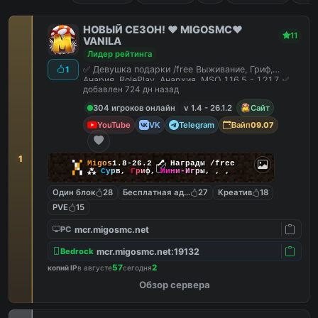
НОВЫЙ СЕЗОН! ❤️ MIGOSMC❤️
11
VANILA
Лидер рейтинга
✅ Девушка подарки /free Выживание, Гриф,
1
Анария, RolePlay, Анархия, MSO 1.16.5 - 1.21.7 ✅
добавлен 724 дн назад
304 игроков онлайн
v 1.4 - 26.1.2
Сайт
YouTube
VK
Telegram
Вайп
09.07
1
▚
▞
M
i
g
o
s
1.8-26.2
🗡
Награды /free
▞
▚
⁂
С
у
р
в
,
Г
р
и
ф
,
М
и
н
и
-
И
г
р
ы
,
,
,
Один блок
28
Бесплатная админка
27
Креатив
18
PVE
15
mcr.migosmc.net
PC
mcr.migosmc.net:19132
Bedrock
57
2
копий IP
в августе
сегодня
Обзор сервера