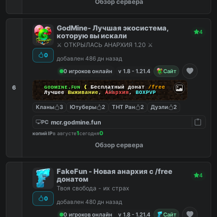
Обзор сервера
GodMine- Лучшая экосистема,
4
которую вы искали
⚔️ ОТКРЫЛАСЬ АНАРХИЯ 1.20 ⚔️
0
добавлен 486 дн назад
0 игроков онлайн
v 1.8 - 1.21.4
Сайт
6
ɢᴏᴅᴍɪɴᴇ.ꜰᴜɴ
❰
Бесплатный донат
/free
Лучшее
Выживание
,
Анархия
,
BOXPVP
Кланы
3
Ютуберы
2
ТНТ Ран
2
Дуэли
2
mcr.godmine.fun
PC
1
0
копий IP
в августе
сегодня
Обзор сервера
FakeFun - Новая анархия с /free
4
донатом
Твоя свобода - их страх
0
добавлен 480 дн назад
0 игроков онлайн
v 1.8 - 1.21.4
Сайт