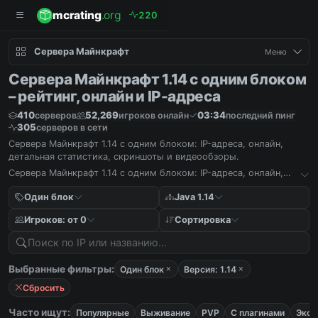
mcrating
.org
2
2
0
Сервера Майнкрафт
Меню
Сервера Майнкрафт 1.14 с одним блоком
– рейтинг, онлайн и IP-адреса
410
52,269
03:34
серверов
игроков онлайн
последний пинг
305
серверов в сети
Сервера Майнкрафт 1.14 с одним блоком: IP-адреса, онлайн,
детальная статистика, скриншоты и видеообзоры.
Сервера Майнкрафт 1.14 с одним блоком: IP-адреса, онлайн,
детальная статистика, скриншоты и видеообзоры.
Один блок
Java 1.14
Игроков: от 0
Сортировка
Выбранные фильтры:
Один блок
Версия: 1.14
Сбросить
Часто ищут:
Популярные
Выживание
PVP
С плагинами
Экон