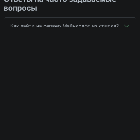
вопросы
Как зайти на сервер Майнкрафт из списка?
На каких версиях работают сервера?
Как найти сервер с конкретным режимом
игры?
Наши партнёры
Документы
Пользовательское
Сборки и плагины
соглашение
Форум Майнкрафт
Политика
Хостинг Майнкрафт
конфиденциальности
Правила приема платежей
Описание услуг