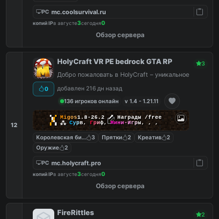
mc.coolsurvival.ru
PC
3
0
копий IP
в августе
сегодня
Обзор сервера
HolyCraft VR PE bedrock GTA RP
3
Добро пожаловать в HolyCraft – уникальное
добавлен 216 дн назад
0
136 игроков онлайн
v 1.4 - 1.21.11
▚
▞
M
i
g
o
s
1.8-26.2
🗡
Награды /free
▞
▚
⁂
С
у
р
в
,
Г
р
и
ф
,
М
и
н
и
-
И
г
р
ы
,
,
,
12
Королевская битва
3
Прятки
2
Креатив
2
Оружие
2
mc.holycraft.pro
PC
3
0
копий IP
в августе
сегодня
Обзор сервера
FireRittles
2