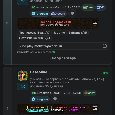
добавлен 61 дн назад
0
0 игроков онлайн
v 1.8 - 26.1.2
Сайт
VK
Telegram
Discord
Сервер недоступен
3
Попробуйте позже
Тренировка Бед Варс
7
Java
6
Вайтлист
5
Похожие на MineShield
3
play.mellstroyworld.ru
PC
6
0
копий IP
в августе
сегодня
Обзор сервера
FateMine
6
уникальный сервер с режимами Анархия, Гриф,
RPG, Tycoon и Брейнроты!
добавлен 32 дн назад
0
15 игроков онлайн
v 1.8 - 1.21.11
Сайт
Telegram
⚡
【
F
A
T
E
M
I
N
E
】
▎
Анархия
•
MSO RPG
☄
4
➡
ДОНАТ КАЖДОМУ
БОНУСОМ
⚡
/FREE
⬅