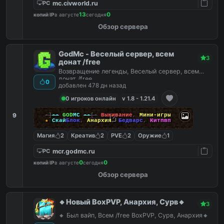
mc.civworld.ru
PC
13
0
копий IP
в августе
сегодня
Обзор сервера
GodMc - Веселый сервер, всем
3
донат /free
Возвращение легенды, Веселый сервер, всем
донат /free
0
добавлен 478 дн назад
0 игроков онлайн
v 1.8 - 1.21.4
9
-]
--
GOD
MC
--
[-
Выживание
,
Мини-игры
★
Скай
Блок
,
Анархия
,
Бедварс
,
Китпвп
Магия
2
Креатив
2
PVE
2
Оружие
1
mcr.godmc.ru
PC
0
0
копий IP
в августе
сегодня
Обзор сервера
🔸Новый BoxPVP, Анархия, Сурв🔸
3
🔸 Был вайп, Всем /free BoxPVP, Сурв, Анархия🔸