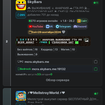
SkyBars
11
🎮 ВЫЖИВАНИЕ ⚔️ АНАРХИЯ 🚗 ГТА РП 🎤
ГОЛОСОВОЙ ЧАТ 🌟 СМП 💻 ПК+ТЕЛЕФОН
добавлен 701 дн назад
295
270 игроков онлайн
v 1.8 - 26.2
Сайт
YouTube
VK
Telegram
Discord
Вайп
29 сентября 2026
|
|
|
ＳＫＹ
ＢＡＲＳ
»
АНАРХИЯ ВЫЖИВАНИЕ ГТА РП
|
|
|
2
██
ВСЕМ ДОНАТ
-
/FREE
▌
ГОЛОСОВОЙ ЧАТ
██
Без вайпов
16
Хардкор
13
Магия
10
Выживание
9
mcra.skybars.me
PC
mcra.skybars.me:19132
Bedrock
33
0
копий IP
в августе
сегодня
Обзор сервера
⚡️❤️MellstroyWorld ⚡️❤️
7
Меллстрой выкупил сервер БЕСПЛАТНЫЙ ДОНАТ
/free /hack