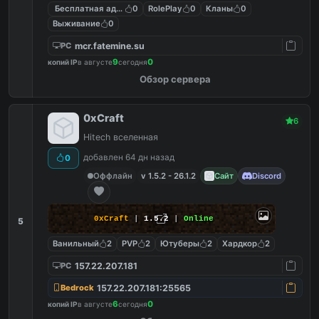
Бесплатная админка
0
RolePlay
0
Кланы
0
Выживание
0
mcr.fatemine.su
PC
9
0
копий IP
в августе
сегодня
Обзор сервера
0xCraft
6
Hitech вселенная
добавлен 64 дн назад
0
Оффлайн
v 1.5.2 - 26.1.2
Сайт
Discord
0xCraft
|
1.5.2
|
Online
5
Ванильный
2
PVP
2
Ютуберы
2
Хардкор
2
157.22.207.181
PC
157.22.207.181:25565
Bedrock
6
0
копий IP
в августе
сегодня