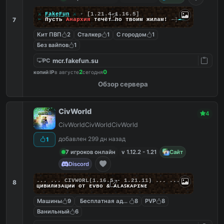
╔
⚔
FakeFun
⚔
▪
[1.21.4-1.16.5]
7
╚
➵
Пусть
Анархия
течёт по твоим жилам!
-]
--
Кит ПВП
2
Сталкер
1
С городом
1
Без вайпов
1
mcr.fakefun.su
PC
2
0
копий IP
в августе
сегодня
Обзор сервера
CivWorld
4
CivWorldCivWorldCivWorld
добавлен 299 дн назад
1
7 игроков онлайн
v 1.12.2 - 1.21
Сайт
Discord
... ...
C
I
V
W
O
R
L
(1.16.5 - 1.21.11) ... ...
8
циʙилизᴀции от ᴇᴠʙᴏ & ᴀʟᴀꜱᴋᴀᴘɪɴᴇ
Машины
9
Бесплатная админка
8
PVP
8
Ванильный
6