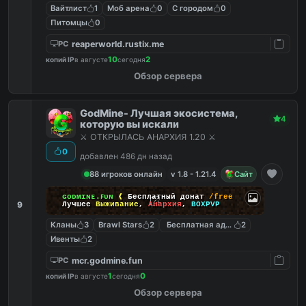
Вайтлист
1
Моб арена
0
С городом
0
Питомцы
0
reaperworld.rustix.me
PC
10
2
копий IP
в августе
сегодня
Обзор сервера
GodMine- Лучшая экосистема,
4
которую вы искали
⚔️ ОТКРЫЛАСЬ АНАРХИЯ 1.20 ⚔️
0
добавлен 486 дн назад
88 игроков онлайн
v 1.8 - 1.21.4
Сайт
ɢᴏᴅᴍɪɴᴇ.ꜰᴜɴ
❰
Бесплатный донат
/free
9
Лучшее
Выживание
,
Анархия
,
BOXPVP
Кланы
3
Brawl Stars
2
Бесплатная админка
2
Ивенты
2
mcr.godmine.fun
PC
1
0
копий IP
в августе
сегодня
Обзор сервера