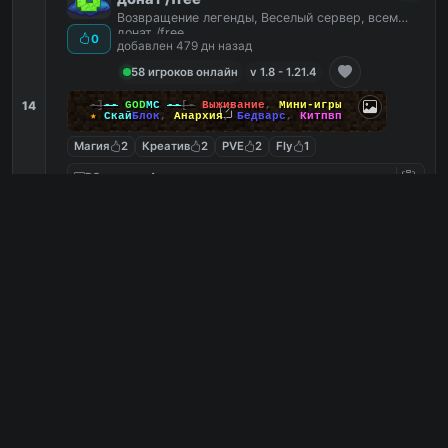
Возвращение легенды, Веселый сервер, всем
донат /free
0
добавлен 479 дн назад
58 игроков онлайн
v 1.8 - 1.21.4
14
-]
--
GOD
MC
--
[-
Выживание
,
Мини-игры
★
Скай
Блок
,
Анархия
,
Бедварс
,
Китпвп
Магия
2
Креатив
2
PVE
2
Fly
1
mcr.godmc.ru
PC
0
0
копий IP
в августе
сегодня
Обзор сервера
MEOW ANARCHY BETA
3
Добро пожаловать в мир анархии!
добавлен 446 дн назад
0
0 игроков онлайн
v 1.16.5 - 1.21.4
VK
Telegram
Discord
15
???