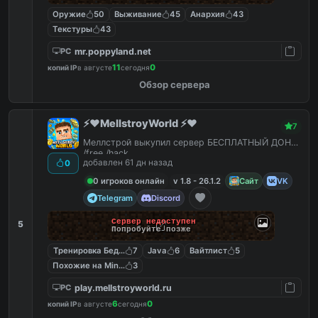
Оружие
50
Выживание
45
Анархия
43
Текстуры
43
mr.poppyland.net
PC
11
0
копий IP
в августе
сегодня
Обзор сервера
⚡️❤️MellstroyWorld ⚡️❤️
7
Меллстрой выкупил сервер БЕСПЛАТНЫЙ ДОНАТ
/free /hack
добавлен 61 дн назад
0
0 игроков онлайн
v 1.8 - 26.1.2
Сайт
VK
Telegram
Discord
Сервер недоступен
5
Попробуйте позже
Тренировка Бед Варс
7
Java
6
Вайтлист
5
Похожие на MineShield
3
play.mellstroyworld.ru
PC
6
0
копий IP
в августе
сегодня