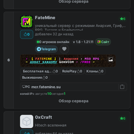
Обзор сервера
FateMine
6
уникальный сервер с режимами Анархия, Гриф,
RPG, Tycoon и Брейнроты!
добавлен 32 дн назад
0
0 игроков онлайн
v 1.8 - 1.21.11
Сайт
Telegram
⚡
【
F
A
T
E
M
I
N
E
】
▎
Анархия
•
MSO RPG
☄
6
➡
ДОНАТ КАЖДОМУ
БОНУСОМ
⚡
/FREE
⬅
Бесплатная админка
0
RolePlay
0
Кланы
0
Выживание
0
mcr.fatemine.su
PC
10
1
копий IP
в августе
сегодня
Обзор сервера
0xCraft
6
Hitech вселенная
добавлен 64 дн назад
0