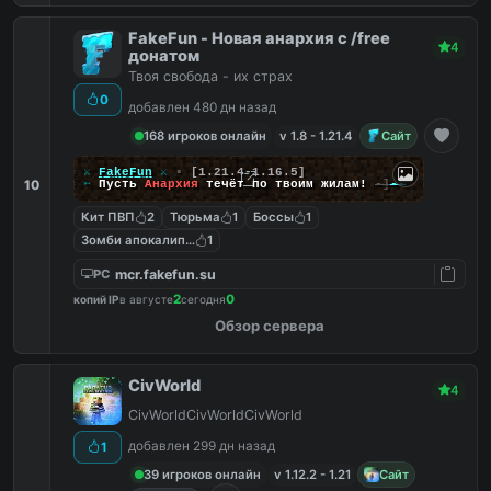
FakeFun - Новая анархия с /free
4
донатом
Твоя свобода - их страх
0
добавлен 480 дн назад
168 игроков онлайн
v 1.8 - 1.21.4
Сайт
╔
⚔
FakeFun
⚔
▪
[1.21.4-1.16.5]
10
╚
➵
Пусть
Анархия
течёт по твоим жилам!
-]
--
Кит ПВП
2
Тюрьма
1
Боссы
1
Зомби апокалипсис
1
mcr.fakefun.su
PC
2
0
копий IP
в августе
сегодня
Обзор сервера
CivWorld
4
CivWorldCivWorldCivWorld
добавлен 299 дн назад
1
39 игроков онлайн
v 1.12.2 - 1.21
Сайт