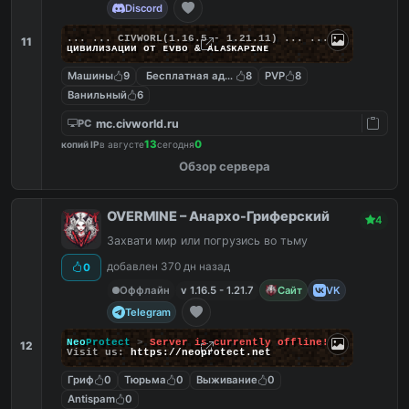
Discord
... ...
C
I
V
W
O
R
L
(1.16.5 - 1.21.11) ... ...
11
циʙилизᴀции от ᴇᴠʙᴏ & ᴀʟᴀꜱᴋᴀᴘɪɴᴇ
Машины
9
Бесплатная админка
8
PVP
8
Ванильный
6
mc.civworld.ru
PC
13
0
копий IP
в августе
сегодня
Обзор сервера
OVERMINE – Анархо-Гриферский
4
Захвати мир или погрузись во тьму
добавлен 370 дн назад
0
Оффлайн
v 1.16.5 - 1.21.7
Сайт
VK
Telegram
Neo
Protect
>
Server is currently offline!
12
Visit us:
https://neoprotect.net
Гриф
0
Тюрьма
0
Выживание
0
Antispam
0