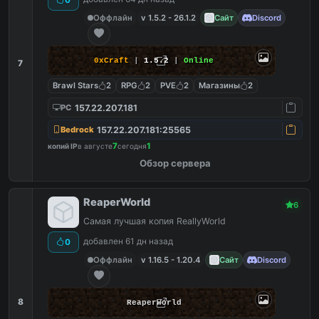
Оффлайн
v 1.5.2 - 26.1.2
Сайт
Discord
0xCraft
|
1.5.2
|
Online
7
Brawl Stars
2
RPG
2
PVE
2
Магазины
2
157.22.207.181
PC
157.22.207.181:25565
Bedrock
7
1
копий IP
в августе
сегодня
Обзор сервера
ReaperWorld
6
Самая лучшая копия ReallyWorld
добавлен 61 дн назад
0
Оффлайн
v 1.16.5 - 1.20.4
Сайт
Discord
8
ReaperWorld