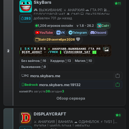
SkyBars
11
🎮 ВЫЖИВАНИЕ ⚔️ АНАРХИЯ 🚗 ГТА РП 🎤
ГОЛОСОВОЙ ЧАТ 🌟 СМП 💻 ПК+ТЕЛЕФОН
добавлен 701 дн назад
293
1,206 игроков онлайн
v 1.8 - 26.2
Сайт
YouTube
VK
Telegram
Discord
Вайп
29 сентября 2026
|
|
|
ＳＫＹ
ＢＡＲＳ
»
АНАРХИЯ ВЫЖИВАНИЕ ГТА РП
|
|
|
2
██
ВСЕМ ДОНАТ
-
/FREE
▌
ГОЛОСОВОЙ ЧАТ
██
Без вайпов
16
Хардкор
13
Магия
10
Выживание
9
mcra.skybars.me
PC
mcra.skybars.me:19132
Bedrock
36
3
копий IP
в августе
сегодня
Обзор сервера
DISPLAYCRAFT
8
⚔ АНАРХИЯ | ВАНИЛА ☁ ОДИНБЛОК ⚡ 1VS1 |
ДУЭЛИ | ЧИЛЛ-ЗОНА | ИВЕНТЫ