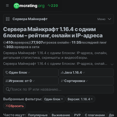
mcrating
.org
2
2
0
Сервера Майнкрафт
Меню
Сервера Майнкрафт 1.16.4 с одним
блоком – рейтинг, онлайн и IP-адреса
410
77,507
11:35
серверов
игроков онлайн
последний пинг
302
серверов в сети
Сервера Майнкрафт 1.16.4 с одним блоком: IP-адреса, онлайн,
детальная статистика, скриншоты и видеообзоры.
Сервера Майнкрафт 1.16.4 с одним блоком: IP-адреса, онлайн,
детальная статистика, скриншоты и видеообзоры.
Один блок
Java 1.16.4
Игроков: от 0
Сортировка
Выбранные фильтры:
Один блок
Версия: 1.16.4
Сбросить
Часто ищут:
Популярные
Выживание
PVP
С плагинами
Дона