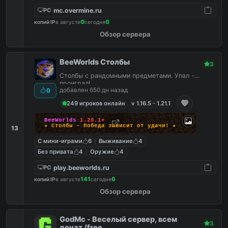
mc.overmine.ru
PC
0
0
копий IP
в августе
сегодня
Обзор сервера
BeeWorlds Столбы
3
Столбы с рандомными предметами. Упал -
проиграл!
добавлен 650 дн назад
0
249 игроков онлайн
v 1.16.5 - 1.21.1
BeeWorlds
1.20.1+
★ Столбы - Победа зависит от удачи! ★
13
С мини-играми
6
Выживание
4
Без привата
4
Оружие
4
play.beeworlds.ru
PC
141
6
копий IP
в августе
сегодня
Обзор сервера
GodMc - Веселый сервер, всем
3
донат /free