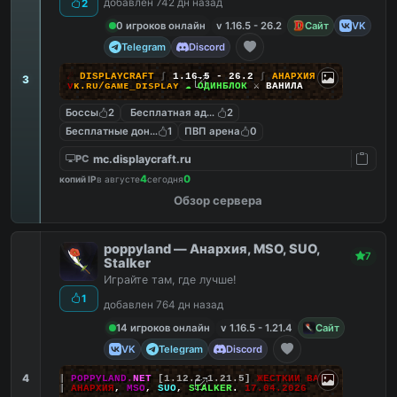
добавлен 742 дн назад
2
0 игроков онлайн
v 1.16.5 - 26.2
Сайт
VK
Telegram
Discord
☄
D
I
S
P
L
A
Y
C
R
A
F
T
∫
1.16.5 - 26.2
∫
АНАРХИЯ
3
ᴠ
ᴋ
.
ʀ
ᴜ
/
ɢ
ᴀ
ᴍ
ᴇ
_
ᴅ
ɪ
ѕ
ᴘ
ʟ
ᴀ
ʏ
☁ ОДИНБЛОК
⚔ ВАНИЛА
Боссы
2
Бесплатная админка
2
Бесплатные донат кейсы
1
ПВП арена
0
mc.displaycraft.ru
PC
4
0
копий IP
в августе
сегодня
Обзор сервера
poppyland — Анархия, MSO, SUO,
7
Stalker
Играйте там, где лучше!
1
добавлен 764 дн назад
14 игроков онлайн
v 1.16.5 - 1.21.4
Сайт
VK
Telegram
Discord
4
|||
POPPYLAND.
NET
[1.12.2-1.21.5]
ЖЕСТКИЙ ВАЙП!
|||
АНАРХИЯ
,
MSO
,
SUO
,
STALKER
.
17.04.2026