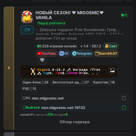
НОВЫЙ СЕЗОН! ❤️ MIGOSMC❤️
11
VANILA
Лидер рейтинга
✅ Девушка подарки /free Выживание, Гриф,
1
Анария, RolePlay, Анархия, MSO 1.16.5 - 1.21.7 ✅
добавлен 724 дн назад
1,528 игроков онлайн
v 1.4 - 26.1.2
Сайт
YouTube
VK
Telegram
Вайп
09.07
1
▚
▞
M
i
g
o
s
1.8-26.2
🗡
Награды /free
▞
▚
⁂
С
у
р
в
,
Г
р
и
ф
,
М
и
н
и
-
И
г
р
ы
,
,
,
Один блок
28
Бесплатная админка
27
Креатив
18
PVE
15
mcr.migosmc.net
PC
mcr.migosmc.net:19132
Bedrock
59
4
копий IP
в августе
сегодня
Обзор сервера