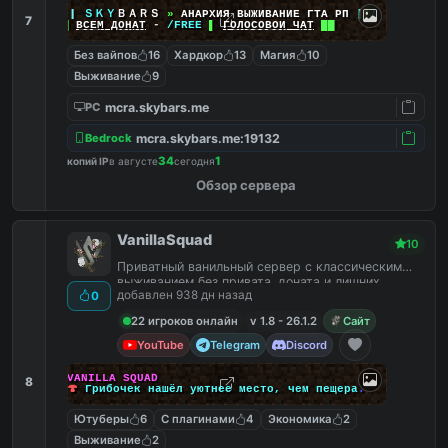
|
|
|
ＳＫＹ
ＢＡＲＳ
»
АНАРХИЯ ВЫЖИВАНИЕ ГТА РП
|
|
|
7
██
ВСЕМ ДОНАТ
-
/FREE
▌
ГОЛОСОВОЙ ЧАТ
██
Без вайпов
16
Хардкор
13
Магия
10
Выживание
9
mcra.skybars.me
PC
mcra.skybars.me:19132
Bedrock
34
1
копий IP
в августе
сегодня
Обзор сервера
VanillaSquad
10
Приватный ванильный сервер с классическим
выживанием без привата, доната и лишних
добавлен 938 дн назад
0
плагинов.
22 игроков онлайн
v 1.8 - 26.1.2
Сайт
YouTube
Telegram
Discord
V
A
N
I
L
L
A
S
Q
U
A
D
8
🍄
Г
р
и
б
о
ч
ек
н
а
ш
ё
л
у
ю
т
н
ее
м
е
с
т
о
,
ч
е
м
п
е
щ
е
р
а
.
Ютуберы
6
С плагинами
4
Экономика
2
Выживание
2