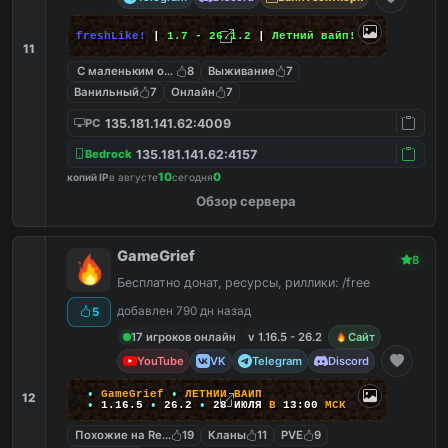
freshLike!
|
1.7 - 26.1.2
|
Летний вайп!
11
С маленьким онлайном
8
Выживание
7
Ванильный
7
Онлайн
7
135.181.141.62:4009
PC
135.181.141.62:4157
Bedrock
10
0
копий IP
в августе
сегодня
Обзор сервера
GameGrief
8
Бесплатно донат, ресурсы, риллики: /free
добавлен 790 дн назад
5
17 игроков онлайн
v 1.16.5 - 26.2
Сайт
YouTube
VK
Telegram
Discord
•
G
a
m
e
G
r
i
e
f
•
Л
Е
Т
Н
И
Й
В
А
Й
П
12
•
1
.
1
6
.
5
•
26.2
•
28
ИЮЛЯ
В
13:00
М
С
К
Похожие на ReallyWorld
19
Кланы
11
PVE
9