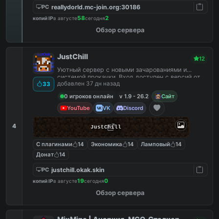
reallydorld.mc-join.org:30186
PC
58
2
копий IP
в августе
сегодня
Обзор сервера
JustChill
12
Уютный сервер с новыми зачарованиями и
системой прокачки. Вход доступен с версий от
добавлен 37 дн назад
33
1.9 до 26.2
0 игроков онлайн
v 1.9 - 26.2
Сайт
YouTube
VK
Discord
4
JustChill
С плагинами
14
Экономика
14
Ламповый
14
Донат
14
justchill.okak.skin
PC
19
0
копий IP
в августе
сегодня
Обзор сервера