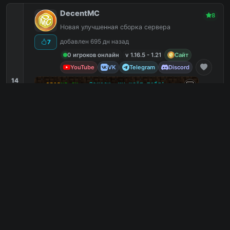
DecentMC
8
Новая улучшенная сборка сервера
добавлен 695 дн назад
7
0 игроков онлайн
v 1.16.5 - 1.21
Сайт
YouTube
VK
Telegram
Discord
14
✑
ᴅ
ᴇ
ᴄ
ᴇ
ɴ
ᴛ
.
s
ᴜ
•
Заходи, мы ждёт тебя!
⭐
1.16.5-1.20.1
⚡
Частые раздачи и
/
f
r
e
e
Скайблок
2
Паркур
2
PVP
2
Работы
2
mc.decent.su
PC
3
0
копий IP
в августе
сегодня
Обзор сервера
MoniDays - RPG | АНАРХИЯ /FREE
8
✅Prison ⭐StarWars⭐DayZ⭐АНАРХИЯ 1.16 донат
/free ✅
добавлен 679 дн назад
0
9 игроков онлайн
v 1.8 - 1.21.3
Сайт
VK
Telegram
Discord