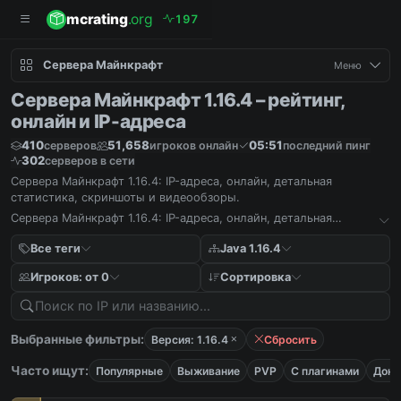
mcrating
.org
1
9
7
Сервера Майнкрафт
Меню
Сервера Майнкрафт 1.16.4 – рейтинг,
онлайн и IP-адреса
410
51,658
05:51
серверов
игроков онлайн
последний пинг
302
серверов в сети
Сервера Майнкрафт 1.16.4: IP-адреса, онлайн, детальная
статистика, скриншоты и видеообзоры.
Сервера Майнкрафт 1.16.4: IP-адреса, онлайн, детальная
статистика, скриншоты и видеообзоры.
Все теги
Java 1.16.4
Игроков: от 0
Сортировка
Выбранные фильтры:
Версия: 1.16.4
Сбросить
Часто ищут:
Популярные
Выживание
PVP
С плагинами
Дона