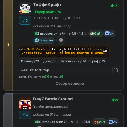
ТоффиКрафт
181
Лидер рейтинга
⭐ ВСЕМ ДОНАТ ➜ /OPPED⭐
3
добавлен 358 дн назад
2 игроков онлайн
v 1.8 - 1.21.1
Сайт
VK
Telegram
1
opka
TᴏꜰꜰɪCʀᴀꜰᴛ
▢
Входи
1.12.2-1.21.11
opka
❯ Оказывается здесь
так легко
получить донат
Кланы
20
Дюп
17
Выживание
14
Гриф
12
kz.toffi.top
PC
30
0
копий IP
в августе
сегодня
Обзор сервера
DayZ BattleGround
22
Зомби апокалипсис!
добавлен 916 дн назад
3
50 игроков онлайн
v 1.8 - 1.21.4
Сайт
VK