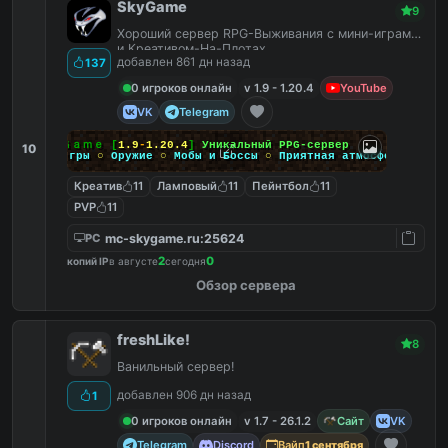
SkyGame
9
Хороший сервер RPG-Выживания с мини-играми
и Креативом-На-Плотах.
добавлен 861 дн назад
137
0 игроков онлайн
v 1.9 - 1.20.4
YouTube
VK
Telegram
Ｓｋｙ
Ｇａｍｅ
[
1.9
-
1.20.4
]
Уникальный PPG-сервер
10
Мини-игры
○
Оружие
○
Мобы и Боссы
○
Приятная атмосфера
Креатив
11
Ламповый
11
Пейнтбол
11
PVP
11
mc-skygame.ru:25624
PC
2
0
копий IP
в августе
сегодня
Обзор сервера
freshLike!
8
Ванильный сервер!
добавлен 906 дн назад
1
0 игроков онлайн
v 1.7 - 26.1.2
Сайт
VK
Telegram
Discord
Вайп
1 сентября