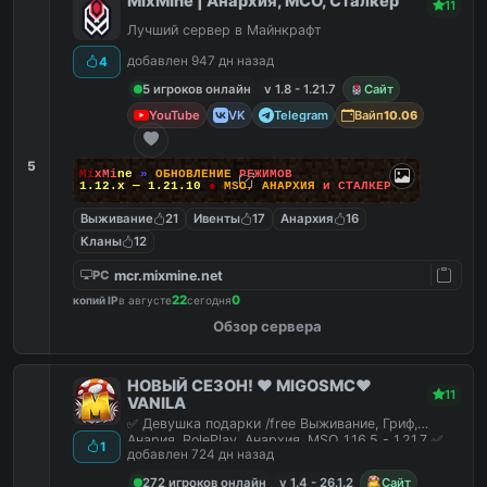
MixMine | Анархия, МСО, Сталкер
11
Лучший сервер в Майнкрафт
добавлен 947 дн назад
4
5 игроков онлайн
v 1.8 - 1.21.7
Сайт
YouTube
VK
Telegram
Вайп
10.06
5
M
i
x
M
i
n
e
»
О
Б
Н
О
В
Л
Е
Н
И
Е
Р
Е
Ж
И
М
О
В
1.12.x — 1.21.10
●
M
S
O
,
А
Н
А
Р
Х
И
Я
и
С
Т
А
Л
К
Е
Р
Выживание
21
Ивенты
17
Анархия
16
Кланы
12
mcr.mixmine.net
PC
22
0
копий IP
в августе
сегодня
Обзор сервера
НОВЫЙ СЕЗОН! ❤️ MIGOSMC❤️
11
VANILA
✅ Девушка подарки /free Выживание, Гриф,
Анария, RolePlay, Анархия, MSO 1.16.5 - 1.21.7 ✅
1
добавлен 724 дн назад
272 игроков онлайн
v 1.4 - 26.1.2
Сайт