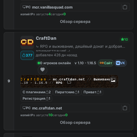
mcr.vanillasquad.com
PC
4
0
копий IP
в августе
сегодня
Обзор сервера
CraftDan
10
⤿ RPG и выживание, дешёвый донат и добрая
администрация! ⤾
добавлен 426 дн назад
377
0 игроков онлайн
v 1.10 - 1.16.5
Сайт
VK
ＣｒａｆｔＤａｎ
»
mc.craftdan.net
//
Выживание
9
1.10 - 1.16.5
//
RPG
С плагинами
2
Пиратские
1
Приват
1
Регистрация
1
mc.craftdan.net
PC
10
0
копий IP
в августе
сегодня
Обзор сервера