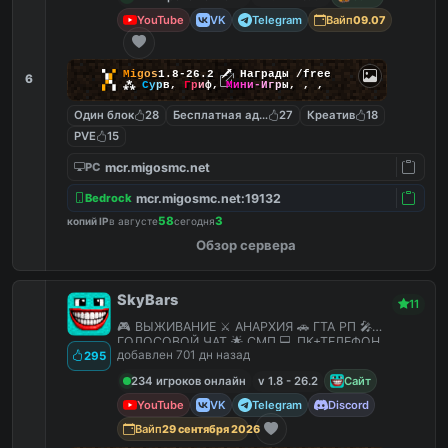
YouTube
VK
Telegram
Вайп
09.07
▚
▞
M
i
g
o
s
1.8-26.2
🗡
Награды /free
6
▞
▚
⁂
С
у
р
в
,
Г
р
и
ф
,
М
и
н
и
-
И
г
р
ы
,
,
,
Один блок
28
Бесплатная админка
27
Креатив
18
PVE
15
mcr.migosmc.net
PC
mcr.migosmc.net:19132
Bedrock
58
3
копий IP
в августе
сегодня
Обзор сервера
SkyBars
11
🎮 ВЫЖИВАНИЕ ⚔️ АНАРХИЯ 🚗 ГТА РП 🎤
ГОЛОСОВОЙ ЧАТ 🌟 СМП 💻 ПК+ТЕЛЕФОН
добавлен 701 дн назад
295
234 игроков онлайн
v 1.8 - 26.2
Сайт
YouTube
VK
Telegram
Discord
Вайп
29 сентября 2026