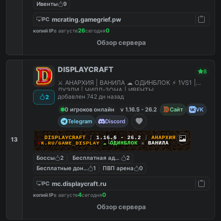
Ивенты
9
mcrating.gamegrief.pw
PC
26
0
копий IP
в августе
сегодня
Обзор сервера
DISPLAYCRAFT
8
⚔ АНАРХИЯ | ВАНИЛА ☁ ОДИНБЛОК ⚡ 1VS1 |
ДУЭЛИ | ЧИЛЛ-ЗОНА | ИВЕНТЫ
добавлен 742 дн назад
2
0 игроков онлайн
v 1.16.5 - 26.2
Сайт
VK
Telegram
Discord
☄
D
I
S
P
L
A
Y
C
R
A
F
T
∫
1.16.5 - 26.2
∫
АНАРХИЯ
13
ᴠ
ᴋ
.
ʀ
ᴜ
/
ɢ
ᴀ
ᴍ
ᴇ
_
ᴅ
ɪ
ѕ
ᴘ
ʟ
ᴀ
ʏ
☁ ОДИНБЛОК
⚔ ВАНИЛА
Боссы
2
Бесплатная админка
2
Бесплатные донат кейсы
1
ПВП арена
0
mc.displaycraft.ru
PC
4
0
копий IP
в августе
сегодня
Обзор сервера