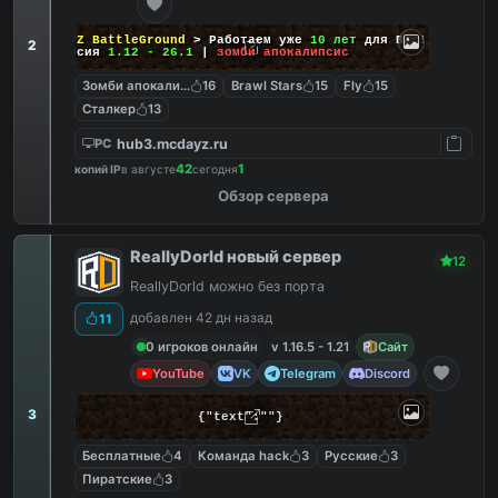
DayZ BattleGround
> Работаем уже
10 лет
для Вас!
2
Версия
1.12 - 26.1
|
зомби апокалипсис
Зомби апокалипсис
16
Brawl Stars
15
Fly
15
Сталкер
13
hub3.mcdayz.ru
PC
42
1
копий IP
в августе
сегодня
Обзор сервера
ReallyDorld новый сервер
12
ReallyDorld можно без порта
добавлен 42 дн назад
11
0 игроков онлайн
v 1.16.5 - 1.21
Сайт
YouTube
VK
Telegram
Discord
3
{"text":""}
Бесплатные
4
Команда hack
3
Русские
3
Пиратские
3