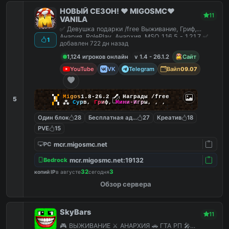
НОВЫЙ СЕЗОН! ❤️ MIGOSMC❤️
11
VANILA
✅ Девушка подарки /free Выживание, Гриф,
Анария, RolePlay, Анархия, MSO 1.16.5 - 1.21.7 ✅
1
добавлен 722 дн назад
1,124 игроков онлайн
v 1.4 - 26.1.2
Сайт
YouTube
VK
Telegram
Вайп
09.07
▚
▞
M
i
g
o
s
1.8-26.2
🗡
Награды /free
5
▞
▚
⁂
С
у
р
в
,
Г
р
и
ф
,
М
и
н
и
-
И
г
р
ы
,
,
,
Один блок
28
Бесплатная админка
27
Креатив
18
PVE
15
mcr.migosmc.net
PC
mcr.migosmc.net:19132
Bedrock
32
3
копий IP
в августе
сегодня
Обзор сервера
SkyBars
11
🎮 ВЫЖИВАНИЕ ⚔️ АНАРХИЯ 🚗 ГТА РП 🎤