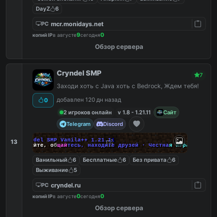
DayZ
6
mcr.monidays.net
PC
9
0
копий IP
в августе
сегодня
Обзор сервера
Cryndel SMP
7
Заходи хоть с Java хоть с Bedrock, Ждем тебя!
добавлен 120 дн назад
0
2 игроков онлайн
v 1.8 - 1.21.11
Сайт
Telegram
Discord
C
r
y
n
d
e
l
S
M
P
V
a
n
i
l
a
+
+
1
.
2
1
.
1
1
13
И
г
р
а
й
т
е
,
о
б
щ
а
й
т
е
с
ь
,
н
а
х
о
д
и
т
е
д
р
у
з
е
й
·
Ч
е
с
т
н
а
я
и
г
р
а
Ванильный
6
Бесплатные
6
Без привата
6
Выживание
5
cryndel.ru
PC
0
0
копий IP
в августе
сегодня
Обзор сервера