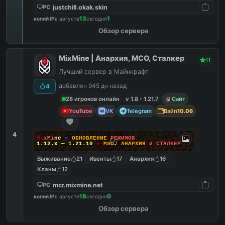
justchill.okak.skin
PC
13
1
копий IP
в августе
сегодня
Обзор сервера
MixMine | Анархия, МСО, Сталкер
11
Лучший сервер в Майнкрафт
добавлен 945 дн назад
4
28 игроков онлайн
v 1.8 - 1.21.7
Сайт
YouTube
VK
Telegram
Вайп
10.06
4
M
i
x
M
i
n
e
»
О
Б
Н
О
В
Л
Е
Н
И
Е
Р
Е
Ж
И
М
О
В
1.12.x — 1.21.10
●
M
S
O
,
А
Н
А
Р
Х
И
Я
и
С
Т
А
Л
К
Е
Р
Выживание
21
Ивенты
17
Анархия
16
Кланы
12
mcr.mixmine.net
PC
18
0
копий IP
в августе
сегодня
Обзор сервера