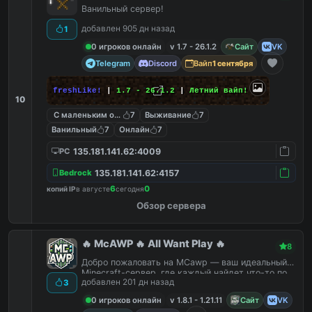
Ванильный сервер!
добавлен 905 дн назад
1
0 игроков онлайн
v 1.7 - 26.1.2
Сайт
VK
Telegram
Discord
Вайп
1 сентября
freshLike!
|
1.7 - 26.1.2
|
Летний вайп!
10
С маленьким онлайном
7
Выживание
7
Ванильный
7
Онлайн
7
135.181.141.62:4009
PC
135.181.141.62:4157
Bedrock
6
0
копий IP
в августе
сегодня
Обзор сервера
🔥 McAWP 🔥 All Want Play 🔥
8
Добро пожаловать на MCawp — ваш идеальный
Minecraft-сервер, где каждый найдет что-то по
добавлен 201 дн назад
3
душе!
0 игроков онлайн
v 1.8.1 - 1.21.11
Сайт
VK