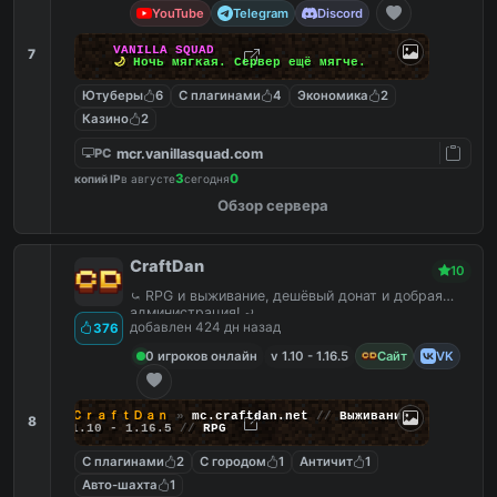
YouTube
Telegram
Discord
V
A
N
I
L
L
A
S
Q
U
A
D
7
🌙
Н
о
ч
ь
м
я
г
к
а
я
.
С
е
р
в
е
р
е
щ
ё
м
я
г
ч
е
.
Ютуберы
6
С плагинами
4
Экономика
2
Казино
2
mcr.vanillasquad.com
PC
3
0
копий IP
в августе
сегодня
Обзор сервера
CraftDan
10
⤿ RPG и выживание, дешёвый донат и добрая
администрация! ⤾
добавлен 424 дн назад
376
0 игроков онлайн
v 1.10 - 1.16.5
Сайт
VK
ＣｒａｆｔＤａｎ
»
mc.craftdan.net
//
Выживание
8
1.10 - 1.16.5
//
RPG
С плагинами
2
С городом
1
Античит
1
Авто-шахта
1