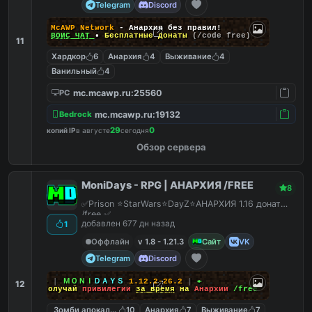
Telegram
Discord
McAWP Network
- Анархия без правил!
ВОЙС ЧАТ
•
Бесплатные донаты
(/code free)
11
Хардкор
6
Анархия
4
Выживание
4
Ванильный
4
mc.mcawp.ru:25560
PC
mc.mcawp.ru:19132
Bedrock
29
0
копий IP
в августе
сегодня
Обзор сервера
MoniDays - RPG | АНАРХИЯ /FREE
8
✅Prison ⭐StarWars⭐DayZ⭐АНАРХИЯ 1.16 донат
/free ✅
добавлен 677 дн назад
1
Оффлайн
v 1.8 - 1.21.3
Сайт
VK
Telegram
Discord
↠
┃
ＭＯＮＩ
ＤＡＹＳ
1.12.2-26.2
┃
↞
12
Получай
привилегии
за время
на
Анархии
/free
Зомби апокалипсис
10
Анархия
7
Выживание
7