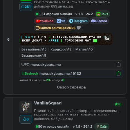
ГОЛОСОВОЙ ЧАТ 🌟 СМП 💻 ПК+ТЕЛЕФОН
добавлен 699 дн назад
281
1,161 игроков онлайн
v 1.8 - 26.2
Сайт
YouTube
VK
Telegram
Discord
Вайп
29 сентября 2026
|
|
|
ＳＫＹ
ＢＡＲＳ
»
АНАРХИЯ ВЫЖИВАНИЕ ГТА РП
|
|
|
6
██
ВСЕМ ДОНАТ
-
/FREE
▌
ГОЛОСОВОЙ ЧАТ
██
Без вайпов
15
Хардкор
13
Магия
10
Выживание
8
mcra.skybars.me
PC
mcra.skybars.me:19132
Bedrock
23
0
копий IP
в августе
сегодня
Обзор сервера
VanillaSquad
10
Приватный ванильный сервер с классическим
выживанием без привата, доната и лишних
добавлен 936 дн назад
0
плагинов.
80 игроков онлайн
v 1.8 - 26.1.2
Сайт