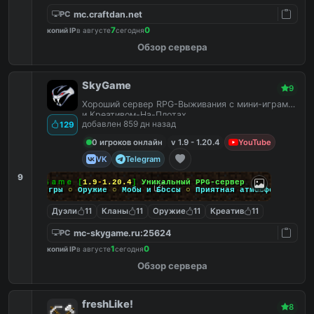
mc.craftdan.net
PC
7
0
копий IP
в августе
сегодня
Обзор сервера
SkyGame
9
Хороший сервер RPG-Выживания с мини-играми
и Креативом-На-Плотах.
добавлен 859 дн назад
129
0 игроков онлайн
v 1.9 - 1.20.4
YouTube
VK
Telegram
9
Ｓｋｙ
Ｇａｍｅ
[
1.9
-
1.20.4
]
Уникальный PPG-сервер
Мини-игры
○
Оружие
○
Мобы и Боссы
○
Приятная атмосфера
Дуэли
11
Кланы
11
Оружие
11
Креатив
11
mc-skygame.ru:25624
PC
1
0
копий IP
в августе
сегодня
Обзор сервера
freshLike!
8