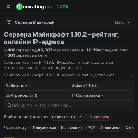
mcrating
.org
2
7
8
Сервера Майнкрафт
Меню
Сервера Майнкрафт 1.10.2 – рейтинг,
онлайн и IP-адреса
406
80,507
10:29
серверов
игроков онлайн
последний пинг
303
серверов в сети
Сервера Майнкрафт 1.10.2: IP-адреса, онлайн, детальная
статистика, скриншоты и видеообзоры.
Сервера Майнкрафт 1.10.2: IP-адреса, онлайн, детальная
статистика, скриншоты и видеообзоры.
Все теги
Java 1.10.2
Игроков: от 0
Сортировка
Выбранные фильтры:
Версия: 1.10.2
Сбросить
Часто ищут:
Популярные
Выживание
PVP
Экономика
С пла