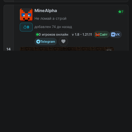
MineAlpha
7
Не ломай а строй
добавлен 74 дн назад
0
0 игроков онлайн
v 1.8 - 1.21.11
Сайт
VK
Telegram
14
 makes banner motd only exists on 1.21.9-1.21.11 , this massage 
Гриф
6
PVE
6
Java
5
Ванильный
5
game.minealpha.ru
PC
6
0
копий IP
в августе
сегодня
Обзор сервера
EndCore
7
EndCore
добавлен 64 дн назад
0
0 игроков онлайн
v 1.7.2 - 1.21.11
Сайт