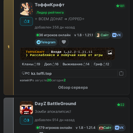
ТоффиКрафт
181
Лидер рейтинга
⭐ ВСЕМ ДОНАТ ➜ /OPPED⭐
2
добавлен 356 дн назад
36 игроков онлайн
v 1.8 - 1.21.1
Сайт
VK
Telegram
1
TᴏꜰꜰɪCʀᴀꜰᴛ
▢
Входи
1.12.2-1.21.11
❯ Расслабляйся и
получай кайф
от игры
Кланы
19
Дюп
16
Выживание
14
Гриф
12
kz.toffi.top
PC
20
2
копий IP
в августе
сегодня
Обзор сервера
DayZ BattleGround
22
Зомби апокалипсис!
добавлен 914 дн назад
3
179 игроков онлайн
v 1.8 - 1.21.4
Сайт
VK