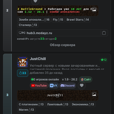
DayZ BattleGround
> Работаем уже
10 лет
для Вас!
2
Версия
1.12 - 26.1
|
зомби апокалипсис
Зомби апокалипсис
16
Fly
15
Brawl Stars
14
Сталкер
13
hub3.mcdayz.ru
PC
33
2
копий IP
в августе
сегодня
Обзор сервера
JustChill
12
Уютный сервер с новыми зачарованиями и
системой прокачки. Вход доступен с версий от
добавлен 35 дн назад
33
1.9 до 26.2
0 игроков онлайн
v 1.9 - 26.2
Сайт
YouTube
VK
Discord
3
JustChill
С плагинами
13
Ламповый
13
Экономика
13
Магия
13