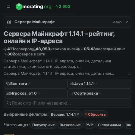
mcrating
.org
2
6
0
3
Сервера Майнкрафт
Меню
Сервера Майнкрафт 1.14.1 – рейтинг,
онлайн и IP-адреса
411
48,053
05:43
серверов
игроков онлайн
последний пинг
302
серверов в сети
Сервера Майнкрафт 1.14.1: IP-адреса, онлайн, детальная
статистика, скриншоты и видеообзоры.
Сервера Майнкрафт 1.14.1: IP-адреса, онлайн, детальная
статистика, скриншоты и видеообзоры.
Все теги
Java 1.14.1
Игроков: от 0
Сортировка
Выбранные фильтры:
Версия: 1.14.1
Сбросить
Часто ищут:
Популярные
Выживание
PVP
С плагинами
Экон