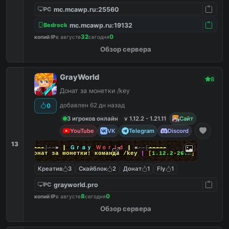
mc.mcawp.ru:25560
PC
mc.mcawp.ru:19132
Bedrock
32
0
копий IP
в августе
сегодня
Обзор сервера
GrayWorld
8
Донат за монетки /key
добавлен 62 дн назад
0
3 игроков онлайн
v 1.12.2 - 1.21.11
Сайт
YouTube
VK
Telegram
Discord
13
-----
]--
»
|
Ｇｒａｙ
Ｗｏｒｌｄ
|
«
--[
-----
|
Донат за монетки! команда
/key
|
[
1.12.2
-
26.2
]
Креатив
3
Скайблок
2
Донат
1
Fly
1
grayworld.pro
PC
8
0
копий IP
в августе
сегодня
Обзор сервера