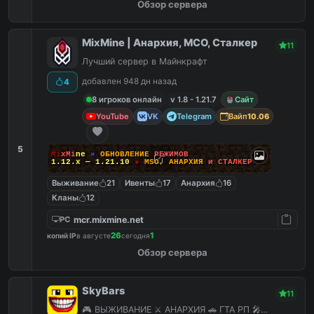
Обзор сервера
MixMine | Анархия, МСО, Сталкер
11
Лучший сервер в Майнкрафт
добавлен 948 дн назад
4
8 игроков онлайн
v 1.8 - 1.21.7
Сайт
YouTube
VK
Telegram
Вайп
10.06
5
M
i
x
M
i
n
e
»
О
Б
Н
О
В
Л
Е
Н
И
Е
Р
Е
Ж
И
М
О
В
1.12.x — 1.21.10
●
M
S
O
,
А
Н
А
Р
Х
И
Я
и
С
Т
А
Л
К
Е
Р
Выживание
21
Ивенты
17
Анархия
16
Кланы
12
mcr.mixmine.net
PC
26
1
копий IP
в августе
сегодня
Обзор сервера
SkyBars
11
🎮 ВЫЖИВАНИЕ ⚔️ АНАРХИЯ 🚗 ГТА РП 🎤