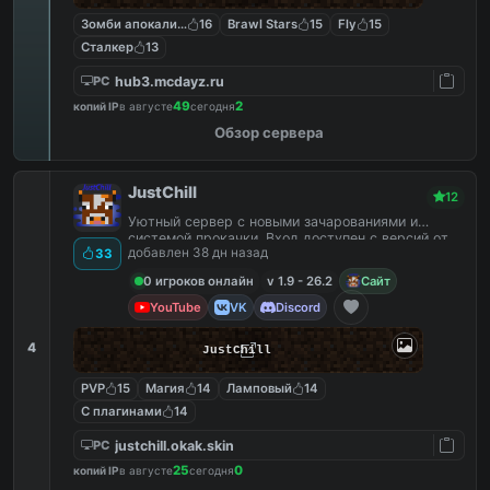
Зомби апокалипсис
16
Brawl Stars
15
Fly
15
Сталкер
13
hub3.mcdayz.ru
PC
49
2
копий IP
в августе
сегодня
Обзор сервера
JustChill
12
Уютный сервер с новыми зачарованиями и
системой прокачки. Вход доступен с версий от
добавлен 38 дн назад
33
1.9 до 26.2
0 игроков онлайн
v 1.9 - 26.2
Сайт
YouTube
VK
Discord
4
JustChill
PVP
15
Магия
14
Ламповый
14
С плагинами
14
justchill.okak.skin
PC
25
0
копий IP
в августе
сегодня