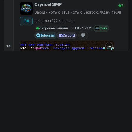
Cryndel SMP
7
Заходи хоть с Java хоть с Bedrock, Ждем тебя!
добавлен 122 дн назад
0
2 игроков онлайн
v 1.8 - 1.21.11
Сайт
Telegram
Discord
C
r
y
n
d
e
l
S
M
P
V
a
n
i
l
a
+
+
1
.
2
1
.
1
1
14
И
г
р
а
й
т
е
,
о
б
щ
а
й
т
е
с
ь
,
н
а
х
о
д
и
т
е
д
р
у
з
е
й
·
Ч
е
с
т
н
а
я
и
г
р
а
Ванильный
6
Без привата
6
Бесплатные
6
Выживание
5
cryndel.ru
PC
3
1
копий IP
в августе
сегодня
Обзор сервера
MineAlpha
7
Не ломай а строй
добавлен 77 дн назад
0
0 игроков онлайн
v 1.8 - 1.21.11
Сайт
VK