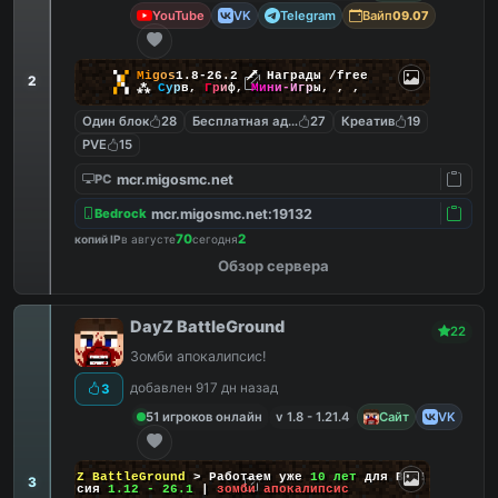
YouTube
VK
Telegram
Вайп
09.07
▚
▞
M
i
g
o
s
1.8-26.2
🗡
Награды /free
2
▞
▚
⁂
С
у
р
в
,
Г
р
и
ф
,
М
и
н
и
-
И
г
р
ы
,
,
,
Один блок
28
Бесплатная админка
27
Креатив
19
PVE
15
mcr.migosmc.net
PC
mcr.migosmc.net:19132
Bedrock
70
2
копий IP
в августе
сегодня
Обзор сервера
DayZ BattleGround
22
Зомби апокалипсис!
добавлен 917 дн назад
3
51 игроков онлайн
v 1.8 - 1.21.4
Сайт
VK
DayZ BattleGround
> Работаем уже
10 лет
для Вас!
3
Версия
1.12 - 26.1
|
зомби апокалипсис