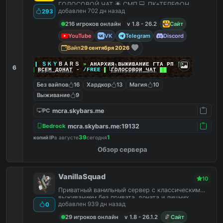
ГОЛОСОВОЙ ЧАТ 🌟 СМП 💻 ПК+ТЕЛЕФОН
добавлен 702 дн назад
293
216 игроков онлайн
v 1.8 - 26.2
Сайт
YouTube
VK
Telegram
Discord
Вайп
29 сентября 2026
|
|
|
ＳＫＹ
ＢＡＲＳ
»
АНАРХИЯ ВЫЖИВАНИЕ ГТА РП
|
|
|
6
██
ВСЕМ ДОНАТ
-
/FREE
▌
ГОЛОСОВОЙ ЧАТ
██
Без вайпов
16
Хардкор
13
Магия
10
Выживание
9
mcra.skybars.me
PC
mcra.skybars.me:19132
Bedrock
39
1
копий IP
в августе
сегодня
Обзор сервера
VanillaSquad
10
Приватный ванильный сервер с классическим
выживанием без привата, доната и лишних
добавлен 939 дн назад
0
плагинов.
29 игроков онлайн
v 1.8 - 26.1.2
Сайт