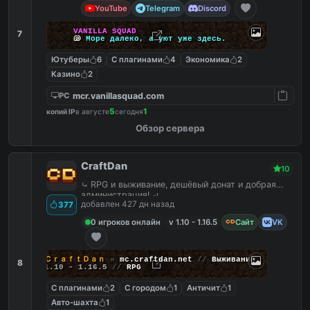
YouTube
Telegram
Discord
V
A
N
I
L
L
A
S
Q
U
A
D
7
🐚
М
о
р
е
д
а
л
е
к
о
,
а
у
ю
т
у
ж
е
з
д
е
с
ь
.
Ютуберы
6
С плагинами
4
Экономика
2
Казино
2
mcr.vanillasquad.com
PC
5
1
копий IP
в августе
сегодня
Обзор сервера
CraftDan
10
⤿ RPG и выживание, дешёвый донат и добрая
администрация! ⤾
добавлен 427 дн назад
377
0 игроков онлайн
v 1.10 - 1.16.5
Сайт
VK
ＣｒａｆｔＤａｎ
»
mc.craftdan.net
//
Выживание
8
1.10 - 1.16.5
//
RPG
С плагинами
2
С городом
1
Античит
1
Авто-шахта
1