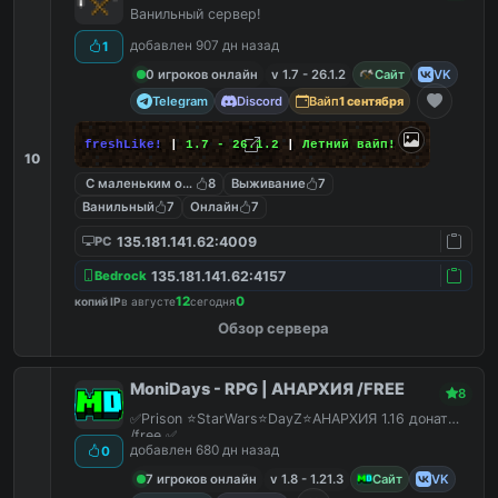
Ванильный сервер!
добавлен 907 дн назад
1
0 игроков онлайн
v 1.7 - 26.1.2
Сайт
VK
Telegram
Discord
Вайп
1 сентября
freshLike!
|
1.7 - 26.1.2
|
Летний вайп!
10
С маленьким онлайном
8
Выживание
7
Ванильный
7
Онлайн
7
135.181.141.62:4009
PC
135.181.141.62:4157
Bedrock
12
0
копий IP
в августе
сегодня
Обзор сервера
MoniDays - RPG | АНАРХИЯ /FREE
8
✅Prison ⭐StarWars⭐DayZ⭐АНАРХИЯ 1.16 донат
/free ✅
добавлен 680 дн назад
0
7 игроков онлайн
v 1.8 - 1.21.3
Сайт
VK