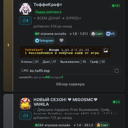
ТоффиКрафт
181
Лидер рейтинга
⭐ ВСЕМ ДОНАТ ➜ /OPPED⭐
3
добавлен 359 дн назад
0 игроков онлайн
v 1.8 - 1.21.1
Сайт
VK
Telegram
1
TᴏꜰꜰɪCʀᴀꜰᴛ
▢
Входи
1.12.2-1.21.11
❯ Расслабляйся и
получай кайф
от игры
Кланы
21
Дюп
17
Выживание
15
Гриф
12
kz.toffi.top
PC
40
1
копий IP
в августе
сегодня
Обзор сервера
НОВЫЙ СЕЗОН! ❤️ MIGOSMC❤️
23
VANILA
✅ Девушка подарки /free Выживание, Гриф,
Анария, RolePlay, Анархия, MSO 1.16.5 - 1.21.7 ✅
1
добавлен 725 дн назад
284 игроков онлайн
v 1.4 - 26.1.2
Сайт