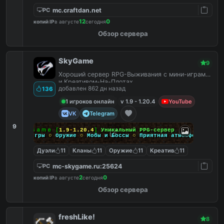
mc.craftdan.net
PC
12
0
копий IP
в августе
сегодня
Обзор сервера
SkyGame
9
Хороший сервер RPG-Выживания с мини-играми
и Креативом-На-Плотах.
добавлен 862 дн назад
136
1 игроков онлайн
v 1.9 - 1.20.4
YouTube
VK
Telegram
9
Ｓｋｙ
Ｇａｍｅ
[
1.9
-
1.20.4
]
Уникальный PPG-сервер
Мини-игры
○
Оружие
○
Мобы и Боссы
○
Приятная атмосфера
Дуэли
11
Кланы
11
Оружие
11
Креатив
11
mc-skygame.ru:25624
PC
2
0
копий IP
в августе
сегодня
Обзор сервера
freshLike!
8