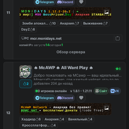
Telegram
Discord
↠
┃
ＭＯＮＩ
ＤＡＹＳ
1.12.2-26.2
┃
↞
11
[
RPG мир!
]
MSO
Boss
Prison
Day
Z
Анархия
STARBATTLE
Зомби апокалипсис
10
Анархия
7
Выживание
7
DayZ
6
mcr.monidays.net
PC
14
1
копий IP
в августе
сегодня
Обзор сервера
🔥 McAWP 🔥 All Want Play 🔥
8
Добро пожаловать на MCawp — ваш идеальный
Minecraft-сервер, где каждый найдет что-то по
добавлен 204 дн назад
2
душе!
0 игроков онлайн
v 1.8.1 - 1.21.11
Сайт
VK
Telegram
Discord
McAWP Network
- Анархия без правил!
ВОЙС ЧАТ
•
Бесплатные донаты
(/code free)
12
Хардкор
6
Анархия
4
Ванильный
4
Кроссплатформенный
4