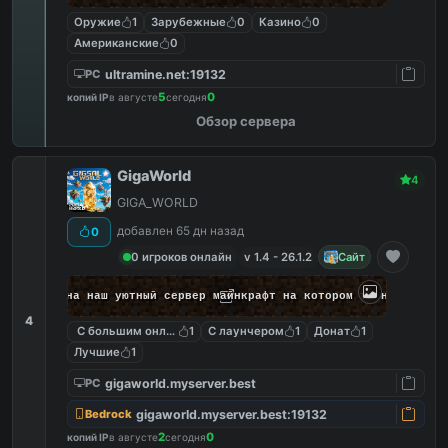
Оружие
1
Зарубежные
0
Казино
0
Американские
0
ultramine.net:19132
PC
5
0
копий IP
в августе
сегодня
Обзор сервера
GigaWorld
4
GIGA_WORLD
добавлен 65 дн назад
0
0 игроков онлайн
v 1.4 - 26.1.2
Сайт
ожаловать на наш уютный сервер майнкрафт на котором ты найдёшь 
4
С большим онлайном
1
С лаунчером
1
Донат
1
Лучшие
1
gigaworld.myserver.best
PC
gigaworld.myserver.best:19132
Bedrock
2
0
копий IP
в августе
сегодня