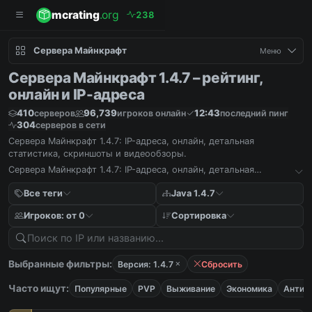
mcrating
.org
2
3
8
Сервера Майнкрафт
Меню
Сервера Майнкрафт 1.4.7 – рейтинг,
онлайн и IP-адреса
410
96,739
12:43
серверов
игроков онлайн
последний пинг
304
серверов в сети
Сервера Майнкрафт 1.4.7: IP-адреса, онлайн, детальная
статистика, скриншоты и видеообзоры.
Сервера Майнкрафт 1.4.7: IP-адреса, онлайн, детальная
статистика, скриншоты и видеообзоры.
Все теги
Java 1.4.7
Игроков: от 0
Сортировка
Выбранные фильтры:
Версия: 1.4.7
Сбросить
Часто ищут:
Популярные
PVP
Выживание
Экономика
Антич