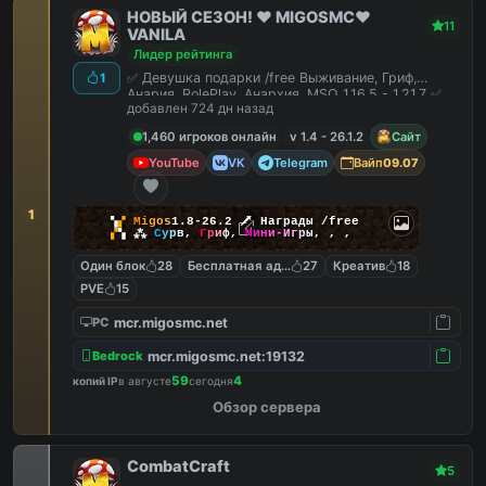
НОВЫЙ СЕЗОН! ❤️ MIGOSMC❤️
11
VANILA
Лидер рейтинга
✅ Девушка подарки /free Выживание, Гриф,
1
Анария, RolePlay, Анархия, MSO 1.16.5 - 1.21.7 ✅
добавлен 724 дн назад
1,460 игроков онлайн
v 1.4 - 26.1.2
Сайт
YouTube
VK
Telegram
Вайп
09.07
1
▚
▞
M
i
g
o
s
1.8-26.2
🗡
Награды /free
▞
▚
⁂
С
у
р
в
,
Г
р
и
ф
,
М
и
н
и
-
И
г
р
ы
,
,
,
Один блок
28
Бесплатная админка
27
Креатив
18
PVE
15
mcr.migosmc.net
PC
mcr.migosmc.net:19132
Bedrock
59
4
копий IP
в августе
сегодня
Обзор сервера
CombatCraft
5