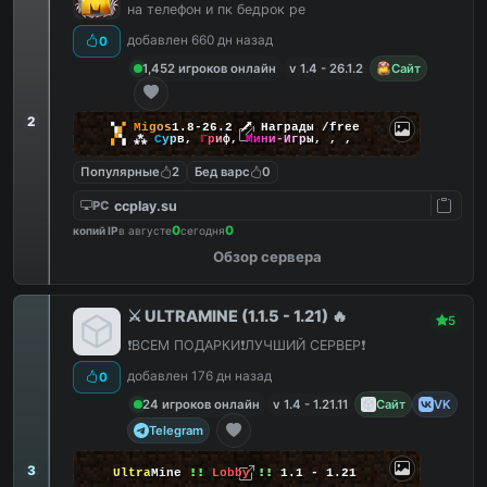
на телефон и пк бедрок pe
добавлен 660 дн назад
0
1,452 игроков онлайн
v 1.4 - 26.1.2
Сайт
2
▚
▞
M
i
g
o
s
1.8-26.2
🗡
Награды /free
▞
▚
⁂
С
у
р
в
,
Г
р
и
ф
,
М
и
н
и
-
И
г
р
ы
,
,
,
Популярные
2
Бед варс
0
ccplay.su
PC
0
0
копий IP
в августе
сегодня
Обзор сервера
⚔️ ULTRAMINE (1.1.5 - 1.21) 🔥
5
❗️ВСЕМ ПОДАРКИ❗️ЛУЧШИЙ СЕРВЕР❗️
добавлен 176 дн назад
0
24 игроков онлайн
v 1.4 - 1.21.11
Сайт
VK
Telegram
3
Ultra
Mine
!!
Lobby
!!
1.1 - 1.21