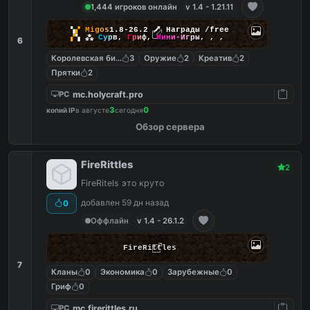
1,444 игроков онлайн
v 1.4 - 1.21.11
▚
▞
M
i
g
o
s
1.8-26.2
🗡
Награды /free
▞
▚
⁂
С
у
р
в
,
Г
р
и
ф
,
М
и
н
и
-
И
г
р
ы
,
,
,
6
Королевская битва
3
Оружие
2
Креатив
2
Прятки
2
mc.holycraft.pro
PC
3
0
копий IP
в августе
сегодня
Обзор сервера
FireRittles
2
FireRitels это круто
добавлен 59 дн назад
0
Оффлайн
v 1.4 - 26.1.2
FireRittles
7
Кланы
0
Экономика
0
Зарубежные
0
Гриф
0
mc.firerittles.ru
PC