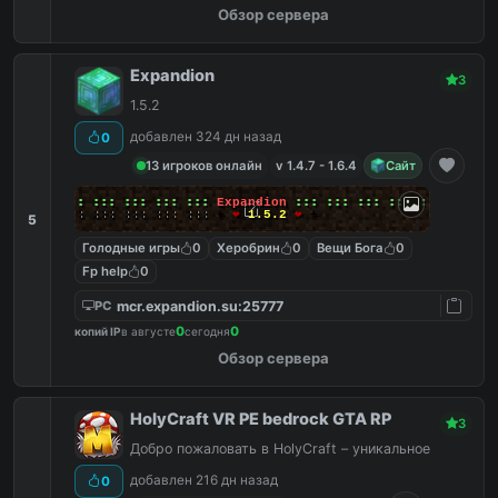
Обзор сервера
Expandion
3
1.5.2
добавлен 324 дн назад
0
13 игроков онлайн
v 1.4.7 - 1.6.4
Сайт
╔╗
:::
:::
:::
:::
:::
:::
Expandion
:::
:::
:::
:::
:::
:::
╚╝
:::
:::
:::
:::
:::
:::
+
❤
1.5.2
❤
+
5
Голодные игры
0
Херобрин
0
Вещи Бога
0
Fp help
0
mcr.expandion.su:25777
PC
0
0
копий IP
в августе
сегодня
Обзор сервера
HolyCraft VR PE bedrock GTA RP
3
Добро пожаловать в HolyCraft – уникальное
добавлен 216 дн назад
0