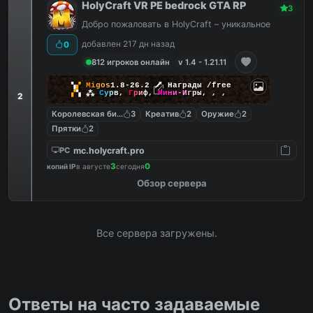
HolyCraft VR PE bedrock GTA RP
3
Добро пожаловать в HolyCraft – уникальное
добавлен 217 дн назад
0
812 игроков онлайн
v 1.4 - 1.21.11
▚
▞
M
i
g
o
s
1.8-26.2
🗡
Награды /free
▞
▚
⁂
С
у
р
в
,
Г
р
и
ф
,
М
и
н
и
-
И
г
р
ы
,
,
,
2
Королевская битва
3
Креатив
2
Оружие
2
Прятки
2
mc.holycraft.pro
PC
3
0
копий IP
в августе
сегодня
Обзор сервера
Все сервера загружены.
Ответы на часто задаваемые