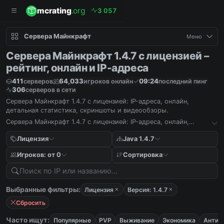
mcrating
.org
3
0
5
7
Сервера Майнкрафт
Меню
Сервера Майнкрафт 1.4.7 с лицензией –
рейтинг, онлайн и IP-адреса
411
64,033
09:24
серверов
игроков онлайн
последний пинг
306
серверов в сети
Сервера Майнкрафт 1.4.7 с лицензией: IP-адреса, онлайн,
детальная статистика, скриншоты и видеообзоры.
Сервера Майнкрафт 1.4.7 с лицензией: IP-адреса, онлайн,
детальная статистика, скриншоты и видеообзоры.
Лицензия
Java 1.4.7
Игроков: от 0
Сортировка
Выбранные фильтры:
Лицензия
Версия: 1.4.7
Сбросить
Часто ищут:
Популярные
PVP
Выживание
Экономика
Антич