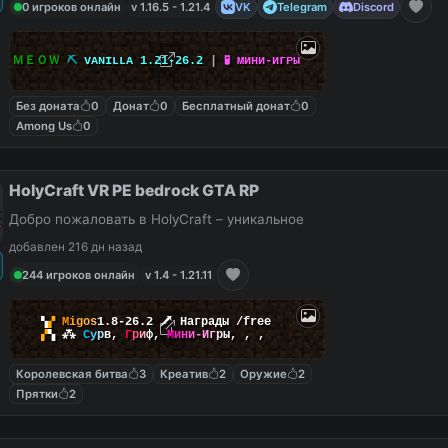
0 игроков онлайн
v 1.16.5 - 1.21.4
VK
Telegram
Discord
ＭＥＯＷ
⛏
ᴠ
ᴀ
ɴ
ɪ
ʟ
ʟ
ᴀ
1
.
2
1
-
2
6
.
2
|
🧪
ᴍ
и
ʜ
и
-
и
г
ᴘ
ы
Без доната
0
Донат
0
Бесплатный донат
0
Among Us
0
HolyCraft VR PE bedrock GTA RP
Добро пожаловать в HolyCraft – уникальное
добавлен 216 дн назад
244 игроков онлайн
v 1.4 - 1.21.11
▚
▞
M
i
g
o
s
1.8-26.2
🗡
Награды /free
▞
▚
⁂
С
у
р
в
,
Г
р
и
ф
,
М
и
н
и
-
И
г
р
ы
,
,
,
Королевская битва
3
Креатив
2
Оружие
2
Прятки
2