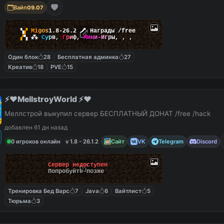
Вайп
09.07
▚
▞
M
i
g
o
s
1.8-26.2
🗡
Награды /free
▞
▚
⁂
С
у
р
в
,
Г
р
и
ф
,
М
и
н
и
-
И
г
р
ы
,
,
,
Один блок
28
Бесплатная админка
27
Креатив
18
PVE
15
⚡️❤️MellstroyWorld ⚡️❤️
Меллстрой выкупил сервер БЕСПЛАТНЫЙ ДОНАТ /free /hack
добавлен 61 дн назад
0 игроков онлайн
v 1.8 - 26.1.2
Сайт
VK
Telegram
Discord
Сервер недоступен
Попробуйте позже
Тренировка Бед Варс
7
Java
6
Вайтлист
5
Тюрьма
3