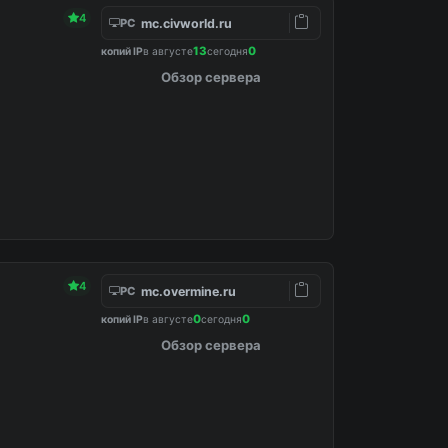
4
mc.civworld.ru
PC
13
0
копий IP
в августе
сегодня
Обзор сервера
4
mc.overmine.ru
PC
0
0
копий IP
в августе
сегодня
Обзор сервера