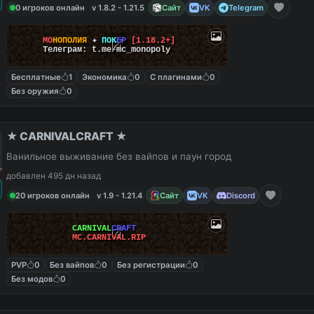
0 игроков онлайн
v 1.8.2 - 1.21.5
Сайт
VK
Telegram
М
О
Н
О
П
О
Л
И
Я
✦
П
О
К
Е
Р
[1.18.2+]
Телеграм: t.me/mc_monopoly
Бесплатные
1
Экономика
0
С плагинами
0
Без оружия
0
★ CARNIVALCRAFT ★
Ванильное выживание без вайпов и паун город
добавлен 495 дн назад
20 игроков онлайн
v 1.9 - 1.21.4
Сайт
VK
Discord
CARNIVAL
CRAFT
MC.CARNIVAL.RIP
PVP
0
Без вайпов
0
Без регистрации
0
Без модов
0