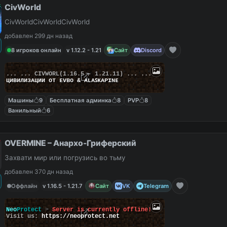
CivWorld
CivWorldCivWorldCivWorld
добавлен 299 дн назад
8 игроков онлайн
v 1.12.2 - 1.21
Сайт
Discord
... ...
C
I
V
W
O
R
L
(1.16.5 - 1.21.11) ... ...
циʙилизᴀции от ᴇᴠʙᴏ & ᴀʟᴀꜱᴋᴀᴘɪɴᴇ
Машины
9
Бесплатная админка
8
PVP
8
Ванильный
6
OVERMINE – Анархо-Гриферский
Захвати мир или погрузись во тьму
добавлен 370 дн назад
Оффлайн
v 1.16.5 - 1.21.7
Сайт
VK
Telegram
Neo
Protect
>
Server is currently offline!
Visit us:
https://neoprotect.net