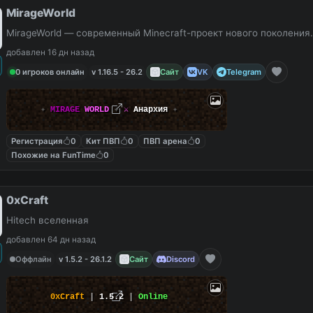
MirageWorld
MirageWorld — современный Minecraft-проект нового поколения.
добавлен 16 дн назад
0 игроков онлайн
v 1.16.5 - 26.2
Сайт
VK
Telegram
✦
MIRAGE
WORLD
✦
⚔
Анархия
✦
Регистрация
0
Кит ПВП
0
ПВП арена
0
Похожие на FunTime
0
0xCraft
Hitech вселенная
добавлен 64 дн назад
Оффлайн
v 1.5.2 - 26.1.2
Сайт
Discord
0xCraft
|
1.5.2
|
Online