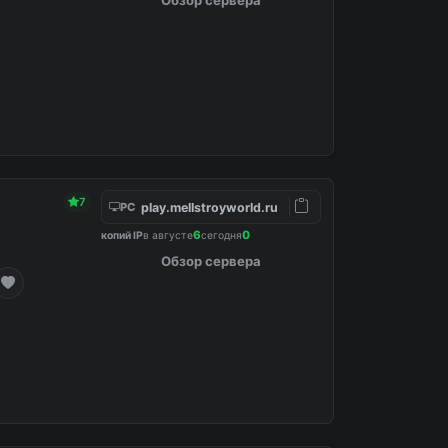
7
play.mellstroyworld.ru
PC
6
0
копий IP
в августе
сегодня
Обзор сервера