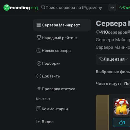
mcrating
.org
Сей
Сервера М
Сервера Майнкрафт
410
серверов
Народный рейтинг
Сервера Майнкра
Сервера Майнкра
Новые сервера
Лицензия
Подборки
Выбранные филь
Добавить
Часто ищут:
По
Проверка статуса
Контент
Комментарии
Видео
1