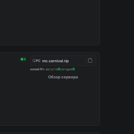
4
mc.carnival.rip
PC
0
0
копий IP
в августе
сегодня
Обзор сервера