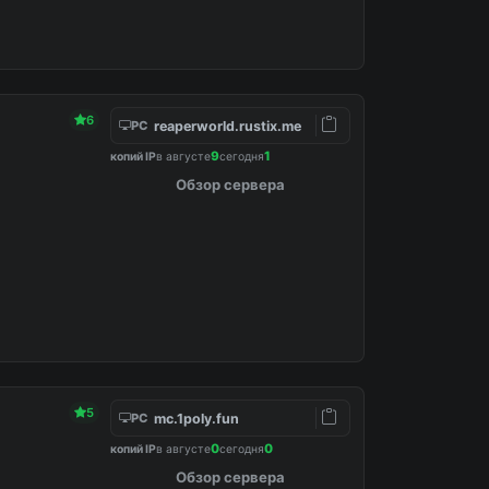
6
reaperworld.rustix.me
PC
9
1
копий IP
в августе
сегодня
Обзор сервера
5
mc.1poly.fun
PC
0
0
копий IP
в августе
сегодня
Обзор сервера