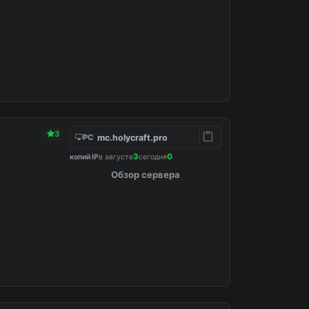
3
mc.holycraft.pro
PC
3
0
копий IP
в августе
сегодня
Обзор сервера