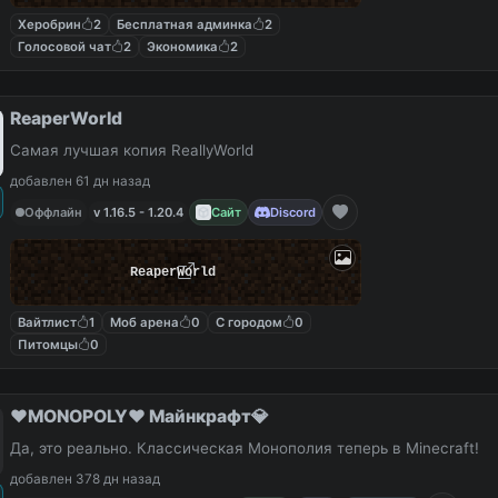
Херобрин
2
Бесплатная админка
2
Голосовой чат
2
Экономика
2
ReaperWorld
Самая лучшая копия ReallyWorld
добавлен 61 дн назад
Оффлайн
v 1.16.5 - 1.20.4
Сайт
Discord
ReaperWorld
Вайтлист
1
Моб арена
0
С городом
0
Питомцы
0
❤️MONOPOLY❤️ Майнкрафт💎
Да, это реально. Классическая Монополия теперь в Minecraft!
добавлен 378 дн назад