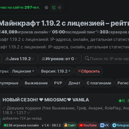
час на сайте:
2
9
7
чел.
айнкрафт 1.19.2 с лицензией – рейти
48,089
05:00
303
игроков онлайн
последний пинг
серверов 
фт 1.19.2 с лицензией: IP-адреса, онлайн, детальная стати
фт 1.19.2 с лицензией: IP-адреса, онлайн, детальная статист
Java 1.19.2
Игроков: от 0
тры:
Лицензия
Версия: 1.19.2
Сбросить
пулярные
Выживание
PVP
Донат
С плагинами
Регис
НОВЫЙ СЕЗОН! ❤️ MIGOSMC❤️ VANILA
11
✅ Девушка подарки /free Выживание, Гриф, Анария, RolePlay, А
1.16.5 - 1.21.7 ✅
добавлен 724 дн назад
236 игроков онлайн
v 1.4 - 26.1.2
Сайт
YouTube
VK
Telegra