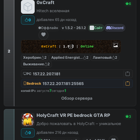
0xCraft
6
Hitech вселенная
добавлен 65 дн назад
0
Оффлайн
v 1.5.2 - 26.1.2
Сайт
Discord
0xCraft
|
1.5.2
|
Online
2
Херобрин
2
Applied Energistics 2
2
Ламповый
2
Выживание
2
157.22.207.181
PC
157.22.207.181:25565
Bedrock
7
1
копий IP
в августе
сегодня
Обзор сервера
HolyCraft VR PE bedrock GTA RP
3
Добро пожаловать в HolyCraft – уникальное
добавлен 216 дн назад
0