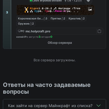
1,664 игроков онлайн
v 1.4 - 1.21.11
▚
▞
M
i
g
o
s
1.8-26.2
🗡
Награды /free
▞
▚
⁂
С
у
р
в
,
Г
р
и
ф
,
М
и
н
и
-
И
г
р
ы
,
,
,
3
Королевская битва
3
Прятки
2
Креатив
2
Оружие
2
mc.holycraft.pro
PC
3
0
копий IP
в августе
сегодня
Обзор сервера
Все сервера загружены.
Ответы на часто задаваемые
вопросы
Как зайти на сервер Майнкрафт из списка?