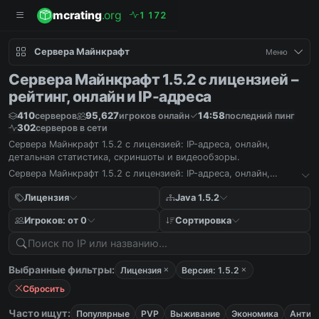
mcrating
.org
1
1
7
2
Сервера Майнкрафт
Меню
Сервера Майнкрафт 1.5.2 с лицензией –
рейтинг, онлайн и IP-адреса
410
95,627
14:58
серверов
игроков онлайн
последний пинг
302
серверов в сети
Сервера Майнкрафт 1.5.2 с лицензией: IP-адреса, онлайн,
детальная статистика, скриншоты и видеообзоры.
Сервера Майнкрафт 1.5.2 с лицензией: IP-адреса, онлайн,
детальная статистика, скриншоты и видеообзоры.
Лицензия
Java 1.5.2
Игроков: от 0
Сортировка
Выбранные фильтры:
Лицензия
Версия: 1.5.2
Сбросить
Часто ищут:
Популярные
PVP
Выживание
Экономика
Антич