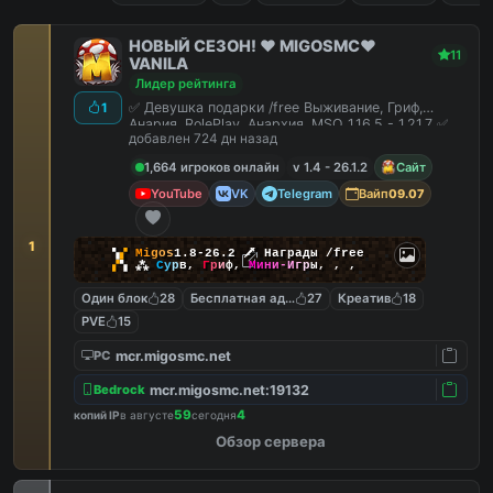
НОВЫЙ СЕЗОН! ❤️ MIGOSMC❤️
11
VANILA
Лидер рейтинга
✅ Девушка подарки /free Выживание, Гриф,
1
Анария, RolePlay, Анархия, MSO 1.16.5 - 1.21.7 ✅
добавлен 724 дн назад
1,664 игроков онлайн
v 1.4 - 26.1.2
Сайт
YouTube
VK
Telegram
Вайп
09.07
1
▚
▞
M
i
g
o
s
1.8-26.2
🗡
Награды /free
▞
▚
⁂
С
у
р
в
,
Г
р
и
ф
,
М
и
н
и
-
И
г
р
ы
,
,
,
Один блок
28
Бесплатная админка
27
Креатив
18
PVE
15
mcr.migosmc.net
PC
mcr.migosmc.net:19132
Bedrock
59
4
копий IP
в августе
сегодня
Обзор сервера