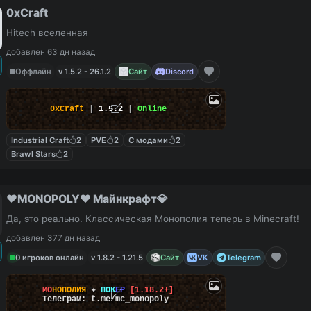
0xCraft
Hitech вселенная
добавлен 63 дн назад
Оффлайн
v 1.5.2 - 26.1.2
Сайт
Discord
0xCraft
|
1.5.2
|
Online
Industrial Craft
2
PVE
2
С модами
2
Brawl Stars
2
❤️MONOPOLY❤️ Майнкрафт💎
Да, это реально. Классическая Монополия теперь в Minecraft!
добавлен 377 дн назад
0 игроков онлайн
v 1.8.2 - 1.21.5
Сайт
VK
Telegram
М
О
Н
О
П
О
Л
И
Я
✦
П
О
К
Е
Р
[1.18.2+]
Телеграм: t.me/mc_monopoly