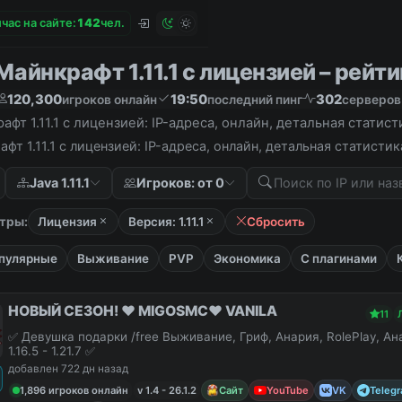
час на сайте:
1
4
2
чел.
айнкрафт 1.11.1 с лицензией – рейти
120,300
19:50
302
игроков онлайн
последний пинг
серверов
фт 1.11.1 с лицензией: IP-адреса, онлайн, детальная статис
фт 1.11.1 с лицензией: IP-адреса, онлайн, детальная статист
Java 1.11.1
Игроков: от 0
тры:
Лицензия
Версия: 1.11.1
Сбросить
пулярные
Выживание
PVP
Экономика
С плагинами
НОВЫЙ СЕЗОН! ❤️ MIGOSMC❤️ VANILA
11
✅ Девушка подарки /free Выживание, Гриф, Анария, RolePlay, А
1.16.5 - 1.21.7 ✅
добавлен 722 дн назад
1,896 игроков онлайн
v 1.4 - 26.1.2
Сайт
YouTube
VK
Teleg