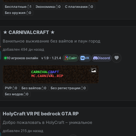
Бесплатные
1
Экономика
0
С плагинами
0
Без оружия
0
★ CARNIVALCRAFT ★
Ванильное выживание без вайпов и паун город
добавлен 494 дн назад
10 игроков онлайн
v 1.9 - 1.21.4
Сайт
VK
Discord
CARNIVAL
CRAFT
MC.CARNIVAL.RIP
PVP
0
Без вайпов
0
Без регистрации
0
Без модов
0
HolyCraft VR PE bedrock GTA RP
Добро пожаловать в HolyCraft – уникальное
добавлен 215 дн назад