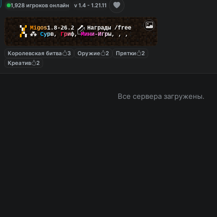
1,928 игроков онлайн
v 1.4 - 1.21.11
▚
▞
M
i
g
o
s
1.8-26.2
🗡
Награды /free
▞
▚
⁂
С
у
р
в
,
Г
р
и
ф
,
М
и
н
и
-
И
г
р
ы
,
,
,
Королевская битва
3
Оружие
2
Прятки
2
Креатив
2
Все сервера загружены.