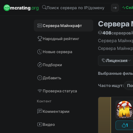
mcrating
.org
Сей
Сервера М
Сервера Майнкрафт
408
серверов
Народный рейтинг
Сервера Майнкра
Сервера Майнкра
Новые сервера
Лицензия
Подборки
Выбранные филь
Добавить
Часто ищут:
По
Проверка статуса
Контент
Комментарии
Видео
1