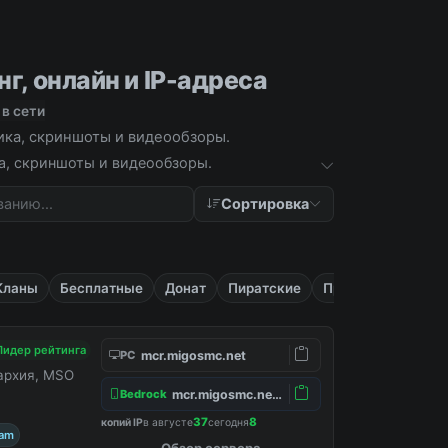
нг, онлайн и IP-адреса
 в сети
тика, скриншоты и видеообзоры.
ика, скриншоты и видеообзоры.
Сортировка
Кланы
Бесплатные
Донат
Пиратские
Приват
Лидер рейтинга
mcr.migosmc.net
PC
нархия, MSO
mcr.migosmc.net:19132
Bedrock
37
8
копий IP
в августе
сегодня
ram
Обзор сервера