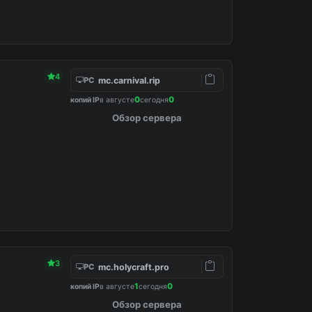
4
mc.carnival.rip
PC
0
0
копий IP
в августе
сегодня
Обзор сервера
3
mc.holycraft.pro
PC
1
0
копий IP
в августе
сегодня
Обзор сервера