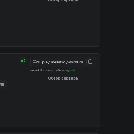
7
play.mellstroyworld.ru
PC
5
0
копий IP
в августе
сегодня
Обзор сервера