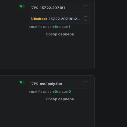
6
157.22.207.181
PC
157.22.207.181:25565
Bedrock
6
1
копий IP
в августе
сегодня
Обзор сервера
5
mc.1poly.fun
PC
0
0
копий IP
в августе
сегодня
Обзор сервера