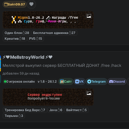
Вайп
09.07
▚
▞
M
i
g
o
s
1.8-26.2
🗡
Награды /free
▞
▚
⁂
С
у
р
в
,
Г
р
и
ф
,
М
и
н
и
-
И
г
р
ы
,
,
,
Один блок
28
Бесплатная админка
27
Креатив
18
PVE
15
⚡️❤️MellstroyWorld ⚡️❤️
Меллстрой выкупил сервер БЕСПЛАТНЫЙ ДОНАТ /free /hack
добавлен 59 дн назад
0 игроков онлайн
v 1.8 - 26.1.2
Сайт
VK
Telegram
Discord
Сервер недоступен
Попробуйте позже
Тренировка Бед Варс
7
Java
6
Вайтлист
5
Тюрьма
3