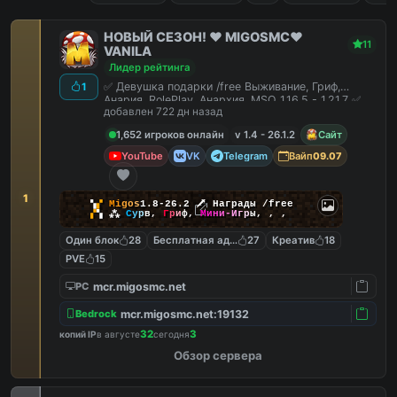
НОВЫЙ СЕЗОН! ❤️ MIGOSMC❤️
11
VANILA
Лидер рейтинга
✅ Девушка подарки /free Выживание, Гриф,
1
Анария, RolePlay, Анархия, MSO 1.16.5 - 1.21.7 ✅
добавлен 722 дн назад
1,652 игроков онлайн
v 1.4 - 26.1.2
Сайт
YouTube
VK
Telegram
Вайп
09.07
1
▚
▞
M
i
g
o
s
1.8-26.2
🗡
Награды /free
▞
▚
⁂
С
у
р
в
,
Г
р
и
ф
,
М
и
н
и
-
И
г
р
ы
,
,
,
Один блок
28
Бесплатная админка
27
Креатив
18
PVE
15
mcr.migosmc.net
PC
mcr.migosmc.net:19132
Bedrock
32
3
копий IP
в августе
сегодня
Обзор сервера