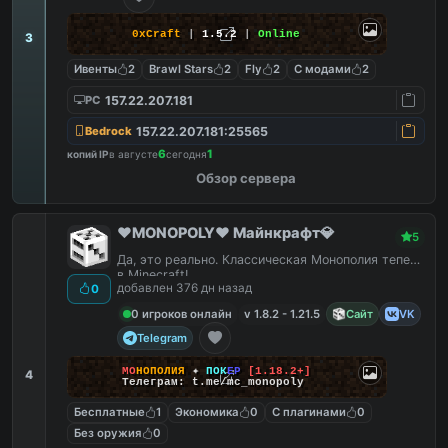
0xCraft
|
1.5.2
|
Online
3
Ивенты
2
Brawl Stars
2
Fly
2
С модами
2
157.22.207.181
PC
157.22.207.181:25565
Bedrock
6
1
копий IP
в августе
сегодня
Обзор сервера
❤️MONOPOLY❤️ Майнкрафт💎
5
Да, это реально. Классическая Монополия теперь
в Minecraft!
добавлен 376 дн назад
0
0 игроков онлайн
v 1.8.2 - 1.21.5
Сайт
VK
Telegram
М
О
Н
О
П
О
Л
И
Я
✦
П
О
К
Е
Р
[1.18.2+]
4
Телеграм: t.me/mc_monopoly
Бесплатные
1
Экономика
0
С плагинами
0
Без оружия
0