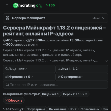
mcrating
.org
1
6
5
Сервера Майнкрафт
Меню
Сервера Майнкрафт 1.13.2 с лицензией –
рейтинг, онлайн и IP-адреса
406
92,808
13:00
серверов
игроков онлайн
последний пинг
300
серверов в сети
Сервера Майнкрафт 1.13.2 с лицензией: IP-адреса, онлайн,
детальная статистика, скриншоты и видеообзоры.
Сервера Майнкрафт 1.13.2 с лицензией: IP-адреса, онлайн,
детальная статистика, скриншоты и видеообзоры.
Лицензия
Java 1.13.2
Игроков: от 0
Сортировка
Выбранные фильтры:
Лицензия
Версия: 1.13.2
Сбросить
Часто ищут:
Популярные
Выживание
PVP
С плагинами
Экон