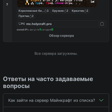
▚
▞
M
i
g
o
s
1.8-26.2
🗡
Награды /free
▞
▚
⁂
С
у
р
в
,
Г
р
и
ф
,
М
и
н
и
-
И
г
р
ы
,
,
,
7
Королевская битва
3
Оружие
2
Креатив
2
Прятки
2
mc.holycraft.pro
PC
1
0
копий IP
в августе
сегодня
Обзор сервера
Все сервера загружены.
Ответы на часто задаваемые
вопросы
Как зайти на сервер Майнкрафт из списка?