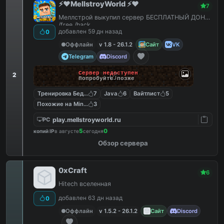
⚡️❤️MellstroyWorld ⚡️❤️
7
Меллстрой выкупил сервер БЕСПЛАТНЫЙ ДОНАТ
/free /hack
добавлен 59 дн назад
0
Оффлайн
v 1.8 - 26.1.2
Сайт
VK
Telegram
Discord
Сервер недоступен
2
Попробуйте позже
Тренировка Бед Варс
7
Java
6
Вайтлист
5
Похожие на MineShield
3
play.mellstroyworld.ru
PC
5
0
копий IP
в августе
сегодня
Обзор сервера
0xCraft
6
Hitech вселенная
добавлен 63 дн назад
0
Оффлайн
v 1.5.2 - 26.1.2
Сайт
Discord