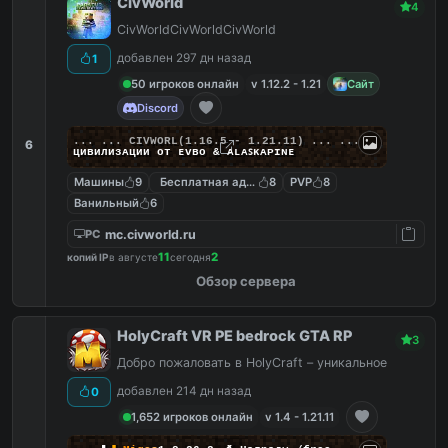
CivWorld
4
CivWorldCivWorldCivWorld
добавлен 297 дн назад
1
50 игроков онлайн
v 1.12.2 - 1.21
Сайт
Discord
... ...
C
I
V
W
O
R
L
(1.16.5 - 1.21.11) ... ...
6
циʙилизᴀции от ᴇᴠʙᴏ & ᴀʟᴀꜱᴋᴀᴘɪɴᴇ
Машины
9
Бесплатная админка
8
PVP
8
Ванильный
6
mc.civworld.ru
PC
11
2
копий IP
в августе
сегодня
Обзор сервера
HolyCraft VR PE bedrock GTA RP
3
Добро пожаловать в HolyCraft – уникальное
добавлен 214 дн назад
0
1,652 игроков онлайн
v 1.4 - 1.21.11