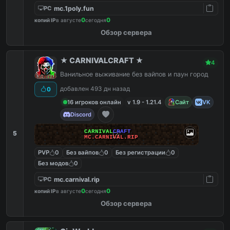
mc.1poly.fun
PC
0
0
копий IP
в августе
сегодня
Обзор сервера
★ CARNIVALCRAFT ★
4
Ванильное выживание без вайпов и паун город
добавлен 493 дн назад
0
16 игроков онлайн
v 1.9 - 1.21.4
Сайт
VK
Discord
CARNIVAL
CRAFT
5
MC.CARNIVAL.RIP
PVP
0
Без вайпов
0
Без регистрации
0
Без модов
0
mc.carnival.rip
PC
0
0
копий IP
в августе
сегодня
Обзор сервера