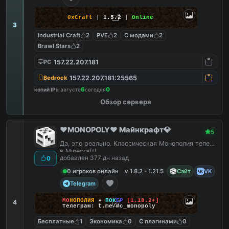
0xCraft
|
1.5.2
|
Online
3
Industrial Craft
2
PVE
2
С модами
2
Brawl Stars
2
157.22.207.181
PC
157.22.207.181:25565
Bedrock
6
0
копий IP
в августе
сегодня
Обзор сервера
❤️MONOPOLY❤️ Майнкрафт💎
5
Да, это реально. Классическая Монополия теперь
в Minecraft!
добавлен 377 дн назад
0
0 игроков онлайн
v 1.8.2 - 1.21.5
Сайт
VK
Telegram
М
О
Н
О
П
О
Л
И
Я
✦
П
О
К
Е
Р
[1.18.2+]
4
Телеграм: t.me/mc_monopoly
Бесплатные
1
Экономика
0
С плагинами
0