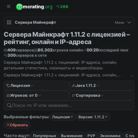
mcrating
.org
2
6
6
Сервера Майнкрафт
Меню
Сервера Майнкрафт 1.11.2 с лицензией –
рейтинг, онлайн и IP-адреса
409
80,302
00:20
серверов
игроков онлайн
последний пинг
300
серверов в сети
Сервера Майнкрафт 1.11.2 с лицензией: IP-адреса, онлайн,
детальная статистика, скриншоты и видеообзоры.
Сервера Майнкрафт 1.11.2 с лицензией: IP-адреса, онлайн,
детальная статистика, скриншоты и видеообзоры.
Лицензия
Java 1.11.2
Игроков: от 0
Сортировка
Выбранные фильтры:
Лицензия
Версия: 1.11.2
Сбросить
Часто ищут:
Популярные
Выживание
PVP
Экономика
С пла