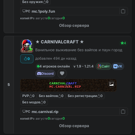
Без оружия
0
mc.1poly.fun
PC
0
0
копий IP
в августе
сегодня
Обзор сервера
★ CARNIVALCRAFT ★
4
Ванильное выживание без вайпов и паун город
добавлен 494 дн назад
0
4 игроков онлайн
v 1.9 - 1.21.4
Сайт
VK
Discord
CARNIVAL
CRAFT
5
MC.CARNIVAL.RIP
PVP
0
Без вайпов
0
Без регистрации
0
Без модов
0
mc.carnival.rip
PC
0
0
копий IP
в августе
сегодня
Обзор сервера