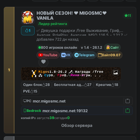
НОВЫЙ СЕЗОН! ❤️ MIGOSMC❤️
11
VANILA
Лидер рейтинга
✅ Девушка подарки /free Выживание, Гриф,
1
Анария, RolePlay, Анархия, MSO 1.16.5 - 1.21.7 ✅
добавлен 722 дн назад
800 игроков онлайн
v 1.4 - 26.1.2
Сайт
YouTube
VK
Telegram
Вайп
09.07
1
▚
▞
M
i
g
o
s
1.8-26.2
🗡
Награды /free
▞
▚
⁂
С
у
р
в
,
Г
р
и
ф
,
М
и
н
и
-
И
г
р
ы
,
,
,
Один блок
28
Бесплатная админка
27
Креатив
18
PVE
15
mcr.migosmc.net
PC
mcr.migosmc.net:19132
Bedrock
39
0
копий IP
в августе
сегодня
Обзор сервера