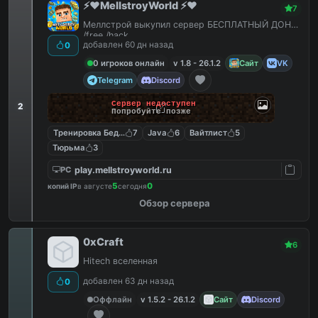
⚡️❤️MellstroyWorld ⚡️❤️
7
Меллстрой выкупил сервер БЕСПЛАТНЫЙ ДОНАТ
/free /hack
добавлен 60 дн назад
0
0 игроков онлайн
v 1.8 - 26.1.2
Сайт
VK
Telegram
Discord
Сервер недоступен
2
Попробуйте позже
Тренировка Бед Варс
7
Java
6
Вайтлист
5
Тюрьма
3
play.mellstroyworld.ru
PC
5
0
копий IP
в августе
сегодня
Обзор сервера
0xCraft
6
Hitech вселенная
добавлен 63 дн назад
0
Оффлайн
v 1.5.2 - 26.1.2
Сайт
Discord