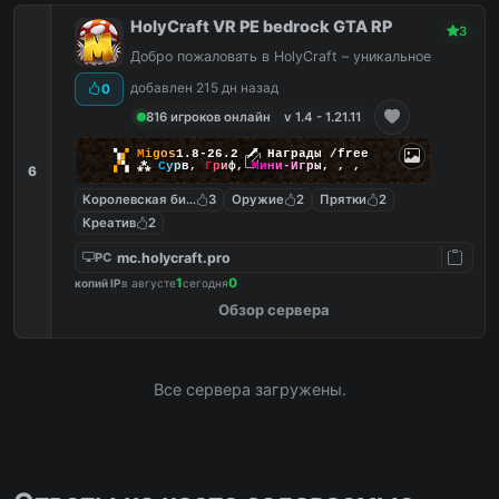
HolyCraft VR PE bedrock GTA RP
3
Добро пожаловать в HolyCraft – уникальное
добавлен 215 дн назад
0
816 игроков онлайн
v 1.4 - 1.21.11
▚
▞
M
i
g
o
s
1.8-26.2
🗡
Награды /free
▞
▚
⁂
С
у
р
в
,
Г
р
и
ф
,
М
и
н
и
-
И
г
р
ы
,
,
,
6
Королевская битва
3
Оружие
2
Прятки
2
Креатив
2
mc.holycraft.pro
PC
1
0
копий IP
в августе
сегодня
Обзор сервера
Все сервера загружены.