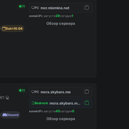
11
mcr.mixmine.net
PC
29
1
копий IP
в августе
сегодня
Обзор сервера
Вайп
10.06
11
mcra.skybars.me
PC
МП 💻
mcra.skybars.me:19132
Bedrock
45
0
копий IP
в августе
сегодня
Discord
Обзор сервера