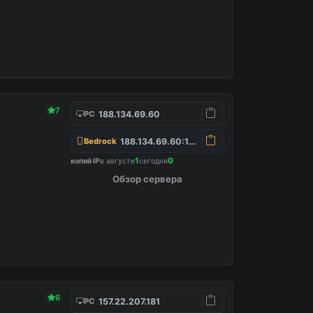
7
188.134.69.60
PC
188.134.69.60:19132
Bedrock
1
0
копий IP
в августе
сегодня
Обзор сервера
6
157.22.207.181
PC