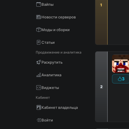
Вайпы
1
Новости серверов
Моды и сборки
Статьи
Продвижение и аналитика
Раскрутить
Аналитика
3
2
Виджеты
D
Кабинет
В
Кабинет владельца
Войти