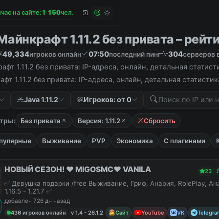
час на сайте:
1
1
5
0
чел.
айнкрафт 1.11.2 без привата – рейти
49,334
07:50
304
игроков онлайн
последний пинг
серверов 
фт 1.11.2 без привата: IP-адреса, онлайн, детальная статис
фт 1.11.2 без привата: IP-адреса, онлайн, детальная статист
Java 1.11.2
Игроков: от 0
тры:
Без привата
Версия: 1.11.2
Сбросить
пулярные
Выживание
PVP
Экономика
С плагинами
НОВЫЙ СЕЗОН! ❤️ MIGOSMC❤️ VANILA
23
✅ Девушка подарки /free Выживание, Гриф, Анария, RolePlay, А
1.16.5 - 1.21.7 ✅
добавлен 726 дн назад
436 игроков онлайн
v 1.4 - 26.1.2
Сайт
YouTube
VK
Telegra