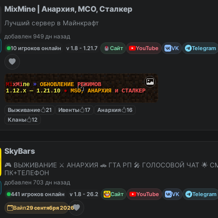
MixMine | Анархия, МСО, Сталкер
Лучший сервер в Майнкрафт
добавлен 949 дн назад
10 игроков онлайн
v 1.8 - 1.21.7
Сайт
YouTube
VK
Telegram
M
i
x
M
i
n
e
»
О
Б
Н
О
В
Л
Е
Н
И
Е
Р
Е
Ж
И
М
О
В
1.12.x — 1.21.10
●
M
S
O
,
А
Н
А
Р
Х
И
Я
и
С
Т
А
Л
К
Е
Р
Выживание
21
Ивенты
17
Анархия
16
Кланы
12
SkyBars
🎮 ВЫЖИВАНИЕ ⚔️ АНАРХИЯ 🚗 ГТА РП 🎤 ГОЛОСОВОЙ ЧАТ 🌟 С
ПК+ТЕЛЕФОН
добавлен 703 дн назад
441 игроков онлайн
v 1.8 - 26.2
Сайт
YouTube
VK
Telegram
Вайп
29 сентября 2026