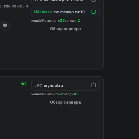
, где каждый
mc.mcawp.ru:19132
Bedrock
35
2
копий IP
в августе
сегодня
Обзор сервера
7
cryndel.ru
PC
3
0
копий IP
в августе
сегодня
Обзор сервера