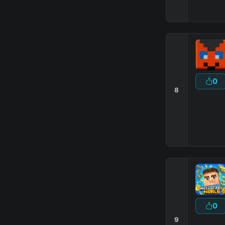
0
8
the minecraft feature that makes b
0
9