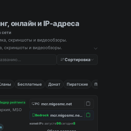
нг, онлайн и IP-адреса
в сети
тика, скриншоты и видеообзоры.
ика, скриншоты и видеообзоры.
Сортировка
Кланы
Бесплатные
Донат
Пиратские
Приват
Лидер рейтинга
mcr.migosmc.net
PC
нархия, MSO
mcr.migosmc.net:19132
Bedrock
96
8
копий IP
в августе
сегодня
m
Обзор сервера