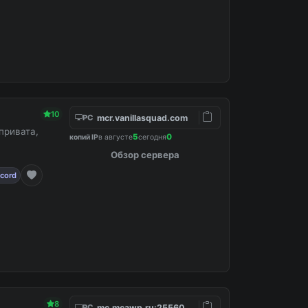
10
mcr.vanillasquad.com
PC
привата,
5
0
копий IP
в августе
сегодня
Обзор сервера
scord
8
mc.mcawp.ru:25560
PC