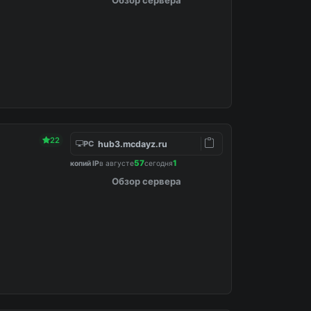
22
hub3.mcdayz.ru
PC
57
1
копий IP
в августе
сегодня
Обзор сервера