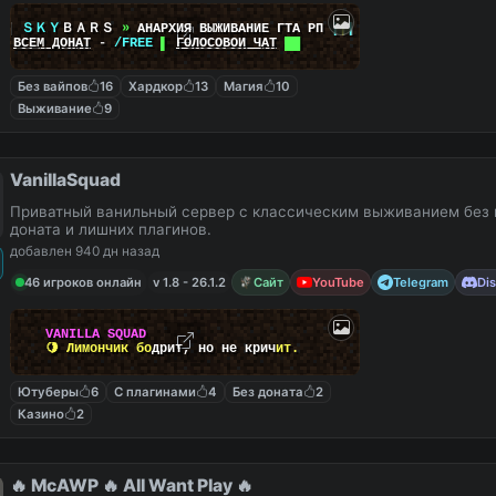
|
|
ＳＫＹ
ＢＡＲＳ
»
АНАРХИЯ ВЫЖИВАНИЕ ГТА РП
|
|
|
██
ВСЕМ ДОНАТ
-
/FREE
▌
ГОЛОСОВОЙ ЧАТ
██
Без вайпов
16
Хардкор
13
Магия
10
Выживание
9
VanillaSquad
Приватный ванильный сервер с классическим выживанием без 
доната и лишних плагинов.
добавлен 940 дн назад
46 игроков онлайн
v 1.8 - 26.1.2
Сайт
YouTube
Telegram
Di
V
A
N
I
L
L
A
S
Q
U
A
D
🍋
Л
и
м
о
н
ч
и
к
б
о
д
р
и
т
,
н
о
н
е
к
р
и
ч
и
т
.
Ютуберы
6
С плагинами
4
Без доната
2
Казино
2
🔥 McAWP 🔥 All Want Play 🔥