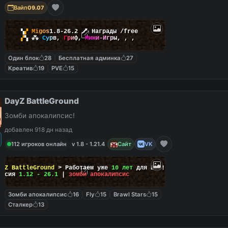
Вайп
09.07
▚
▞
M
i
g
o
s
1.8-26.2
🗡
Награды /free
▞
▚
⁂
С
у
р
в
,
Г
р
и
ф
,
М
и
н
и
-
И
г
р
ы
,
,
,
Один блок
28
Бесплатная админка
27
Креатив
19
PVE
15
DayZ BattleGround
Зомби апокалипсис!
добавлен 918 дн назад
112 игроков онлайн
v 1.8 - 1.21.4
Сайт
VK
ayZ BattleGround
> Работаем уже
10 лет
для Вас!
ерсия
1.12 - 26.1
|
зомби апокалипсис
Зомби апокалипсис
16
Fly
15
Brawl Stars
15
Сталкер
13