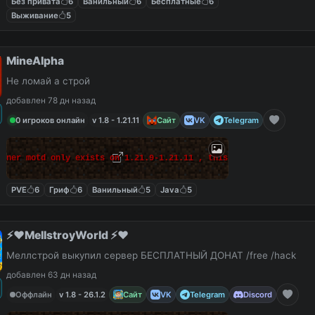
Без привата
6
Ванильный
6
Бесплатные
6
Выживание
5
MineAlpha
Не ломай а строй
добавлен 78 дн назад
0 игроков онлайн
v 1.8 - 1.21.11
Сайт
VK
Telegram
anner motd only exists on 1.21.9-1.21.11 , this massage can be e
PVE
6
Гриф
6
Ванильный
5
Java
5
⚡️❤️MellstroyWorld ⚡️❤️
Меллстрой выкупил сервер БЕСПЛАТНЫЙ ДОНАТ /free /hack
добавлен 63 дн назад
Оффлайн
v 1.8 - 26.1.2
Сайт
VK
Telegram
Discord