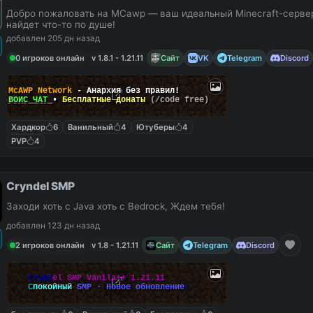
Добро пожаловать на MCawp — ваш идеальный Minecraft-сервер
найдет что-то по душе!
добавлен 205 дн назад
0 игроков онлайн
v 1.8.1 - 1.21.11
Сайт
VK
Telegram
Discord
McAWP Network
- Анархия без правил!
ВОЙС ЧАТ
•
Бесплатные донаты
(/code free)
Хардкор
6
Ванильный
4
Ютуберы
4
PVP
4
Cryndel SMP
Заходи хоть с Java хоть с Bedrock, Ждем тебя!
добавлен 123 дн назад
2 игроков онлайн
v 1.8 - 1.21.11
Сайт
Telegram
Discord
C
r
y
n
d
e
l
S
M
P
V
a
n
i
l
a
+
+
1
.
2
1
.
1
1
С
п
о
к
о
й
н
ы
й
S
M
P
·
Н
о
в
о
е
о
б
н
о
в
л
е
н
и
е
!