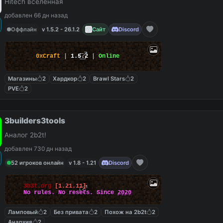
Hitech вселенная
добавлен 66 дн назад
Оффлайн
v 1.5.2 - 26.1.2
Сайт
Discord
0xCraft
|
1.5.2
|
Online
Магазины
2
Хардкор
2
Brawl Stars
2
PVE
2
3builders3tools
Аналог 2b2t!
добавлен 730 дн назад
52 игроков онлайн
v 1.8 - 1.21
Discord
3b3t.org
[1.21.11]
No rules. No resets. Since
2020
Ламповый
2
Без привата
2
Похож на 2b2t
2
Анархия
2