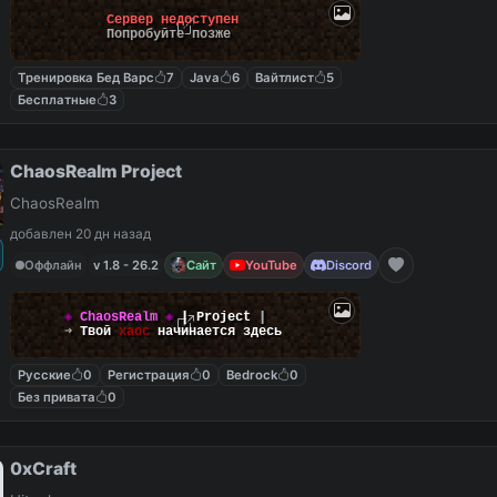
Сервер недоступен
Попробуйте позже
Тренировка Бед Варс
7
Java
6
Вайтлист
5
Бесплатные
3
ChaosRealm Project
ChaosRealm
добавлен 20 дн назад
Оффлайн
v 1.8 - 26.2
Сайт
YouTube
Discord
◈
ChaosRealm
◈
┃ Project
┃
➜
Твой
хаос
начинается здесь
Русские
0
Регистрация
0
Bedrock
0
Без привата
0
0xCraft