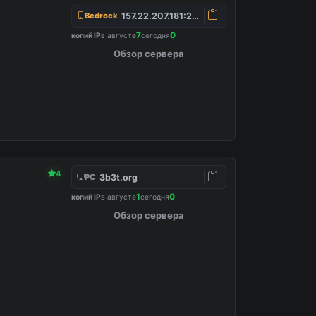
157.22.207.181:25565
Bedrock
7
0
копий IP
в августе
сегодня
Обзор сервера
4
3b3t.org
PC
1
0
копий IP
в августе
сегодня
Обзор сервера