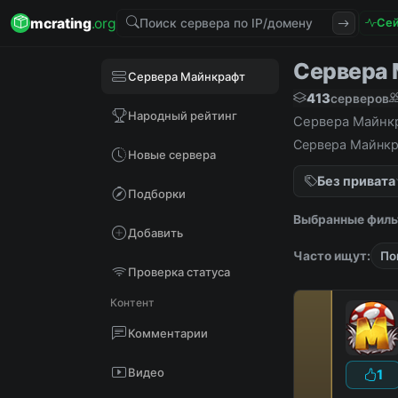
mcrating
.org
Сей
Сервера М
Сервера Майнкрафт
413
серверов
Народный рейтинг
Сервера Майнкра
Сервера Майнкра
Новые сервера
Без привата
Подборки
Выбранные филь
Добавить
Часто ищут:
По
Проверка статуса
Контент
Комментарии
Видео
1