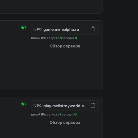
7
game.minealpha.ru
PC
8
0
копий IP
в августе
сегодня
Обзор сервера
dited in config.
7
play.mellstroyworld.ru
PC
7
0
копий IP
в августе
сегодня
Обзор сервера