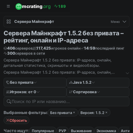
mcrating
.org
1
8
9
Сервера Майнкрафт
Меню
Сервера Майнкрафт 1.5.2 без привата –
рейтинг, онлайн и IP-адреса
406
117,425
14:59
серверов
игроков онлайн
последний пинг
300
серверов в сети
Сервера Майнкрафт 1.5.2 без привата: IP-адреса, онлайн,
детальная статистика, скриншоты и видеообзоры.
Сервера Майнкрафт 1.5.2 без привата: IP-адреса, онлайн,
детальная статистика, скриншоты и видеообзоры.
Без привата
Java 1.5.2
Игроков: от 0
Сортировка
Выбранные фильтры:
Без привата
Версия: 1.5.2
Сбросить
Часто ищут:
Популярные
PVP
Выживание
Экономика
Антич