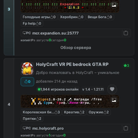
╔╗
:::
:::
:::
:::
:::
:::
Expandion
:::
:::
:::
:::
:::
:::
╚╝
:::
:::
:::
:::
:::
:::
+
❤
1.5.2
❤
+
3
Голодные игры
0
Херобрин
0
Вещи Бога
0
Fp help
0
mcr.expandion.su:25777
PC
0
0
копий IP
в августе
сегодня
Обзор сервера
HolyCraft VR PE bedrock GTA RP
3
Добро пожаловать в HolyCraft – уникальное
добавлен 214 дн назад
0
1,944 игроков онлайн
v 1.4 - 1.21.11
▚
▞
M
i
g
o
s
1.8-26.2
🗡
Награды /free
▞
▚
⁂
С
у
р
в
,
Г
р
и
ф
,
М
и
н
и
-
И
г
р
ы
,
,
,
4
Королевская битва
3
Креатив
2
Оружие
2
Прятки
2
mc.holycraft.pro
PC
1
0
копий IP
в августе
сегодня