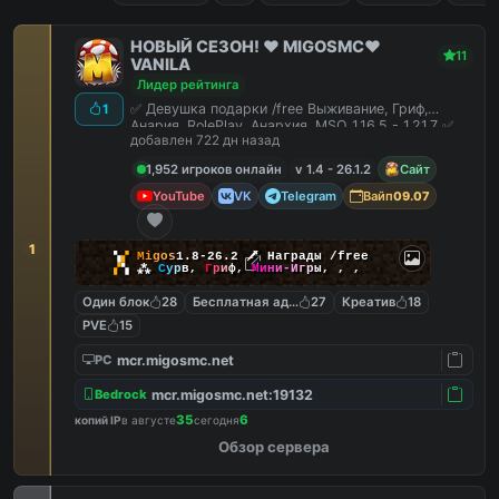
НОВЫЙ СЕЗОН! ❤️ MIGOSMC❤️
11
VANILA
Лидер рейтинга
✅ Девушка подарки /free Выживание, Гриф,
1
Анария, RolePlay, Анархия, MSO 1.16.5 - 1.21.7 ✅
добавлен 722 дн назад
1,952 игроков онлайн
v 1.4 - 26.1.2
Сайт
YouTube
VK
Telegram
Вайп
09.07
1
▚
▞
M
i
g
o
s
1.8-26.2
🗡
Награды /free
▞
▚
⁂
С
у
р
в
,
Г
р
и
ф
,
М
и
н
и
-
И
г
р
ы
,
,
,
Один блок
28
Бесплатная админка
27
Креатив
18
PVE
15
mcr.migosmc.net
PC
mcr.migosmc.net:19132
Bedrock
35
6
копий IP
в августе
сегодня
Обзор сервера