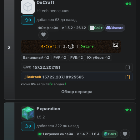
0xCraft
6
Hitech вселенная
добавлен 63 дн назад
0
Оффлайн
v 1.5.2 - 26.1.2
Сайт
Discord
0xCraft
|
1.5.2
|
Online
2
Ванильный
2
PVP
2
PVE
2
Ютуберы
2
157.22.207.181
PC
157.22.207.181:25565
Bedrock
6
1
копий IP
в августе
сегодня
Обзор сервера
Expandion
3
1.5.2
добавлен 322 дн назад
0
11 игроков онлайн
v 1.4.7 - 1.6.4
Сайт