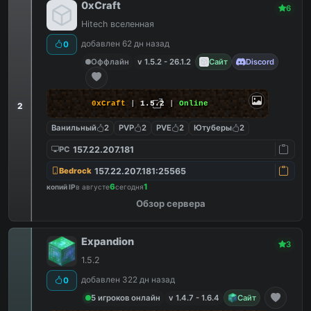
0xCraft
6
Hitech вселенная
добавлен 62 дн назад
0
Оффлайн
v 1.5.2 - 26.1.2
Сайт
Discord
0xCraft
|
1.5.2
|
Online
2
Ванильный
2
PVP
2
PVE
2
Ютуберы
2
157.22.207.181
PC
157.22.207.181:25565
Bedrock
6
1
копий IP
в августе
сегодня
Обзор сервера
Expandion
3
1.5.2
добавлен 322 дн назад
0
5 игроков онлайн
v 1.4.7 - 1.6.4
Сайт