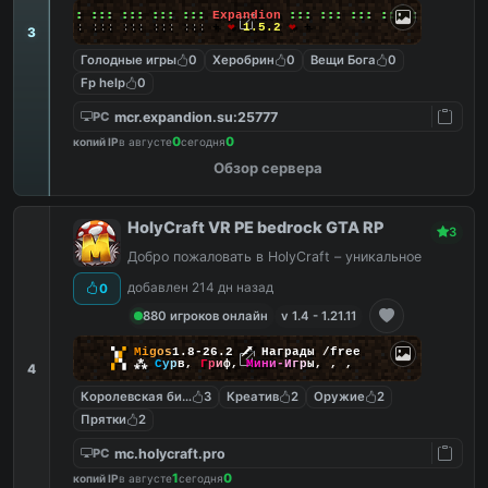
╔╗
:::
:::
:::
:::
:::
:::
Expandion
:::
:::
:::
:::
:::
:::
╚╝
:::
:::
:::
:::
:::
:::
+
❤
1.5.2
❤
+
3
Голодные игры
0
Херобрин
0
Вещи Бога
0
Fp help
0
mcr.expandion.su:25777
PC
0
0
копий IP
в августе
сегодня
Обзор сервера
HolyCraft VR PE bedrock GTA RP
3
Добро пожаловать в HolyCraft – уникальное
добавлен 214 дн назад
0
880 игроков онлайн
v 1.4 - 1.21.11
▚
▞
M
i
g
o
s
1.8-26.2
🗡
Награды /free
▞
▚
⁂
С
у
р
в
,
Г
р
и
ф
,
М
и
н
и
-
И
г
р
ы
,
,
,
4
Королевская битва
3
Креатив
2
Оружие
2
Прятки
2
mc.holycraft.pro
PC
1
0
копий IP
в августе
сегодня