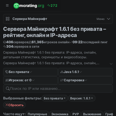
mcrating
.org
2
7
2
Сервера Майнкрафт
Меню
Сервера Майнкрафт 1.6.1 без привата –
рейтинг, онлайн и IP-адреса
406
61,365
09:22
серверов
игроков онлайн
последний пинг
304
серверов в сети
Сервера Майнкрафт 1.6.1 без привата: IP-адреса, онлайн,
детальная статистика, скриншоты и видеообзоры.
Сервера Майнкрафт 1.6.1 без привата: IP-адреса, онлайн,
детальная статистика, скриншоты и видеообзоры.
Без привата
Java 1.6.1
Игроков: от 0
Сортировка
Выбранные фильтры:
Без привата
Версия: 1.6.1
Сбросить
Часто ищут:
Популярные
Экономика
PVP
Выживание
Гриф