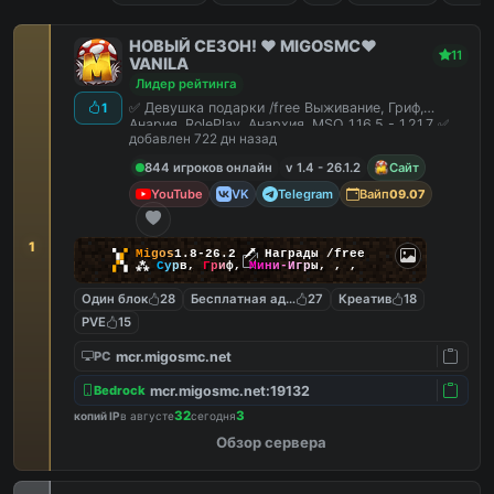
НОВЫЙ СЕЗОН! ❤️ MIGOSMC❤️
11
VANILA
Лидер рейтинга
✅ Девушка подарки /free Выживание, Гриф,
1
Анария, RolePlay, Анархия, MSO 1.16.5 - 1.21.7 ✅
добавлен 722 дн назад
844 игроков онлайн
v 1.4 - 26.1.2
Сайт
YouTube
VK
Telegram
Вайп
09.07
1
▚
▞
M
i
g
o
s
1.8-26.2
🗡
Награды /free
▞
▚
⁂
С
у
р
в
,
Г
р
и
ф
,
М
и
н
и
-
И
г
р
ы
,
,
,
Один блок
28
Бесплатная админка
27
Креатив
18
PVE
15
mcr.migosmc.net
PC
mcr.migosmc.net:19132
Bedrock
32
3
копий IP
в августе
сегодня
Обзор сервера