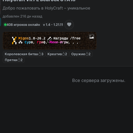
Добро пожаловать в HolyCraft – уникальное
добавлен 216 дн назад
408 игроков онлайн
v 1.4 - 1.21.11
▚
▞
M
i
g
o
s
1.8-26.2
🗡
Награды /free
▞
▚
⁂
С
у
р
в
,
Г
р
и
ф
,
М
и
н
и
-
И
г
р
ы
,
,
,
Королевская битва
3
Креатив
2
Оружие
2
Прятки
2
Все сервера загружены.