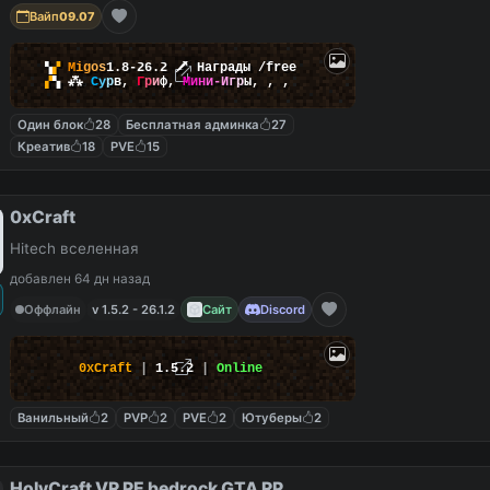
Вайп
09.07
▚
▞
M
i
g
o
s
1.8-26.2
🗡
Награды /free
▞
▚
⁂
С
у
р
в
,
Г
р
и
ф
,
М
и
н
и
-
И
г
р
ы
,
,
,
Один блок
28
Бесплатная админка
27
Креатив
18
PVE
15
0xCraft
Hitech вселенная
добавлен 64 дн назад
Оффлайн
v 1.5.2 - 26.1.2
Сайт
Discord
0xCraft
|
1.5.2
|
Online
Ванильный
2
PVP
2
PVE
2
Ютуберы
2
HolyCraft VR PE bedrock GTA RP