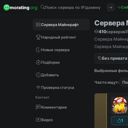
mcrating
.org
Сей
Сервера М
Сервера Майнкрафт
410
серверов
Народный рейтинг
Сервера Майнкра
Сервера Майнкра
Новые сервера
Без привата
Подборки
Выбранные филь
Добавить
Часто ищут:
По
Проверка статуса
Контент
Комментарии
Видео
1