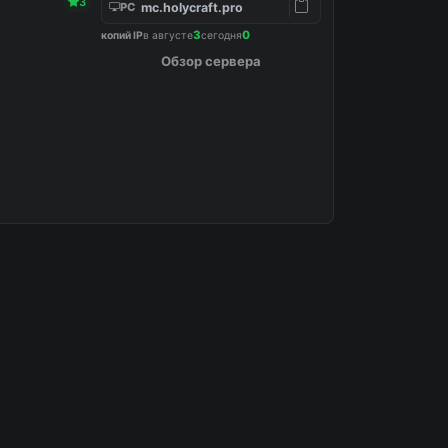
3
mc.holycraft.pro
PC
3
0
копий IP
в августе
сегодня
Обзор сервера