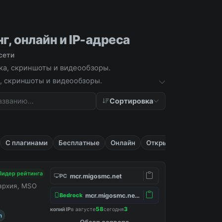
г, онлайн и IP-адреса
сети
ика, скриншоты и видеообзоры.
ка, скриншоты и видеообзоры.
Сортировка
С плагинами
Бесплатные
Онлайн
Открытые
Лидер рейтинга
mcr.migosmc.net
PC
нархия, MSO
mcr.migosmc.net:19132
Bedrock
58
3
копий IP
в августе
сегодня
m
Обзор сервера