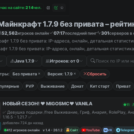
час на сайте:
2
1
4
чел.
айнкрафт 1.7.9 без привата – рейтин
52,562
07:17
301
игроков онлайн
последний пинг
серверов в 
фт 1.7.9 без привата: IP-адреса, онлайн, детальная статист
фт 1.7.9 без привата: IP-адреса, онлайн, детальная статисти
Java 1.7.9
Игроков: от 0
тры:
Без привата
Версия: 1.7.9
Сбросить
пулярные
PVP
Выживание
Донат
Кит старт
Приват
НОВЫЙ СЕЗОН! ❤️ MIGOSMC❤️ VANILA
11
✅ Девушка подарки /free Выживание, Гриф, Анария, RolePlay, А
1.16.5 - 1.21.7 ✅
добавлен 724 дн назад
412 игроков онлайн
v 1.4 - 26.1.2
Сайт
YouTube
VK
Telegra