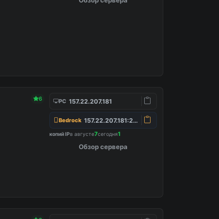
6
157.22.207.181
PC
157.22.207.181:25565
Bedrock
7
1
копий IP
в августе
сегодня
Обзор сервера