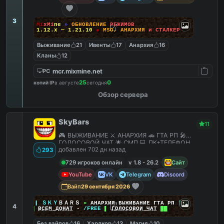
3
M
i
x
M
i
n
e
»
О
Б
Н
О
В
Л
Е
Н
И
Е
Р
Е
Ж
И
М
О
В
1.12.x — 1.21.10
●
M
S
O
,
А
Н
А
Р
Х
И
Я
и
С
Т
А
Л
К
Е
Р
Выживание
21
Ивенты
17
Анархия
16
Кланы
12
mcr.mixmine.net
PC
25
0
копий IP
в августе
сегодня
Обзор сервера
SkyBars
11
🎮 ВЫЖИВАНИЕ ⚔️ АНАРХИЯ 🚗 ГТА РП 🎤
ГОЛОСОВОЙ ЧАТ 🌟 СМП 💻 ПК+ТЕЛЕФОН
добавлен 702 дн назад
293
729 игроков онлайн
v 1.8 - 26.2
Сайт
YouTube
VK
Telegram
Discord
Вайп
29 сентября 2026
|
|
|
ＳＫＹ
ＢＡＲＳ
»
АНАРХИЯ ВЫЖИВАНИЕ ГТА РП
|
|
|
4
██
ВСЕМ ДОНАТ
-
/FREE
▌
ГОЛОСОВОЙ ЧАТ
██
Без вайпов
16
Хардкор
13
Магия
10