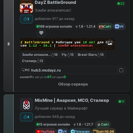
DayZ BattleGround
22
Зомби апокалипсис!
добавлен 917 дн назад
3
168 игроков онлайн
v 1.8 - 1.21.4
Сайт
VK
DayZ BattleGround
> Работаем уже
10 лет
для Вас!
2
Версия
1.12 - 26.1
|
зомби апокалипсис
Зомби апокалипсис
16
Fly
15
Brawl Stars
15
Сталкер
13
hub3.mcdayz.ru
PC
47
0
копий IP
в августе
сегодня
Обзор сервера
MixMine | Анархия, МСО, Сталкер
11
Лучший сервер в Майнкрафт
добавлен 948 дн назад
4
15 игроков онлайн
v 1.8 - 1.21.7
Сайт
YouTube
VK
Telegram
Вайп
10.06