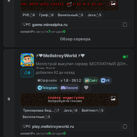
8
 makes banner motd only exists on 1.21.9-1.21.11 , this massage 
PVE
6
Гриф
6
Ванильный
5
Java
5
game.minealpha.ru
PC
7
0
копий IP
в августе
сегодня
Обзор сервера
⚡️❤️MellstroyWorld ⚡️❤️
7
Меллстрой выкупил сервер БЕСПЛАТНЫЙ ДОНАТ
/free /hack
добавлен 62 дн назад
0
Оффлайн
v 1.8 - 26.1.2
Сайт
VK
Telegram
Discord
Сервер недоступен
9
Попробуйте позже
Тренировка Бед Варс
7
Java
6
Вайтлист
5
Бесплатные
3
play.mellstroyworld.ru
PC
6
0
копий IP
в августе
сегодня