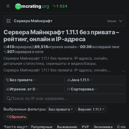
mcrating
.org
1
0
2
4
Сервера Майнкрафт
Меню
Сервера Майнкрафт 1.11.1 без привата –
рейтинг, онлайн и IP-адреса
410
89,518
00:36
серверов
игроков онлайн
последний пинг
307
серверов в сети
Сервера Майнкрафт 1.11.1 без привата: IP-адреса, онлайн,
детальная статистика, скриншоты и видеообзоры.
Сервера Майнкрафт 1.11.1 без привата: IP-адреса, онлайн,
детальная статистика, скриншоты и видеообзоры.
Без привата
Java 1.11.1
Игроков: от 0
Сортировка
Выбранные фильтры:
Без привата
Версия: 1.11.1
Сбросить
Часто ищут:
Популярные
Выживание
PVP
Экономика
С пла