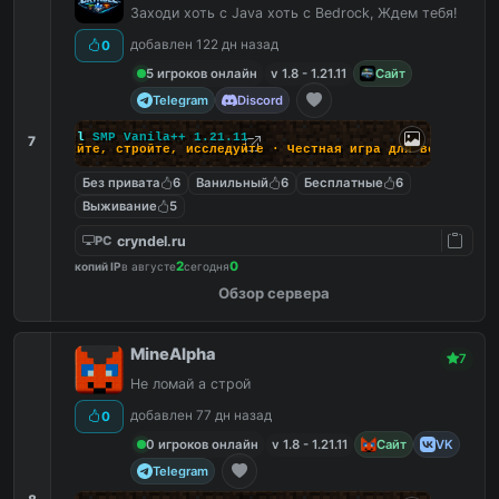
Заходи хоть с Java хоть с Bedrock, Ждем тебя!
добавлен 122 дн назад
0
5 игроков онлайн
v 1.8 - 1.21.11
Сайт
Telegram
Discord
C
r
y
n
d
e
l
S
M
P
V
a
n
i
l
a
+
+
1
.
2
1
.
1
1
7
В
ы
ж
и
в
а
й
т
е
,
с
т
р
о
й
т
е
,
и
с
с
л
е
д
у
й
т
е
·
Ч
е
с
т
н
а
я
и
г
р
а
д
л
я
в
с
е
х
Без привата
6
Ванильный
6
Бесплатные
6
Выживание
5
cryndel.ru
PC
2
0
копий IP
в августе
сегодня
Обзор сервера
MineAlpha
7
Не ломай а строй
добавлен 77 дн назад
0
0 игроков онлайн
v 1.8 - 1.21.11
Сайт
VK
Telegram