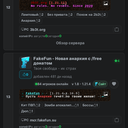
3b3t.org
[1.21.11]
No rules. No resets. Since
2020
12
Ламповый
2
Без привата
2
Похож на 2b2t
2
Анархия
2
3b3t.org
PC
0
0
копий IP
в августе
сегодня
Обзор сервера
FakeFun - Новая анархия с /free
4
донатом
Твоя свобода - их страх
0
добавлен 481 дн назад
84 игроков онлайн
v 1.8 - 1.21.4
Сайт
╔
⚔
FakeFun
⚔
▪
[1.21.4-1.16.5]
13
╚
➵
Пусть
Анархия
течёт по твоим жилам!
-]
--
Кит ПВП
2
Зомби апокалипсис
1
Боссы
1
Дюп
1
mcr.fakefun.su
PC
2
0
копий IP
в августе
сегодня