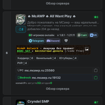
Обзор сервера
🔥 McAWP 🔥 All Want Play 🔥
8
Добро пожаловать на MCawp — ваш идеальный
Minecraft-сервер, где каждый найдет что-то по
добавлен 204 дн назад
2
душе!
0 игроков онлайн
v 1.8.1 - 1.21.11
Сайт
VK
Telegram
Discord
McAWP Network
- Анархия без правил!
ВОЙС ЧАТ
•
Бесплатные донаты
(/code free)
6
Хардкор
6
Ванильный
4
Ютуберы
4
PVP
4
mc.mcawp.ru:25560
PC
mc.mcawp.ru:19132
Bedrock
32
0
копий IP
в августе
сегодня
Обзор сервера
Cryndel SMP
7