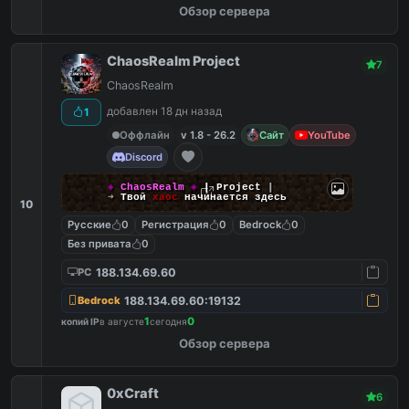
Обзор сервера
ChaosRealm Project
7
ChaosRealm
добавлен 18 дн назад
1
Оффлайн
v 1.8 - 26.2
Сайт
YouTube
Discord
◈
ChaosRealm
◈
┃ Project
┃
➜
Твой
хаос
начинается здесь
10
Русские
0
Регистрация
0
Bedrock
0
Без привата
0
188.134.69.60
PC
188.134.69.60:19132
Bedrock
1
0
копий IP
в августе
сегодня
Обзор сервера
0xCraft
6