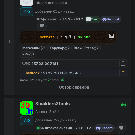
Hitech вселенная
добавлен 65 дн назад
0
Оффлайн
v 1.5.2 - 26.1.2
Сайт
Discord
0xCraft
|
1.5.2
|
Online
11
Магазины
2
Хардкор
2
Brawl Stars
2
PVE
2
157.22.207.181
PC
157.22.207.181:25565
Bedrock
7
0
копий IP
в августе
сегодня
Обзор сервера
3builders3tools
4
Аналог 2b2t!
добавлен 729 дн назад
0
64 игроков онлайн
v 1.8 - 1.21
Discord