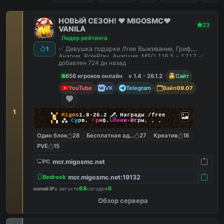
НОВЫЙ СЕЗОН! ❤️ MIGOSMC❤️
23
VANILA
Лидер рейтинга
✅ Девушка подарки /free Выживание, Гриф,
1
Анария, RolePlay, Анархия, MSO 1.16.5 - 1.21.7 ✅
добавлен 724 дн назад
856 игроков онлайн
v 1.4 - 26.1.2
Сайт
YouTube
VK
Telegram
Вайп
09.07
1
▚
▞
M
i
g
o
s
1.8-26.2
🗡
Награды /free
▞
▚
⁂
С
у
р
в
,
Г
р
и
ф
,
М
и
н
и
-
И
г
р
ы
,
,
,
Один блок
28
Бесплатная админка
27
Креатив
18
PVE
15
mcr.migosmc.net
PC
mcr.migosmc.net:19132
Bedrock
68
0
копий IP
в августе
сегодня
Обзор сервера