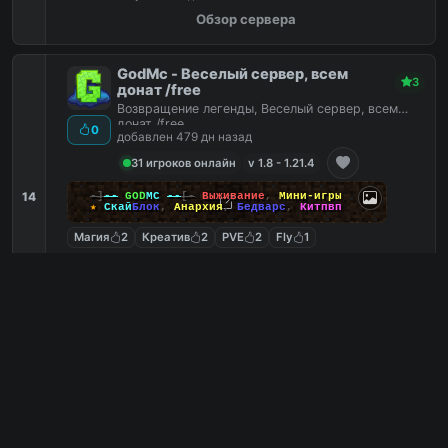
Обзор сервера
GodMc - Веселый сервер, всем
3
донат /free
Возвращение легенды, Веселый сервер, всем
донат /free
0
добавлен 479 дн назад
31 игроков онлайн
v 1.8 - 1.21.4
14
-]
--
GOD
MC
--
[-
Выживание
,
Мини-игры
★
Скай
Блок
,
Анархия
,
Бедварс
,
Китпвп
Магия
2
Креатив
2
PVE
2
Fly
1
mcr.godmc.ru
PC
1
0
копий IP
в августе
сегодня
Обзор сервера
HolyCraft VR PE bedrock GTA RP
3
Добро пожаловать в HolyCraft – уникальное
добавлен 217 дн назад
0