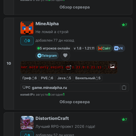
Обзор сервера
MineAlpha
7
Не ломай а строй
добавлен 77 дн назад
0
5 игроков онлайн
v 1.8 - 1.21.11
Сайт
VK
Telegram
10
 makes banner motd only exists on 1.21.9-1.21.11 , this massage 
Гриф
6
PVE
6
Java
5
Ванильный
5
game.minealpha.ru
PC
8
1
копий IP
в августе
сегодня
Обзор сервера
DistortionCraft
7
Лучший RPG-проект 2026 года!
добавлен 52 дн назад
9