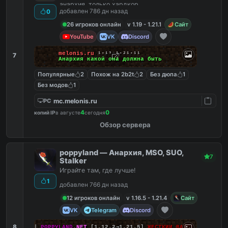
анархия, только хардкор
добавлен 786 дн назад
0
26 игроков онлайн
v 1.19 - 1.21.1
Сайт
YouTube
VK
Discord
melonis.ru
¹⋅¹⁹
⁻
¹⋅²¹⋅¹¹
7
Анархия какой она должна быть
Популярные
2
Похож на 2b2t
2
Без дюпа
1
Без модов
1
mc.melonis.ru
PC
4
0
копий IP
в августе
сегодня
Обзор сервера
poppyland — Анархия, MSO, SUO,
7
Stalker
Играйте там, где лучше!
1
добавлен 766 дн назад
12 игроков онлайн
v 1.16.5 - 1.21.4
Сайт
VK
Telegram
Discord
8
|||
POPPYLAND.
NET
[1.12.2-1.21.5]
ЖЕСТКИЙ ВАЙП!