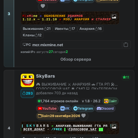
3
M
i
x
M
i
n
e
»
О
Б
Н
О
В
Л
Е
Н
И
Е
Р
Е
Ж
И
М
О
В
1.12.x — 1.21.10
●
M
S
O
,
А
Н
А
Р
Х
И
Я
и
С
Т
А
Л
К
Е
Р
Выживание
21
Ивенты
17
Анархия
16
Кланы
12
mcr.mixmine.net
PC
27
2
копий IP
в августе
сегодня
Обзор сервера
SkyBars
11
🎮 ВЫЖИВАНИЕ ⚔️ АНАРХИЯ 🚗 ГТА РП 🎤
ГОЛОСОВОЙ ЧАТ 🌟 СМП 💻 ПК+ТЕЛЕФОН
добавлен 703 дн назад
293
1,764 игроков онлайн
v 1.8 - 26.2
Сайт
YouTube
VK
Telegram
Discord
Вайп
29 сентября 2026
|
|
|
ＳＫＹ
ＢＡＲＳ
»
АНАРХИЯ ВЫЖИВАНИЕ ГТА РП
|
|
|
4
██
ВСЕМ ДОНАТ
-
/FREE
▌
ГОЛОСОВОЙ ЧАТ
██