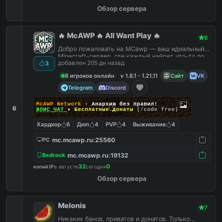
Обзор сервера
🔥 McAWP 🔥 All Want Play 🔥
8
Добро пожаловать на MCawp — ваш идеальный
Minecraft-сервер, где каждый найдет что-то по
добавлен 205 дн назад
3
душе!
8 игроков онлайн
v 1.8.1 - 1.21.11
Сайт
VK
Telegram
Discord
McAWP Network
- Анархия без правил!
6
ВОЙС ЧАТ
•
Бесплатные донаты
(/code free)
Хардкор
6
Дюп
4
PVP
4
Выживание
4
mc.mcawp.ru:25560
PC
mc.mcawp.ru:19132
Bedrock
32
0
копий IP
в августе
сегодня
Обзор сервера
Melonis
7
Никаких банов, приватов и донатов. Только