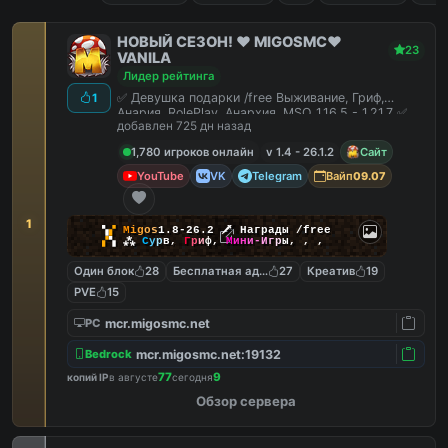
НОВЫЙ СЕЗОН! ❤️ MIGOSMC❤️
23
VANILA
Лидер рейтинга
✅ Девушка подарки /free Выживание, Гриф,
1
Анария, RolePlay, Анархия, MSO 1.16.5 - 1.21.7 ✅
добавлен 725 дн назад
1,780 игроков онлайн
v 1.4 - 26.1.2
Сайт
YouTube
VK
Telegram
Вайп
09.07
1
▚
▞
M
i
g
o
s
1.8-26.2
🗡
Награды /free
▞
▚
⁂
С
у
р
в
,
Г
р
и
ф
,
М
и
н
и
-
И
г
р
ы
,
,
,
Один блок
28
Бесплатная админка
27
Креатив
19
PVE
15
mcr.migosmc.net
PC
mcr.migosmc.net:19132
Bedrock
77
9
копий IP
в августе
сегодня
Обзор сервера