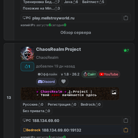
Тренировка Бед Варс
7
Java
6
Вайтлист
5
Похожие на MineShield
3
play.mellstroyworld.ru
PC
6
0
копий IP
в августе
сегодня
Обзор сервера
ChaosRealm Project
7
ChaosRealm
добавлен 19 дн назад
1
Оффлайн
v 1.8 - 26.2
Сайт
YouTube
Discord
◈
ChaosRealm
◈
┃ Project
┃
➜
Твой
хаос
начинается здесь
13
Русские
0
Регистрация
0
Bedrock
0
Без привата
0
188.134.69.60
PC
188.134.69.60:19132
Bedrock
1
0
копий IP
в августе
сегодня