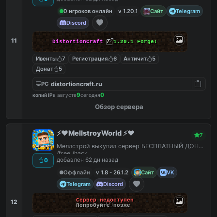
0 игроков онлайн
v 1.20.1
Сайт
Telegram
Discord
11
DistortionCraft
/
1.20.1 Forge!
Ивенты
7
Регистрация
6
Античит
5
Донат
5
distortioncraft.ru
PC
9
0
копий IP
в августе
сегодня
Обзор сервера
⚡️❤️MellstroyWorld ⚡️❤️
7
Меллстрой выкупил сервер БЕСПЛАТНЫЙ ДОНАТ
/free /hack
добавлен 62 дн назад
0
Оффлайн
v 1.8 - 26.1.2
Сайт
VK
Telegram
Discord
Сервер недоступен
12
Попробуйте позже