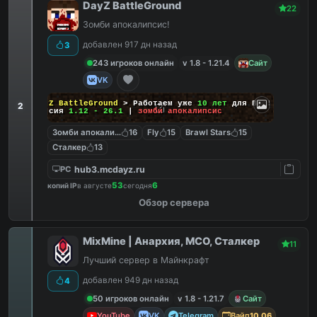
DayZ BattleGround
22
Зомби апокалипсис!
добавлен 917 дн назад
3
243 игроков онлайн
v 1.8 - 1.21.4
Сайт
VK
DayZ BattleGround
> Работаем уже
10 лет
для Вас!
2
Версия
1.12 - 26.1
|
зомби апокалипсис
Зомби апокалипсис
16
Fly
15
Brawl Stars
15
Сталкер
13
hub3.mcdayz.ru
PC
53
6
копий IP
в августе
сегодня
Обзор сервера
MixMine | Анархия, МСО, Сталкер
11
Лучший сервер в Майнкрафт
добавлен 949 дн назад
4
50 игроков онлайн
v 1.8 - 1.21.7
Сайт
YouTube
VK
Telegram
Вайп
10.06