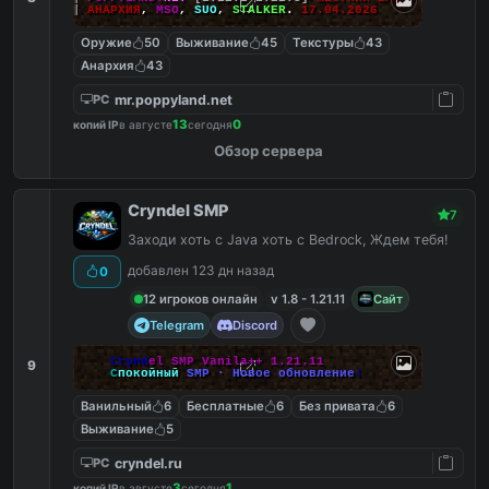
|||
АНАРХИЯ
,
MSO
,
SUO
,
STALKER
.
17.04.2026
Оружие
50
Выживание
45
Текстуры
43
Анархия
43
mr.poppyland.net
PC
13
0
копий IP
в августе
сегодня
Обзор сервера
Cryndel SMP
7
Заходи хоть с Java хоть с Bedrock, Ждем тебя!
добавлен 123 дн назад
0
12 игроков онлайн
v 1.8 - 1.21.11
Сайт
Telegram
Discord
C
r
y
n
d
e
l
S
M
P
V
a
n
i
l
a
+
+
1
.
2
1
.
1
1
9
С
п
о
к
о
й
н
ы
й
S
M
P
·
Н
о
в
о
е
о
б
н
о
в
л
е
н
и
е
!
Ванильный
6
Бесплатные
6
Без привата
6
Выживание
5
cryndel.ru
PC
3
1
копий IP
в августе
сегодня