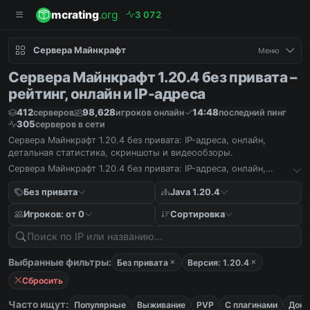
mcrating
.org
3
0
7
2
Сервера Майнкрафт
Меню
Сервера Майнкрафт 1.20.4 без привата –
рейтинг, онлайн и IP-адреса
412
98,628
14:48
серверов
игроков онлайн
последний пинг
305
серверов в сети
Сервера Майнкрафт 1.20.4 без привата: IP-адреса, онлайн,
детальная статистика, скриншоты и видеообзоры.
Сервера Майнкрафт 1.20.4 без привата: IP-адреса, онлайн,
детальная статистика, скриншоты и видеообзоры.
Без привата
Java 1.20.4
Игроков: от 0
Сортировка
Выбранные фильтры:
Без привата
Версия: 1.20.4
Сбросить
Часто ищут:
Популярные
Выживание
PVP
С плагинами
Дона