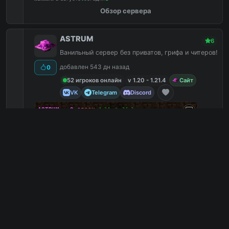
Обзор сервера
ASTRUM
6
Ванильный сервер без приватов, грифа и читеров!
добавлен 543 дн назад
0
52 игроков онлайн
v 1.20 - 1.21.4
Сайт
VK
Telegram
Discord
☄
A
S
T
R
U
M
-
9
ᴄ
ᴇ
з
ᴏ
ʜ
¹‧²¹ ⁻ ²⁶‧²
14
⏵
Обʜᴏʙлᴇʜиᴇ дᴏ 26.2 (ᴄᴇᴘʜыᴇ ᴋубы и пᴇщᴇᴘы)
⏴
Ивенты
5
Ютуберы
5
Ванильный
3
Выживание
2
mc.astrums.pro
PC
2
1
копий IP
в августе
сегодня
Обзор сервера
💊 ShizCraft | Vanilla+ 💊
6
ShizCraft - дай волю своей шизе