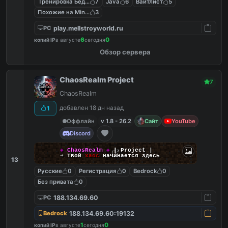
Тренировка Бед Варс
7
Java
6
Вайтлист
5
Похожие на MineShield
3
play.mellstroyworld.ru
PC
6
0
копий IP
в августе
сегодня
Обзор сервера
ChaosRealm Project
7
ChaosRealm
добавлен 18 дн назад
1
Оффлайн
v 1.8 - 26.2
Сайт
YouTube
Discord
◈
ChaosRealm
◈
┃ Project
┃
➜
Твой
хаос
начинается здесь
13
Русские
0
Регистрация
0
Bedrock
0
Без привата
0
188.134.69.60
PC
188.134.69.60:19132
Bedrock
1
0
копий IP
в августе
сегодня