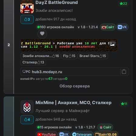
DayZ BattleGround
22
Зомби апокалипсис!
добавлен 917 дн назад
3
160 игроков онлайн
v 1.8 - 1.21.4
Сайт
VK
DayZ BattleGround
> Работаем уже
10 лет
для Вас!
2
Версия
1.12 - 26.1
|
зомби апокалипсис
Зомби апокалипсис
16
Fly
15
Brawl Stars
15
Сталкер
13
hub3.mcdayz.ru
PC
47
0
копий IP
в августе
сегодня
Обзор сервера
MixMine | Анархия, МСО, Сталкер
11
Лучший сервер в Майнкрафт
добавлен 948 дн назад
4
15 игроков онлайн
v 1.8 - 1.21.7
Сайт
YouTube
VK
Telegram
Вайп
10.06