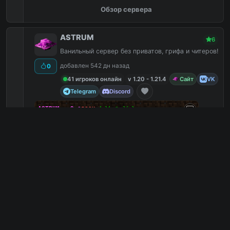
Обзор сервера
ASTRUM
6
Ванильный сервер без приватов, грифа и читеров!
добавлен 542 дн назад
0
41 игроков онлайн
v 1.20 - 1.21.4
Сайт
VK
Telegram
Discord
☄
A
S
T
R
U
M
-
9
ᴄ
ᴇ
з
ᴏ
ʜ
¹‧²¹ ⁻ ²⁶‧²
14
⏵
Обʜᴏʙлᴇʜиᴇ дᴏ 26.2 (ᴄᴇᴘʜыᴇ ᴋубы и пᴇщᴇᴘы)
⏴
Ивенты
5
Ютуберы
5
Ванильный
3
Выживание
2
mc.astrums.pro
PC
1
0
копий IP
в августе
сегодня
Обзор сервера
💊 ShizCraft | Vanilla+ 💊
6
ShizCraft - дай волю своей шизе