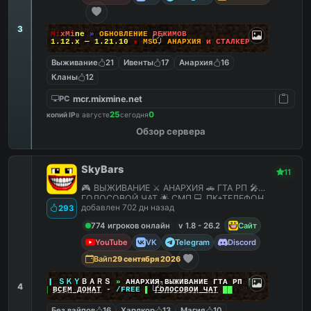
3
M
i
x
M
i
n
e
»
О
Б
Н
О
В
Л
Е
Н
И
Е
Р
Е
Ж
И
М
О
В
1.12.x — 1.21.10
●
M
S
O
,
А
Н
А
Р
Х
И
Я
и
С
Т
А
Л
К
Е
Р
Выживание
21
Ивенты
17
Анархия
16
Кланы
12
mcr.mixmine.net
PC
25
0
копий IP
в августе
сегодня
Обзор сервера
SkyBars
11
🎮 ВЫЖИВАНИЕ ⚔️ АНАРХИЯ 🚗 ГТА РП 🎤
ГОЛОСОВОЙ ЧАТ 🌟 СМП 💻 ПК+ТЕЛЕФОН
добавлен 702 дн назад
293
774 игроков онлайн
v 1.8 - 26.2
Сайт
YouTube
VK
Telegram
Discord
Вайп
29 сентября 2026
|
|
|
ＳＫＹ
ＢＡＲＳ
»
АНАРХИЯ ВЫЖИВАНИЕ ГТА РП
|
|
|
4
██
ВСЕМ ДОНАТ
-
/FREE
▌
ГОЛОСОВОЙ ЧАТ
██
Без вайпов
16
Хардкор
13
Магия
10