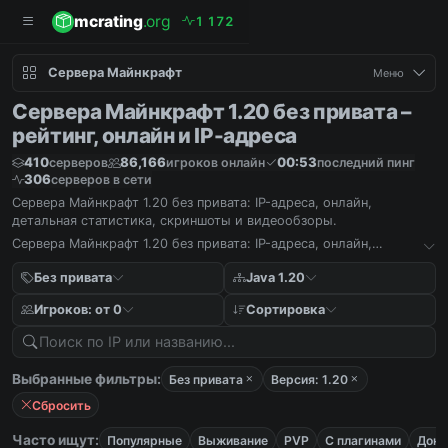
mcrating
.org
1
1
7
2
Сервера Майнкрафт
Меню
Сервера Майнкрафт 1.20 без привата –
рейтинг, онлайн и IP-адреса
410
86,166
00:53
серверов
игроков онлайн
последний пинг
306
серверов в сети
Сервера Майнкрафт 1.20 без привата: IP-адреса, онлайн,
детальная статистика, скриншоты и видеообзоры.
Сервера Майнкрафт 1.20 без привата: IP-адреса, онлайн,
детальная статистика, скриншоты и видеообзоры.
Без привата
Java 1.20
Игроков: от 0
Сортировка
Выбранные фильтры:
Без привата
Версия: 1.20
Сбросить
Часто ищут:
Популярные
Выживание
PVP
С плагинами
Дона