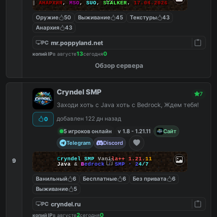
|||
АНАРХИЯ
,
MSO
,
SUO
,
STALKER
.
17.04.2026
Оружие
50
Выживание
45
Текстуры
43
Анархия
43
mr.poppyland.net
PC
13
0
копий IP
в августе
сегодня
Обзор сервера
Cryndel SMP
7
Заходи хоть с Java хоть с Bedrock, Ждем тебя!
добавлен 122 дн назад
0
5 игроков онлайн
v 1.8 - 1.21.11
Сайт
Telegram
Discord
C
r
y
n
d
e
l
S
M
P
V
a
n
i
l
a
+
+
1
.
2
1
.
1
1
9
J
a
v
a
&
B
e
d
r
o
c
k
·
S
M
P
·
2
4
/
7
Ванильный
6
Бесплатные
6
Без привата
6
Выживание
5
cryndel.ru
PC
2
0
копий IP
в августе
сегодня