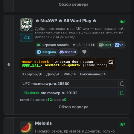
Обзор сервера
🔥 McAWP 🔥 All Want Play 🔥
8
Добро пожаловать на MCawp — ваш идеальный
Minecraft-сервер, где каждый найдет что-то по
добавлен 204 дн назад
2
душе!
0 игроков онлайн
v 1.8.1 - 1.21.11
Сайт
VK
Telegram
Discord
McAWP Network
- Анархия без правил!
6
ВОЙС ЧАТ
•
Бесплатные донаты
(/code free)
Хардкор
6
Дюп
4
PVP
4
Выживание
4
mc.mcawp.ru:25560
PC
mc.mcawp.ru:19132
Bedrock
32
0
копий IP
в августе
сегодня
Обзор сервера
Melonis
7
Никаких банов, приватов и донатов. Только