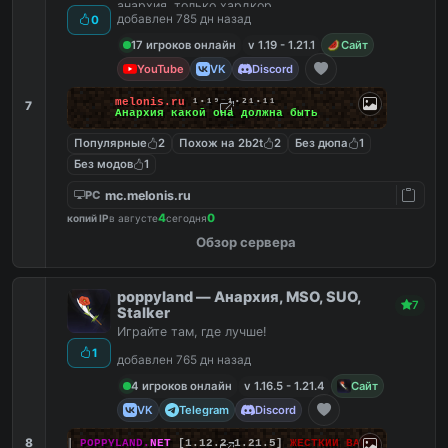
анархия, только хардкор
добавлен 785 дн назад
0
17 игроков онлайн
v 1.19 - 1.21.1
Сайт
YouTube
VK
Discord
melonis.ru
¹⋅¹⁹
⁻
¹⋅²¹⋅¹¹
7
Анархия какой она должна быть
Популярные
2
Похож на 2b2t
2
Без дюпа
1
Без модов
1
mc.melonis.ru
PC
4
0
копий IP
в августе
сегодня
Обзор сервера
poppyland — Анархия, MSO, SUO,
7
Stalker
Играйте там, где лучше!
1
добавлен 765 дн назад
4 игроков онлайн
v 1.16.5 - 1.21.4
Сайт
VK
Telegram
Discord
8
|||
POPPYLAND.
NET
[1.12.2-1.21.5]
ЖЕСТКИЙ ВАЙП!