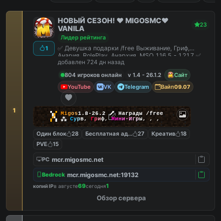
НОВЫЙ СЕЗОН! ❤️ MIGOSMC❤️
23
VANILA
Лидер рейтинга
✅ Девушка подарки /free Выживание, Гриф,
1
Анария, RolePlay, Анархия, MSO 1.16.5 - 1.21.7 ✅
добавлен 724 дн назад
804 игроков онлайн
v 1.4 - 26.1.2
Сайт
YouTube
VK
Telegram
Вайп
09.07
1
▚
▞
M
i
g
o
s
1.8-26.2
🗡
Награды /free
▞
▚
⁂
С
у
р
в
,
Г
р
и
ф
,
М
и
н
и
-
И
г
р
ы
,
,
,
Один блок
28
Бесплатная админка
27
Креатив
18
PVE
15
mcr.migosmc.net
PC
mcr.migosmc.net:19132
Bedrock
69
1
копий IP
в августе
сегодня
Обзор сервера