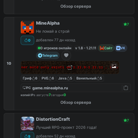
Обзор сервера
MineAlpha
7
Не ломай а строй
добавлен 77 дн назад
0
0 игроков онлайн
v 1.8 - 1.21.11
Сайт
VK
Telegram
10
 makes banner motd only exists on 1.21.9-1.21.11 , this massage 
Гриф
6
PVE
6
Java
5
Ванильный
5
game.minealpha.ru
PC
7
0
копий IP
в августе
сегодня
Обзор сервера
DistortionCraft
7
Лучший RPG-проект 2026 года!
добавлен 52 дн назад
9