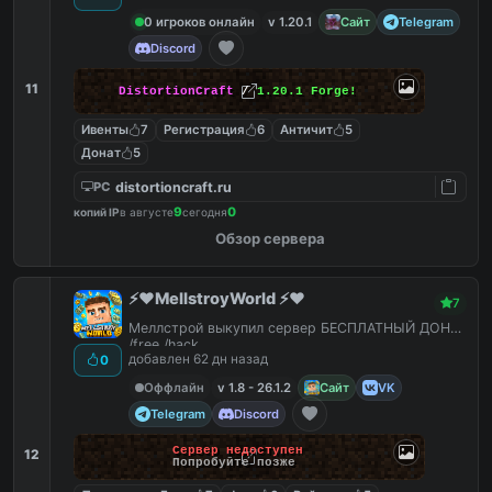
0 игроков онлайн
v 1.20.1
Сайт
Telegram
Discord
11
DistortionCraft
/
1.20.1 Forge!
Ивенты
7
Регистрация
6
Античит
5
Донат
5
distortioncraft.ru
PC
9
0
копий IP
в августе
сегодня
Обзор сервера
⚡️❤️MellstroyWorld ⚡️❤️
7
Меллстрой выкупил сервер БЕСПЛАТНЫЙ ДОНАТ
/free /hack
добавлен 62 дн назад
0
Оффлайн
v 1.8 - 26.1.2
Сайт
VK
Telegram
Discord
Сервер недоступен
12
Попробуйте позже