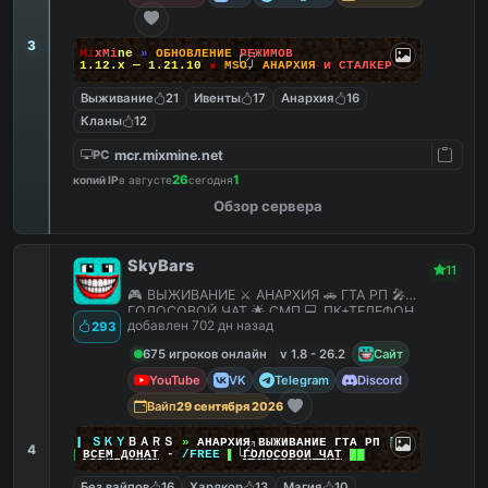
3
M
i
x
M
i
n
e
»
О
Б
Н
О
В
Л
Е
Н
И
Е
Р
Е
Ж
И
М
О
В
1.12.x — 1.21.10
●
M
S
O
,
А
Н
А
Р
Х
И
Я
и
С
Т
А
Л
К
Е
Р
Выживание
21
Ивенты
17
Анархия
16
Кланы
12
mcr.mixmine.net
PC
26
1
копий IP
в августе
сегодня
Обзор сервера
SkyBars
11
🎮 ВЫЖИВАНИЕ ⚔️ АНАРХИЯ 🚗 ГТА РП 🎤
ГОЛОСОВОЙ ЧАТ 🌟 СМП 💻 ПК+ТЕЛЕФОН
добавлен 702 дн назад
293
675 игроков онлайн
v 1.8 - 26.2
Сайт
YouTube
VK
Telegram
Discord
Вайп
29 сентября 2026
|
|
|
ＳＫＹ
ＢＡＲＳ
»
АНАРХИЯ ВЫЖИВАНИЕ ГТА РП
|
|
|
4
██
ВСЕМ ДОНАТ
-
/FREE
▌
ГОЛОСОВОЙ ЧАТ
██
Без вайпов
16
Хардкор
13
Магия
10