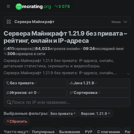
mcrating
.org
3
0
7
8
Сервера Майнкрафт
Меню
Сервера Майнкрафт 1.21.9 без привата –
рейтинг, онлайн и IP-адреса
411
64,033
09:24
серверов
игроков онлайн
последний пинг
306
серверов в сети
Сервера Майнкрафт 1.21.9 без привата: IP-адреса, онлайн,
детальная статистика, скриншоты и видеообзоры.
Сервера Майнкрафт 1.21.9 без привата: IP-адреса, онлайн,
детальная статистика, скриншоты и видеообзоры.
Без привата
Java 1.21.9
Игроков: от 0
Сортировка
Выбранные фильтры:
Без привата
Версия: 1.21.9
Сбросить
Часто ищут:
Популярные
Выживание
PVP
С плагинами
Реги