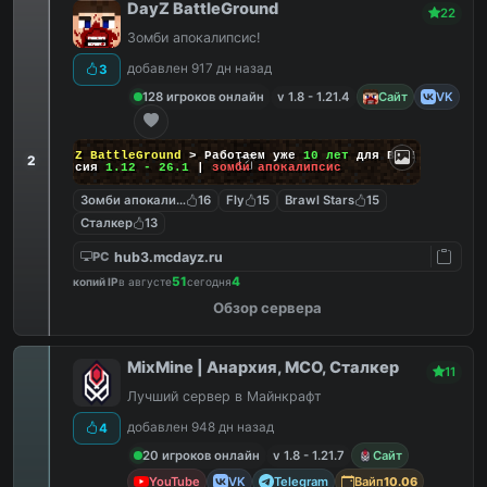
DayZ BattleGround
22
Зомби апокалипсис!
добавлен 917 дн назад
3
128 игроков онлайн
v 1.8 - 1.21.4
Сайт
VK
DayZ BattleGround
> Работаем уже
10 лет
для Вас!
2
Версия
1.12 - 26.1
|
зомби апокалипсис
Зомби апокалипсис
16
Fly
15
Brawl Stars
15
Сталкер
13
hub3.mcdayz.ru
PC
51
4
копий IP
в августе
сегодня
Обзор сервера
MixMine | Анархия, МСО, Сталкер
11
Лучший сервер в Майнкрафт
добавлен 948 дн назад
4
20 игроков онлайн
v 1.8 - 1.21.7
Сайт
YouTube
VK
Telegram
Вайп
10.06