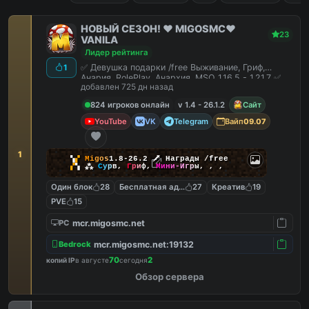
НОВЫЙ СЕЗОН! ❤️ MIGOSMC❤️
23
VANILA
Лидер рейтинга
✅ Девушка подарки /free Выживание, Гриф,
1
Анария, RolePlay, Анархия, MSO 1.16.5 - 1.21.7 ✅
добавлен 725 дн назад
824 игроков онлайн
v 1.4 - 26.1.2
Сайт
YouTube
VK
Telegram
Вайп
09.07
1
▚
▞
M
i
g
o
s
1.8-26.2
🗡
Награды /free
▞
▚
⁂
С
у
р
в
,
Г
р
и
ф
,
М
и
н
и
-
И
г
р
ы
,
,
,
Один блок
28
Бесплатная админка
27
Креатив
19
PVE
15
mcr.migosmc.net
PC
mcr.migosmc.net:19132
Bedrock
70
2
копий IP
в августе
сегодня
Обзор сервера