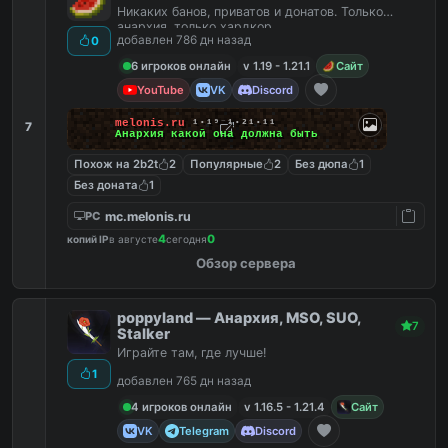
Никаких банов, приватов и донатов. Только
анархия, только хардкор
добавлен 786 дн назад
0
6 игроков онлайн
v 1.19 - 1.21.1
Сайт
YouTube
VK
Discord
melonis.ru
¹⋅¹⁹
⁻
¹⋅²¹⋅¹¹
7
Анархия какой она должна быть
Похож на 2b2t
2
Популярные
2
Без дюпа
1
Без доната
1
mc.melonis.ru
PC
4
0
копий IP
в августе
сегодня
Обзор сервера
poppyland — Анархия, MSO, SUO,
7
Stalker
Играйте там, где лучше!
1
добавлен 765 дн назад
4 игроков онлайн
v 1.16.5 - 1.21.4
Сайт
VK
Telegram
Discord