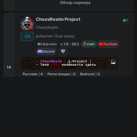
Обзор сервера
ChaosRealm Project
7
ChaosRealm
добавлен 19 дн назад
1
Оффлайн
v 1.8 - 26.2
Сайт
YouTube
Discord
◈
ChaosRealm
◈
┃ Project
┃
➜
Твой
хаос
начинается здесь
14
Русские
0
Регистрация
0
Bedrock
0
Без привата
0
188.134.69.60
PC
188.134.69.60:19132
Bedrock
1
0
копий IP
в августе
сегодня
Обзор сервера
ASTRUM
6