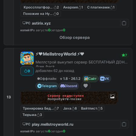
Кроссплатформенный
2
Анархия
1
С плагинами
1
Похожие на Hypixel
0
astirix.xyz
PC
0
0
копий IP
в августе
сегодня
Обзор сервера
⚡️❤️MellstroyWorld ⚡️❤️
7
Меллстрой выкупил сервер БЕСПЛАТНЫЙ ДОНАТ
/free /hack
добавлен 62 дн назад
0
Оффлайн
v 1.8 - 26.1.2
Сайт
VK
Telegram
Discord
Сервер недоступен
13
Попробуйте позже
Тренировка Бед Варс
7
Java
6
Вайтлист
5
Тюрьма
3
play.mellstroyworld.ru
PC
6
0
копий IP
в августе
сегодня