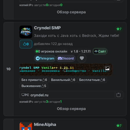
0
0
копий IP
в августе
сегодня
Обзор сервера
Cryndel SMP
7
Заходи хоть с Java хоть с Bedrock, Ждем тебя!
добавлен 122 дн назад
0
0 игроков онлайн
v 1.8 - 1.21.11
Сайт
Telegram
Discord
C
r
y
n
d
e
l
S
M
P
V
a
n
i
l
a
+
+
1
.
2
1
.
1
1
10
В
ы
ж
и
в
а
н
и
е
·
Э
к
о
н
о
м
и
к
а
·
С
о
о
б
щ
е
с
т
в
о
·
V
a
n
i
l
l
a
+
Без привата
6
Ванильный
6
Бесплатные
6
Выживание
5
cryndel.ru
PC
3
1
копий IP
в августе
сегодня
Обзор сервера
MineAlpha
7