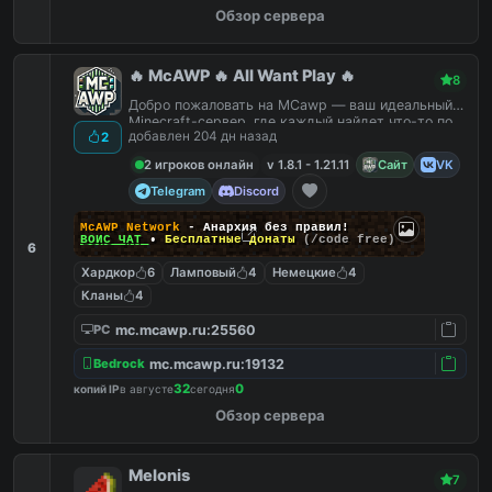
Обзор сервера
🔥 McAWP 🔥 All Want Play 🔥
8
Добро пожаловать на MCawp — ваш идеальный
Minecraft-сервер, где каждый найдет что-то по
добавлен 204 дн назад
2
душе!
2 игроков онлайн
v 1.8.1 - 1.21.11
Сайт
VK
Telegram
Discord
McAWP Network
- Анархия без правил!
ВОЙС ЧАТ
•
Бесплатные донаты
(/code free)
6
Хардкор
6
Ламповый
4
Немецкие
4
Кланы
4
mc.mcawp.ru:25560
PC
mc.mcawp.ru:19132
Bedrock
32
0
копий IP
в августе
сегодня
Обзор сервера
Melonis
7