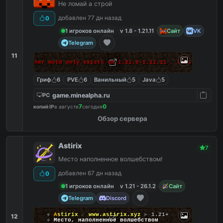
Не ломай а строй
добавлен 77 дн назад
0
1 игроков онлайн
v 1.8 - 1.21.11
Сайт
VK
Telegram
11
 makes banner motd only exists on 1.21.9-1.21.11 , this massage 
Гриф
6
PVE
6
Ванильный
5
Java
5
game.minealpha.ru
PC
7
0
копий IP
в августе
сегодня
Обзор сервера
Astirix
7
Место наполненное волшебством!
добавлен 67 дн назад
0
1 игроков онлайн
v 1.21 - 26.1.2
Сайт
Telegram
Discord
◆
A
s
t
i
r
i
x
☄
www.astirix.xyz
▶
1.21+
12
◆
Место, наполненное волшебством