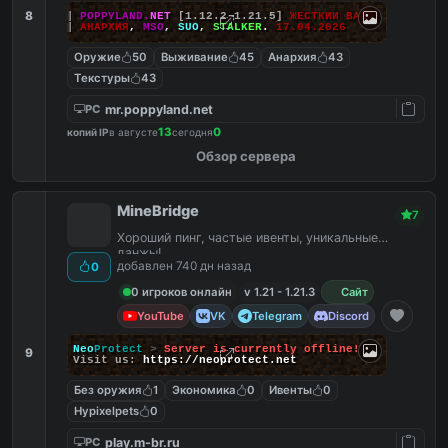
8
|||
POPPYLAND.
NET
[1.12.2-1.21.5]
ЖЕСТКИЙ ВАЙП!
|||
АНАРХИЯ
,
MSO
,
SUO
,
STALKER
.
17.04.2026
Оружие
50
Выживание
45
Анархия
43
Текстуры
43
mr.poppyland.net
PC
13
0
копий IP
в августе
сегодня
Обзор сервера
MineBridge
7
Хороший пинг, частые ивенты, уникальные
данжы!
добавлен 740 дн назад
0
0 игроков онлайн
v 1.21 - 1.21.3
Сайт
YouTube
VK
Telegram
Discord
Neo
Protect
>
Server is currently offline!
9
Visit us:
https://neoprotect.net
Без оружия
1
Экономика
0
Ивенты
0
Hypixelpets
0
play.m-br.ru
PC