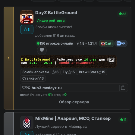
DayZ BattleGround
22
Лидер рейтинга
Зомби апокалипсис!
3
добавлен 916 дн назад
156 игроков онлайн
v 1.8 - 1.21.4
Сайт
VK
1
DayZ BattleGround
> Работаем уже
10 лет
для Вас!
Версия
1.12 - 26.1
|
зомби апокалипсис
Зомби апокалипсис
16
Fly
15
Brawl Stars
15
Сталкер
13
hub3.mcdayz.ru
PC
41
0
копий IP
в августе
сегодня
Обзор сервера
MixMine | Анархия, МСО, Сталкер
11
Лучший сервер в Майнкрафт