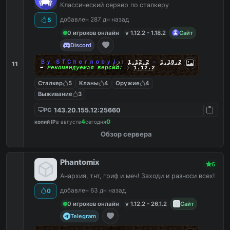
Классический сервер по сталкеру
добавлен 287 дн назад
5
0 игроков онлайн
v 1.12.2 - 1.18.2
Сайт
Discord
Ｂｙ ＳＴＣｈｅｒｎｏｂｙｌ
❯
1.12.2
-
1.18.2
11
➥
Рекомендуемая версия:
❯
1.12.2
Сталкер
5
Кланы
4
Оружие
4
Выживание
3
143.20.155.12:25660
PC
4
0
копий IP
в августе
сегодня
Обзор сервера
Phantomix
6
Анархия, тнт, гриф и меч! Заходи и разноси всех!
добавлен 63 дн назад
0
0 игроков онлайн
v 1.12.2 - 26.1.2
Сайт
Telegram