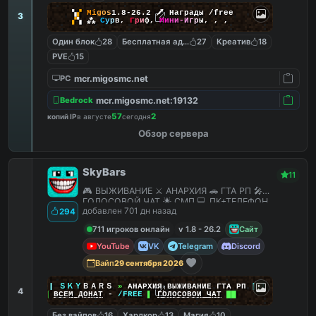
▚
▞
M
i
g
o
s
1.8-26.2
🗡
Награды /free
3
▞
▚
⁂
С
у
р
в
,
Г
р
и
ф
,
М
и
н
и
-
И
г
р
ы
,
,
,
Один блок
28
Бесплатная админка
27
Креатив
18
PVE
15
mcr.migosmc.net
PC
mcr.migosmc.net:19132
Bedrock
57
2
копий IP
в августе
сегодня
Обзор сервера
SkyBars
11
🎮 ВЫЖИВАНИЕ ⚔️ АНАРХИЯ 🚗 ГТА РП 🎤
ГОЛОСОВОЙ ЧАТ 🌟 СМП 💻 ПК+ТЕЛЕФОН
добавлен 701 дн назад
294
711 игроков онлайн
v 1.8 - 26.2
Сайт
YouTube
VK
Telegram
Discord
Вайп
29 сентября 2026
|
|
|
ＳＫＹ
ＢＡＲＳ
»
АНАРХИЯ ВЫЖИВАНИЕ ГТА РП
|
|
|
4
██
ВСЕМ ДОНАТ
-
/FREE
▌
ГОЛОСОВОЙ ЧАТ
██
Без вайпов
16
Хардкор
13
Магия
10