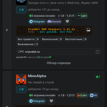
Заходи хоть с Java хоть с Bedrock, Ждем тебя!
добавлен 121 дн назад
0
3 игроков онлайн
v 1.8 - 1.21.11
Сайт
Telegram
Discord
C
r
y
n
d
e
l
S
M
P
V
a
n
i
l
a
+
+
1
.
2
1
.
1
1
7
Мемы
·
Б
е
з
д
о
н
а
т
а
,
б
е
з
P
2
W
Без привата
6
Ванильный
6
Бесплатные
6
Выживание
5
cryndel.ru
PC
2
0
копий IP
в августе
сегодня
Обзор сервера
MineAlpha
7
Не ломай а строй
добавлен 76 дн назад
0
0 игроков онлайн
v 1.8 - 1.21.11
Сайт
VK
Telegram