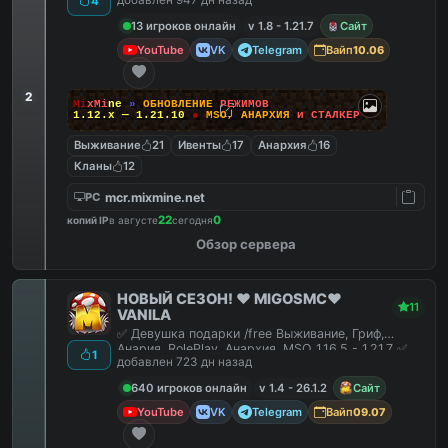
добавлен 947 дн назад
4
13 игроков онлайн
v 1.8 - 1.21.7
Сайт
YouTube
VK
Telegram
Вайп
10.06
2
M
i
x
M
i
n
e
»
О
Б
Н
О
В
Л
Е
Н
И
Е
Р
Е
Ж
И
М
О
В
1.12.x — 1.21.10
●
M
S
O
,
А
Н
А
Р
Х
И
Я
и
С
Т
А
Л
К
Е
Р
Выживание
21
Ивенты
17
Анархия
16
Кланы
12
mcr.mixmine.net
PC
22
0
копий IP
в августе
сегодня
Обзор сервера
НОВЫЙ СЕЗОН! ❤️ MIGOSMC❤️
11
VANILA
✅ Девушка подарки /free Выживание, Гриф,
Анария, RolePlay, Анархия, MSO 1.16.5 - 1.21.7 ✅
1
добавлен 723 дн назад
640 игроков онлайн
v 1.4 - 26.1.2
Сайт
YouTube
VK
Telegram
Вайп
09.07