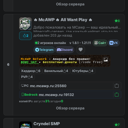
Обзор сервера
🔥 McAWP 🔥 All Want Play 🔥
8
Добро пожаловать на MCawp — ваш идеальный
Minecraft-сервер, где каждый найдет что-то по
добавлен 203 дн назад
2
душе!
2 игроков онлайн
v 1.8.1 - 1.21.11
Сайт
VK
Telegram
Discord
McAWP Network
- Анархия без правил!
ВОЙС ЧАТ
•
Бесплатные донаты
(/code free)
6
Хардкор
6
Ванильный
4
Ютуберы
4
PVP
4
mc.mcawp.ru:25560
PC
mc.mcawp.ru:19132
Bedrock
31
0
копий IP
в августе
сегодня
Обзор сервера
Cryndel SMP
7