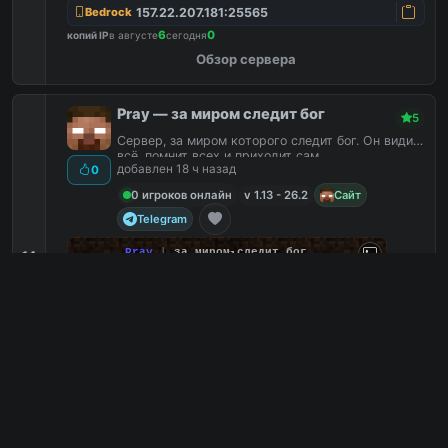
157.22.207.181:25565
Bedrock
6
0
копий IP
в августе
сегодня
Обзор сервера
Pray — за миром следит бог
5
Сервер, за миром которого следит бог. Он видит
всё, помнит всех и приходит сам.
добавлен 18 ч назад
0
0 игроков онлайн
v 1.13 - 26.2
Сайт
Telegram
P
r
a
y
|
за миром следит бог
14
prayme.ru · 1.13 — 26.2
Ламповый
0
С плагинами
0
Без доната
0
Без привата
0
prayme.ru
PC
1
0
копий IP
в августе
сегодня
Обзор сервера
3builders3tools