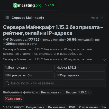
mcrating
.org
2
1
0
Сервера Майнкрафт
Меню
Сервера Майнкрафт 1.15.2 без привата –
рейтинг, онлайн и IP-адреса
410
77,725
00:59
серверов
игроков онлайн
последний пинг
299
серверов в сети
Сервера Майнкрафт 1.15.2 без привата: IP-адреса, онлайн,
детальная статистика, скриншоты и видеообзоры.
Сервера Майнкрафт 1.15.2 без привата: IP-адреса, онлайн,
детальная статистика, скриншоты и видеообзоры.
Без привата
Java 1.15.2
Игроков: от 0
Сортировка
Выбранные фильтры:
Без привата
Версия: 1.15.2
Сбросить
Часто ищут:
Популярные
Выживание
PVP
С плагинами
Экон