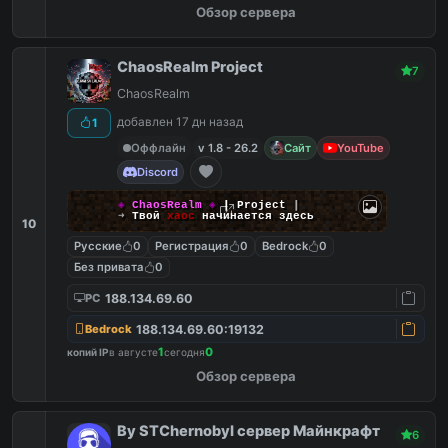
Обзор сервера
ChaosRealm Project
7
ChaosRealm
добавлен 17 дн назад
1
Оффлайн
v 1.8 - 26.2
Сайт
YouTube
Discord
◈
ChaosRealm
◈
┃ Project
┃
➜
Твой
хаос
начинается здесь
10
Русские
0
Регистрация
0
Bedrock
0
Без привата
0
188.134.69.60
PC
188.134.69.60:19132
Bedrock
1
0
копий IP
в августе
сегодня
Обзор сервера
By STChernobyl сервер Майнкрафт
6