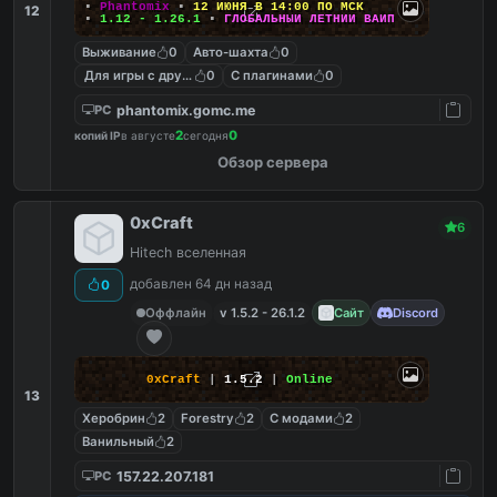
▪
Phantomix
▪
12 ИЮНЯ В 14:00 ПО МСК
12
▪
1.12 - 1.26.1
▪
ГЛОБАЛЬНЫЙ ЛЕТНИЙ ВАЙП
Выживание
0
Авто-шахта
0
Для игры с другом
0
С плагинами
0
phantomix.gomc.me
PC
2
0
копий IP
в августе
сегодня
Обзор сервера
0xCraft
6
Hitech вселенная
добавлен 64 дн назад
0
Оффлайн
v 1.5.2 - 26.1.2
Сайт
Discord
0xCraft
|
1.5.2
|
Online
13
Херобрин
2
Forestry
2
С модами
2
Ванильный
2
157.22.207.181
PC