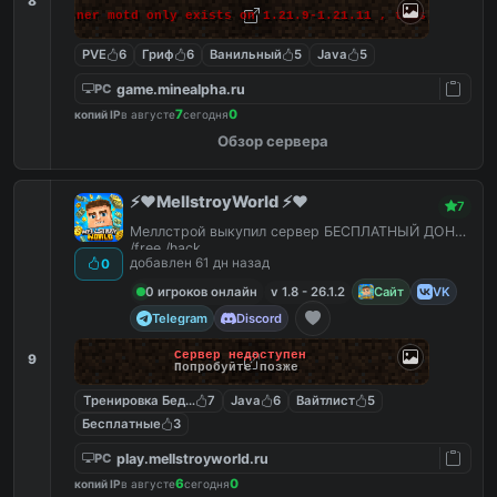
8
 makes banner motd only exists on 1.21.9-1.21.11 , this massage 
PVE
6
Гриф
6
Ванильный
5
Java
5
game.minealpha.ru
PC
7
0
копий IP
в августе
сегодня
Обзор сервера
⚡️❤️MellstroyWorld ⚡️❤️
7
Меллстрой выкупил сервер БЕСПЛАТНЫЙ ДОНАТ
/free /hack
добавлен 61 дн назад
0
0 игроков онлайн
v 1.8 - 26.1.2
Сайт
VK
Telegram
Discord
Сервер недоступен
9
Попробуйте позже
Тренировка Бед Варс
7
Java
6
Вайтлист
5
Бесплатные
3
play.mellstroyworld.ru
PC
6
0
копий IP
в августе
сегодня