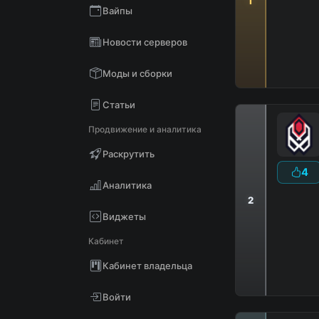
1
Вайпы
D
В
Новости серверов
Моды и сборки
Статьи
Продвижение и аналитика
Раскрутить
4
Аналитика
2
Виджеты
Кабинет
Кабинет владельца
Войти