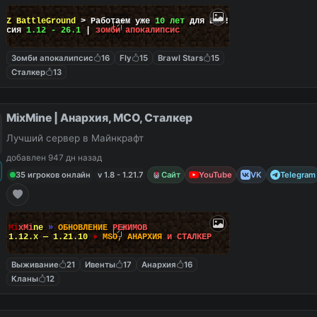
ayZ BattleGround
> Работаем уже
10 лет
для Вас!
ерсия
1.12 - 26.1
|
зомби апокалипсис
Зомби апокалипсис
16
Fly
15
Brawl Stars
15
Сталкер
13
MixMine | Анархия, МСО, Сталкер
Лучший сервер в Майнкрафт
добавлен 947 дн назад
35 игроков онлайн
v 1.8 - 1.21.7
Сайт
YouTube
VK
Telegram
M
i
x
M
i
n
e
»
О
Б
Н
О
В
Л
Е
Н
И
Е
Р
Е
Ж
И
М
О
В
1.12.x — 1.21.10
●
M
S
O
,
А
Н
А
Р
Х
И
Я
и
С
Т
А
Л
К
Е
Р
Выживание
21
Ивенты
17
Анархия
16
Кланы
12