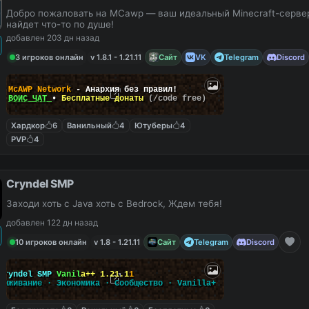
Добро пожаловать на MCawp — ваш идеальный Minecraft-сервер
найдет что-то по душе!
добавлен 203 дн назад
3 игроков онлайн
v 1.8.1 - 1.21.11
Сайт
VK
Telegram
Discord
McAWP Network
- Анархия без правил!
ВОЙС ЧАТ
•
Бесплатные донаты
(/code free)
Хардкор
6
Ванильный
4
Ютуберы
4
PVP
4
Cryndel SMP
Заходи хоть с Java хоть с Bedrock, Ждем тебя!
добавлен 122 дн назад
10 игроков онлайн
v 1.8 - 1.21.11
Сайт
Telegram
Discord
C
r
y
n
d
e
l
S
M
P
V
a
n
i
l
a
+
+
1
.
2
1
.
1
1
В
ы
ж
и
в
а
н
и
е
·
Э
к
о
н
о
м
и
к
а
·
С
о
о
б
щ
е
с
т
в
о
·
V
a
n
i
l
l
a
+