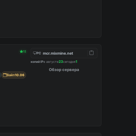
11
mcr.mixmine.net
PC
23
1
копий IP
в августе
сегодня
Обзор сервера
Вайп
10.06