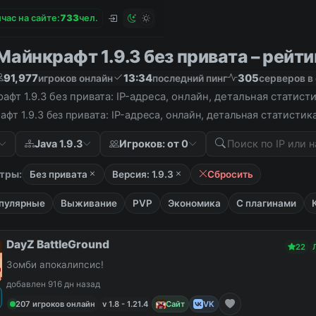
час на сайте:
7
3
3
чел.
айнкрафт 1.9.3 без привата – рейтин
91,977
13:34
305
игроков онлайн
последний пинг
серверов в
фт 1.9.3 без привата: IP-адреса, онлайн, детальная статис
фт 1.9.3 без привата: IP-адреса, онлайн, детальная статисти
Java 1.9.3
Игроков: от 0
тры:
Без привата
Версия: 1.9.3
Сбросить
пулярные
Выживание
PVP
Экономика
С плагинами
DayZ BattleGround
22
Зомби апокалипсис!
добавлен 916 дн назад
207 игроков онлайн
v 1.8 - 1.21.4
Сайт
VK