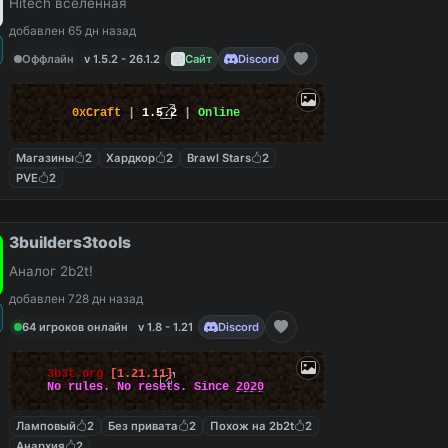
Hitech вселенная
добавлен 65 дн назад
Оффлайн
v 1.5.2 - 26.1.2
Сайт
Discord
0xCraft
|
1.5.2
|
Online
Магазины
2
Хардкор
2
Brawl Stars
2
PVE
2
3builders3tools
Аналог 2b2t!
добавлен 728 дн назад
64 игроков онлайн
v 1.8 - 1.21
Discord
3b3t.org
[1.21.11]
No rules. No resets. Since
2020
Ламповый
2
Без привата
2
Похож на 2b2t
2
Анархия
2