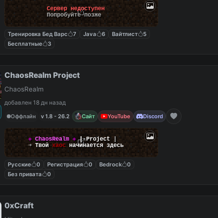
Сервер недоступен
Попробуйте позже
Тренировка Бед Варс
7
Java
6
Вайтлист
5
Бесплатные
3
ChaosRealm Project
ChaosRealm
добавлен 18 дн назад
Оффлайн
v 1.8 - 26.2
Сайт
YouTube
Discord
◈
ChaosRealm
◈
┃ Project
┃
➜
Твой
хаос
начинается здесь
Русские
0
Регистрация
0
Bedrock
0
Без привата
0
0xCraft