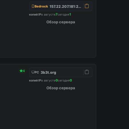
157.22.207.181:25565
Bedrock
7
1
копий IP
в августе
сегодня
Обзор сервера
4
3b3t.org
PC
0
0
копий IP
в августе
сегодня
Обзор сервера