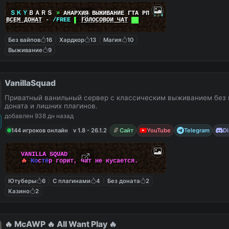
|
|
ＳＫＹ
ＢＡＲＳ
»
АНАРХИЯ ВЫЖИВАНИЕ ГТА РП
|
|
|
██
ВСЕМ ДОНАТ
-
/FREE
▌
ГОЛОСОВОЙ ЧАТ
██
Без вайпов
16
Хардкор
13
Магия
10
Выживание
9
VanillaSquad
Приватный ванильный сервер с классическим выживанием без 
доната и лишних плагинов.
добавлен 938 дн назад
144 игроков онлайн
v 1.8 - 26.1.2
Сайт
YouTube
Telegram
Di
V
A
N
I
L
L
A
S
Q
U
A
D
🔥
К
о
с
т
ё
р
г
о
р
и
т
,
ч
а
т
н
е
к
у
с
а
е
т
с
я
.
Ютуберы
6
С плагинами
4
Без доната
2
Казино
2
🔥 McAWP 🔥 All Want Play 🔥