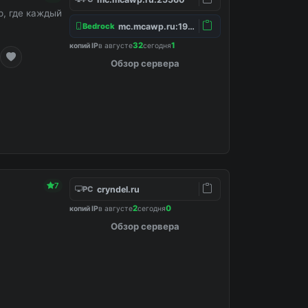
, где каждый
mc.mcawp.ru:19132
Bedrock
32
1
копий IP
в августе
сегодня
Обзор сервера
7
cryndel.ru
PC
2
0
копий IP
в августе
сегодня
Обзор сервера