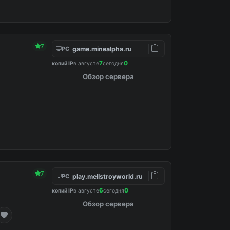
7
game.minealpha.ru
PC
7
0
копий IP
в августе
сегодня
Обзор сервера
dited in config.
7
play.mellstroyworld.ru
PC
6
0
копий IP
в августе
сегодня
Обзор сервера