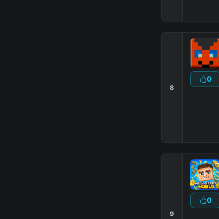
0
8
the minecraft feature that makes b
0
9