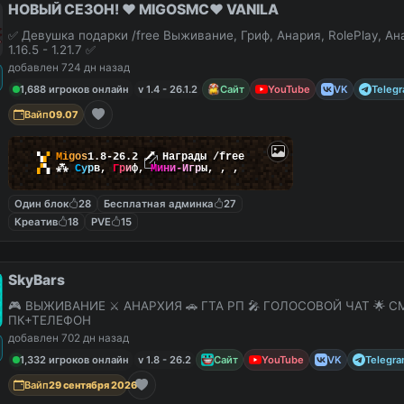
НОВЫЙ СЕЗОН! ❤️ MIGOSMC❤️ VANILA
✅ Девушка подарки /free Выживание, Гриф, Анария, RolePlay, А
1.16.5 - 1.21.7 ✅
добавлен 724 дн назад
1,688 игроков онлайн
v 1.4 - 26.1.2
Сайт
YouTube
VK
Teleg
Вайп
09.07
▚
▞
M
i
g
o
s
1.8-26.2
🗡
Награды /free
▞
▚
⁂
С
у
р
в
,
Г
р
и
ф
,
М
и
н
и
-
И
г
р
ы
,
,
,
Один блок
28
Бесплатная админка
27
Креатив
18
PVE
15
SkyBars
🎮 ВЫЖИВАНИЕ ⚔️ АНАРХИЯ 🚗 ГТА РП 🎤 ГОЛОСОВОЙ ЧАТ 🌟 С
ПК+ТЕЛЕФОН
добавлен 702 дн назад
1,332 игроков онлайн
v 1.8 - 26.2
Сайт
YouTube
VK
Telegr
Вайп
29 сентября 2026