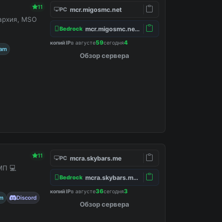
11
mcr.migosmc.net
PC
нархия, MSO
mcr.migosmc.net:19132
Bedrock
59
4
копий IP
в августе
сегодня
ram
Обзор сервера
11
mcra.skybars.me
PC
МП 💻
mcra.skybars.me:19132
Bedrock
36
3
копий IP
в августе
сегодня
am
Discord
Обзор сервера