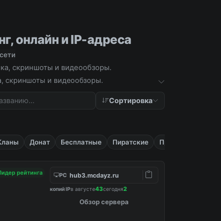
г, онлайн и IP-адреса
 сети
тика, скриншоты и видеообзоры.
ка, скриншоты и видеообзоры.
Сортировка
Кланы
Донат
Бесплатные
Пиратские
Приват
Лидер рейтинга
hub3.mcdayz.ru
PC
43
2
копий IP
в августе
сегодня
Обзор сервера