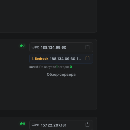
7
188.134.69.60
PC
188.134.69.60:19132
Bedrock
1
0
копий IP
в августе
сегодня
Обзор сервера
6
157.22.207.181
PC