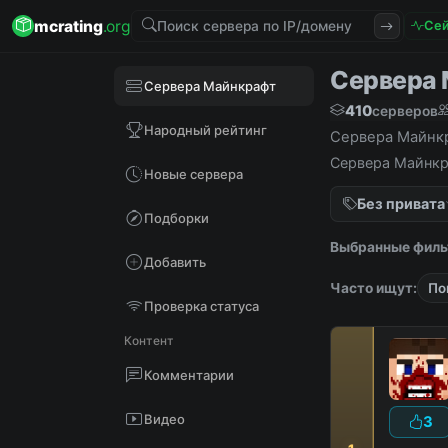
mcrating
.org
Сей
Сервера М
Сервера Майнкрафт
410
серверов
Народный рейтинг
Сервера Майнкра
Сервера Майнкра
Новые сервера
Без привата
Подборки
Выбранные филь
Добавить
Часто ищут:
По
Проверка статуса
Контент
Комментарии
Видео
3