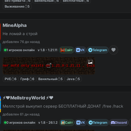
Без привата
6
Ванильный
6
Бесплатные
6
Выживание
5
MineAlpha
Не ломай а строй
добавлен 76 дн назад
1 игроков онлайн
v 1.8 - 1.21.11
Сайт
VK
Telegram
anner motd only exists on 1.21.9-1.21.11 , this massage can be e
PVE
6
Гриф
6
Ванильный
5
Java
5
⚡️❤️MellstroyWorld ⚡️❤️
Меллстрой выкупил сервер БЕСПЛАТНЫЙ ДОНАТ /free /hack
добавлен 61 дн назад
0 игроков онлайн
v 1.8 - 26.1.2
Сайт
VK
Telegram
Discord