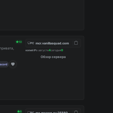
10
mcr.vanillasquad.com
PC
привата,
4
0
копий IP
в августе
сегодня
Обзор сервера
scord
8
mc.mcawp.ru:25560
PC