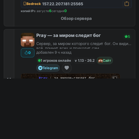
157.22.207.181:25565
Bedrock
6
0
копий IP
в августе
сегодня
Обзор сервера
Pray — за миром следит бог
5
Сервер, за миром которого следит бог. Он видит
всё, помнит всех и приходит сам.
добавлен 9 ч назад
0
1 игроков онлайн
v 1.13 - 26.2
Сайт
Telegram
P
r
a
y
|
за миром следит бог
14
prayme.ru · 1.13 — 26.2
Ламповый
0
С плагинами
0
Без доната
0
Без привата
0
prayme.ru
PC
1
1
копий IP
в августе
сегодня
Обзор сервера
3builders3tools