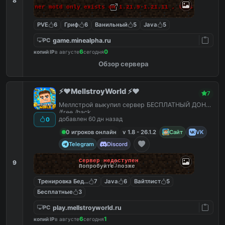
8
 makes banner motd only exists on 1.21.9-1.21.11 , this massage 
PVE
6
Гриф
6
Ванильный
5
Java
5
game.minealpha.ru
PC
6
0
копий IP
в августе
сегодня
Обзор сервера
⚡️❤️MellstroyWorld ⚡️❤️
7
Меллстрой выкупил сервер БЕСПЛАТНЫЙ ДОНАТ
/free /hack
добавлен 60 дн назад
0
0 игроков онлайн
v 1.8 - 26.1.2
Сайт
VK
Telegram
Discord
Сервер недоступен
9
Попробуйте позже
Тренировка Бед Варс
7
Java
6
Вайтлист
5
Бесплатные
3
play.mellstroyworld.ru
PC
6
1
копий IP
в августе
сегодня