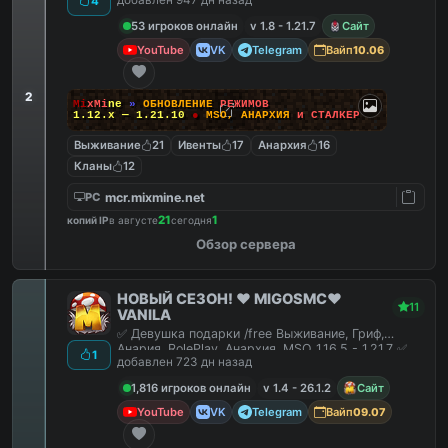
добавлен 947 дн назад
4
53 игроков онлайн
v 1.8 - 1.21.7
Сайт
YouTube
VK
Telegram
Вайп
10.06
2
M
i
x
M
i
n
e
»
О
Б
Н
О
В
Л
Е
Н
И
Е
Р
Е
Ж
И
М
О
В
1.12.x — 1.21.10
●
M
S
O
,
А
Н
А
Р
Х
И
Я
и
С
Т
А
Л
К
Е
Р
Выживание
21
Ивенты
17
Анархия
16
Кланы
12
mcr.mixmine.net
PC
21
1
копий IP
в августе
сегодня
Обзор сервера
НОВЫЙ СЕЗОН! ❤️ MIGOSMC❤️
11
VANILA
✅ Девушка подарки /free Выживание, Гриф,
Анария, RolePlay, Анархия, MSO 1.16.5 - 1.21.7 ✅
1
добавлен 723 дн назад
1,816 игроков онлайн
v 1.4 - 26.1.2
Сайт
YouTube
VK
Telegram
Вайп
09.07