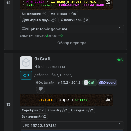
▪
Phantomix
▪
12 ИЮНЯ В 14:00 ПО МСК
12
▪
1.12 - 1.26.1
▪
ГЛОБАЛЬНЫЙ ЛЕТНИЙ ВАЙП
Выживание
0
Авто-шахта
0
Для игры с другом
0
С плагинами
0
phantomix.gomc.me
PC
2
0
копий IP
в августе
сегодня
Обзор сервера
0xCraft
6
Hitech вселенная
добавлен 64 дн назад
0
Оффлайн
v 1.5.2 - 26.1.2
Сайт
Discord
0xCraft
|
1.5.2
|
Online
13
Херобрин
2
Forestry
2
С модами
2
Ванильный
2
157.22.207.181
PC