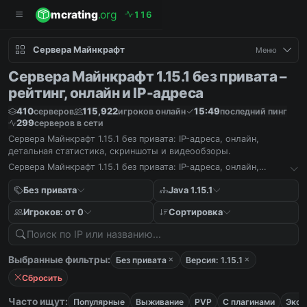
mcrating
.org
1
1
6
Сервера Майнкрафт
Меню
Сервера Майнкрафт 1.15.1 без привата –
рейтинг, онлайн и IP-адреса
410
115,922
15:49
серверов
игроков онлайн
последний пинг
299
серверов в сети
Сервера Майнкрафт 1.15.1 без привата: IP-адреса, онлайн,
детальная статистика, скриншоты и видеообзоры.
Сервера Майнкрафт 1.15.1 без привата: IP-адреса, онлайн,
детальная статистика, скриншоты и видеообзоры.
Без привата
Java 1.15.1
Игроков: от 0
Сортировка
Выбранные фильтры:
Без привата
Версия: 1.15.1
Сбросить
Часто ищут:
Популярные
Выживание
PVP
С плагинами
Экон