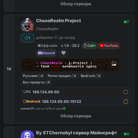
Обзор сервера
ChaosRealm Project
7
ChaosRealm
добавлен 17 дн назад
1
Оффлайн
v 1.8 - 26.2
Сайт
YouTube
Discord
◈
ChaosRealm
◈
┃ Project
┃
➜
Твой
хаос
начинается здесь
10
Русские
0
Регистрация
0
Bedrock
0
Без привата
0
188.134.69.60
PC
188.134.69.60:19132
Bedrock
1
0
копий IP
в августе
сегодня
Обзор сервера
By STChernobyl сервер Майнкрафт
6