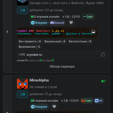
Заходи хоть с Java хоть с Bedrock, Ждем тебя!
добавлен 121 дн назад
0
12 игроков онлайн
v 1.8 - 1.21.11
Сайт
Telegram
Discord
C
r
y
n
d
e
l
S
M
P
V
a
n
i
l
a
+
+
1
.
2
1
.
1
1
7
Э
к
о
н
о
м
и
к
а
,
т
о
р
г
о
в
л
я
,
р
ы
н
о
к
·
Д
р
у
з
ь
я
и
в
е
с
е
л
ь
я
Без привата
6
Ванильный
6
Бесплатные
6
Выживание
5
cryndel.ru
PC
2
2
копий IP
в августе
сегодня
Обзор сервера
MineAlpha
7
Не ломай а строй
добавлен 75 дн назад
0
5 игроков онлайн
v 1.8 - 1.21.11
Сайт
VK
Telegram