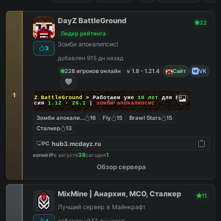
DayZ BattleGround
22
Лидер рейтинга
Зомби апокалипсис!
3
добавлен 915 дн назад
228 игроков онлайн
v 1.8 - 1.21.4
Сайт
VK
1
DayZ BattleGround
> Работаем уже
10 лет
для Вас!
Версия
1.12 - 26.1
|
зомби апокалипсис
Зомби апокалипсис
16
Fly
15
Brawl Stars
15
Сталкер
13
hub3.mcdayz.ru
PC
38
1
копий IP
в августе
сегодня
Обзор сервера
MixMine | Анархия, МСО, Сталкер
11
Лучший сервер в Майнкрафт