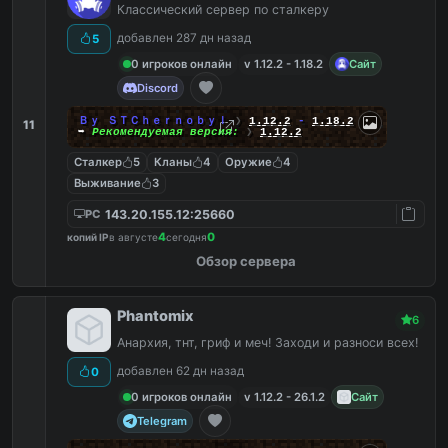
Классический сервер по сталкеру
добавлен 287 дн назад
5
0 игроков онлайн
v 1.12.2 - 1.18.2
Сайт
Discord
Ｂｙ ＳＴＣｈｅｒｎｏｂｙｌ
❯
1.12.2
-
1.18.2
11
➥
Рекомендуемая версия:
❯
1.12.2
Сталкер
5
Кланы
4
Оружие
4
Выживание
3
143.20.155.12:25660
PC
4
0
копий IP
в августе
сегодня
Обзор сервера
Phantomix
6
Анархия, тнт, гриф и меч! Заходи и разноси всех!
добавлен 62 дн назад
0
0 игроков онлайн
v 1.12.2 - 26.1.2
Сайт
Telegram