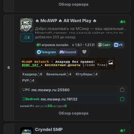
Обзор сервера
🔥 McAWP 🔥 All Want Play 🔥
8
Добро пожаловать на MCawp — ваш идеальный
Minecraft-сервер, где каждый найдет что-то по
добавлен 203 дн назад
2
душе!
1 игроков онлайн
v 1.8.1 - 1.21.11
Сайт
VK
Telegram
Discord
McAWP Network
- Анархия без правил!
ВОЙС ЧАТ
•
Бесплатные донаты
(/code free)
6
Хардкор
6
Ванильный
4
Ютуберы
4
PVP
4
mc.mcawp.ru:25560
PC
mc.mcawp.ru:19132
Bedrock
30
0
копий IP
в августе
сегодня
Обзор сервера
Cryndel SMP
7