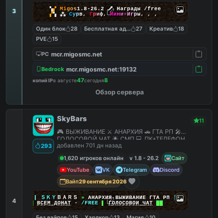
▚
▞
M
i
g
o
s
1.8-26.2
🗡
Награды /free
3
▞
▚
⁂
С
у
р
в
,
Г
р
и
ф
,
М
и
н
и
-
И
г
р
ы
,
,
,
Один блок
28
Бесплатная админка
27
Креатив
18
PVE
15
mcr.migosmc.net
PC
mcr.migosmc.net:19132
Bedrock
47
8
копий IP
в августе
сегодня
Обзор сервера
SkyBars
11
🎮 ВЫЖИВАНИЕ ⚔️ АНАРХИЯ 🚗 ГТА РП 🎤
ГОЛОСОВОЙ ЧАТ 🌟 СМП 💻 ПК+ТЕЛЕФОН
добавлен 701 дн назад
293
1,620 игроков онлайн
v 1.8 - 26.2
Сайт
YouTube
VK
Telegram
Discord
Вайп
29 сентября 2026
|
|
|
ＳＫＹ
ＢＡＲＳ
»
АНАРХИЯ ВЫЖИВАНИЕ ГТА РП
|
|
|
4
██
ВСЕМ ДОНАТ
-
/FREE
▌
ГОЛОСОВОЙ ЧАТ
██
Без вайпов
15
Хардкор
13
Магия
10