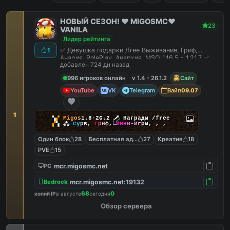
НОВЫЙ СЕЗОН! ❤️ MIGOSMC❤️
23
VANILA
Лидер рейтинга
✅ Девушка подарки /free Выживание, Гриф,
1
Анария, RolePlay, Анархия, MSO 1.16.5 - 1.21.7 ✅
добавлен 724 дн назад
996 игроков онлайн
v 1.4 - 26.1.2
Сайт
YouTube
VK
Telegram
Вайп
09.07
1
▚
▞
M
i
g
o
s
1.8-26.2
🗡
Награды /free
▞
▚
⁂
С
у
р
в
,
Г
р
и
ф
,
М
и
н
и
-
И
г
р
ы
,
,
,
Один блок
28
Бесплатная админка
27
Креатив
18
PVE
15
mcr.migosmc.net
PC
mcr.migosmc.net:19132
Bedrock
68
0
копий IP
в августе
сегодня
Обзор сервера