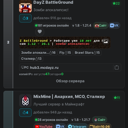
DayZ BattleGround
22
Зомби апокалипсис!
добавлен 916 дн назад
3
181 игроков онлайн
v 1.8 - 1.21.4
Сайт
VK
DayZ BattleGround
> Работаем уже
10 лет
для Вас!
2
Версия
1.12 - 26.1
|
зомби апокалипсис
Зомби апокалипсис
16
Fly
15
Brawl Stars
15
Сталкер
13
hub3.mcdayz.ru
PC
47
0
копий IP
в августе
сегодня
Обзор сервера
MixMine | Анархия, МСО, Сталкер
11
Лучший сервер в Майнкрафт
добавлен 948 дн назад
4
28 игроков онлайн
v 1.8 - 1.21.7
Сайт
YouTube
VK
Telegram
Вайп
10.06