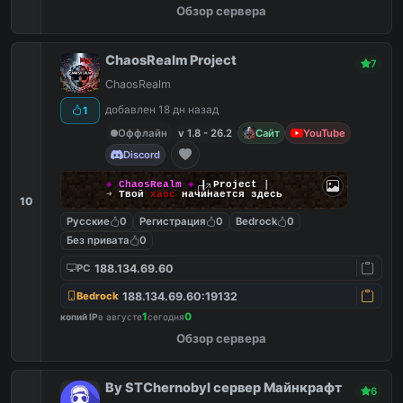
Обзор сервера
ChaosRealm Project
7
ChaosRealm
добавлен 18 дн назад
1
Оффлайн
v 1.8 - 26.2
Сайт
YouTube
Discord
◈
ChaosRealm
◈
┃ Project
┃
➜
Твой
хаос
начинается здесь
10
Русские
0
Регистрация
0
Bedrock
0
Без привата
0
188.134.69.60
PC
188.134.69.60:19132
Bedrock
1
0
копий IP
в августе
сегодня
Обзор сервера
By STChernobyl сервер Майнкрафт
6