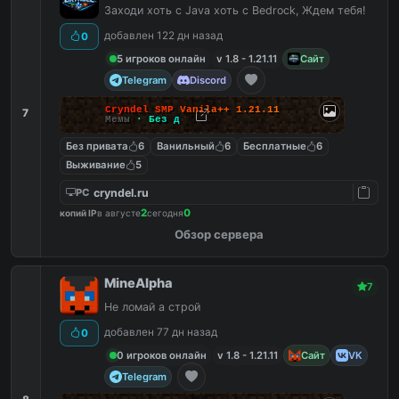
Заходи хоть с Java хоть с Bedrock, Ждем тебя!
добавлен 122 дн назад
0
5 игроков онлайн
v 1.8 - 1.21.11
Сайт
Telegram
Discord
C
r
y
n
d
e
l
S
M
P
V
a
n
i
l
a
+
+
1
.
2
1
.
1
1
7
Мемы
·
Б
е
з
д
Без привата
6
Ванильный
6
Бесплатные
6
Выживание
5
cryndel.ru
PC
2
0
копий IP
в августе
сегодня
Обзор сервера
MineAlpha
7
Не ломай а строй
добавлен 77 дн назад
0
0 игроков онлайн
v 1.8 - 1.21.11
Сайт
VK
Telegram