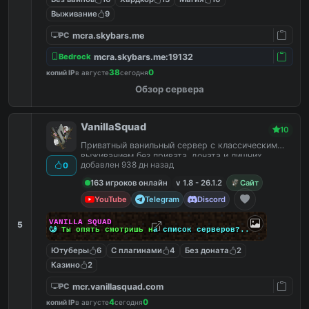
Выживание
9
mcra.skybars.me
PC
mcra.skybars.me:19132
Bedrock
38
0
копий IP
в августе
сегодня
Обзор сервера
VanillaSquad
10
Приватный ванильный сервер с классическим
выживанием без привата, доната и лишних
добавлен 938 дн назад
0
плагинов.
163 игроков онлайн
v 1.8 - 26.1.2
Сайт
YouTube
Telegram
Discord
V
A
N
I
L
L
A
S
Q
U
A
D
5
🥲
Т
ы
о
п
я
т
ь
см
о
т
р
и
ш
ь
н
а
с
п
и
с
о
к
се
р
в
е
р
о
в
?
.
.
Ютуберы
6
С плагинами
4
Без доната
2
Казино
2
mcr.vanillasquad.com
PC
4
0
копий IP
в августе
сегодня