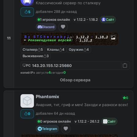
Классический сервер по сталкеру
добавлен 288 дн назад
5
1 игроков онлайн
v 1.12.2 - 1.18.2
Сайт
Discord
Ｂｙ ＳＴＣｈｅｒｎｏｂｙｌ
❯
1.12.2
-
1.18.2
11
➥
Рекомендуемая версия:
❯
1.12.2
Сталкер
5
Кланы
4
Оружие
4
Выживание
3
143.20.155.12:25660
PC
4
0
копий IP
в августе
сегодня
Обзор сервера
Phantomix
6
Анархия, тнт, гриф и меч! Заходи и разноси всех!
добавлен 64 дн назад
0
0 игроков онлайн
v 1.12.2 - 26.1.2
Сайт
Telegram