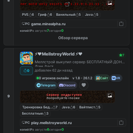
8
 makes banner motd only exists on 1.21.9-1.21.11 , this massage 
PVE
6
Гриф
6
Ванильный
5
Java
5
game.minealpha.ru
PC
7
0
копий IP
в августе
сегодня
Обзор сервера
⚡️❤️MellstroyWorld ⚡️❤️
7
Меллстрой выкупил сервер БЕСПЛАТНЫЙ ДОНАТ
/free /hack
добавлен 62 дн назад
0
0 игроков онлайн
v 1.8 - 26.1.2
Сайт
VK
Telegram
Discord
Сервер недоступен
9
Попробуйте позже
Тренировка Бед Варс
7
Java
6
Вайтлист
5
Бесплатные
3
play.mellstroyworld.ru
PC
6
0
копий IP
в августе
сегодня