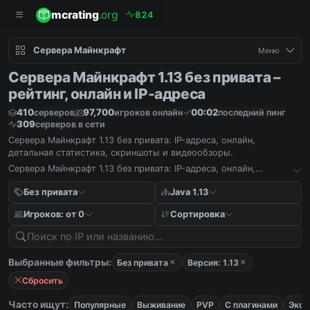
mcrating
.org
8
2
4
Сервера Майнкрафт
Меню
Сервера Майнкрафт 1.13 без привата –
рейтинг, онлайн и IP-адреса
410
97,700
00:02
серверов
игроков онлайн
последний пинг
309
серверов в сети
Сервера Майнкрафт 1.13 без привата: IP-адреса, онлайн,
детальная статистика, скриншоты и видеообзоры.
Сервера Майнкрафт 1.13 без привата: IP-адреса, онлайн,
детальная статистика, скриншоты и видеообзоры.
Без привата
Java 1.13
Игроков: от 0
Сортировка
Выбранные фильтры:
Без привата
Версия: 1.13
Сбросить
Часто ищут:
Популярные
Выживание
PVP
С плагинами
Экон