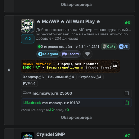
Обзор сервера
🔥 McAWP 🔥 All Want Play 🔥
8
Добро пожаловать на MCawp — ваш идеальный
Minecraft-сервер, где каждый найдет что-то по
добавлен 204 дн назад
2
душе!
0 игроков онлайн
v 1.8.1 - 1.21.11
Сайт
VK
Telegram
Discord
McAWP Network
- Анархия без правил!
ВОЙС ЧАТ
•
Бесплатные донаты
(/code free)
6
Хардкор
6
Ванильный
4
Ютуберы
4
PVP
4
mc.mcawp.ru:25560
PC
mc.mcawp.ru:19132
Bedrock
32
0
копий IP
в августе
сегодня
Обзор сервера
Cryndel SMP
7