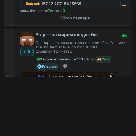
157.22.207.181:25565
Bedrock
7
0
копий IP
в августе
сегодня
Обзор сервера
Pray — за миром следит бог
5
Сервер, за миром которого следит бог. Он видит
всё, помнит всех и приходит сам.
добавлен 1 дн назад
0
0 игроков онлайн
v 1.13 - 26.2
Сайт
Telegram
P
r
a
y
|
за миром следит бог
14
prayme.ru · 1.13 — 26.2
Ламповый
0
С плагинами
0
Без доната
0
Без привата
0
prayme.ru
PC
1
0
копий IP
в августе
сегодня
Обзор сервера
3builders3tools