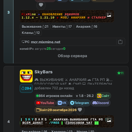
3
M
i
x
M
i
n
e
»
О
Б
Н
О
В
Л
Е
Н
И
Е
Р
Е
Ж
И
М
О
В
1.12.x — 1.21.10
●
M
S
O
,
А
Н
А
Р
Х
И
Я
и
С
Т
А
Л
К
Е
Р
Выживание
21
Ивенты
17
Анархия
16
Кланы
12
mcr.mixmine.net
PC
25
0
копий IP
в августе
сегодня
Обзор сервера
SkyBars
11
🎮 ВЫЖИВАНИЕ ⚔️ АНАРХИЯ 🚗 ГТА РП 🎤
ГОЛОСОВОЙ ЧАТ 🌟 СМП 💻 ПК+ТЕЛЕФОН
добавлен 702 дн назад
294
864 игроков онлайн
v 1.8 - 26.2
Сайт
YouTube
VK
Telegram
Discord
Вайп
29 сентября 2026
|
|
|
ＳＫＹ
ＢＡＲＳ
»
АНАРХИЯ ВЫЖИВАНИЕ ГТА РП
|
|
|
4
██
ВСЕМ ДОНАТ
-
/FREE
▌
ГОЛОСОВОЙ ЧАТ
██
Без вайпов
16
Хардкор
13
Магия
10