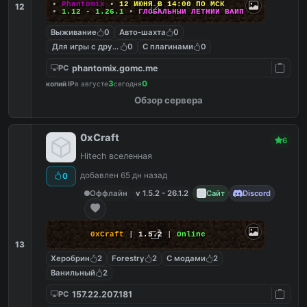
▪
Phantomix
▪
12 ИЮНЯ В 14:00 ПО МСК
12
▪
1.12 - 1.26.1
▪
ГЛОБАЛЬНЫЙ ЛЕТНИЙ ВАЙП
Выживание
0
Авто-шахта
0
Для игры с другом
0
С плагинами
0
phantomix.gomc.me
PC
3
0
копий IP
в августе
сегодня
Обзор сервера
0xCraft
6
Hitech вселенная
добавлен 65 дн назад
0
Оффлайн
v 1.5.2 - 26.1.2
Сайт
Discord
0xCraft
|
1.5.2
|
Online
13
Херобрин
2
Forestry
2
С модами
2
Ванильный
2
157.22.207.181
PC