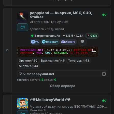
poppyland — Анархия, MSO, SUO,
7
Stalker
Играйте там, где лучше!
1
добавлен 766 дн назад
16 игроков онлайн
v 1.16.5 - 1.21.4
Сайт
VK
Telegram
Discord
6
|||
POPPYLAND.
NET
[1.12.2-1.21.5]
ЖЕСТКИЙ ВАЙП!
|||
АНАРХИЯ
,
MSO
,
SUO
,
STALKER
.
17.04.2026
Оружие
50
Выживание
45
Текстуры
43
Анархия
43
mr.poppyland.net
PC
13
0
копий IP
в августе
сегодня
Обзор сервера
⚡️❤️MellstroyWorld ⚡️❤️
7
Меллстрой выкупил сервер БЕСПЛАТНЫЙ ДОНАТ
/free /hack
добавлен 62 дн назад
0