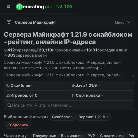
mcrating
.org
3
1
2
0
Сервера Майнкрафт
Меню
Сервера Майнкрафт 1.21.9 с скайблоком
– рейтинг, онлайн и IP-адреса
412
120,110
16:31
серверов
игроков онлайн
последний пинг
303
серверов в сети
Сервера Майнкрафт 1.21.9 с скайблоком: IP-адреса, онлайн,
детальная статистика, скриншоты и видеообзоры.
Сервера Майнкрафт 1.21.9 с скайблоком: IP-адреса, онлайн,
детальная статистика, скриншоты и видеообзоры.
Скайблок
Java 1.21.9
Игроков: от 0
Сортировка
Выбранные фильтры:
Скайблок
Версия: 1.21.9
Сбросить
Часто ищут:
Популярные
Выживание
PVP
С плагинами
Реги