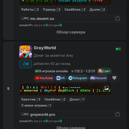
⭐
1.16.5-1.20.1
⚡
Частые раздачи и
/
f
r
e
e
Работы
2
Паркур
2
Скайблок
2
Дуэли
2
mc.decent.su
PC
3
0
копий IP
в августе
сегодня
Обзор сервера
GrayWorld
8
Донат за монетки /key
добавлен 62 дн назад
0
19 игроков онлайн
v 1.12.2 - 1.21.11
Сайт
YouTube
VK
Telegram
Discord
-----
]--
»
|
Ｇｒａｙ
Ｗｏｒｌｄ
|
«
--[
-----
5
|
Донат
за
монетки
|
Sky
PvP
Sky
Block
|
КЕЙСЫ
|
[
1.12.2
-
26.2
]
Креатив
3
Скайблок
2
Донат
1
С мини-играми
1
grayworld.pro
PC
8
0
копий IP
в августе
сегодня
Обзор сервера