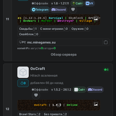
Оффлайн
v 1.8 - 1.21.11
Сайт
VK
Telegram
Discord
MineGames
[1.12-1.20.6]
Survival
|
SkyBlock
|
Creative
|
11
SkyWars
| BedWars |
Murder
|
Destroyer
|
Village
|
Свадьбы
1
С мини-играми
0
Оружие
0
Скайблок
0
mc.minegames.su
PC
0
0
копий IP
в августе
сегодня
Обзор сервера
0xCraft
6
Hitech вселенная
добавлен 66 дн назад
0
Оффлайн
v 1.5.2 - 26.1.2
Сайт
Discord
0xCraft
|
1.5.2
|
Online
12
Brawl Stars
2
Без привата
2