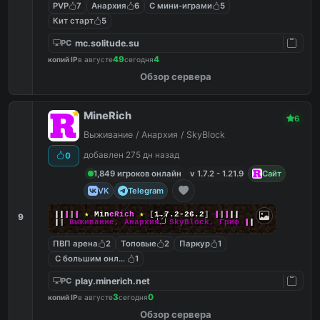
PVP
7
Анархия
6
С мини-играми
5
Кит старт
5
mc.solitude.su
PC
49
4
копий IP
в августе
сегодня
Обзор сервера
MineRich
6
Выживание / Анархия / SkyBlock
добавлен 275 дн назад
0
1,849 игроков онлайн
v 1.7.2 - 1.21.9
Сайт
VK
Telegram
|
|
|
|
|
★
M
i
n
e
R
i
c
h
★
[
1.7.2-26.2
]
|
|
|
|
|
9
|
|
Выживание, Анархия, SkyBlock, Гриф
|
|
ПВП арена
2
Топовые
2
Паркур
1
С большим онлайном
1
play.minerich.net
PC
3
0
копий IP
в августе
сегодня
Обзор сервера