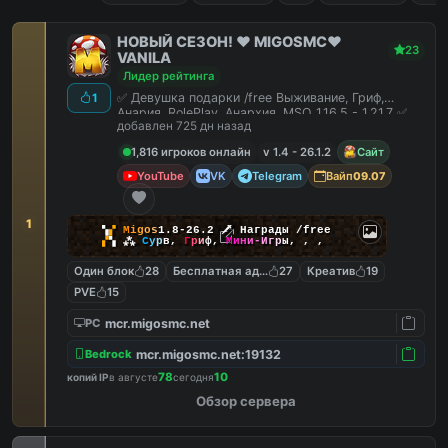
НОВЫЙ СЕЗОН! ❤️ MIGOSMC❤️
23
VANILA
Лидер рейтинга
✅ Девушка подарки /free Выживание, Гриф,
1
Анария, RolePlay, Анархия, MSO 1.16.5 - 1.21.7 ✅
добавлен 725 дн назад
1,816 игроков онлайн
v 1.4 - 26.1.2
Сайт
YouTube
VK
Telegram
Вайп
09.07
1
▚
▞
M
i
g
o
s
1.8-26.2
🗡
Награды /free
▞
▚
⁂
С
у
р
в
,
Г
р
и
ф
,
М
и
н
и
-
И
г
р
ы
,
,
,
Один блок
28
Бесплатная админка
27
Креатив
19
PVE
15
mcr.migosmc.net
PC
mcr.migosmc.net:19132
Bedrock
78
10
копий IP
в августе
сегодня
Обзор сервера