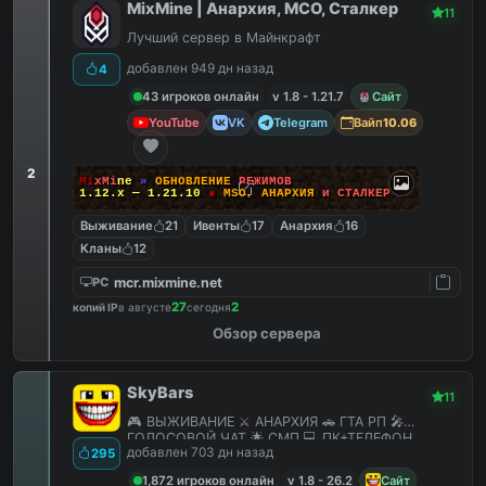
MixMine | Анархия, МСО, Сталкер
11
Лучший сервер в Майнкрафт
добавлен 949 дн назад
4
43 игроков онлайн
v 1.8 - 1.21.7
Сайт
YouTube
VK
Telegram
Вайп
10.06
2
M
i
x
M
i
n
e
»
О
Б
Н
О
В
Л
Е
Н
И
Е
Р
Е
Ж
И
М
О
В
1.12.x — 1.21.10
●
M
S
O
,
А
Н
А
Р
Х
И
Я
и
С
Т
А
Л
К
Е
Р
Выживание
21
Ивенты
17
Анархия
16
Кланы
12
mcr.mixmine.net
PC
27
2
копий IP
в августе
сегодня
Обзор сервера
SkyBars
11
🎮 ВЫЖИВАНИЕ ⚔️ АНАРХИЯ 🚗 ГТА РП 🎤
ГОЛОСОВОЙ ЧАТ 🌟 СМП 💻 ПК+ТЕЛЕФОН
добавлен 703 дн назад
295
1,872 игроков онлайн
v 1.8 - 26.2
Сайт