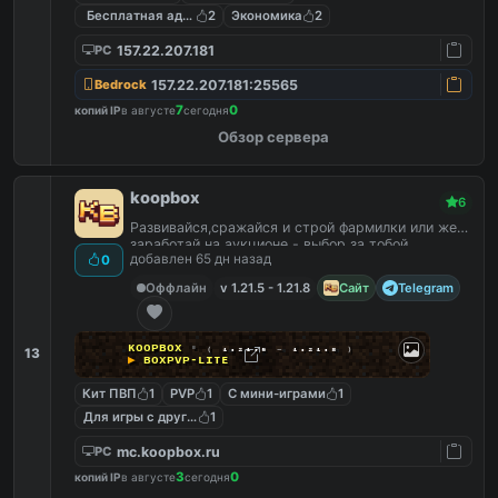
Бесплатная админка
2
Экономика
2
157.22.207.181
PC
157.22.207.181:25565
Bedrock
7
0
копий IP
в августе
сегодня
Обзор сервера
koopbox
6
Развивайся,сражайся и строй фармилки или же
заработай на аукционе - выбор за тобой
добавлен 65 дн назад
0
Оффлайн
v 1.21.5 - 1.21.8
Сайт
Telegram
ᴋ
ᴏ
ᴏ
ᴘ
ʙ
ᴏ
x
▪
₍
₁.₂₁.₅
₋
₁.₂₁.₈
₎
13
▶
ʙᴏxᴘᴠᴘ-ʟɪᴛᴇ
Кит ПВП
1
PVP
1
С мини-играми
1
Для игры с другом
1
mc.koopbox.ru
PC
3
0
копий IP
в августе
сегодня