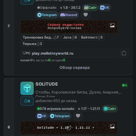
Оффлайн
v 1.8 - 26.1.2
Сайт
VK
Telegram
Discord
Сервер недоступен
7
Попробуйте позже
Тренировка Бед Варс
7
Java
6
Вайтлист
5
Тюрьма
3
play.mellstroyworld.ru
PC
6
0
копий IP
в августе
сегодня
Обзор сервера
SOLITUDE
6
Столбы, Королевская битва, Дуэли, Анархия,
Один Блок
добавлен 653 дн назад
0
578 игроков онлайн
v 1.17 - 1.21.11
Сайт
VK
Telegram
8
Solitude ▾ 1.20 - 1.21.11 ▾