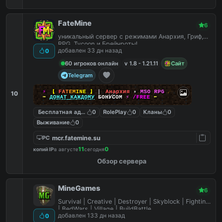
FateMine
6
уникальный сервер с режимами Анархия, Гриф,
RPG, Tycoon и Брейнроты!
добавлен 33 дн назад
0
60 игроков онлайн
v 1.8 - 1.21.11
Сайт
Telegram
⚡
【
F
A
T
E
M
I
N
E
】
▎
Анархия
•
MSO RPG
☄
10
➡
ДОНАТ КАЖДОМУ
БОНУСОМ
⚡
/FREE
⬅
Бесплатная админка
0
RolePlay
0
Кланы
0
Выживание
0
mcr.fatemine.su
PC
11
0
копий IP
в августе
сегодня
Обзор сервера
MineGames
6
Survival | Creative | Destroyer | Skyblock | Fighting
| BedWars | Village | BuildBattle
добавлен 133 дн назад
0