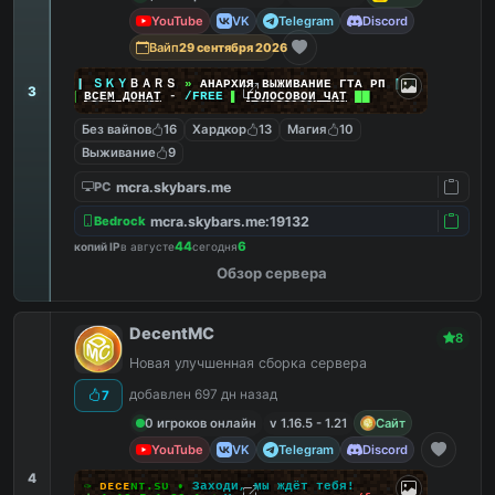
YouTube
VK
Telegram
Discord
Вайп
29 сентября 2026
|
|
|
ＳＫＹ
ＢＡＲＳ
»
АНАРХИЯ ВЫЖИВАНИЕ ГТА РП
|
|
|
3
██
ВСЕМ ДОНАТ
-
/FREE
▌
ГОЛОСОВОЙ ЧАТ
██
Без вайпов
16
Хардкор
13
Магия
10
Выживание
9
mcra.skybars.me
PC
mcra.skybars.me:19132
Bedrock
44
6
копий IP
в августе
сегодня
Обзор сервера
DecentMC
8
Новая улучшенная сборка сервера
добавлен 697 дн назад
7
0 игроков онлайн
v 1.16.5 - 1.21
Сайт
YouTube
VK
Telegram
Discord
4
✑
ᴅ
ᴇ
ᴄ
ᴇ
ɴ
ᴛ
.
s
ᴜ
•
Заходи, мы ждёт тебя!