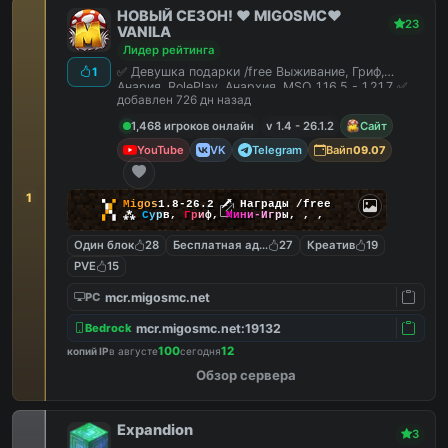
НОВЫЙ СЕЗОН! ❤️ MIGOSMC❤️
23
VANILA
Лидер рейтинга
✅ Девушка подарки /free Выживание, Гриф,
1
Анария, RolePlay, Анархия, MSO 1.16.5 - 1.21.7 ✅
добавлен 726 дн назад
1,468 игроков онлайн
v 1.4 - 26.1.2
Сайт
YouTube
VK
Telegram
Вайп
09.07
1
▚
▞
M
i
g
o
s
1.8-26.2
🗡
Награды /free
▞
▚
⁂
С
у
р
в
,
Г
р
и
ф
,
М
и
н
и
-
И
г
р
ы
,
,
,
Один блок
28
Бесплатная админка
27
Креатив
19
PVE
15
mcr.migosmc.net
PC
mcr.migosmc.net:19132
Bedrock
100
12
копий IP
в августе
сегодня
Обзор сервера
Expandion
3