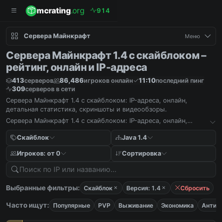
mcrating
.org
9
1
4
Сервера Майнкрафт
Меню
Сервера Майнкрафт 1.4 с скайблоком –
рейтинг, онлайн и IP-адреса
413
86,486
11:10
серверов
игроков онлайн
последний пинг
309
серверов в сети
Сервера Майнкрафт 1.4 с скайблоком: IP-адреса, онлайн,
детальная статистика, скриншоты и видеообзоры.
Сервера Майнкрафт 1.4 с скайблоком: IP-адреса, онлайн,
детальная статистика, скриншоты и видеообзоры.
Скайблок
Java 1.4
Игроков: от 0
Сортировка
Выбранные фильтры:
Скайблок
Версия: 1.4
Сбросить
Часто ищут:
Популярные
PVP
Выживание
Экономика
Антич