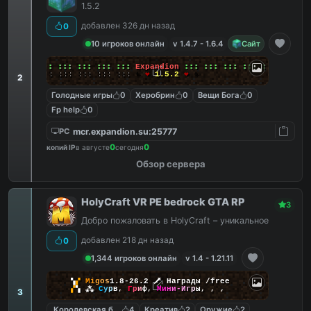
1.5.2
добавлен 326 дн назад
0
10 игроков онлайн
v 1.4.7 - 1.6.4
Сайт
╔╗
:::
:::
:::
:::
:::
:::
Expandion
:::
:::
:::
:::
:::
:::
╚╝
:::
:::
:::
:::
:::
:::
+
❤
1.5.2
❤
+
2
Голодные игры
0
Херобрин
0
Вещи Бога
0
Fp help
0
mcr.expandion.su:25777
PC
0
0
копий IP
в августе
сегодня
Обзор сервера
HolyCraft VR PE bedrock GTA RP
3
Добро пожаловать в HolyCraft – уникальное
добавлен 218 дн назад
0
1,344 игроков онлайн
v 1.4 - 1.21.11
▚
▞
M
i
g
o
s
1.8-26.2
🗡
Награды /free
▞
▚
⁂
С
у
р
в
,
Г
р
и
ф
,
М
и
н
и
-
И
г
р
ы
,
,
,
3
Королевская битва
4
Креатив
2
Оружие
2