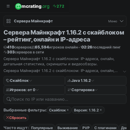
mcrating
.org
2
7
2
Сервера Майнкрафт
Меню
Сервера Майнкрафт 1.16.2 с скайблоком
– рейтинг, онлайн и IP-адреса
410
65,594
02:26
серверов
игроков онлайн
последний пинг
303
серверов в сети
Сервера Майнкрафт 1.16.2 с скайблоком: IP-адреса, онлайн,
детальная статистика, скриншоты и видеообзоры.
Сервера Майнкрафт 1.16.2 с скайблоком: IP-адреса, онлайн,
детальная статистика, скриншоты и видеообзоры.
Скайблок
Java 1.16.2
Игроков: от 0
Сортировка
Выбранные фильтры:
Скайблок
Версия: 1.16.2
Сбросить
Часто ищут:
Популярные
Выживание
PVP
С плагинами
Дона