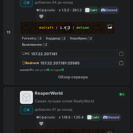
добавлен 64 дн назад
0
Оффлайн
v 1.5.2 - 26.1.2
Сайт
Discord
0xCraft
|
1.5.2
|
Online
11
Forestry
2
Хардкор
2
Херобрин
2
Выживание
2
157.22.207.181
PC
157.22.207.181:25565
Bedrock
6
0
копий IP
в августе
сегодня
Обзор сервера
ReaperWorld
6
Самая лучшая копия ReallyWorld
добавлен 61 дн назад
0
Оффлайн
v 1.16.5 - 1.20.4
Сайт
Discord