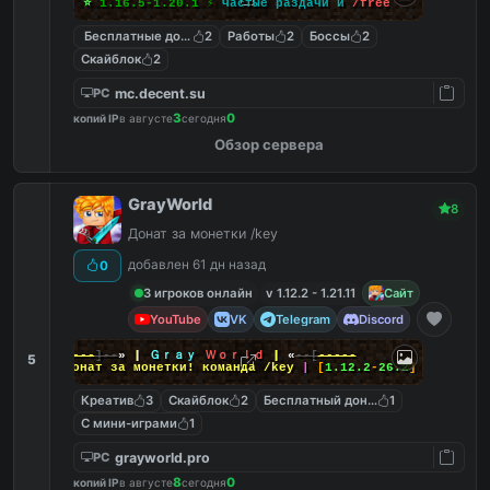
⭐
1.16.5-1.20.1
⚡
Частые раздачи и
/
f
r
e
e
Бесплатные донат кейсы
2
Работы
2
Боссы
2
Скайблок
2
mc.decent.su
PC
3
0
копий IP
в августе
сегодня
Обзор сервера
GrayWorld
8
Донат за монетки /key
добавлен 61 дн назад
0
3 игроков онлайн
v 1.12.2 - 1.21.11
Сайт
YouTube
VK
Telegram
Discord
-----
]--
»
|
Ｇｒａｙ
Ｗｏｒｌｄ
|
«
--[
-----
5
|
Донат за монетки! команда
/key
|
[
1.12.2
-
26.2
]
Креатив
3
Скайблок
2
Бесплатный донат
1
С мини-играми
1
grayworld.pro
PC
8
0
копий IP
в августе
сегодня