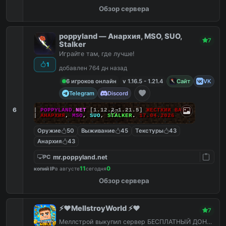
Обзор сервера
poppyland — Анархия, MSO, SUO,
7
Stalker
Играйте там, где лучше!
1
добавлен 764 дн назад
6 игроков онлайн
v 1.16.5 - 1.21.4
Сайт
VK
Telegram
Discord
6
|||
POPPYLAND.
NET
[1.12.2-1.21.5]
ЖЕСТКИЙ ВАЙП!
|||
АНАРХИЯ
,
MSO
,
SUO
,
STALKER
.
17.04.2026
Оружие
50
Выживание
45
Текстуры
43
Анархия
43
mr.poppyland.net
PC
11
0
копий IP
в августе
сегодня
Обзор сервера
⚡️❤️MellstroyWorld ⚡️❤️
7
Меллстрой выкупил сервер БЕСПЛАТНЫЙ ДОНАТ