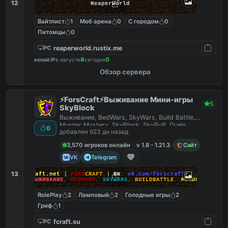
12
ReaperWorld
Вайтлист
1
Моб арена
0
С городом
0
Питомцы
0
reaperworld.rustix.me
PC
8
0
копий IP
в августе
сегодня
Обзор сервера
⚡ForsCraft⚡Выживание Мини-игры
5
SkyBlock
Выживание, BedWars, SkyWars, Build Battle,
Murder Mystery, SkyBlock, SkyPvP, Duels,
0
добавлен 923 дн назад
HideAndSeek
3,570 игроков онлайн
v 1.8 - 1.21.3
Сайт
VK
Telegram
13
йт
:
ForsCraft.net
|
FORS
CRAFT
|
ВК
:
vk.com/forscraft
ПОИГРАЙ
:
ВЫЖИВАНИЕ
,
BEDWARS
,
SKYWARS
,
BUILDBATTLE
,
MURDERMYSTERY
RolePlay
2
Ламповый
2
Голодные игры
2
Гриф
1
fcraft.su
PC