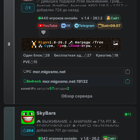
✅ Девушка подарки /free Выживание, Гриф,
Анария, RolePlay, Анархия, MSO 1.16.5 - 1.21.7 ✅
1
добавлен 724 дн назад
440 игроков онлайн
v 1.4 - 26.1.2
Сайт
YouTube
VK
Telegram
Вайп
09.07
▚
▞
M
i
g
o
s
1.8-26.2
🗡
Награды /free
2
▞
▚
⁂
С
у
р
в
,
Г
р
и
ф
,
М
и
н
и
-
И
г
р
ы
,
,
,
Один блок
28
Бесплатная админка
27
Креатив
18
PVE
15
mcr.migosmc.net
PC
mcr.migosmc.net:19132
Bedrock
57
2
копий IP
в августе
сегодня
Обзор сервера
SkyBars
11
🎮 ВЫЖИВАНИЕ ⚔️ АНАРХИЯ 🚗 ГТА РП 🎤
ГОЛОСОВОЙ ЧАТ 🌟 СМП 💻 ПК+ТЕЛЕФОН
добавлен 701 дн назад
294
342 игроков онлайн
v 1.8 - 26.2
Сайт