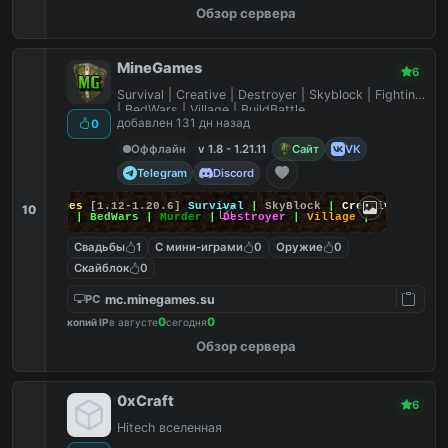
Обзор сервера
MineGames
6
Survival | Creative | Destroyer | Skyblock | Fighting
| BedWars | Village | BuildBattle
добавлен 131 дн назад
0
Оффлайн
v 1.8 - 1.21.11
Сайт
VK
Telegram
Discord
MineGames
[1.12-1.20.6]
Survival
|
SkyBlock
|
Creative
|
10
SkyWars
| BedWars |
Murder
|
Destroyer
|
Village
|
Свадьбы
1
С мини-играми
0
Оружие
0
Скайблок
0
mc.minegames.su
PC
0
0
копий IP
в августе
сегодня
Обзор сервера
0xCraft
6
Hitech вселенная