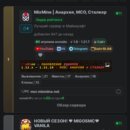
MixMine | Анархия, МСО, Сталкер
11
Лидер рейтинга
Лучший сервер в Майнкрафт
4
добавлен 947 дн назад
5 игроков онлайн
v 1.8 - 1.21.7
Сайт
YouTube
VK
Telegram
Вайп
10.06
1
M
i
x
M
i
n
e
»
О
Б
Н
О
В
Л
Е
Н
И
Е
Р
Е
Ж
И
М
О
В
1.12.x — 1.21.10
●
M
S
O
,
А
Н
А
Р
Х
И
Я
и
С
Т
А
Л
К
Е
Р
Выживание
21
Ивенты
17
Анархия
16
Кланы
12
mcr.mixmine.net
PC
22
0
копий IP
в августе
сегодня
Обзор сервера
НОВЫЙ СЕЗОН! ❤️ MIGOSMC❤️
11
VANILA