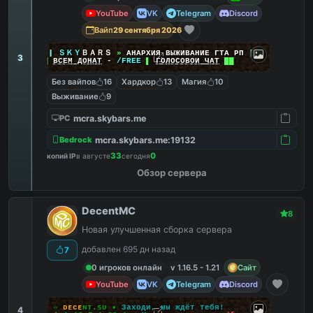
YouTube
VK
Telegram
Discord
Вайп
29 сентября 2026
|
|
|
ＳＫＹ
ＢＡＲＳ
»
АНАРХИЯ ВЫЖИВАНИЕ ГТА РП
|
|
|
3
██
ВСЕМ ДОНАТ
-
/FREE
▌
ГОЛОСОВОЙ ЧАТ
██
Без вайпов
16
Хардкор
13
Магия
10
Выживание
9
mcra.skybars.me
PC
mcra.skybars.me:19132
Bedrock
33
0
копий IP
в августе
сегодня
Обзор сервера
DecentMC
8
Новая улучшенная сборка сервера
добавлен 695 дн назад
7
0 игроков онлайн
v 1.16.5 - 1.21
Сайт
YouTube
VK
Telegram
Discord
✑
ᴅ
ᴇ
ᴄ
ᴇ
ɴ
ᴛ
.
s
ᴜ
•
Заходи, мы ждёт тебя!
4