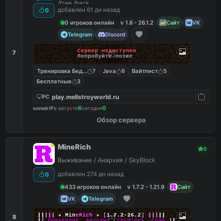
/free /hack
добавлен 61 дн назад
0
0 игроков онлайн
v 1.8 - 26.1.2
Сайт
VK
Telegram
Discord
Сервер недоступен
7
Попробуйте позже
Тренировка Бед Варс
7
Java
6
Вайтлист
5
Бесплатные
3
play.mellstroyworld.ru
PC
6
0
копий IP
в августе
сегодня
Обзор сервера
MineRich
6
Выживание / Анархия / SkyBlock
добавлен 274 дн назад
0
433 игроков онлайн
v 1.7.2 - 1.21.9
Сайт
VK
Telegram
|
|
|
|
|
★
M
i
n
e
R
i
c
h
★
[
1.7.2-26.2
]
|
|
|
|
|
8
|
|
Выживание, Анархия, SkyBlock, Гриф
|
|