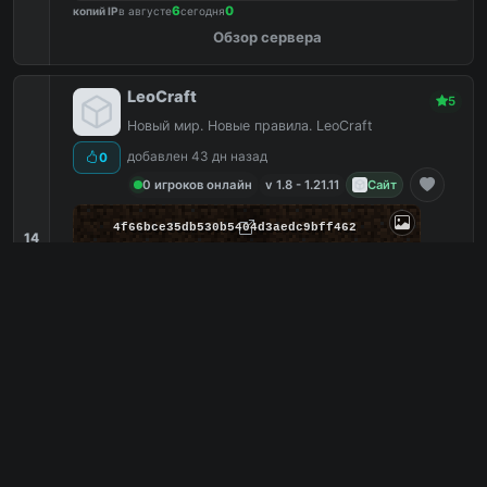
6
0
копий IP
в августе
сегодня
Обзор сервера
LeoCraft
5
Новый мир. Новые правила. LeoCraft
добавлен 43 дн назад
0
0 игроков онлайн
v 1.8 - 1.21.11
Сайт
4f66bce35db530b5404d3aedc9bff462
14
С модами
1
Донат
0
Скай варс
0
С плагинами
0
121.127.37.40
PC
1
0
копий IP
в августе
сегодня
Обзор сервера
GodMine- Лучшая экосистема,
4
которую вы искали
⚔️ ОТКРЫЛАСЬ АНАРХИЯ 1.20 ⚔️