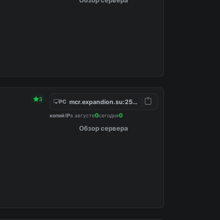
3
mcr.expandion.su:25777
PC
0
0
копий IP
в августе
сегодня
Обзор сервера