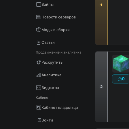
Вайпы
1
Новости серверов
Моды и сборки
Статьи
Продвижение и аналитика
Раскрутить
Аналитика
0
2
Виджеты
╔╗
:::
Кабинет
╚╝
:::
Кабинет владельца
Войти