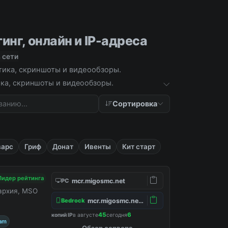
инг, онлайн и IP-адреса
 сети
стика, скриншоты и видеообзоры.
тика, скриншоты и видеообзоры.
Сортировка
варс
Гриф
Донат
Ивенты
Кит старт
Лидер рейтинга
mcr.migosmc.net
PC
нархия, MSO
mcr.migosmc.net:19132
Bedrock
45
6
копий IP
в августе
сегодня
ram
Обзор сервера