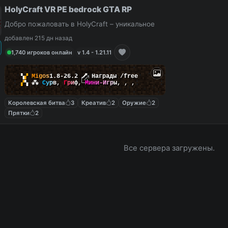
HolyCraft VR PE bedrock GTA RP
Добро пожаловать в HolyCraft – уникальное
добавлен 215 дн назад
1,740 игроков онлайн
v 1.4 - 1.21.11
▚
▞
M
i
g
o
s
1.8-26.2
🗡
Награды /free
▞
▚
⁂
С
у
р
в
,
Г
р
и
ф
,
М
и
н
и
-
И
г
р
ы
,
,
,
Королевская битва
3
Креатив
2
Оружие
2
Прятки
2
Все сервера загружены.