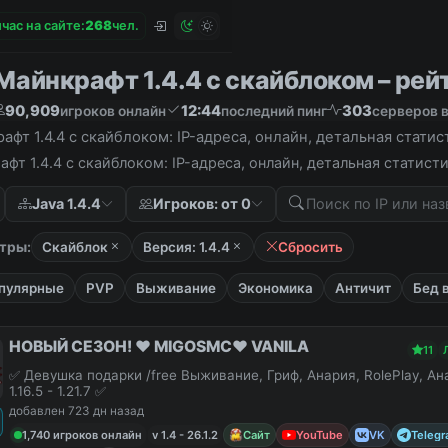
час на сайте:
2
6
8
чел.
айнкрафт 1.4.4 с скайблоком – рейт
90,909
12:44
303
игроков онлайн
последний пинг
серверов в
фт 1.4.4 с скайблоком: IP-адреса, онлайн, детальная стати
фт 1.4.4 с скайблоком: IP-адреса, онлайн, детальная статис
Java 1.4.4
Игроков: от 0
тры:
Скайблок
Версия: 1.4.4
Сбросить
пулярные
PVP
Выживание
Экономика
Античит
Бед 
НОВЫЙ СЕЗОН! ❤️ MIGOSMC❤️ VANILA
11
✅ Девушка подарки /free Выживание, Гриф, Анария, RolePlay, А
1.16.5 - 1.21.7 ✅
добавлен 723 дн назад
1,740 игроков онлайн
v 1.4 - 26.1.2
Сайт
YouTube
VK
Teleg