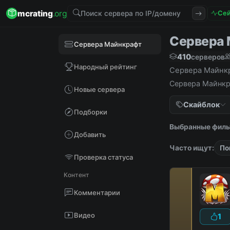
mcrating
.org
Сей
Сервера М
Сервера Майнкрафт
410
серверов
Народный рейтинг
Сервера Майнкра
Сервера Майнкра
Новые сервера
Скайблок
Подборки
Выбранные филь
Добавить
Часто ищут:
По
Проверка статуса
Контент
Комментарии
Видео
1