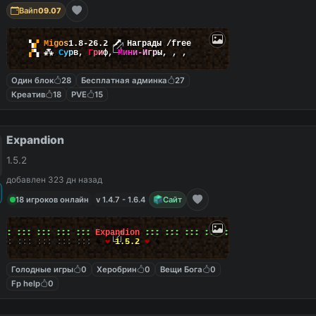
Вайп
09.07
▚
▞
M
i
g
o
s
1.8-26.2
🗡
Награды /free
▞
▚
⁂
С
у
р
в
,
Г
р
и
ф
,
М
и
н
и
-
И
г
р
ы
,
,
,
Один блок
28
Бесплатная админка
27
Креатив
18
PVE
15
Expandion
1.5.2
добавлен 323 дн назад
18 игроков онлайн
v 1.4.7 - 1.6.4
Сайт
:::
:::
:::
:::
:::
Expandion
:::
:::
:::
:::
:::
:::
:::
:::
:::
:::
:::
+
❤
1.5.2
❤
+
Голодные игры
0
Херобрин
0
Вещи Бога
0
Fp help
0