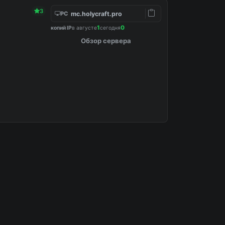
3
mc.holycraft.pro
PC
1
0
копий IP
в августе
сегодня
Обзор сервера